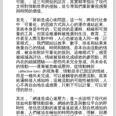
可能。」這三句簡短的語言，其實精準指出了現代
文明對情動世界的侵蝕，並引導我們重新審視感覺
與時間的價值。
首先，「算術造成心術問題」這一句，將現代社會
中「可量化」的思維方式與人心的運作連結起來。
算術本身是中性的，它提供的是邏輯、精確和可測
量的工具，但當這種邏輯被推廣到生活、教育、工
作甚至人際互動中時，人心也被迫進入同一種「計
算模式」。我們開始以效率、數字、排名和結果來
衡量自己的情緒、時間和關係。原本自由流動的情
感，被迫依附於可量化的規則。這種模式下，感受
被縮減為評估，情緒被規格化成績效的參照點，而
內在的細膩體驗——那些尚未完全形成、尚未命名
的情動——逐漸被忽略或壓抑。從情動轉折
的視角看，情動並非已固定的情緒，
（affective turn）
而是一種尚未完成、可以被觸發的感覺流動。當算
術邏輯侵入感知時，這種流動的可能性被削弱，人
心不再自由地生成感覺，只剩下可以計量、可以管
理的部分。
其次，「網速造成心速壓力」進一步說明了現代科
技如何影響情動節奏。網絡的普及與數位平台的即
時性，使信息流動的速度遠遠超過人類自然感知的
節奏。人們被迫在極短的時間內接收、理解、回應