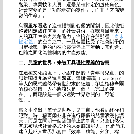
階級、專業技術人員，還是某種特定的道德角色。
社會需要的是「功能明確的零件」，而非「充滿變
數的生命」。
烏爾里希看透了這種體制對心靈的閹割，因此他拒
絕被固定成任何單一的社會身份。在穆齊爾看來，
人的真正生命力與創造力，恰恰存在於那種
「尚未
被定義」
的空白之中。一旦個體接受了社會賦予的
固定標籤，他的內在心靈便停止了流動，其創造力
也隨之固化為體制內的生產效能。
二、兒童的世界：未被工具理性壓縮的智慧
在這種文化語境下，小說中關於「青年與兒童」的
思辨顯得尤為激進且深邃。漢斯·塞普
（Hans Sepp）
等人的思想雖然帶有世紀末的狂熱，卻直指穆齊爾
的核心關懷：人不應該只是一個「已完成的存
在」，而應該是一個永遠對世界敞開的「可能
性」。
當文本指出「孩子是世界，是宇宙，他看到終極和
絕對」時，穆齊爾並非在進行廉價的兒童浪漫化讚
美，而是在闡明一個認知學上的事實：兒童仍然保
有未被現代社會格式化的原始感知能力。 他們尚未
建立起成人世界那套由「效率、功能、分類、標