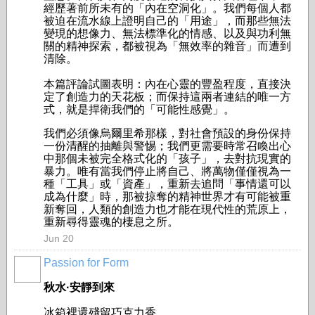
經歷著前所未有的「內在空洞化」。我們每個人都
被迫在流水線上證明自己的「用途」，而那些無法
變現的想像力、無法標準化的情感、以及與功利無
關的精神探索，都被視為「無效率的雜音」而遭到
清除。
本篇評論試圖表明：內在心靈的豐盈程度，直接決
定了創造力的天花板；而保持這兩者連結的唯一方
式，就是捍衛我們的「可能性感覺」。
我們必須像烏爾里希那樣，對社會預設的身份保持
一份清醒的抽離與警惕；我們更需要時常召喚出心
中那個未被完全格式化的「孩子」，去對抗現實的
暴力。唯有當我們停止將自己、將萬物僅僅視為一
種「工具」或「資產」，重新去追問「事情還可以
成為什麼」時，那被掠奪的精神世界才有可能被重
新奪回，人類的創造力也才能在現代性的荒原上，
重新尋得靈魂的棲息之所。
Jun 20
Passion for Form
秋水·安靜到來
冰箱裡還殘留巧克力香