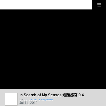
In Search of My Senses 追隨感官 0.4
by
corps sans organes
Jul 11, 2012