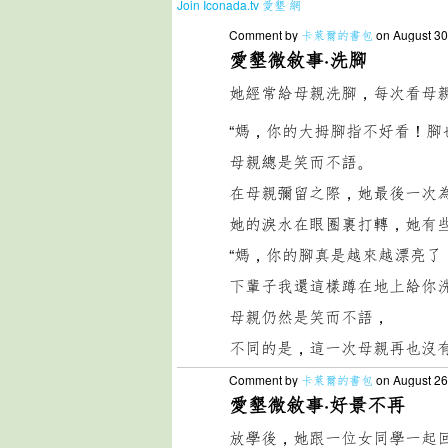
Join Iconada.tv 愛墾 網
Comment by
卡萊爾的書包
on August 30
愛墾微敘事·洗腳
她經常給母親洗腳，每次看母
“媽，你的大拇腳指不好看！腳
母親總是笑而不語。
在母親彌留之際，她最後一次
她的淚水在眼圈裏打轉，她有
“媽，你的腳真是越來越漂亮了
下輩子我還這樣蹲在地上給你洗
母親仍然是笑而不語，
不同的是，這一次母親再也沒
Comment by
卡萊爾的書包
on August 26
愛墾微敘事·好景不再
放學後，她跟一位女同學一起