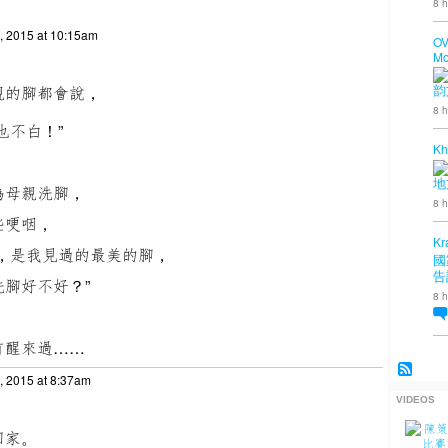
8 h
, 2015 at 10:15am
OV
Mo
親的腳都會說，
韵
8 h
也不白！”
Kh
地
為母親洗腳，
8 h
些哽咽，
Kr
，是我見過的最美的腳，
國
告
腳好不好？”
8 h
有醒來過……
, 2015 at 8:37am
VIDEOS
回家。