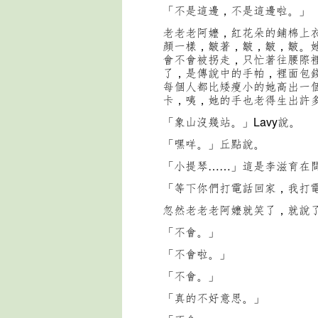
「不是這邊，不是這邊啦。」
老老老阿嬤，紅花朵的鋪棉上
顏一樣，皺著，皺，皺，皺。
會不會被拐走，只忙著往腰際
了，是傳說中的手帕，裡面包
每個人都比矮瘦小的她高出一
卡，咦，她的手也老得生出許
「象山沒幾站。」Lavy說。
「嘿咩。」丘點說。
「小提琴……」這是李滋育在
「等下你們打電話回家，我打
忽然老老老阿嬤就笑了，就說
「不會。」
「不會啦。」
「不會。」
「真的不好意思。」