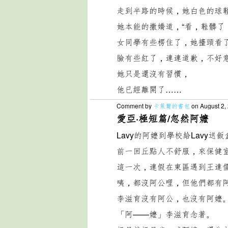
走到半路的時候，她白色的球
她本能的撒嬌道，“看，鞋髒了
女同學有些楞住了，她擡頭看
臉有些紅了，連連道歉，不好
她只是還沒有習慣，
他已經離開了……
Comment by
卡萊爾的書包
on August 2,
愛亞·極短篇/忽然阿嬤
Lavy的阿嬤到學校給Lavy
前一回丘點人不舒服，來保健
這一次，連假在東區遇到王達
咦，都沒阿公哩，但他們都有
李滋育沒有阿公，也沒有阿嬤
「阿——嬤」李滋育念著。