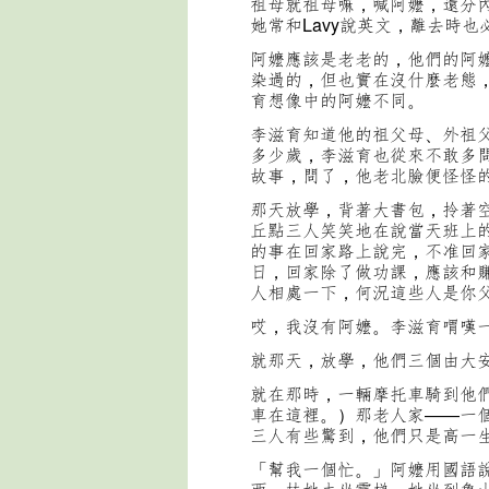
祖母就祖母嘛，喊阿嬤，還分內
她常和Lavy說英文，離去時也必說：
阿嬤應該是老老的，他們的阿
染過的，但也實在沒什麼老態
育想像中的阿嬤不同。
李滋育知道他的祖父母、外祖
多少歲，李滋育也從來不敢多
故事，問了，他老北臉便怪怪
那天放學，背著大書包，拎著空
丘點三人笑笑地在說當天班上
的事在回家路上說完，不准回家傳
日，回家除了做功課，應該和
人相處一下，何況這些人是你
哎，我沒有阿嬤。李滋育喟嘆
就那天，放學，他們三個由大
就在那時，一輛摩托車騎到他
車在這裡。）那老人家——一
三人有些驚到，他們只是高一
「幫我一個忙。」阿嬤用國語