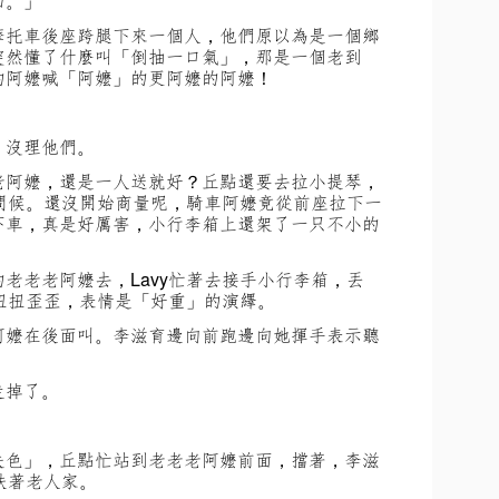
山。」
摩托車後座跨腿下來一個人，他們原以為是一個鄉
突然懂了什麼叫「倒抽一口氣」，那是一個老到
的阿嬤喊「阿嬤」的更阿嬤的阿嬤！
，沒理他們。
老阿嬤，還是一人送就好？丘點還要去拉小提琴，
會問候。還沒開始商量呢，騎車阿嬤竟從前座拉下一
下車，真是好厲害，小行李箱上還架了一只不小的
老老老阿嬤去，Lavy忙著去接手小行李箱，丟
得扭扭歪歪，表情是「好重」的演繹。
阿嬤在後面叫。李滋育邊向前跑邊向她揮手表示聽
走掉了。
。
失色」，丘點忙站到老老老阿嬤前面，擋著，李滋
扶著老人家。