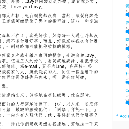
嬤、外嬤，Lavy的阿嬤就是外嬤，還會說英文，
Love you Lavy。
愛
Po
嬤都太年輕，連白頭髮都沒有，當然，頭髮應該是
，王達儒阿嬤還塗了黑色的指甲油，這些，和李滋
Po
父母都不在了，真是好慘，好像每一人過世時都沒
問，總不是什麼好事，而且，好像家族裡也有什麼
陳
的，一副隨時都可能把他啃掉的模樣。
Po
便當盒和雜七雜八東西的提袋，李滋育和Lavy、
的事。這是三人約好的，要笑笑地說話，要把學校
Po
簡訊、寫e-mail，更不准Line。在學校一整
賺錢養家的人、燒飯洗衣的人、同住一個屋簷下的
父你母你哥你姊你弟你妹，呵，還有你阿嬤。
Po
一聲。
Cr
安捷運站出來，笑笑地在等紅綠燈，就在那時。
Po
9:
們面前的人行穿越道停下。（哎，老人家，怎麼停
個阿嬤，皺皺的臉喊他們：「同學，拜託一下。」
生，一向少有人理他們，她，要拜託他們什麼事？
Add a
說。「拜託你們幫我阿嬤去搭捷運，幫她提一下東