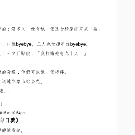
說的；沒多久，就有她一個孫女騎摩托車來「撿」
說byebye。三人也忙揮手說byebye。
九十三？丘點說：「我打賭她有九十九！」
嬤的奇遇，他們可以說一個禮拜。
會送她到象山站去呢。
嬤。」
）
2015 at 10:54pm
向日葵》
靜靜地看著。