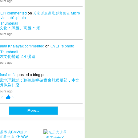
ours ago
EPI
commented
on
馬來西亞微電影實驗室 Micro
vie Lab's
photo
文化：风雅、高雅 ~ 潮
ours ago
alak Khalayak
commented
on
OVEPI's
photo
方文化營銷 2.4 慢遊
ours ago
ásná duše
posted a blog post
家地理雜誌：聆聽鳥鳴確實會舒緩腦部，本文
訴你為什麼
ours ago
0
5
More...
鬼王大士爷