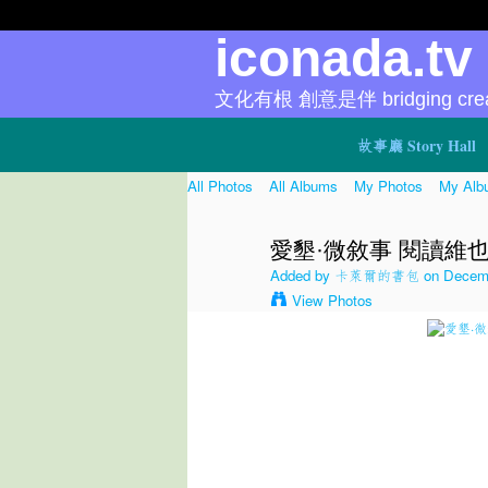
iconada.t
文化有根 創意是伴 bridging creat
故事廳 Story Hall
All Photos
All Albums
My Photos
My Alb
愛墾·微敘事 閱讀維也納 b
Added by
卡萊爾的書包
on Decemb
View Photos