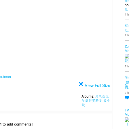
誰
po
款
7 h
鮮
巴
7 h
Ze
Mo
韵
7 h
is.bean
陳
[
View Full Size
資
7 h
Albums:
馬來西亞
微電影實驗室·微小
說
TV
Mo
網 to add comments!
《