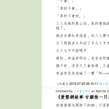
「不會。」
「真的不會。」
「真的不會啦。」
三人送她到象山站，真的像她
她了。
她坐在摩托車後座，向三人揮手，口
忘了問她多大年紀了？九十？
九十九？可能嗎？
無妨，李滋育明白，老老老阿
搞不好，沒多久又會相遇，又
李滋育笑笑地喊了一聲「阿──
（珍藏自 2015-07-20 09:10:11
聯合報
Comment by
卡萊爾的書包
on April 24, 
《愛墾網敘事·甘願做一只
他看著陽光照射下的她，只是