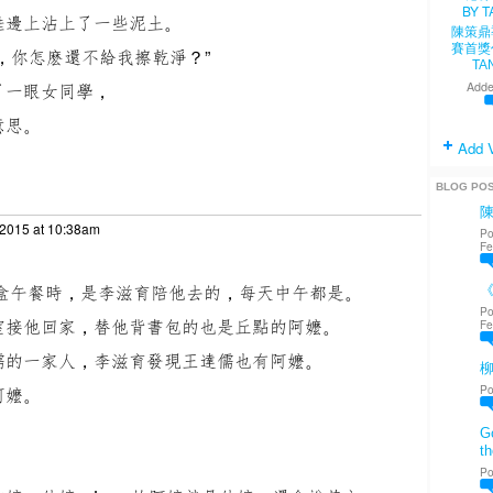
鞋邊上沾上了一些泥土。
陳策鼎
賽首獎
，你怎麽還不給我擦乾淨？”
TA
Adde
了一眼女同學，
意思。
Add 
BLOG PO
 2015 at 10:38am
Po
Fe
送飯盒午餐時，是李滋育陪他去的，每天中午都是。
《
Po
室接他回家，替他背書包的也是丘點的阿嬤。
Fe
儒的一家人，李滋育發現王達儒也有阿嬤。
Po
阿嬤。
。
Go
th
Po