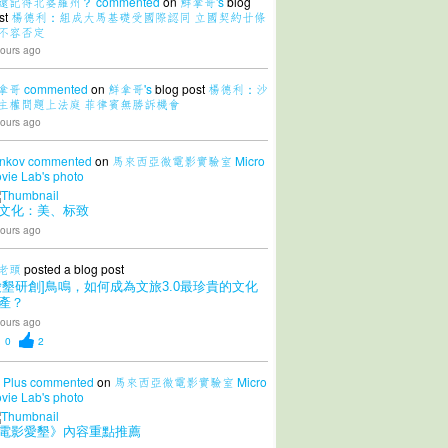
還記得北婆羅州？
commented
on
鮮拿哥's
blog
st
楊德利：組成大馬基礎受國際認同 立國契約廿條
不容否定
ours ago
拿哥
commented
on
鮮拿哥's
blog post
楊德利：沙
主權問題上法庭 菲律賓無勝訴機會
ours ago
nkov
commented
on
馬來西亞微電影實驗室 Micro
vie Lab's
photo
文化：美、标致
ours ago
老頭
posted a blog post
愛墾研創]鳥鳴，如何成為文旅3.0最珍貴的文化
產？
ours ago
0
2
 Plus
commented
on
馬來西亞微電影實驗室 Micro
vie Lab's
photo
電影愛墾》內容重點推薦