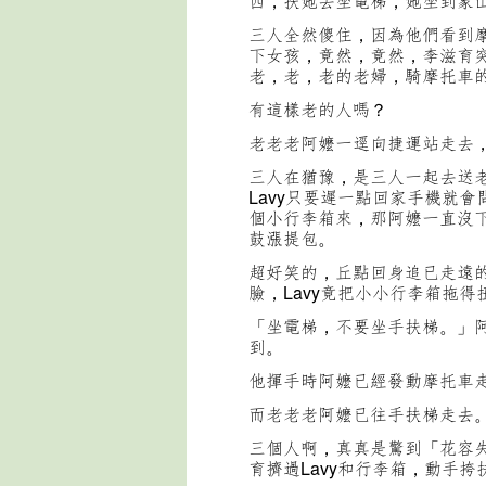
西，扶她去坐電梯，她坐到象
三人全然傻住，因為他們看到
下女孩，竟然，竟然，李滋育
老，老，老的老婦，騎摩托車
有這樣老的人嗎？
老老老阿嬤一逕向捷運站走去
三人在猶豫，是三人一起去送
Lavy只要遲一點回家手機就
個小行李箱來，那阿嬤一直沒
鼓漲提包。
超好笑的，丘點回身追已走遠的
臉，Lavy竟把小小行李箱拖
「坐電梯，不要坐手扶梯。」
到。
他揮手時阿嬤已經發動摩托車
而老老老阿嬤已往手扶梯走去
三個人啊，真真是驚到「花容
育擠過Lavy和行李箱，動手挎