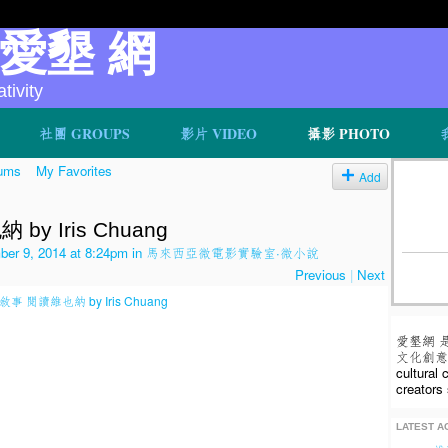
v 愛墾 網
ivity
社團 GROUPS
影片 VIDEO
攝影 PHOTO
ums
My Favorites
Add
y Iris Chuang
er 9, 2014 at 8:24pm in
馬來西亞微電影實驗室·微小說
Previous
|
Next
愛墾網 
文化創意人
cultural
creators 
LATEST AC