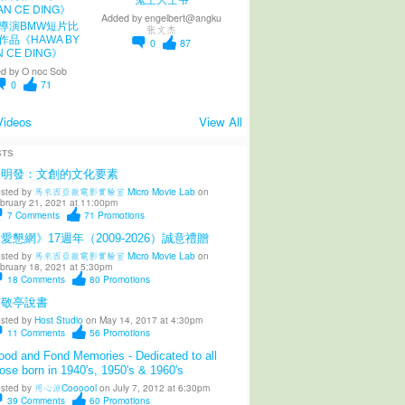
Added by
engelbert@angku
導演BMW短片比
张文杰
作品《HAWA BY
0
87
N CE DING》
d by
O noc Sob
0
71
Videos
View All
STS
陳明發：文創的文化要素
sted by
馬來西亞微電影實驗室 Micro Movie Lab
on
bruary 21, 2021 at 11:00pm
7
Comments
71
Promotions
愛懇網》17週年（2009-2026）誠意禮贈
sted by
馬來西亞微電影實驗室 Micro Movie Lab
on
bruary 18, 2021 at 5:30pm
18
Comments
80
Promotions
柳敬亭說書
sted by
Host Studio
on May 14, 2017 at 4:30pm
11
Comments
56
Promotions
od and Fond Memories - Dedicated to all
ose born in 1940's, 1950's & 1960's
sted by
用心涼Coooool
on July 7, 2012 at 6:30pm
39
Comments
60
Promotions