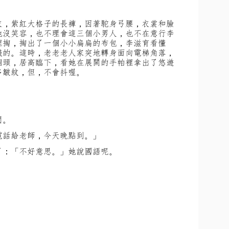
衣，紫紅大格子的長褲，因著駝身弓腰，衣裳和臉
她沒笑容，也不理會這三個小男人，也不在意行李
裡掏，掏出了一個小小扁扁的布包，李滋育看懂
錢的。這時，老老老人家突地轉身面向電梯角落，
個頭，居高臨下，看她在展開的手帕裡拿出了悠遊
多皺紋，但，不會抖喔。
問。
電話給老師，今天晚點到。」
了：「不好意思。」她說國語呢。