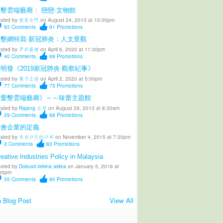
墾雲端藝廊： 戀戀·文物館
sted by
就是冷門
on August 24, 2013 at 10:00pm
93
Comments
91
Promotions
愛墾網特寫·新冠肺炎：人文景觀
sted by
罗刹蜃楼
on April 6, 2020 at 11:30pm
40
Comments
69
Promotions
明發《2019新冠肺炎 觀察紀事》
sted by
葉子正绿
on April 2, 2020 at 5:00pm
77
Comments
75
Promotions
《愛墾雲端藝廊》～～味蕾主題館
sted by
Rajang 左岸
on August 26, 2013 at 8:30am
29
Comments
68
Promotions
社會企業的定義
sted by
來自沙巴的沙邦
on November 4, 2015 at 7:30pm
3
Comments
83
Promotions
eative Industries Policy in Malaysia
sted by
Dokusō-tekina aidea
on January 5, 2016 at
00pm
35
Comments
80
Promotions
 Blog Post
View All