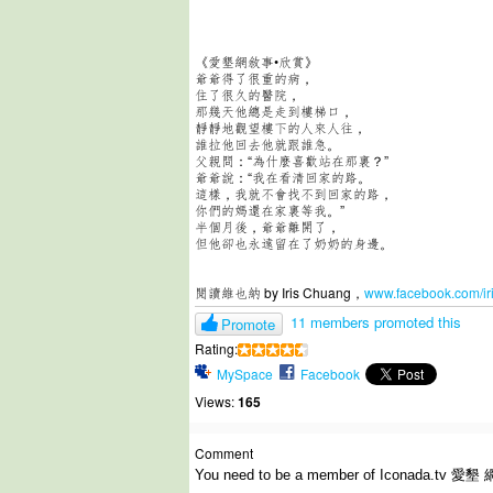
《愛墾網敘事•欣賞》
爺爺得了很重的病，
住了很久的醫院，
那幾天他總是走到樓梯口，
靜靜地觀望樓下的人來人往，
誰拉他回去他就跟誰急。
父親問：“為什麼喜歡站在那裏？”
爺爺說：“我在看清回家的路。
這樣，我就不會找不到回家的路，
你們的媽還在家裏等我。”
半個月後，爺爺離開了，
但他卻也永遠留在了奶奶的身邊。
閱讀維也納 by Iris Chuang，
www.facebook.com/ir
11 members promoted this
Promote
Rating:
MySpace
Facebook
Views:
165
Comment
You need to be a member of Iconada.tv 愛墾 