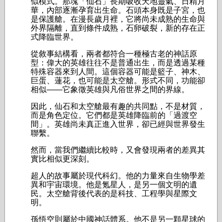
似模式。那塊「仙石」長期吸收天地靈氣、日精月
華，內部逐漸孕育出生命。石頭本身既是子宮，也
是保護艙。在漫長歲月裡，它將尚未成熟的生命與
外界隔離，直到條件成熟，石卵破裂，新的存在正
式降臨世界。
從敘事結構看，兩者都符合一種極古老的神話原
型：偉大的英雄往往不是普通出生，而是透過某種
特殊容器來到人間。這個容器可能是籃子、神木、
巨蛋、蓮花，也可能是太空艙。形式不同，功能卻
相似——它象徵英雄與凡俗世界之間的界線。
因此，仙石和太空艙最有趣的共同點，不是材質，
而是角色定位。它們都是英雄降臨前的「過渡空
間」。英雄尚未真正進入世界，卻已經與世界發生
聯繫。
然而，當我們繼續比較時，又會發現兩者的差異其
實比相似更深刻。
超人的故事屬於現代科幻。他的力量來自生物學差
異和宇宙環境。他是氪星人，是另一個文明的遺
民。太空艙背後代表的是科技、工程學與星際文
明。
孫悟空則屬於中國神話體系。他不是另一顆星球的