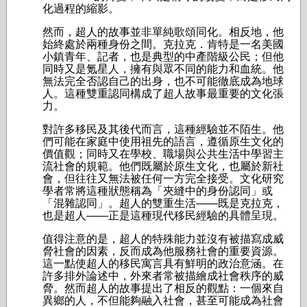
化過程的縮影。
然而，超人的故事並非單純歌頌同化。相反地，他
始終處於兩種身份之間。克拉克．肯特是一名美國
小鎮青年、記者，也是典型的中產階級公民；但他
同時又是氪星人，擁有與眾不同的能力和血統。他
無法完全否認自己的出身，也不可能徹底成為地球
人。這種雙重認同構成了超人故事最重要的文化張
力。
對許多移民及其後代而言，這種經驗並不陌生。他
們可能在家庭中使用祖先的語言，遵循原生文化的
價值觀；同時又在學校、職場與公共生活中學習主
流社會的規範。他們既屬於原生文化，也屬於新社
會，但往往又無法被任何一方完全接受。文化研究
學者常將這種狀態稱為「夾縫中的身份認同」或
「混雜認同」。超人的雙重生活——既是克拉克，
也是超人——正是這種現代移民經驗的具體呈現。
值得注意的是，超人的特殊能力並沒有被描寫成威
脅社會的因素，反而成為他服務社會的重要資源。
這一點使超人的移民寓言具有鮮明的政治意涵。在
許多排外論述中，外來者常被描繪成社會秩序的威
脅。然而超人的故事提出了相反的觀點：一個來自
異鄉的人，不但能夠融入社會，甚至可能成為社會