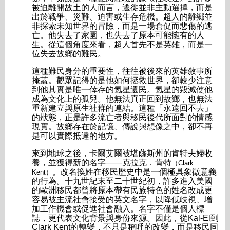
被迫離開故土的人而言，遷徙並非主動選擇，而是
出於戰爭、災難、迫害或生存危機。超人的離鄉並
非探索未知世界的冒險，而是一場倉促而悲傷的逃
亡。他失去了家園，也失去了原本可能擁有的人
生。從這個角度來看，超人首先不是英雄，而是一
位失去故鄉的難民。
這種難民身分的重要性，往往被後來的英雄敘事所
掩蓋。觀眾記得的是他如何拯救世界，卻較少注意
到他其實是唯一倖存的氪星遺民。氪星的毀滅使他
成為文化上的孤兒。他無法真正回到故鄉，也無法
重新建立與原生社群的連結。這種「永遠回不去」
的狀態，正是許多流亡者與移民後代所面對的情感
現實。故鄉存在於記憶、傳說與想像之中，卻不再
是可以實際抵達的地方。
來到地球之後，卡爾艾爾被堪薩斯州的肯特夫婦收
養，並獲得新的名字——克拉克．肯特
（Clark
。改名換姓在移民歷史中是一個極具象徵意義
Kent）
的行為。十九世紀末至二十世紀初，許多進入美國
的歐洲移民都曾將原本帶有民族特色的姓名改成更
容易被主流社會接受的英文名字，以降低歧視、增
加工作機會或促進社會融入。名字不僅是個人標
誌，更代表文化背景與身份來源。因此，從Kal-El到
Clark Kent的轉變，不只是稱呼的改變，而是移民同