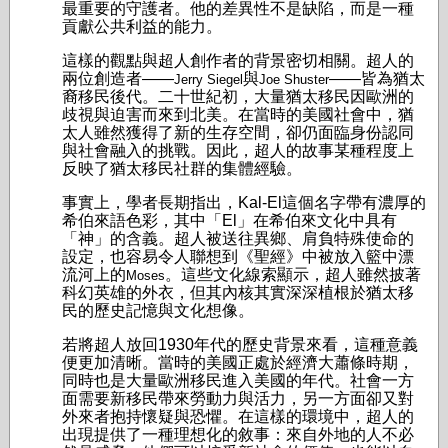
最重要的守護者。他的差異性不是缺陷，而是一種
貢獻公共利益的能力。
這樣的觀點與超人創作者的背景密切相關。超人的
兩位創造者——
與
——皆為猶太
Jerry Siegel
Joe Shuster
裔移民後代。二十世紀初，大量猶太移民因歐洲的
歧視與迫害而來到北美。在當時的美國社會中，猶
太人雖然獲得了新的生存空間，卻仍面臨身份認同
與社會融入的挑戰。因此，超人的故事某種程度上
反映了猶太移民社群的集體經驗。
事實上，學者長期指出，Kal-El這個名字帶有濃厚的
希伯來語色彩，其中「El」在希伯來文化中具有
「神」的含義。超人被送往異鄉、肩負特殊使命的
設定，也容易令人聯想到《聖經》中被放入籃中漂
流河上的
。這些文化線索顯示，超人雖然披著
Moses
科幻英雄的外衣，但其內核其實深深植根於猶太移
民的歷史記憶與文化想像。
若將超人放回1930年代的歷史背景來看，這種意義
便更加清晰。當時的美國正處於經濟大蕭條時期，
同時也是大量歐洲移民進入美國的年代。社會一方
面需要新移民帶來勞動力與活力，另一方面卻又對
外來者抱持懷疑與恐懼。在這樣的環境中，超人的
出現提供了一種理想化的敘事：來自外地的人不必