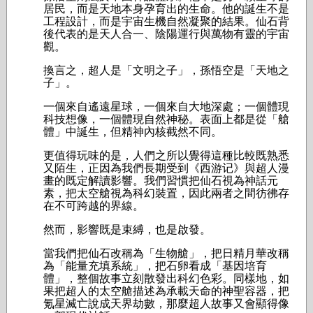
居民，而是天地本身孕育出的生命。他的誕生不是
工程設計，而是宇宙生機自然凝聚的結果。仙石背
後代表的是天人合一、陰陽運行與萬物有靈的宇宙
觀。
換言之，超人是「文明之子」，孫悟空是「天地之
子」。
一個來自遙遠星球，一個來自大地深處；一個體現
科技想像，一個體現自然神秘。表面上都是從「艙
體」中誕生，但精神內核截然不同。
更值得玩味的是，人們之所以覺得這種比較既熟悉
又陌生，正因為我們長期受到《西游记》與超人漫
畫的既定解讀影響。我們習慣把仙石視為神話元
素，把太空艙視為科幻裝置，因此兩者之間彷彿存
在不可跨越的界線。
然而，影響既是束縛，也是啟發。
當我們把仙石改稱為「生物艙」，把日精月華改稱
為「能量充填系統」，把石卵看成「基因培育
體」，整個故事立刻散發出科幻色彩。同樣地，如
果把超人的太空艙描述為承載天命的神聖容器，把
氪星滅亡說成天界劫數，那麼超人故事又會顯得像