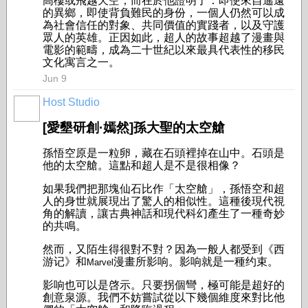
高樓或飛越天空，而在於他證明了：即使來自遙遠
的異鄉，即使背負難民的身份，一個人仍然可以成
為社會信任的對象、共同價值的實踐者，以及守護
眾人的英雄。正因如此，超人的故事超越了漫畫與
電影的範疇，成為二十世紀以來最具代表性的移民
文化寓言之一。
Jun 9
Host Studio
[愛墾研創·嫣然]孫大聖的太空艙
孫悟空原是一粒卵，藏在石頭裡掉在山中。石頭是
他的太空艙。這點和超人是不是很相像？
如果我們把那塊仙石比作「太空艙」，孫悟空和超
人的身世就展現出了驚人的相似性。這種後現代視
角的解讀，讓古典神話和現代科幻產生了一種奇妙
的共鳴。
然而，又陌生得很對不對？因為一般人都受到《西
游记》和
漫畫所影响。影响就是一種约束。
Marvel
影响也可以是啓示。只要拐個彎，極可能是超好的
創意泉源。我們不妨嘗試從以下幾個維度來對比他