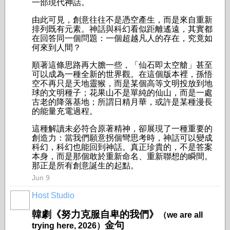
一部現代神話。
由此可見，創意往往不是憑空產生，而是來自重新
排列既有元素。神話與科幻看似距離遙遠，其實都
在回答同一個問題：一個超越凡人的存在，究竟如
何來到人間？
順著這條思路再大膽一些，「仙石即太空艙」甚至
可以成為一種全新的世界觀。在這個版本裡，孫悟
空不再只是天地靈猴，而是某個高等文明投放到地
球的文明種子；花果山不是單純的仙山，而是一處
古老的降落基地；所謂日精月華，或許是某種漫長
的能量充電過程。
這種解讀未必符合原著精神，卻展現了一種重要的
創造力：當我們願意拐個彎思考時，神話可以變成
科幻，科幻也能回到神話。真正珍貴的，不是答案
本身，而是那個敢於重新命名、重新聯想的瞬間。
那正是所有創意誕生的起點。
Jun 9
Host Studio
韓劇《努力克服自卑的我們》
（we are all
金句
trying here, 2026）