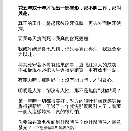
花五年或十年才拍出一部電影，那不叫工作，那叫
興趣。
真正的工作，是起床後刷牙洗臉，再去外面咬牙硬
撐。
要我每天拚到死，我真的會死翹翹!
我或許總是亂七八糟，但只要真正專注，我就會全
力以赴。
與其死守著不會有結果的事，還眼紅別人的成功，
不如從現在起把人生過得更踏實，更有效率一點。
有能力時，那叫野心；沒有能力時，才叫貪心。
明明是人類，卻沒有人性，那不是無能到極點嗎？
第一年時一切都很美好，對方的談吐和幽默感讓你
覺得很新鮮，但過了一年就沒那麼吸引人了，看著
一個人這樣垮掉，真的很可怕。
你要躲在筆名後面到什麼時候？你什麼時候才願意
發光？
（卞恩雅母親對她說的話）