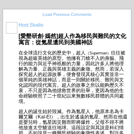
Load Previous Comments
Host Studio
[愛墾研創·嫣然]超人作為移民與難民的文化
寓言：從氪星遺民到美國神話
在全球流行文化的歷史中，超人
往往被
（Superman）
視為超級英雄的原型。他擁有刀槍不入的身軀、飛
行的能力與近乎神祇般的力量，因此許多人將他理
解為力量、正義與英雄主義的象徵。然而，若深入
探究超人的起源故事，便會發現其核心其實並非一
個單純的英雄神話，而是一則關於移民、難民與文
化認同的現代寓言。超人的故事之所以能夠歷久不
衰，不只是因為他拯救世界的壯舉，更因為他的生
命經驗映照了二十世紀以來無數移民群體的共同處
境。
超人的誕生始於毀滅。作為氪星人，他原本名為卡
爾艾爾（Kal-El），出生於遙遠的氪星。然而在他還
是嬰兒時，氪星因災難而即將爆炸，父母不得不將
他放進太空艙送往地球。這段設定與其說是科幻情
節，不如說是一種難民經驗的象徵性表述。對許多