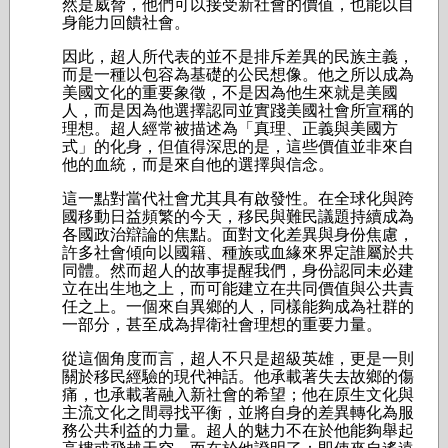
然是威脅，他們可以接受新社會的價值，也能以自
身能力回饋社會。
因此，超人所代表的並不是排斥差異的民族主義，
而是一種以包容為基礎的公民想像。他之所以成為
美國文化的重要象徵，不是因為他生來就是美國
人，而是因為他選擇認同並實踐美國社會所宣稱的
理想。超人經常被描述為「真理、正義與美國方
式」的化身，但值得深思的是，這些價值並非來自
他的血統，而是來自他的選擇與信念。
這一點對當代社會尤其具有啟發性。在全球化與跨
國移動日益頻繁的今天，移民與難民議題持續成為
各國政治辯論的焦點。面對文化差異與身份焦慮，
許多社會傾向以國籍、種族或血緣來界定誰屬於共
同體。然而超人的故事提醒我們，身份認同未必建
立在出生地之上，而可能建立在共同價值與公共責
任之上。一個來自異鄉的人，同樣能夠成為社群的
一部分，甚至成為捍衛社會理想的重要力量。
從這個角度而言，超人不只是超級英雄，更是一則
關於移民經驗的現代神話。他承載著失去故鄉的傷
痛，也承載著融入新社會的希望；他在原生文化與
主流文化之間尋找平衡，並將自身的差異轉化為服
務公共利益的力量。超人的魅力不在於他能夠舉起