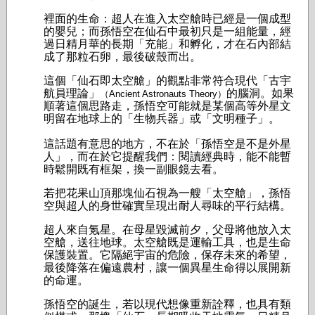
裡面的生命：超人在進入太空艙時已經是一個成型
的嬰兒；而孫悟空在仙石中最初只是一組能量，經
過日精月華的長期「充能」和孵化，才在石內部結
成了那粒石卵，最後破殼而出。
這個「仙石即太空艙」的觀點非常符合現代「古宇
航員理論」
的腦洞。如果
（Ancient Astronauts Theory）
順著這個思路走，孫悟空可能就是某個高等外星文
明留在地球上的「生物兵器」或「文明種子」。
這話題有意思的地方，不在於「孫悟空是不是外星
人」，而在於它提醒我們：閱讀經典時，能不能暫
時鬆開既有框架，換一副眼鏡去看。
若把花果山頂那塊仙石視為一艘「太空艙」，孫悟
空與超人的身世確實呈現出耐人尋味的平行結構。
超人來自氪星。在母星毀滅前夕，父母將他放入太
空艙，送往地球。太空艙既是運輸工具，也是生命
保護裝置。它隔絕宇宙的危險，保存未來的希望，
最後降落在偏遠農村，讓一個異星生命得以展開新
的命運。
孫悟空的誕生，若以現代想像重新詮釋，也具有類