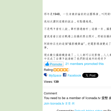
那年是1948。一位身兼評論家的法國導演，叫阿
我初次讀到這樣的說法，有點優越感。
不是嗎？曾有人說，筆杆勝過槍杆；這樣一來，攝
當我看着以前在戰場上拍攝的黑白照片，那被拍攝
阿斯特吕克的這個“攝影機筆論”，把電影導演變成
事。
現在數位攝錄機普遍了，人人都可以玩影像，人人
中完成了自傳？說清晰了我們對這城市的感受？
21 members promoted this
Promote
Rating:
MySpace
Facebook
Views:
139
Comment
You need to be a member of Iconada.tv 愛墾 
Join Iconada.tv 愛墾 網
Comment by
Dokusō-tekina aidea
on Fe