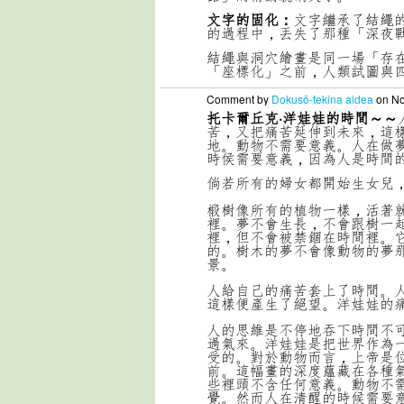
文字的固化：
文字繼承了結繩
的過程中，丟失了那種「深夜
結繩與洞穴繪畫是同一場「存
「座標化」之前，人類試圖與
Comment by
Dokusō-tekina aidea
on No
托卡爾丘克·洋娃娃的時間～～
苦，又把痛苦延伸到未來，這
地。動物不需要意義。人在做
時侯需要意義，因為人是時間
倘若所有的婦女都開始生女兒
椴樹像所有的植物一樣，活著
裡。夢不會生長，不會跟樹一
裡，但不會被禁錮在時間裡。
的。樹木的夢不會像動物的夢
景。
人給自己的痛苦套上了時間。
這樣便產生了絕望。洋娃娃的
人的思維是不停地吞下時間不
過氣來。洋娃娃是把世界作為
受的。對於動物而言，上帝是
前。這幅畫的深度蘊藏在各種
些裡頭不含任何意義。動物不
覺。然而人在清醒的時候需要