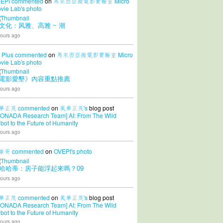
EPI
commented
on
馬來西亞微電影實驗室 Micro
vie Lab's
photo
文化：风雅、高雅 ~ 潮
ours ago
 Plus
commented
on
馬來西亞微電影實驗室 Micro
vie Lab's
photo
電影愛墾》內容重點推薦
ours ago
華正茂
commented
on
風華正茂's
blog post
CONADA Research Team] AI: From The Wild
bot to the Future of Humanity
ours ago
拿哥
commented
on
OVEPI's
photo
哈哈蒂：房子能浮起來嗎？09
ours ago
華正茂
commented
on
風華正茂's
blog post
CONADA Research Team] AI: From The Wild
bot to the Future of Humanity
ours ago