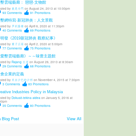
墾雲端藝廊： 戀戀·文物館
sted by
就是冷門
on August 24, 2013 at 10:00pm
93
Comments
91
Promotions
愛墾網特寫·新冠肺炎：人文景觀
sted by
罗刹蜃楼
on April 6, 2020 at 11:30pm
40
Comments
69
Promotions
明發《2019新冠肺炎 觀察紀事》
sted by
葉子正绿
on April 2, 2020 at 5:00pm
77
Comments
75
Promotions
《愛墾雲端藝廊》～～味蕾主題館
sted by
Rajang 左岸
on August 26, 2013 at 8:30am
29
Comments
68
Promotions
社會企業的定義
sted by
來自沙巴的沙邦
on November 4, 2015 at 7:30pm
3
Comments
83
Promotions
eative Industries Policy in Malaysia
sted by
Dokusō-tekina aidea
on January 5, 2016 at
00pm
35
Comments
80
Promotions
 Blog Post
View All