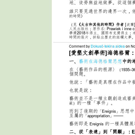
地、徒勞無益地做夢。從這個
誰只要見過世界的邊界一次，
的時間》
（見
《太古和其他的時間》作者
[波蘭]
人民出版社；原作名: Prawiek i in
學獎2018年得主、國際布克獎得主
時間的裂片，拼貼出歷史的斑斕大夢
Comment by
Dokusō-tekina aidea
on No
[愛墾文創學術]海德格爾
一、
藝術在海德格爾思想
中的
在〈藝術作品的根源〉
（1935–3
個問題。
他說：「藝術是真理在作品中
也就是說：
藝術並不是一種主觀創造或審
的一種「事件」。
蔽）
而到了後期的
思想中
「Ereignis」
互屬的
——
「appropriation」
藝術即是
的一種具體展
Ereignis
二、從「表達」到「開顯」：Ere