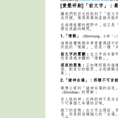
[愛墾研創]「前文字」：
讓我們把目光投射到了「前文
成符號、情感與萬物直接共振
在海德格爾的視野中，這正是
理性遮蔽的瞬間。
1.「情動」
（Stimmung，亦譯
海德格爾晚期非常看重德語中的 
所說的「情緒」，而是一種「
前文字的震顫：
在文字尚未發
而是通過身體的「情動」。
深夜的聚集：
正如陳明發所描
望、對星空的敬畏，全部揉雜
集」。
2.「諸神在場」：那種不可言
陳博士提到「諸神在場的深夜
的理解：
（Divinities）
非人格的神：此時的神不是坐
不可掌握之命運的召喚。
跪下的姿態：在文字出現前，
看，而是對這種強大的「在場
「詩」。