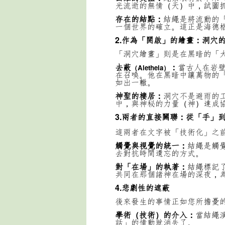
光流逝的無情（天）中，試圖
存在的結點：
結繩是將流動的
一個世界的確立。這正是海德
2.作為「開啟」的繪畫：洞穴
「洞穴繪畫」則是在黑暗的「
去蔽
：
當古人在岩
（Aletheia）
在召喚。他在黑暗中讓萬物的
如出一轍。
神聖的棲居：
洞穴不是避雨的
中，與神秘的力量（神）達成
3.兩者的直接關聯：從「手」
這兩者在文字被「技術化」之
觸覺與視覺的統一：
結繩是觸
去對抗時間遺忘的方式。
對「在場」的執著：
結繩標記
共同在那個諸神在場的深夜，
4.悲劇性的遮蔽
後來發生的事情正如您所擔憂
學術（技術）的介入：
當結繩
話」的情動就消失了。