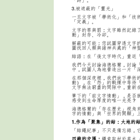
3.被遮蔽的「靈光」
一旦文字被「學術化」和「技
「定義」。
文字的罪與罰：文字雖然記錄
動」封存、冷卻。
解蔽的可能：您試圖穿透文字
圖找回人類與諸神共處的「神
結語：在「後文字時代」重返
我們今天討論海德格爾，討論
中，試圖人為地營造出一片「
在那個深夜裡，我們放下學術
動），在「怨」的戰慄中等待
文字無法窮盡的間隙中，重新
筆下的「前文字情動」，是否
感受到生命厚度的唯一光亮？
海德格爾的「存在歷史」視角
字的情動」與「世界的開顯」
1.作為「聚集」的結：大地的
「結繩紀事」不只是備忘錄，
四維的交匯：
繩索取材於草木