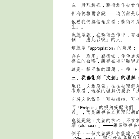
在一般理解裡，藝術創作被看
但海德格爾會說——這仍然是
他要我們換個角度看：藝術不
生」。
也就是說，在藝術創作中，存
個「回應此召喚」的人。
這就是
的意思：
「appropriation」
存在「取用」藝術家，使他成
存在的召喚，讓存在得以顯現
這是一種互相的歸屬，一種
「Er
三、從藝術到「文創」的理解：
現代「文創產業」往往被理解
考來看，這樣的理解仍屬於「
它將文化當作「可被操控、可
而
的視角提醒我們：
「Ereignis」
品」，而是讓存在之真理以新
也就是說：文創的核心，不在
顯
」——讓某種存在
（aletheia）
例子：一個文創設計若能讓人
，那它就在某種程
（Stimmung）