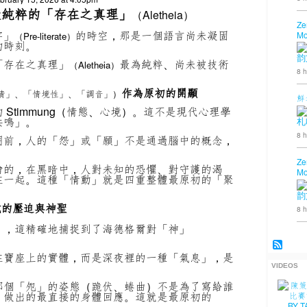
最純粹的「存在之真理」
（Aletheia）
Ze
字」
的時空，那是一個語言尚未凝固
Mo
（Pre-literate）
的時刻。
韵
「存在之真理」
最為純粹、尚未被技術
（Aletheia）
8 h
作為原初的開顯
「心情」、「情境性」、「調音」）
鮮
Stimmung（情態、心境）。這不是現代心理學
共鳴」。
札
8 h
明前，人的「怨」或「願」不是通過腦中的概念，
Ze
繪的，在黑暗中，人對未知的恐懼、對守護的渴
Mo
在一起。這種「情動」就是四重整體最原初的「聚
韵
說的壓迫與神聖
8 h
」，這精確地捕捉到了海德格爾對「神」
在寶座上的實體，而是深夜裡的一種「氣息」，是
VIDEOS
那個「夗」的姿態（跪伏、蜷曲）不是為了寫給誰
」做出的最直接的身體回應。這就是最原初的