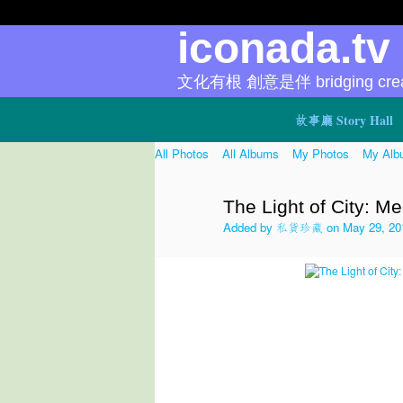
iconada.t
文化有根 創意是伴 bridging creat
故事廳 Story Hall
All Photos
All Albums
My Photos
My Alb
The Light of City: M
Added by
私貨珍藏
on May 29, 20