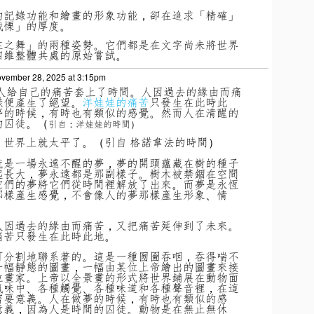
的記錄功能和繪畫的形象功能，卻在追求「精確」
戰慄」的厚度。
在之舞」的兩種姿勢。它們都是在文字尚未將世界
四維整體共處的原始嘗試。
vember 28, 2025 at 3:15pm
人給自己的痛苦套上了時間。人因過去的緣由而痛
樣便產生了絕望。
洋娃娃的痛苦
只發生在此時此
夢的時候，有時也有類似的感覺。然而人在清醒的
的囚徒。（
引自：洋娃娃的時間）
，世界上就太平了。（引自 格諾韋法的時間）
就是一場永遠不醒的夢，夢的開頭蘊藏在樹的種子
起長大，夢永遠都是那副樣子。樹木被禁錮在空間
它們的夢將它們從時間裡解放了出來。而夢是永恆
那樣產生感覺，不會像人的夢那樣產生形象、情
人因過去的緣由而痛苦，又把痛苦延伸到了未來。
痛苦只發生在此時此地。
可分割地聯系著的。這是一種囫圇吞咽，吞得喘不
一幅靜態的圖畫，一幅由某位上帝繪出的圖畫來接
位畫家。上帝以全景畫的形式將世界鋪展在動物面
氣味中、各種觸覺、各種味道和各種聲音裡，在這
需要意義。人在做夢的時候，有時也有類似的感
意義，因為人是時間的囚徒。動物是在無止無休