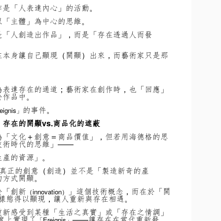
作是「人表達內心」的活動。
以「主體」為中心的思維。
是「人創造出作品」，而是「存在透過人而發
在本身讓自己顯現（開顯）出來，而藝術家只是那
為表達存在的通道；
藝術家在創作時，也「回應」
於作品中。
的事件。
eignis」
存在的開顯vs.商品化的遮蔽
為「文化＋創意＝商品價值」，但若用海德格的思
技術時代的思維」——
生產的資源」。
真正的創意（創造）並不是「製造新奇的產
的方式開顯。
於「創新
」這個技術概念，而在於「開
（innovation）
樣態得以顯現，讓人重新與存在相遇。
重新感受到某種「生活之真實」或「存在之情調」
度上實現了
——讓存在在當代重新發
「Ereignis」