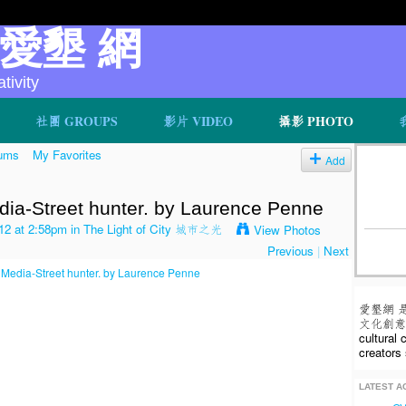
v 愛墾 網
ivity
社團 GROUPS
影片 VIDEO
攝影 PHOTO
ums
My Favorites
Add
edia-Street hunter. by Laurence Penne
12 at 2:58pm in
The Light of City 城市之光
View Photos
Previous
|
Next
愛墾網 
文化創意人
cultural
creators 
LATEST AC