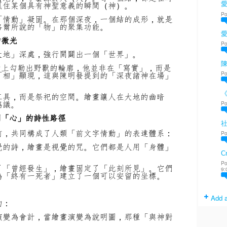
抓住某個具有神聖意義的瞬間（神）。
愛
Po
「情動」凝固。在那個深夜，一個結的成形，就是
格爾所說的「物」的聚集功能。
的微光
Po
大地」深處，強行開闢出一個「世界」。
陳
壁上勾勒出野獸的輪廓，他並非在「寫實」，而是
「相」顯現，這與陳明發提到的「深夜諸神在場」
Po
工具，而是祭祀的空間。繪畫讓人在大地的幽暗
協議。
Po
到「心」的詩性路徑
前，共同構成了人類「前文字情動」的表達體系：
Po
覺的詩，繪畫是視覺的咒。它們都是人用「身體」
Cr
Po
了「曾經發生」，繪畫固定了「此刻所見」。它們
9:
為「終有一死者」建立了一個可以安留的坐標。
Add a
的：
演變為會計，當繪畫演變為說明圖，那種「與神對