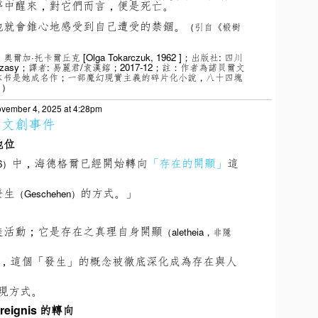
夢中醒來，對它們而言，便是死亡。
他就會錐心地感受到自己遭受的禁錮。
（引自《椴樹
 奧爾加·托卡爾丘克 [Olga Tokarczuk, 1962 ]；出版社: 四川
ne czasy；譯者: 易麗君/袁漢鎔；2017-12；註：作者為諾貝爾文
；本书是她成名作；一部魔幻現實主義的碎片化小說，八十四塊
。）
vember 4, 2025 at 4:28pm
：
文創事件
地位
中，海德格爾已經開始轉向
「存在的開顯」
這
6）
發生
的方式。」
（Geschehen）
美活動；
它是存在之真理自身開顯
（aletheia，非隱
，這個「發生」的概念被徹底深化成為存在與人
現方式。
ignis 的轉向