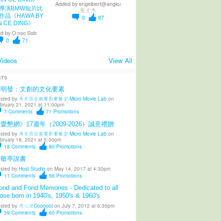
Added by
engelbert@angku
導演BMW短片比
张文杰
作品《HAWA BY
0
87
N CE DING》
d by
O noc Sob
0
71
Videos
View All
STS
陳明發：文創的文化要素
sted by
馬來西亞微電影實驗室 Micro Movie Lab
on
bruary 21, 2021 at 11:00pm
7
Comments
71
Promotions
愛懇網》17週年（2009-2026）誠意禮贈
sted by
馬來西亞微電影實驗室 Micro Movie Lab
on
bruary 18, 2021 at 5:30pm
18
Comments
80
Promotions
柳敬亭說書
sted by
Host Studio
on May 14, 2017 at 4:30pm
11
Comments
56
Promotions
od and Fond Memories - Dedicated to all
ose born in 1940's, 1950's & 1960's
sted by
用心涼Coooool
on July 7, 2012 at 6:30pm
39
Comments
60
Promotions