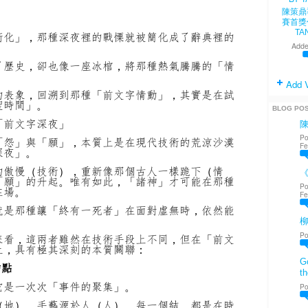
陳策鼎
賽首獎
TA
術化」，那種深夜裡的戰慄就被簡化成了辭典裡的
Adde
了歷史，卻也像一座冰棺，將那種熱氣騰騰的「情
Add 
的表象，回溯到那種「前文字情動」，其實是在試
聖時間」。
BLOG PO
「前文字深夜」
Po
「怨」與「願」，本質上是在現代技術的荒涼沙漠
Fe
深夜」。
的傲慢（技術），重新像那個古人一樣跪下（情
《
「願」的升起。唯有如此，「諸神」才可能在那種
Po
在場。
Fe
就是那種讓「終有一死者」在面對虛無時，依然能
Po
來看，這兩者雖然在技術手段上不同，但在「前文
上，具有極其深刻的本質關聯：
Go
結點
th
它是一次次「事件的聚集」。
Po
（地），手藝源於人（人）。每一個結，都是在時