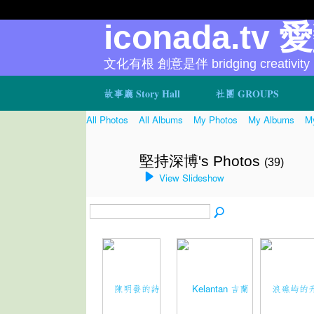
iconada.tv 
文化有根 創意是伴 bridging creativity
故事廳 Story Hall
社團 GROUPS
All Photos
All Albums
My Photos
My Albums
My
堅持深博's Photos
(39)
View Slideshow