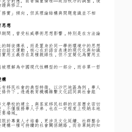
不完全對應。前者偏重倫理—政治秩序的調整，後
驗證與修正。
「務實」傾向，但其理論結構與問題意識並不相
育思想
學期間，曾受杜威學術思想影響，特別是在方法論
上的師徒傳承，而是置身於同一學術環境中的思想
的白話文運動，核心在於語言表達的現代化與知識
與實用主義存在某種親緣性，但不宜簡化為實用主
應被理解為中國現代性轉型的一部分，而非單一哲
建構
具有移民社會的典型特徵。以沙巴地區為例，華人
史條件下，透過教育機構維繫文化認同與社會組
華文學校的建立，與客家移民社群的定居歷史密切
段，不僅服務華人子弟，也在一定程度上吸納本地
重要場域。
僅限於專業人才培養，更涉及文化延續、社群整合
於建構一種可持續的社會關係網絡，而非單純的知