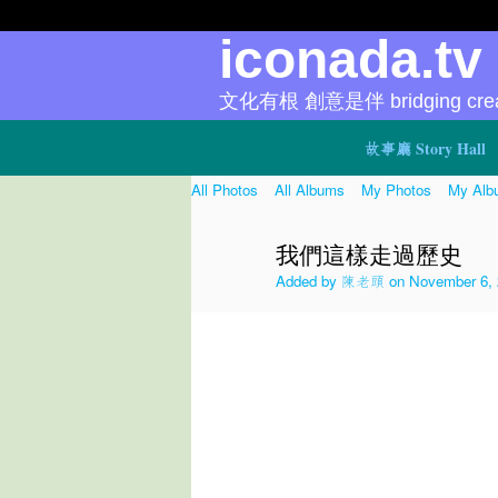
iconada.t
文化有根 創意是伴 bridging creat
故事廳 Story Hall
All Photos
All Albums
My Photos
My Alb
我們這樣走過歷史
Added by
陳老頭
on November 6, 