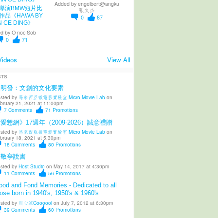
Added by
engelbert@angku
導演BMW短片比
张文杰
作品《HAWA BY
0
87
N CE DING》
d by
O noc Sob
0
71
Videos
View All
STS
陳明發：文創的文化要素
sted by
馬來西亞微電影實驗室 Micro Movie Lab
on
bruary 21, 2021 at 11:00pm
7
Comments
71
Promotions
愛懇網》17週年（2009-2026）誠意禮贈
sted by
馬來西亞微電影實驗室 Micro Movie Lab
on
bruary 18, 2021 at 5:30pm
18
Comments
80
Promotions
柳敬亭說書
sted by
Host Studio
on May 14, 2017 at 4:30pm
11
Comments
56
Promotions
od and Fond Memories - Dedicated to all
ose born in 1940's, 1950's & 1960's
sted by
用心涼Coooool
on July 7, 2012 at 6:30pm
39
Comments
60
Promotions