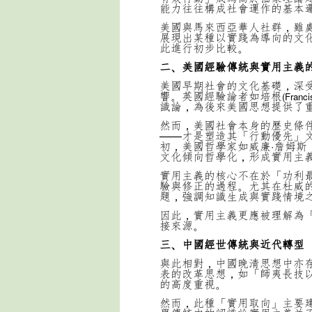
能力往往構成社會運作的基本
美國與馬來西亞華人社群，雖
展現出某種以實踐為導向的文
此進行初步比較。
二、美國經驗傳統與實用主義
美國早期社會的文化基礎，深
響。英國經驗論者如培根
(Franci
識論，為後來美國思想提供了
然而，美國社會本身的歷史條
——才是塑造其「行動優先」文
初，美國哲學家如威廉·詹姆斯
文化傾向哲學化，形成實用主
實用主義的核心不在於「功利
驗與修正的過程。尤其在杜威
題，強調知識生成與實踐情境
因此，實用主義更應被理解為
接來源。
三、中國經世傳統與近代轉型
與此相對，中國晚清思想中亦
表的改革思想，如「師夷長技
的高度重視。
然而，此種「實用取向」主要