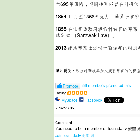
元695年回國，期間極可能曾在同樣信奉佛
1854
11月至1856年元月，華萊士
1855
在山都望政府渡假村做客的華萊
越定律”（Sarawak Law）。
2013
紀念華萊士逝世一百週年的特別
照片说明：
砂拉越華族與加央族百年前的的樟
59 members promoted this
Promote
Rating:
MySpace
Facebook
Views:
785
Comment
You need to be a member of Iconada.tv 愛墾 
Join Iconada.tv 愛墾 網