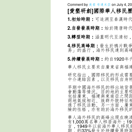
Comment by
美索 布達米亞
on July 4, 2
[愛墾研創]國際華人移民
1.初始時期：
可追溯至秦漢時
2.自發發展時期：
始於隋唐時
3.轉型時期：
涵蓋明代至清初
4.移民高峰期：
發生於鴉片戰
易」的盛行，海外移民達到高
5.持續發展時期：
約自1920年
華人移民主要來自廣東省與福
研究指出，國際移民的形成需
中介連結因素，以及移民自身
早期中國海外移民的移出地背
會動蕩等情況。目的地的主要
包括廣東、福建與東南亞之間
兩地氣候相近、族群外貌特征
進了移民活動。另一方面，廣
險的性格，亦有助於海外移民
華人海外移民的高峰出現在晚清時
有1,000萬名華人移居海外；1
言，1949年以前海外華人移民
期，約33%發生於持續發展時期