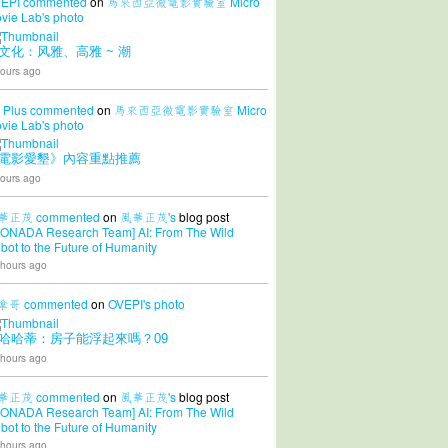
EPI
commented
on
馬來西亞微電影實驗室 Micro
vie Lab's
photo
文化：风雅、高雅 ~ 潮
ours ago
 Plus
commented
on
馬來西亞微電影實驗室 Micro
vie Lab's
photo
電影愛墾》內容重點推薦
ours ago
華正茂
commented
on
風華正茂's
blog post
CONADA Research Team] AI: From The Wild
bot to the Future of Humanity
 hours ago
拿哥
commented
on
OVEPI's
photo
哈哈蒂：房子能浮起來嗎？09
 hours ago
華正茂
commented
on
風華正茂's
blog post
CONADA Research Team] AI: From The Wild
bot to the Future of Humanity
 hours ago