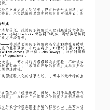
邏輯。
處於不同歷史與文明背景，但在社會形成初期，均
化特質。本文試圖從思想史與教育史兩個層面，對
的形成
受清教倫理、殖民拓荒經驗以及歐洲經驗論哲學影
與
所強調的觀察、歸納與經驗認
s Bacon)
(John Locke)
重要方法論背景。
件——特別是西部拓荒經驗與高度流動的社會結構
化的重要因素。在此基礎上，19世紀末至20世紀
與杜威
，逐步將這種
（William James）
（John Dewey）
義
。
（Pragmatism）
最大化」，而在於將真理理解為在經驗中不斷被檢
的教育哲學中，「教育即經驗的重組」成為重要命
之間的連續性。
「美國經驗文化的哲學表述」，而非拓荒精神的直
存在強烈的「經世致用」傳統。林則徐與魏源所代
以制夷」，反映出在外部壓力下對技術與制度學習
建立於政治治理與國家存續的框架之內，與西方哲