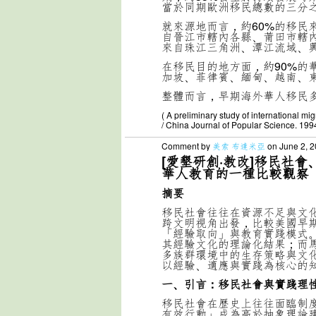
當於同期歐洲移民總數的三分
就來源地而言，約60%的移民
自晉江市轄內各縣、莆田市轄
來自珠江三角洲、潭江流域、
在移民目的地方面，約90%的
加坡、菲律賓、緬甸、越南、
整體而言，早期海外華人移民
( A preliminary study of international 
/ China Journal of Popular Science. 1994
Comment by
美索 布達米亞
on June 2, 2
[愛墾研創·教改]移民社
華人教育的一種比較觀察
摘要
移民社會往往在資源不足與文
跨文明視角出發，比較美國早
「經驗取向」與教育實踐模式
其經驗文化的理論化結果；而
多族群環境中的生存策略與文
以經驗、適應與實踐為核心的
一、引言：移民社會與實踐理
移民社會在歷史上往往面臨制
有效行動」成為高於抽象理論