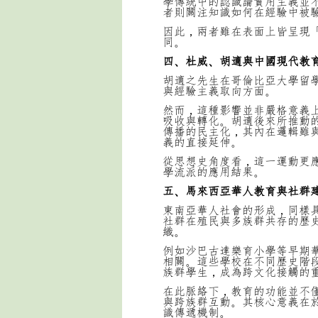
學傳統中的認識論實用主義並
者則關注知識如何在經驗中被
因此，兩者雖在表面上皆呈現
同。
四、杜威、胡適與中國現代教
胡適之先生在哥倫比亞大學留
與經驗主義取向方面。
然而，這種影響並非嚴格意義
吸收與轉化。胡適後來所推動
傳播的民主化，其內在邏輯雖
義的直接延伸。
從思想史角度看，這一運動更
學流派的應用結果。
五、馬來西亞華人教育與社群
東南亞華人社會的形成，同樣
社群在殖民與多族群共存的歷
織。
例如沙巴古達樂育小學等早期
相關。這些學校在不同歷史階
族群學生，成為跨文化接觸的
在此脈絡下，教育的功能並不
與跨族群互動。其核心意義在
識傳遞機制。