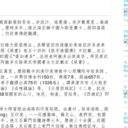
OV
Mo
韵
7 h
歲高齡發跡長安，涉流沙、逾蔥嶺，徒步數萬里，遍遊
典，歷時多年，復泛海至獅子國今斯里蘭卡，經耶婆提
TV
歲，仍從事佛經翻譯。
Mo
衍極力提倡佛法，其聲望因而遠播於東南亞許多崇奉
《
依照《梁書》卷五十四的《狼牙脩國傳》中記載，在公
7 h
國的國王"婆加達多"，派使者阿撤多出使南京，拜見梁武
者阿撤多交給梁武帝國書全文記載在《粱書》。
風
[I
五萬里，歷經艱辛到達印度佛教中心那爛陀寺取真經，
Ro
，一共帶回佛舍利150粒、佛像7尊、經論657部，
10
子翻譯出典75部（1335卷），譯典著作有《大般若
鮮
地論》《成唯識論》等。《大唐西域記》十二卷，記述
的28個國家的山川、地邑、物產、習俗等。《西遊記》即
札
10
淨大師曾經由海路到印度取經。
由廣州，取道海路，經
風
bang）至印度，一一巡禮鷲峰、雞足山、鹿野苑、祇園
[I
十年，後又至蘇門答臘遊學七年。歷遊三十余國，返國
Ro
粒至洛陽，武后親至上東門外迎接，敕住佛授記寺。
公
10