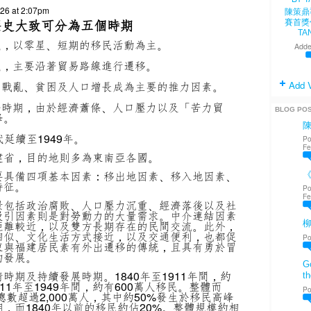
026 at 2:07pm
陳策鼎
歷史大致可分為五個時期
賽首獎
TA
代，以零星、短期的移民活動為主。
Adde
代，主要沿著貿易路線進行遷移。
Add 
，戰亂、貧困及人口增長成為主要的推力因素。
爭時期，由於經濟蕭條、人口壓力以及「苦力貿
BLOG PO
峰。
代延續至1949年。
Po
Fe
建省，目的地則多為東南亞各國。
要具備四項基本因素：移出地因素、移入地因素、
《
特征。
Po
Fe
景包括政治腐敗、人口壓力沉重、經濟落後以及社
吸引因素則是對勞動力的大量需求。中介連結因素
距離較近，以及雙方長期存在的民間交流。此外，
相似、文化生活方式接近，以及交通便利，也都促
Po
東與福建居民素有外出遷移的傳統，且具有勇於冒
的發展。
Go
期及持續發展時期。1840年至1911年間，約
th
911年至1949年間，約有600萬人移民。整體而
Po
總數超過2,000萬人，其中約50%發生於移民高峰
，而1840年以前的移民約佔20%。整體規模約相