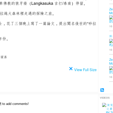
教的狼牙脩（Langkasuka 吉打/泰南）停留。
Ze
在砂拉越大森林裡走過的探險之旅。
Mo
韵
士，花了三個晚上寫了一篇論文，提出聞名後世的“砂拉
10
鮮
年份。
札
10
腦貿易
Ze
Mo
View Full Size
韵
10
VIDEOS
網 to add comments!