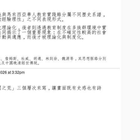
義與馬來西亞華人教育實踐雖分屬不同歷史系譜，
的經驗理性」之不同表現形式。
化理論化，後者則透過教育制度在多族群環境中實
共同揭示了一個重要現象：在不確定性較高的社會
行動與適應，而後才被理論化與制度化。
克、詹姆斯、杜威、胡適、林則徐、魏源等，其思想脈絡分別
義及中國晚清經世傳統。
2026 at 3:32pm
開之荒」三個層次來寫，讓畫面既有史感也有詩
：
」
」
」