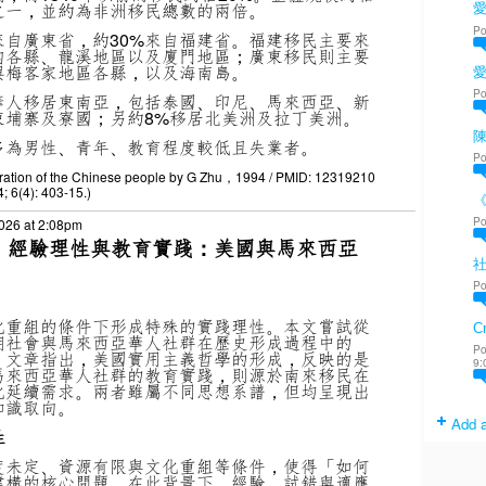
之一，並約為非洲移民總數的兩倍。
愛
Po
來自廣東省，約30%來自福建省。福建移民主要來
內各縣、龍溪地區以及廈門地區；廣東移民則主要
興梅客家地區各縣，以及海南島。
Po
華人移居東南亞，包括泰國、印尼、馬來西亞、新
柬埔寨及寮國；另約8%移居北美洲及拉丁美洲。
陳
多為男性、青年、教育程度較低且失業者。
Po
migration of the Chinese people by G Zhu，1994 / PMID: 12319210
; 6(4): 403-15.)
Po
026 at 2:08pm
會、經驗理性與教育實踐：美國與馬來西亞
Po
化重組的條件下形成特殊的實踐理性。本文嘗試從
Cr
期社會與馬來西亞華人社群在歷史形成過程中的
Po
。文章指出，美國實用主義哲學的形成，反映的是
9:
馬來西亞華人社群的教育實踐，則源於南來移民在
化延續需求。兩者雖屬不同思想系譜，但均呈現出
知識取向。
Add a
性
度未定、資源有限與文化重組等條件，使得「如何
建構的核心問題。在此背景下，經驗、試錯與適應