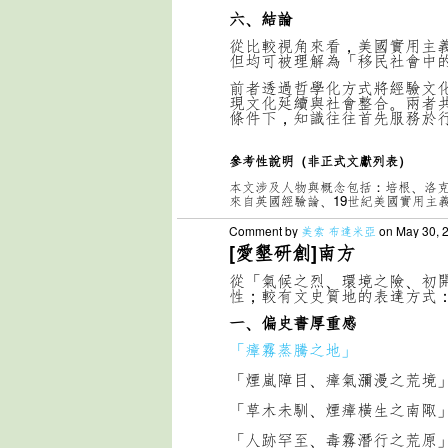
六、結論
從比較視角來看，美國實用主
但均可被理解為「移民社會中
前者透過哲學化方式將經驗文
現文化延續與社會整合。兩者
條件下，知識往往首先服務於
參考性說明（非正式文獻列表）
本文涉及人物與概念包括：培根、洛
來自英國經驗論、19世紀美國實用主
Comment by
美索 布達米亞
on May 30, 
[愛墾研創]南方
從「氣候之烈、環境之險、初
性；較有文史質地的表達方式
一、偏史書厚重感
「瘴霧蒸騰之地」
「煙嵐障目、瘴氣瀰漫之荒境
「草木未馴、煙瘴橫生之南陬
「人跡罕至、毒霧潛行之荒原