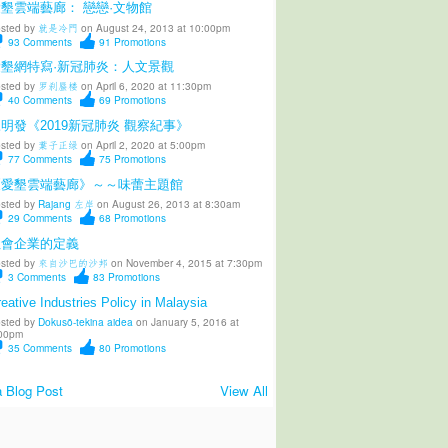
墾雲端藝廊： 戀戀·文物館
sted by
就是冷門
on August 24, 2013 at 10:00pm
93
Comments
91
Promotions
愛墾網特寫·新冠肺炎：人文景觀
sted by
罗刹蜃楼
on April 6, 2020 at 11:30pm
40
Comments
69
Promotions
明發《2019新冠肺炎 觀察紀事》
sted by
葉子正绿
on April 2, 2020 at 5:00pm
77
Comments
75
Promotions
《愛墾雲端藝廊》～～味蕾主題館
sted by
Rajang 左岸
on August 26, 2013 at 8:30am
29
Comments
68
Promotions
社會企業的定義
sted by
來自沙巴的沙邦
on November 4, 2015 at 7:30pm
3
Comments
83
Promotions
eative Industries Policy in Malaysia
sted by
Dokusō-tekina aidea
on January 5, 2016 at
00pm
35
Comments
80
Promotions
 Blog Post
View All