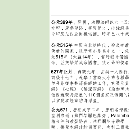
公元399年
，晋朝，法顯法師以六十五
北印，廣參聖跡，學習梵文，抄錄經
今印度尼西亞而後返國。時年已八十
公元515年
中國南北朝時代，梁武帝蕭
佛教的國家，狼牙脩亦是其中之一，
元515年（天監14年），當時狼牙脩
帝。並交給梁武帝國書。狼牙脩的使
627年正月
，貞觀元年，玄奘一人西行
前後十七年，遍學了當時大小乘各種學說
並長期從事翻譯佛經的工作。玄奘及其弟
經》《心經》《解深密經》《瑜伽師
他西遊親身經歷的110個國家及傳聞
以玄奘取經事跡為原型。
公元671
，唐朝咸亨二年，
唐朝名僧義
室利弗逝（蘇門答臘巴鄰旁，Palem
精舍等佛教聖跡後，往那爛陀寺勤學
時，攜梵本經論約四百部、舍利三百