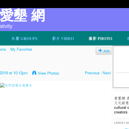
v 愛墾 網
ivity
社團 GROUPS
影片 VIDEO
攝影 PHOTO
ums
My Favorites
Add
2018 at 10:12pm
Previous
|
Next
View Photos
愛墾網 
文化創意人
cultural
creators 
LATEST AC