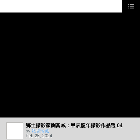
鄉土攝影家劉富威：甲辰龍年攝影作品選 04
by
私貨珍藏
Feb 25, 2024