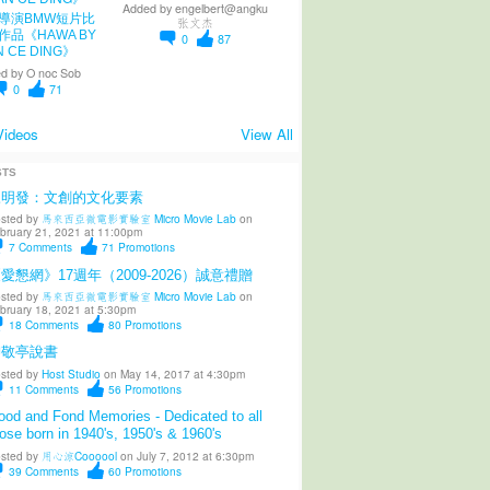
Added by
engelbert@angku
導演BMW短片比
张文杰
作品《HAWA BY
0
87
N CE DING》
d by
O noc Sob
0
71
Videos
View All
STS
陳明發：文創的文化要素
sted by
馬來西亞微電影實驗室 Micro Movie Lab
on
bruary 21, 2021 at 11:00pm
7
Comments
71
Promotions
愛懇網》17週年（2009-2026）誠意禮贈
sted by
馬來西亞微電影實驗室 Micro Movie Lab
on
bruary 18, 2021 at 5:30pm
18
Comments
80
Promotions
柳敬亭說書
sted by
Host Studio
on May 14, 2017 at 4:30pm
11
Comments
56
Promotions
od and Fond Memories - Dedicated to all
ose born in 1940's, 1950's & 1960's
sted by
用心涼Coooool
on July 7, 2012 at 6:30pm
39
Comments
60
Promotions