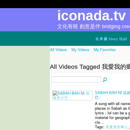
iconada.t
文化有根 創意是伴 bridging creat
故事廳 Story Hall
All Videos
My Videos
My Favorites
All Videos Tagged 我愛我
SABAH BAH NI 
巴
A song with all name
places in Sabah as t
lyrics；lol can be a 
material for geograp
cla…
Tags:
我愛我的鄉土