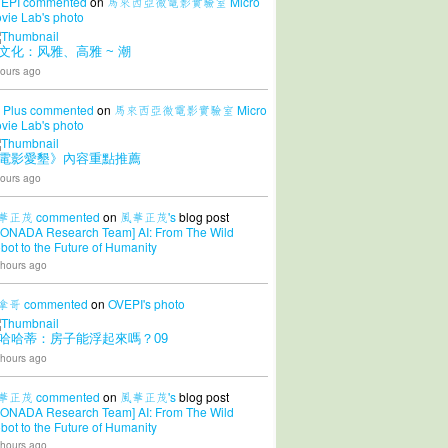
EPI
commented
on
馬來西亞微電影實驗室 Micro
vie Lab's
photo
文化：风雅、高雅 ~ 潮
ours ago
 Plus
commented
on
馬來西亞微電影實驗室 Micro
vie Lab's
photo
電影愛墾》內容重點推薦
ours ago
華正茂
commented
on
風華正茂's
blog post
CONADA Research Team] AI: From The Wild
bot to the Future of Humanity
 hours ago
拿哥
commented
on
OVEPI's
photo
哈哈蒂：房子能浮起來嗎？09
 hours ago
華正茂
commented
on
風華正茂's
blog post
CONADA Research Team] AI: From The Wild
bot to the Future of Humanity
 hours ago