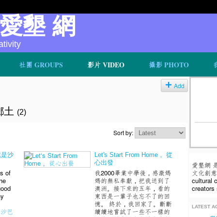
v 愛墾 網
ivity
社團 GROUPS
影片 VIDEO
攝影 PHOTO
Add
的鄉土
(2)
Sort by:
這就是沙
Let's Start From Home 。從
心出發
愛墾網 
文化創意人
s of
我2000畢業中學後，感激媽
cultural
he
媽的無私奉獻，把我送到了
creators 
good
澳洲。接下來的五年，看的
hy
東西是一輩子也忘不了的回
憶。 終於，我回家了。斷斷
LATEST AC
,
沙巴
續續地嘗試了一些不一樣的