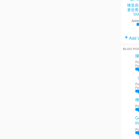
陳策鼎
賽首獎
TA
Adde
Add 
BLOG PO
Po
Fe
《
Po
Fe
Po
Go
th
Po