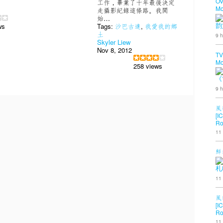
OV
工作，畢業了十年最後決定
Mo
走攝影紀錄這條路。我開
始…
ws
Tags:
沙巴古達
,
我愛我的鄉
韵
土
9 h
Skyler Liew
Nov 8, 2012
TV
Mo
258 views
《
9 h
風
[I
Ro
11
鮮
札
11
風
[I
Ro
11