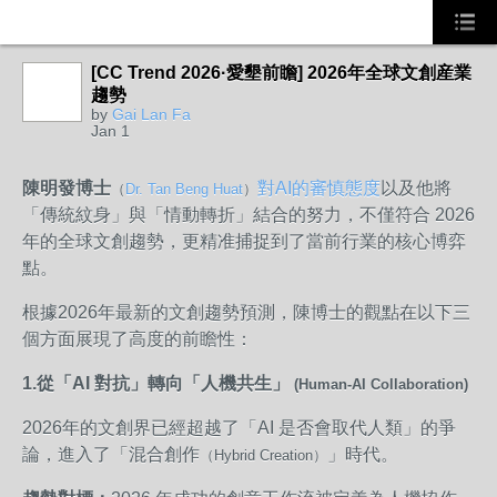
[CC Trend 2026·愛墾前瞻] 2026年全球文創産業
趨勢
by
Gai Lan Fa
Jan 1
陳明發博士
對AI的審慎態度
以及他將
（
Dr. Tan Beng Huat
）
「傳統紋身」與「情動轉折」結合的努力，不僅符合 2026
年的全球文創趨勢，更精准捕捉到了當前行業的核心博弈
點。
根據2026年最新的文創趨勢預測，陳博士的觀點在以下三
個方面展現了高度的前瞻性：
1.從「AI 對抗」轉向「人機共生」
(Human-AI Collaboration)
2026年的文創界已經超越了「AI 是否會取代人類」的爭
論，進入了「混合創作
」時代。
（Hybrid Creation）