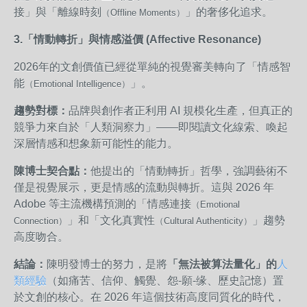
接」與「離線時刻
」的奢侈化追求。
（Offline Moments）
3.「情動轉折」與情感溢價 (Affective Resonance)
2026年的文創價值已經從單純的視覺審美轉向了「情感智
能
」。
（Emotional Intelligence）
趨勢對標：
品牌與創作者正利用 AI 規模化生產，但真正的
競爭力來自於「人類洞察力」——即閱讀文化線索、喚起
深層情感和想象新可能性的能力。
陳博士契合點：
他提出的「情動轉折」哲學，強調藝術不
僅是視覺展示，更是情感的流動與轉折。這與 2026 年
Adobe 等主流機構預測的「情感連接
（Emotional
」和「文化真實性
」趨勢
Connection）
（Cultural Authenticity）
高度吻合。
結論：
陳明發博士的努力，是將
「無法被算法量化」的
人
類經驗
（如痛苦、信仰、觸覺、怨-願-缘、歷史記憶）置
於文創的核心。在 2026 年這個技術高度同質化的時代，