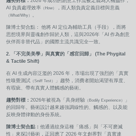
趨勢對標：
2026 年成功的創意工作流被定義為人機協作，
AI 負責處理效率
，而人類負責定義目標與意義
（How）
。
（What/Why）
陳博士契合點： 他將 AI 定位為輔助工具（手段），而將
思想境界與靈魂創作歸於人類，這與2026年「AI 作為創意
伙伴而非替代品」的國際主流共識完全一致。
2. 「不完美美學」與真實的「感官回歸」 (The Phygital
& Tactile Shift)
在 AI 生成內容泛濫的 2026 年，市場出現了強烈的「真實
性嗅覺測試
」趨勢，消費者開始渴望有厚度、
（Sniff Test）
有瑕疵、帶有真實人體觸感的藝術。
趨勢對標：
2026年被視為「具身經驗
」
（Bodily Experience）
的回歸年。藝術設計越來越強調線性的、觸感的、以及能
反映身體律動的身份系統。
陳博士契合點：
他通過紋身這種「痛感」與「不可磨滅
性」來探討藝術，正回應了 2026 年文創界對「真實連