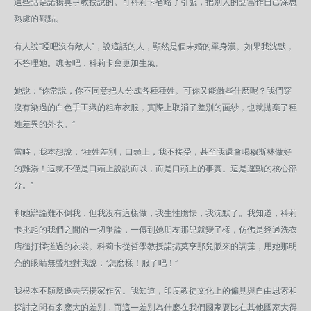
這些話是諾揚莫亨教授說的。可科莉卡省略了引號，把別人的話當作自己深思
熟慮的觀點。
有人說“啞吧沒有敵人”，說這話的人，顯然是個未婚的單身漢。如果我沈默，
不答理她。瞧著吧，科莉卡會更加生氣。
她說：“你常說，你不同意把人分成各種種姓。可你又能做些什麽呢？我們穿
沒有染過的白色手工織的粗布衣服，實際上取消了差別的面紗，也就拋棄了種
姓差異的外表。”
當時，我本想說：“種姓差別，口頭上，我不接受，甚至我還會喝穆斯林做好
的雞湯！這就不僅是口頭上說說而以，而是口頭上的事實。這是運動的核心部
分。”
和她辯論難不倒我，但我沒有這樣做，我生性膽怯，我沈默了。我知道，科莉
卡挑起的我們之間的一切爭論，一傳到她朋友那兒就變了樣，仿佛是經過洗衣
店槌打揉搓過的衣裳。科莉卡從哲學教授諾揚莫亨那兒販來的詞藻，用她那明
亮的眼睛無聲地對我說：“怎麽樣！服了吧！”
我根本不願應邀去諾揚家作客。我知道，印度教徒文化上的偏見與自由思索和
探討之間有多麽大的差別，而這一差別為什麽在我們國家要比在其他國家大得