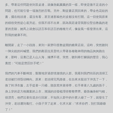
多。帶著這些問題坐到茶桌邊，就像熱氣騰騰的茶一樣，即便是微不足道的小
問題，也可能引發一場激烈的舌戰。另外，剛從書店買回來的，帶金色花紋的
書，擺在枕頭邊，還沒有看，甚至連那褐色封皮都沒有打開。這一切使我原來
的積怨突然從心底升起。但我不得不出來，因為我若違背我那位堅信教義的老
婆的意願，她馬上就會以語言和非語言的種種方式，像旋風一樣發泄出來。這
對我的健康不利。
離開家，走了一小段路，來到一家胖印度教徒開的糖果店前。這時，突然聽到
一陣尖銳的叫喊聲。我們的鄰居拉其普特人帶著各種敬神用的物品匆匆跑出
來，那時，這裏已是人山人海，擁擠不堪。突然，聽到拳打腳踢的聲音，我心
裏想：“可能是懲罰扒手吧！”
我們的汽車不斷鳴笛，艱難地穿過群情激憤的人群。我看到我們街區的清掃工
老頭被打得昏頭轉向。原來：老頭掃完馬路後，在自來水龍頭下沖洗了一下，
換了幹凈衣服，左手提著一只桶，胳肢窩夾著掃帚，右手牽著八九歲的孫子，
身上穿的是方格圖案的上衣，潮濕的頭發梳理得整整齊齊。爺孫倆身材勻稱，
很漂亮，他們沿著街道步行回家，不知與人群中的什麽人碰了一下，就發生了
沖突，老頭遭到毒打。小孫子哭了起來，乞求大家：“求求你們，別打我爺爺
了！”