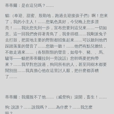
蒂蒂爾：是在這兒嗎？……
貓:（奉迎、甜蜜、殷勤地，跑過去迎接孩子們）啊！您來
了，我的小主人！……您氣色真好，今兒晚上您多漂
亮！……我比您先到一步，宣布您要到這兒來……一切如
意。這一回我們會得著青鳥了，我拿得穩……我剛派兔子
去打鼓，把當地主要的野獸都招集起來……可以聽到他們
踩踏落葉的聲音了……您聽一聽！……他們有點兒膽怯，
不敢走過來……（各類獸類的聲音，如母牛、豬、、馬、
驢等——貓把蒂蒂爾拉到一旁說話）您幹嗎要把狗帶
來？……我早對您說過，狗同所有的人，甚至同樹木都要
鬧別扭……我真擔心他在這里討人厭，把什麽都弄糟
了……
蒂蒂爾：我擺脫不了他……（威脅狗）滾開，畜生！……
狗: 說誰？……說我嗎？……為什麽？……我怎麽
啦？……