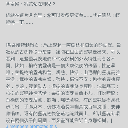
蒂蒂爾：我該站在哪兒？
貓站在這片月光里；您可以看得更清楚……就在這兒！輕
輕轉一下……
[蒂蒂爾轉動鑽石；馬上響起一陣樹枝和樹葉的顫動聲。最
壯觀的古樹幹從中裂開，讓包在里面的靈魂走出來。可以
看到，這些靈魂按她們所代表的樹的外表特性而各各不
同。比如，榆樹的靈魂是一個大腹便便的侏儒，性急暴
躁；菩提樹的靈魂和善、親熱、快活；山毛櫸的靈魂高雅
靈活；樺樹的靈魂白皙，矜持，惴惴不安；柳樹的靈魂瘦
弱，長髮，淒楚動人；樅樹的靈魂修長瘦削，沈默寡言；
柏樹的靈魂神情悲愴；栗樹的靈魂自命不凡，打扮時髦；
白楊樹的靈魂活波，飽滿，嘰嘰喳喳。有的靈魂從樹身徐
步而出，手腳麻木，仿佛經過長年幽禁或百年沈睡，要伸
伸懶腰。還有的靈魂輕快急速地蹦跳而出。所以靈魂都環
繞在兩個孩子的周圍，而又盡可能靠近自身那棵樹。]
3 members promoted this