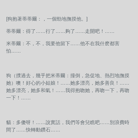
[狗抱著蒂蒂爾：，一個勁地撫摸他。]
蒂蒂爾：得了……行了……夠了……走開吧！……
米蒂爾：不，不，我要他留下……他不在我什麽都害
怕……
狗（撲過去，幾乎把米蒂爾：撞倒，急促地、熱烈地撫摸
她）噢！好心的小姑娘！……她多漂亮，她多善良！……
她多漂亮，她多和氣！……我得抱吻她，再吻一下，再吻
一下！……
貓：多傻呀！……說實話，我們等會兒瞧吧……別浪費時
間了……快轉動鑽石……