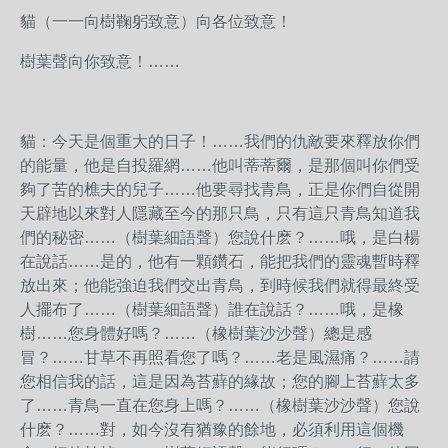
貓（一一向樹鞠躬致意）向各位致意！
樹葉聲向你致意！……
貓：今天是個重大的日子！……我們的仇敵要來釋放你們
的能量，他是自投羅網……他叫蒂蒂爾，是那個叫你們受
夠了苦的樵夫的兒子……他要尋找青鳥，正是你們自從開
天辟地以來對人隱藏至今的那只鳥，只有這只青鳥知道我
們的秘密……（樹葉細語聲）您說什麽？……哦，是白楊
在說話……是的，他有一顆鑽石，能把我們的靈魂暫時釋
放出來；他能強迫我們交出青鳥，到時候我們就得最終受
人擺布了……（樹葉細語聲）誰在說話？……哦，是橡
樹……您身體好嗎？……（橡樹葉沙沙聲）總是感
冒？……甘草不再照看您了嗎？……老是風濕痛？……請
您相信我的話，這是因為苔蘚的緣故；您的腳上苔蘚太多
了……青鳥一直在您身上嗎？……（橡樹葉沙沙聲）您說
什麽？……對，如今沒有猶豫的餘地，必須利用這個機