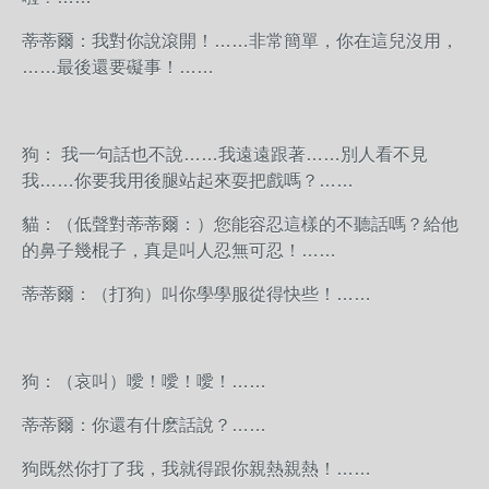
蒂蒂爾：我對你說滾開！……非常簡單，你在這兒沒用，
……最後還要礙事！……
狗： 我一句話也不說……我遠遠跟著……別人看不見
我……你要我用後腿站起來耍把戲嗎？……
貓：（低聲對蒂蒂爾：）您能容忍這樣的不聽話嗎？給他
的鼻子幾棍子，真是叫人忍無可忍！……
蒂蒂爾：（打狗）叫你學學服從得快些！……
狗：（哀叫）噯！噯！噯！……
蒂蒂爾：你還有什麽話說？……
狗既然你打了我，我就得跟你親熱親熱！……