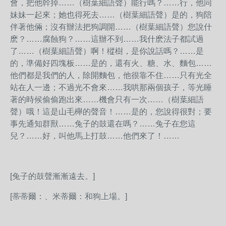
會，把他幹掉……（樹葉細語聲）能行嗎？……行，他同
妹妹一起來；她也得死去……（樹葉細語聲）是的，狗陪
伴著他倆；沒有辦法把狗調開……（樹葉細語聲）您說什
麽？……腐蝕狗？……這辦不到……我什麽法子都試過
了……（樹葉細語聲）啊！樅樹，是你說話嗎？……是
的，準備好四塊板……是的，還有火、糖、水、麵包……
他們都是我們的人，除開麵包，他很靠不住……只有光全
站在人一邊；不過光不會來……我哄那兩個孩子，等光睡
著的時候偷偷跑出來……機會只有一次……（樹葉細語
聲）哦！這是山毛櫸的聲音！……是的，您說得很對；要
事先通知群獸……兔子的鼓還在嗎？……兔子在您這
兒？……好，叫他馬上打鼓……他們來了！……
[兔子的鼓聲漸漸遠去。]
[蒂蒂爾：、米蒂爾：和狗上場。]