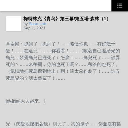
梅特林克《青鸟》第三幕/第五場·森林（1）
by
Suan Lab
Sep 1, 2021
蒂蒂爾：抓到了，抓到了！……隨便你抓……有好幾千
隻！……在這兒！……你看看！……（瞅著自己遞給光的
鳥兒，發覺鳥兒已經死了）怎麽！……鳥兒死了……誰弄
死的？……米蒂爾，你的也死了嗎？……蒂洛的也死了。
（氣惱地把死鳥擲到地上）啊！這太惡作劇了！……誰弄
死鳥兒的？我太倒霉了！……
[他抱頭大哭起來。]
光:（慈愛地摟抱著他）別哭了，我的孩子……你並沒有抓