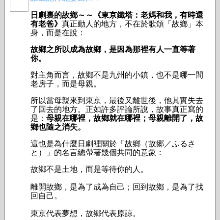
日劇裏的故鄉～～
《東京鐵塔：老媽和我，有時還
有老爸》
真正動人的地方，不在於歌頌「故鄉」本
身，而是在說：
故鄉之所以成為故鄉，是因為那裡有人一直等著
你。
對主角而言，故鄉不是九州的小鎮，也不是哪一間
老房子，而是母親。
所以當母親來到東京，最後又離世後，他其實失去
了回去的地方。正如許多評論所說，故事真正寫的
是：
母親在哪裡，故鄉就在哪裡；母親離開了，故
鄉也隨之消失。
這也是為什麼日劇裡關於「故鄉（故郷／ふるさ
と）」的名言總帶著幾個共同的意象：
故鄉不是土地，而是等待你的人。
離開故鄉，是為了成為自己；回到故鄉，是為了找
回自己。
東京代表夢想，故鄉代表原諒。