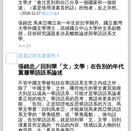
文學才「會注意到和自己分享一個國家和一個前
途」（還是借用漢素音的話）的他者，反之亦然。
（2018-12-27
獨立評論
）
張錦忠 馬來亞獨立前一年生於彭亨關丹。國立臺灣
大學外國文學博士，高雄國立中山大學外文系副教
授，目前研究議題多涉及離散論述與華語語系文
學。
Jun 24
誰還記得北婆羅州？
張錦忠／回到華「文」文學：在告別的年代
重履華語語系論述
不管中國文學被包括在華語語系文學之內或之外，
除了「中國文學」之外，哪些地方的華文書寫規模
大到足以成為一華語語系，可能才是華語語系論者
要正視的地方。華語語系的思考，應該有更多的可
能，「告別」正是辯證地反思華語語系的方法。馬
華文學要「回到馬來亞」才能展現馬來西亞華語語
系文學的「華夷樣態」或「華夷風貌」。換句話
說，告別華語語系，就是回到華「文」文學，回到
漢素音所定義的「作品的內容、情感以及人物的社
會背景」去「看見馬來西亞」。