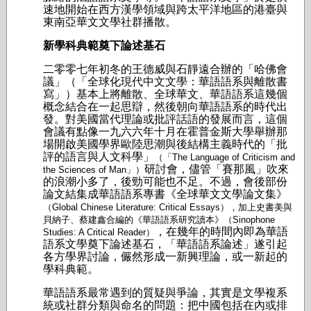
速地開始在西方漢學領域與跨太平洋地區的港臺與
東南亞華文文學社群播散。
新學科典範奠下論述基石
二零零七年初冬的王德威與石靜遠合辦的「哈佛會
議」（「全球化現代中文文學：華語語系與離散書
寫」）基本上將離散、全球華文、華語語系這幾個
概念結合在一起思辯，然後朝向華語語系的時代出
發。對美國當代理論或批評話語的發展而言，這個
會議有點像一九六六年十月在霍普金斯大學舉辦那
場開啟美國學界歐陸思潮與後結構主義時代的「批
評的語言與人文科學」
（「The Language of Criticism and
研討會，儘管「賽那風」吹來
the Sciences of Man」）
的浪潮小多了，後勁可能也不足。不過，會後部份
論文結集成華語語系專書《全球華文文學論文集》
（Global Chinese Literature: Critical Essays），加上史書美與
貝納子、蔡建鑫合編的《華語語系研究讀本》（Sinophone
，在幾年的時間內即為華語
Studies: A Critical Reader）
語系文學奠下論述基石，「華語語系論述」遂引起
各方學界討論，儼然形成一新興理論，或一新起的
學科典範。
華語語系最常遇到的質疑與爭論，其實是文學複系
統或社群分類與命名的問題：把中國包括在內或排