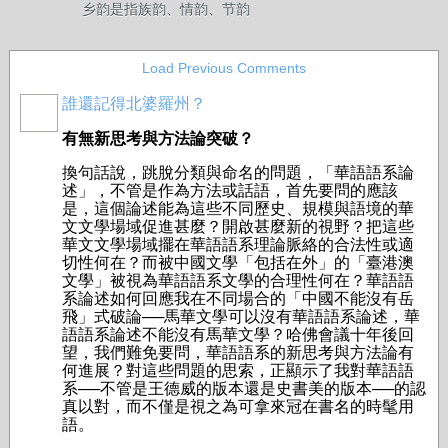
乡韵是指族韵、情韵、节韵
Load Previous Comments
誰還記得北婆羅州？
有無新思考與方法論突破？
換句話說，跳脫分類與命名的問題，「華語語系論
述」，不管是作為方法或話語，首先要問的應該
是，這個論述能為這些不同歷史、規模與語境的華
文文學場域促進甚麼？開啟甚麼新的視野？把這些
華文文學場域擺在華語語系理論脈絡的合法性或適
切性何在？而被中國文學「包括在外」的「臺港澳
文學」被視為華語語系文學的合理性何在？華語語
系論述如何回應我在不同場合的「中國不能沒有岳
飛」式破論──馬華文學可以沒有華語語系論述，華
語語系論述不能沒有馬華文學？哈佛會議十年後回
望，我們難免要問，華語語系的新思考與方法論有
何進展？對這些問題的思索，正顯示了我對華語語
系──不管是王德威的版本還是史書美的版本──的認
真以對，而不僅是視之為可拿來冠在書名的時髦用
語。