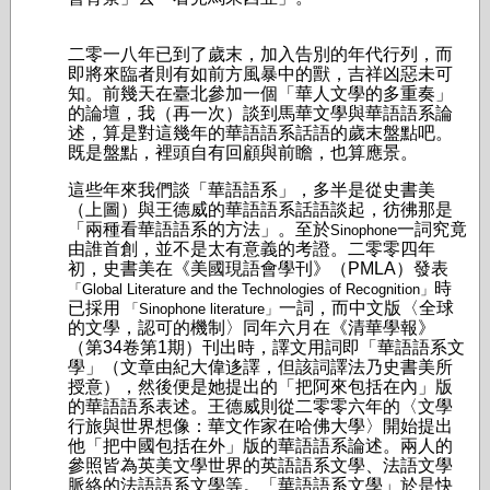
二零一八年已到了歲末，加入告別的年代行列，而
即將來臨者則有如前方風暴中的獸，吉祥凶惡未可
知。前幾天在臺北參加一個「華人文學的多重奏」
的論壇，我（再一次）談到馬華文學與華語語系論
述，算是對這幾年的華語語系話語的歲末盤點吧。
既是盤點，裡頭自有回顧與前瞻，也算應景。
這些年來我們談「華語語系」，多半是從史書美
（上圖）與王德威的華語語系話語談起，彷彿那是
「兩種看華語語系的方法」。至於
一詞究竟
Sinophone
由誰首創，並不是太有意義的考證。二零零四年
初，史書美在《美國現語會學刊》（PMLA）發表
時
「Global Literature and the Technologies of Recognition」
已採用
一詞，而中文版〈全球
「Sinophone literature」
的文學，認可的機制〉同年六月在《清華學報》
（第34卷第1期）刊出時，譯文用詞即「華語語系文
學」（文章由紀大偉迻譯，但該詞譯法乃史書美所
授意），然後便是她提出的「把阿來包括在內」版
的華語語系表述。王德威則從二零零六年的〈文學
行旅與世界想像：華文作家在哈佛大學〉開始提出
他「把中國包括在外」版的華語語系論述。兩人的
參照皆為英美文學世界的英語語系文學、法語文學
脈絡的法語語系文學等。「華語語系文學」於是快