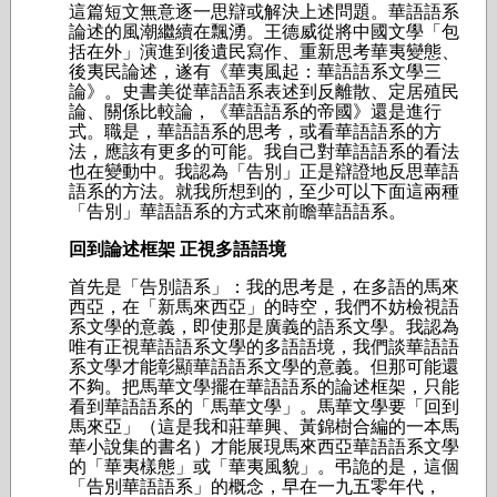
這篇短文無意逐一思辯或解決上述問題。華語語系
論述的風潮繼續在飄湧。王德威從將中國文學「包
括在外」演進到後遺民寫作、重新思考華夷變態、
後夷民論述，遂有《華夷風起：華語語系文學三
論》。史書美從華語語系表述到反離散、定居殖民
論、關係比較論，《華語語系的帝國》還是進行
式。職是，華語語系的思考，或看華語語系的方
法，應該有更多的可能。我自己對華語語系的看法
也在變動中。我認為「告別」正是辯證地反思華語
語系的方法。就我所想到的，至少可以下面這兩種
「告別」華語語系的方式來前瞻華語語系。
回到論述框架 正視多語語境
首先是「告別語系」：我的思考是，在多語的馬來
西亞，在「新馬來西亞」的時空，我們不妨檢視語
系文學的意義，即使那是廣義的語系文學。我認為
唯有正視華語語系文學的多語語境，我們談華語語
系文學才能彰顯華語語系文學的意義。但那可能還
不夠。把馬華文學擺在華語語系的論述框架，只能
看到華語語系的「馬華文學」。馬華文學要「回到
馬來亞」（這是我和莊華興、黃錦樹合編的一本馬
華小說集的書名）才能展現馬來西亞華語語系文學
的「華夷樣態」或「華夷風貌」。弔詭的是，這個
「告別華語語系」的概念，早在一九五零年代，