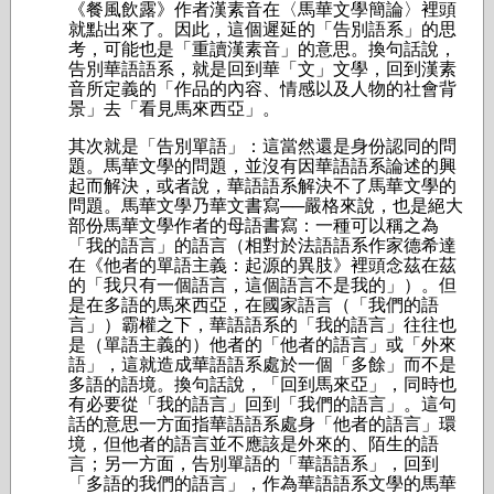
《餐風飲露》作者漢素音在〈馬華文學簡論〉裡頭
就點出來了。因此，這個遲延的「告別語系」的思
考，可能也是「重讀漢素音」的意思。換句話說，
告別華語語系，就是回到華「文」文學，回到漢素
音所定義的「作品的內容、情感以及人物的社會背
景」去「看見馬來西亞」。
其次就是「告別單語」：這當然還是身份認同的問
題。馬華文學的問題，並沒有因華語語系論述的興
起而解決，或者說，華語語系解決不了馬華文學的
問題。馬華文學乃華文書寫──嚴格來說，也是絕大
部份馬華文學作者的母語書寫：一種可以稱之為
「我的語言」的語言（相對於法語語系作家德希達
在《他者的單語主義：起源的異肢》裡頭念茲在茲
的「我只有一個語言，這個語言不是我的」）。但
是在多語的馬來西亞，在國家語言（「我們的語
言」）霸權之下，華語語系的「我的語言」往往也
是（單語主義的）他者的「他者的語言」或「外來
語」，這就造成華語語系處於一個「多餘」而不是
多語的語境。換句話說，「回到馬來亞」，同時也
有必要從「我的語言」回到「我們的語言」。這句
話的意思一方面指華語語系處身「他者的語言」環
境，但他者的語言並不應該是外來的、陌生的語
言；另一方面，告別單語的「華語語系」，回到
「多語的我們的語言」，作為華語語系文學的馬華