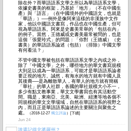
除在外？而華語語系文學之所以為華語語系文學，
依據史書美的框架，乃基於「地方」（不在中國生
產）與「語言」（在中國境外的中國語文，也就是
「華語」）──例外是像阿來這樣的非漢族中文作
家，他以中國語文書寫，作品也在中國生產，但可
視為華語語系。阿來是史書美常舉的「包括在內」
的例子。當然，王德威或史書美最常被問的，也是
這個「張愛玲式」的問題：「你對（王德威）（史
書美）的華語語系論述（包括）（排除）中國文學
有何看法？」
不管中國文學被包括在華語語系文學之內或之外，
除了「中國文學」之外，哪些地方的華文書寫規模
大到足以成為一華語語系，可能才是華語語系論者
要正視的地方。誠然，有海水的地方就有中國人及
其後裔──是為離散華人，有華人的地方就有簡稱
「華社」的華人社群，各國的華社規模大小不一，
多少有點文教事業，華文文學書寫也有其活動空
間。職是，東南亞、北美、歐洲、紐澳等地各個不
同規模的華文文學場域，自然在華語語系的視野之
內，而且正是華語語系論述的主要關注與聚焦之
處。
（2018-12-27
獨立評論
）[下續]
Jun 24
誰還記得北婆羅州？