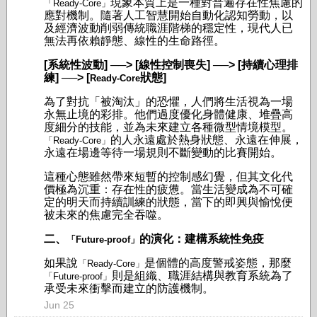
現象本質上是一種對普遍存在性焦慮的
「Ready-Core」
應對機制。隨著人工智慧開始自動化認知勞動，以
及經濟波動削弱傳統職涯階梯的穩定性，現代人已
無法再依賴靜態、線性的生命路徑。
[系統性波動] ──> [線性控制喪失] ──> [持續心理排
練] ──> [
狀態]
Ready-Core
為了對抗「被淘汰」的恐懼，人們將生活視為一場
永無止境的彩排。他們過度優化身體健康、堆疊高
度細分的技能，並為未來建立各種微型情境模型。
的人永遠處於熱身狀態、永遠在伸展，
「Ready-Core」
永遠在場邊等待一場規則不斷變動的比賽開始。
這種心態雖然帶來短暫的控制感幻覺，但其文化代
價極為沉重：存在性的疲憊。當生活變成為不可確
定的明天而持續訓練的狀態，當下的即興與愉悅便
被未來的焦慮完全吞噬。
二、
的演化：建構系統性免疫
「Future-proof」
如果說
是個體的高度警戒姿態，那麼
「Ready-Core」
則是組織、職涯結構與教育系統為了
「Future-proof」
承受未來衝擊而建立的防護機制。
Jun 25