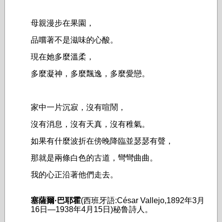
母親漫步在果園，
品嚐著不是滋味的心酸。
現在她多麼溫柔，
多麼凝神，多麼飄逸，多麼愛戀。
家中一片沉寂，沒有喧鬧，
沒有消息，沒有天真，沒有稚氣。
如果有什麼波折在傍晚降臨並瑟瑟有聲，
那就是兩條白色的古道，彎彎曲曲。
我的心正沿著他們走去。
塞薩爾·
巴耶霍
(西班牙語:César Vallejo,1892年3月
16日—1938年4月15日)秘鲁詩人。