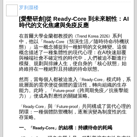
罗刹蜃楼
[愛墾研創]從 Ready-Core 到未來韌性：AI
時代的文化焦慮與免疫反應
在首爾大學金蘭都教授的
系列
《Trend Korea 2026》
中，他以「
（預演生活／隨時待命/待機狀
Ready-Core
態）」這一概念捕捉到一種鮮明的文化轉變。這個
概念描述了一種集體性的現代心理：在AI快速顛覆
與極端社會不確定性的時代中，人們被迫不斷進行
模擬、規劃與排練人生，使自身的「核心狀態」始
終維持在一種絕對且持續的待命狀態。
然而，當每個人都被迫進入
模式時，系
「Ready-Core」
統層面的需求便從個體的靈活性，轉向組織的生存
能力。此時，「
（跨周期免疫／抗衝擊能
Future-proof
力）」便成為對應性的關鍵策略。
與
共同構成了當代心理的
「Ready-Core」
「Future-proof」
閉環：一種個體防禦機制，逐漸演變為制度性的生
存策略。
一、
的結構：持續待命的耗竭
「Ready-Core」