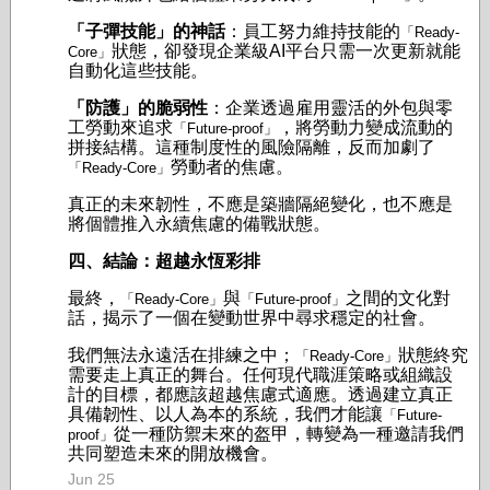
「子彈技能」的神話
：員工努力維持技能的
「Ready-
狀態，卻發現企業級AI平台只需一次更新就能
Core」
自動化這些技能。
「防護」的脆弱性
：企業透過雇用靈活的外包與零
工勞動來追求
，將勞動力變成流動的
「Future-proof」
拼接結構。這種制度性的風險隔離，反而加劇了
勞動者的焦慮。
「Ready-Core」
真正的未來韌性，不應是築牆隔絕變化，也不應是
將個體推入永續焦慮的備戰狀態。
四、結論：超越永恆彩排
最終，
與
之間的文化對
「Ready-Core」
「Future-proof」
話，揭示了一個在變動世界中尋求穩定的社會。
我們無法永遠活在排練之中；
狀態終究
「Ready-Core」
需要走上真正的舞台。任何現代職涯策略或組織設
計的目標，都應該超越焦慮式適應。透過建立真正
具備韌性、以人為本的系統，我們才能讓
「Future-
從一種防禦未來的盔甲，轉變為一種邀請我們
proof」
共同塑造未來的開放機會。
Jun 25