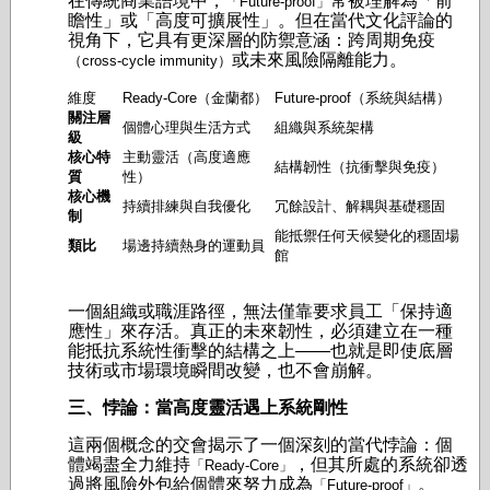
在傳統商業語境中，
常被理解為「前
「Future-proof」
瞻性」或「高度可擴展性」。但在當代文化評論的
視角下，它具有更深層的防禦意涵：跨周期免疫
或未來風險隔離能力。
（cross-cycle immunity）
維度
Ready-Core（金蘭都）
Future-proof（系統與結構）
關注層
個體心理與生活方式
組織與系統架構
級
核心特
主動靈活（高度適應
結構韌性（抗衝擊與免疫）
質
性）
核心機
持續排練與自我優化
冗餘設計、解耦與基礎穩固
制
能抵禦任何天候變化的穩固場
類比
場邊持續熱身的運動員
館
一個組織或職涯路徑，無法僅靠要求員工「保持適
應性」來存活。真正的未來韌性，必須建立在一種
能抵抗系統性衝擊的結構之上——也就是即使底層
技術或市場環境瞬間改變，也不會崩解。
三、悖論：當高度靈活遇上系統剛性
這兩個概念的交會揭示了一個深刻的當代悖論：個
體竭盡全力維持
，但其所處的系統卻透
「Ready-Core」
過將風險外包給個體來努力成為
。
「Future-proof」