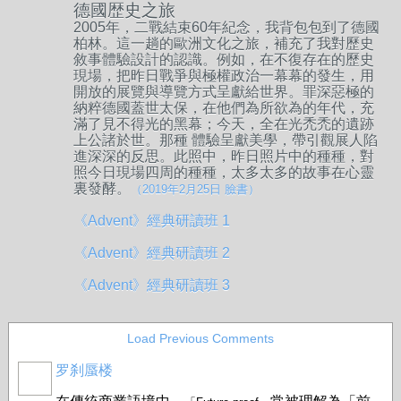
德國歴史之旅
2005年，二戰結束60年紀念，我背包包到了德國
柏林。這一趟的歐洲文化之旅，補充了我對歷史
敘事體驗設計的認識。例如，在不復存在的歷史
現場，把昨日戰爭與極權政治一幕幕的發生，用
開放的展覽與導覽方式呈獻給世界。罪深惡極的
納粹德國蓋世太保，在他們為所欲為的年代，充
滿了見不得光的黑幕；今天，全在光禿禿的遺跡
上公諸於世。那種 體驗呈獻美學，帶引觀展人陷
進深深的反思。此照中，昨日照片中的種種，對
照今日現場四周的種種，太多太多的故事在心靈
裏發酵。
（2019年2月25日 臉書）
《Advent》經典研讀班 1
《Advent》經典研讀班 2
《Advent》經典研讀班 3
Load Previous Comments
罗刹蜃楼