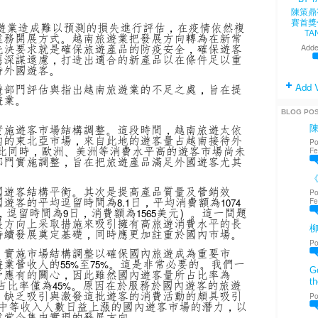
陳策鼎
賽首獎
遊業造成難以預測的損失進行評估，在疫情依然複
TA
業務開展方式。越南旅遊業把發展方向轉為在新常
先決要求就是確保旅遊產品的防疫安全，確保遊客
Adde
應深謀遠慮，打造出適合的新產品以在條件足以重
待外國遊客。
Add 
遊部門評估與指出越南旅遊業的不足之處，旨在提
遊業。
BLOG PO
實施遊客市場結構調整。這段時間，越南旅遊太依
內的東北亞市場，來自此地的遊客量占越南接待外
Po
此同時，歐洲、美洲等消費水平高的遊客市場尚未
Fe
部門實施調整，旨在把旅遊產品滿足外國遊客尤其
《
國遊客結構平衡。其次是提高產品質量及營銷效
Po
國遊客的平均逗留時間為
日，平均消費額為
Fe
8.1
1074
，逗留時間為
日，消費額為
美元）。這一問題
9
1565
展方向上采取措施來吸引擁有高旅遊消費水平的長
持續發展奠定基礎，同時應更加註重於國內市場。
Po
，實施市場結構調整以確保國內旅遊成為重要市
遊業營收人的
至
。這是非常必要的。我們一
55%
75%
Go
予應有的關心，因此雖然國內遊客量所占比率為
th
占比率僅為
。原因在於服務於國內遊客的旅遊
45%
，缺乏吸引與激發這批遊客的消費活動的頗具吸引
Po
中等收入人數日益上漲的國內遊客市場的潛力，以
業當今集中實現的發展方向。