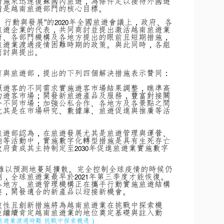
措施來迅速復蘇國內旅遊，為條件足以接待外國遊
備是越南旅遊部門的核心目標。
、行動與發展”的
年全國旅遊會議上，政府、各
2020
旅遊企業的代表，共同商討並提出激活越南旅遊業
府、各部門機構及各地方提出的眼前且短期措施，
旅遊業渡過疫情困難時期的政策。與此同時，各組
商討與提出。
育與旅遊部，提出的下列四個解決措施表示贊同：
照遊客的不同需求實施遊客市場結果調整，瞧準高
的遊客市場；開發新旅遊產品及服務，豐富對接關
合不同市場；加強公私合作、各地方及各景點之間
尤其是在市場研究、數據庫、旅遊促進與推廣等活
旅遊部認為，在旅遊發展尤其是旅遊管理與運營、
銷等活動中，實施數字化轉型措施是具有生死存亡
政府責成其主持制定至
年促進旅遊業實施數字
2030
難以預測地蔓延擴散。完全控制全球疫情的時候仍
測，全球旅遊業最早於
年第三季度才能恢復。
2021
各地方、旅遊管理機構正在攜手行動實施旅遊結構
整，開發適合的新產品以迎接新機會。
破性且創新措施將為越南旅遊業在挑戰中探索機
並繼續肯定越南旅遊業的地位奠定基礎與註入動
：越南旅遊業渡過時艱 挑戰中探索機遇 ）