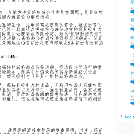
愛
Po
內，各地方注重於旅遊合作與對接問題，對此交換
高國內遊客量的重要措施。
的互聯互通，注重提高旅遊產品質量，確保遊客的
Po
方已經一起商談以明確符合每個地方的頗具吸引力
相同產品做競爭或導致沖突。題為“實現對接促進可
西北地區八省旅遊合作對接共謀發展活動是一個典
陳
三角洲地區
個省份及東南部地區
各省份有效實施
13
5
Po
1 at 11:45pm
Po
出獨特的新旅遊產品等活動。從這段時間進行的兩
經驗顯示，應集中加強景點尤其是新景點促進活
出，頗具吸引力且別具一格的新旅遊產品。
Po
鮮、獨特且吸引力的產品，因為現在遊客只能在國
擇並對其要求更為苛刻。推出新產品時，各家旅遊
Cr
、取消、更改旅遊路線的優惠待遇，旨在讓遊客感
Po
下的權利。這也是越南旅遊企業在新常態下的創新
9:
Add a
、一邊促進經濟社會發展的雙重目標。其中，眼前