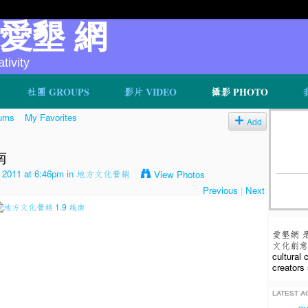
v 愛墾 網
ivity
社團 GROUPS
影片 VIDEO
攝影 PHOTO
ums
My Favorites
Add
南
 2011 at 6:46pm in
地方文化營銷
View Photos
Previous
|
Next
愛墾網 
文化創意人
cultural
creators 
LATEST AC