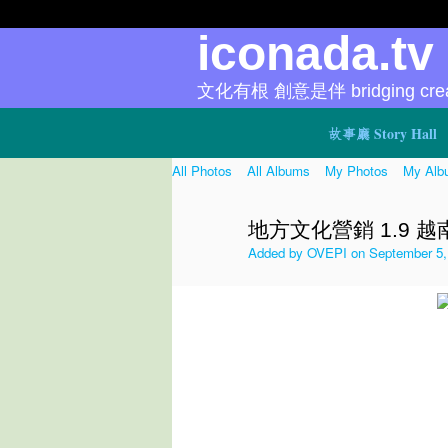
iconada.t
文化有根 創意是伴 bridging creat
故事廳 Story Hall
All Photos
All Albums
My Photos
My Alb
地方文化營銷 1.9 越
Added by
OVEPI
on September 5,