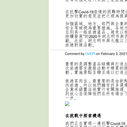
在抗擊
疫情的困難時間
Covid-19
更加切實的意見並把之視為提
加強區域、地方、部門與企業
安全等被視為重要措施。各地
且別具一格旅遊產品，避免以
持續發展”的
年胡志明市與
2020
範。此前，胡志明市與九龍江
旅遊對接活動。
Comment by
OVEPI
on February 3, 202
重要的是調整產品結構與打造
次旅遊需求激發活動中積累的
動，實施景點互聯互通以打造
就遊客而言，最重要的是由新
內旅遊，所以他們擁有許多選
企業承諾靈活地實行有關推遲
到放心並保障他們在所有場合
一步。
在挑戰中探索機遇
我們正在實現一邊抗擊
Covid-19