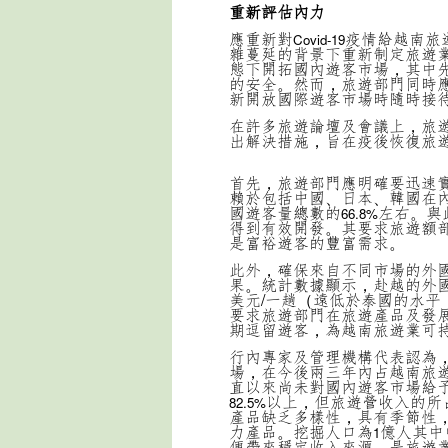
重新評估內力
應重新對
疫情給越南旅
Covid-19
雜蔓延的背景下重新制定旅遊
態下開拓國內遊客市場，其中
的安全。然而，旅遊部門同時
新開放國際遊客市場時隨時接
在許多旅遊論壇及會議上，旅
出解決措施，旨在疫後恢復旅
首先，旅遊部門應明確要迅速
賴於包括中國、日本、韓國在
國遊客量總數的
左右。與
66.8%
得到有效開發。其要求旅遊額
是富裕遊客的豐富需求。
此外，確保來自不同市場的外
果。統計數據顯示，赴越的外
美元/一趟（遠低於泰國的水平
要求旅遊部門在旅遊產品及發
期逗留遊客，為越南旅遊業可
行內專家及管理機構代表認為
場，在今後兩三年內占越南旅
直以來尚未對國內遊客市場給
以上，但旅遊營收入的所
82.5%
產品缺乏多樣性，具有季節性
力產品。挖掘人口為
億人其中
1
便帶來穩定收入來源，是旅遊