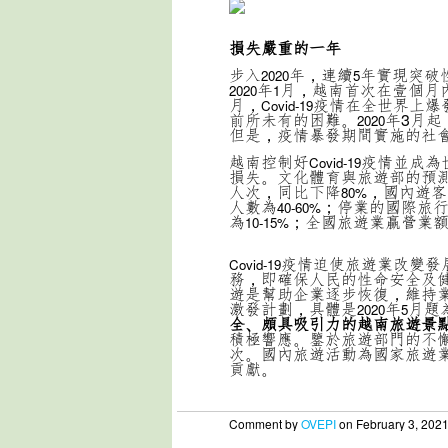
損失嚴重的一年
步入
年，連續
年實現突破
2020
5
年
月，越南首次在壹個月
2020
1
月，
疫情在全世界上爆
Covid-19
前所未有的困難。
年3月起
2020
但是，疫情暴發期間實施的社
越南控制好
疫情並成為
Covid-19
損失。文化體育與旅遊部的預
人次，同比下降
，國內遊客
80%
人數為
；停業的國際旅
40-60%
為
；全國旅遊業贏營業
10-15%
疫情迫使旅遊業改變發
Covid-19
務，即確保人民的性命安全及
遊是幫助企業逐步恢復，維持
激發計劃，具體是
年
月題
2020
5
全、頗具吸引力的越南旅遊景點
積極響應。鑒於旅遊部門的不
次。國內旅遊活動為國家旅遊
貢獻。
Comment by
OVEPI
on February 3, 202