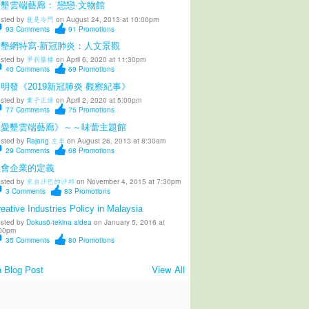
墾雲端藝廊： 戀戀·文物館
sted by
就是冷門
on August 24, 2013 at 10:00pm
93
Comments
91
Promotions
愛墾網特寫·新冠肺炎：人文景觀
sted by
罗刹蜃楼
on April 6, 2020 at 11:30pm
40
Comments
69
Promotions
明發《2019新冠肺炎 觀察紀事》
sted by
葉子正绿
on April 2, 2020 at 5:00pm
77
Comments
75
Promotions
《愛墾雲端藝廊》～～味蕾主題館
sted by
Rajang 左岸
on August 26, 2013 at 8:30am
29
Comments
68
Promotions
社會企業的定義
sted by
來自沙巴的沙邦
on November 4, 2015 at 7:30pm
3
Comments
83
Promotions
eative Industries Policy in Malaysia
sted by
Dokusō-tekina aidea
on January 5, 2016 at
00pm
35
Comments
80
Promotions
 Blog Post
View All