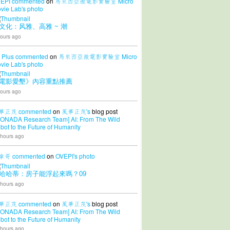
EPI
commented
on
馬來西亞微電影實驗室 Micro
vie Lab's
photo
文化：风雅、高雅 ~ 潮
ours ago
 Plus
commented
on
馬來西亞微電影實驗室 Micro
vie Lab's
photo
電影愛墾》內容重點推薦
ours ago
華正茂
commented
on
風華正茂's
blog post
CONADA Research Team] AI: From The Wild
bot to the Future of Humanity
 hours ago
拿哥
commented
on
OVEPI's
photo
哈哈蒂：房子能浮起來嗎？09
 hours ago
華正茂
commented
on
風華正茂's
blog post
CONADA Research Team] AI: From The Wild
bot to the Future of Humanity
 hours ago