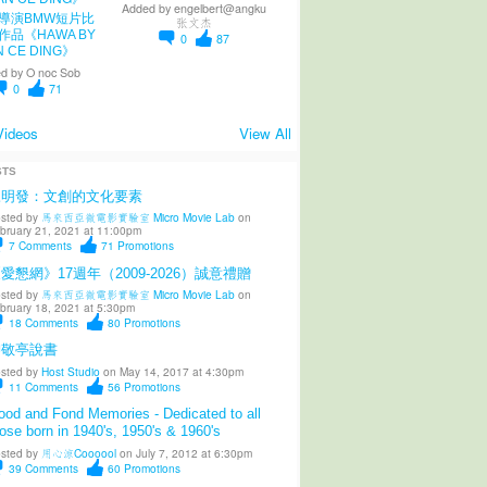
Added by
engelbert@angku
導演BMW短片比
张文杰
作品《HAWA BY
0
87
N CE DING》
d by
O noc Sob
0
71
Videos
View All
STS
陳明發：文創的文化要素
sted by
馬來西亞微電影實驗室 Micro Movie Lab
on
bruary 21, 2021 at 11:00pm
7
Comments
71
Promotions
愛懇網》17週年（2009-2026）誠意禮贈
sted by
馬來西亞微電影實驗室 Micro Movie Lab
on
bruary 18, 2021 at 5:30pm
18
Comments
80
Promotions
柳敬亭說書
sted by
Host Studio
on May 14, 2017 at 4:30pm
11
Comments
56
Promotions
od and Fond Memories - Dedicated to all
ose born in 1940's, 1950's & 1960's
sted by
用心涼Coooool
on July 7, 2012 at 6:30pm
39
Comments
60
Promotions