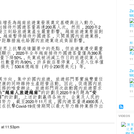
Ze
Mo
性增長為越南旅遊業發展奠定基礎與注入動力。
韵
內接待外國遊客量高達
萬人次。然而，
年
200
2020
2
發立刻給旅遊業產生嚴重影響。越南旅遊業要面對
11
，越南暫停接待外國遊客，只開展國內旅遊業務。
會距離措施也給國內旅遊業造成負面影響。
鮮
世界上抗擊疫情圖景中的亮點，但旅遊業遭受嚴重
測顯示，
年全年越南接待外國遊客量僅為
萬
2020
390
札
量下降
，失業或被消減工作日的旅遊從業人員
50%
11
行社數量約為
；許多飯店要停業，又是入住率僅
90%
額損失了
億越盾（約合
億美元）等。
530萬
230
Ze
Mo
展方向，集中於國內旅遊。旅遊部門要實施雙重任
健康的同時維持生產經營活動。因此，促進國內旅
韵
業務的唯壹辦法。旅遊部門兩次啟動國內旅遊需求
11
為
“越南人旅遊越南”
的計劃及
年
月題為
“安
2020
9
”
的計劃。上述計劃贏得各地方、企業及人民的
懈努力，截至
年
月底，國內遊客量達
萬人
2020
11
4900
業在抗擊
疫情期間以最大努力維持業務作出
Covid-19
VIDEOS
1 at 11:53pm