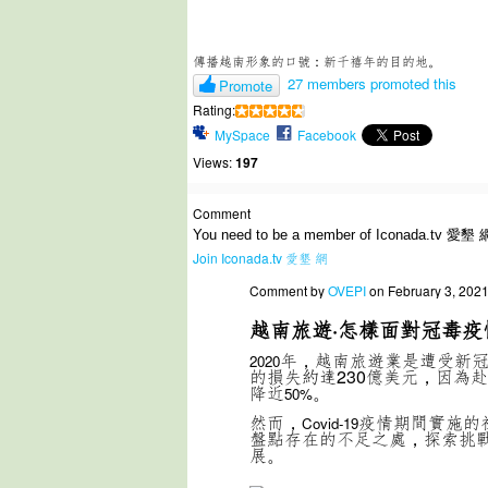
傳播越南形象的口號：新千禧年的目的地。
27 members promoted this
Promote
Rating:
MySpace
Facebook
Views:
197
Comment
You need to be a member of Iconada.tv 愛墾 
Join Iconada.tv 愛墾 網
Comment by
OVEPI
on February 3, 202
越南旅遊·怎樣面對冠毒疫
年，越南旅遊業是遭受新
2020
的損失約達230億美元，因為
降近
。
50%
然而，
疫情期間實施的
Covid-19
盤點存在的不足之處，探索挑
展。