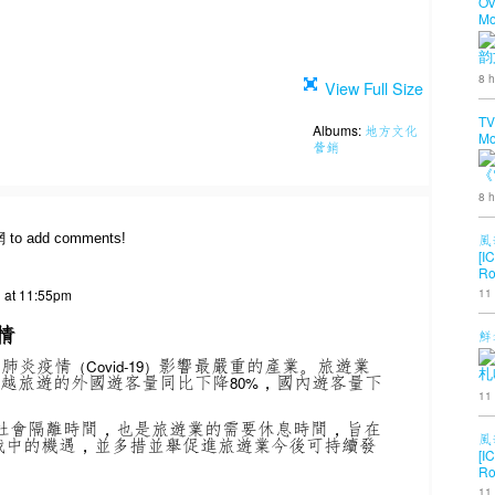
OV
Mo
韵
8 h
View Full Size
TV
Albums:
地方文化
Mo
營銷
《
8 h
網 to add comments!
風
[I
Ro
11
1 at 11:55pm
情
鮮
冠肺炎疫情
影響最嚴重的產業。旅遊業
（Covid-19）
札
赴越旅遊的外國遊客量同比下降
，國內遊客量下
80%
11
社會隔離時間，也是旅遊業的需要休息時間，旨在
風
戰中的機遇，並多措並舉促進旅遊業今後可持續發
[I
Ro
11