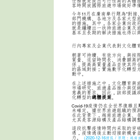
任務就是提出可行性高的具體
客時開放國際旅遊市場做好準
今年
月在廣南舉行題為“對接
11
部門機構、各地方及各家大型
的措施。其中，各家企業向政
就是繼續出一扶持旅遊企業及
基本且長期的解決措施也得以
行內專家及企業代表對文化體
朝著可持續、有效方向，與按
質量、逗留時間長、消費額高
係，提高高質量產品並使其符
的區域對接；實施數字化轉型
動中。
在上述措施之中，文化體育與
市場研究、旅遊產品推介與促
意義的要求。因此，該部提議
化轉型的
總體提案
。
疫情仍在全世界復雜且
Covid-19
未確定。據世界旅遊組織的預
在此背景下，越南旅遊企業、
尤其是客源結構及產品結構調
這段抗擊疫情時間內采取的突
遇，疫情過後主動迎接新機會
力。
（2020-12-16搜狐 / 原題