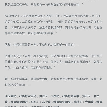
我就是這個樣子啦，不會因為一句兩句愛的警句而改變自我。”
“在這世界上，有四樣東西是別人改變不了的：官老爺的官腔和官樣，整了容
還是那個樣；二是藏在自己心中的夢想，下雨打雷還是那個夢想；三是奧斯卡
獎，影帝影后有人決定了，說誰拿獎就誰拿獎；四即是哥的行為思想，哥愛在
那裏忙就那裏忙，愛在那裏躺就那裏躺。”
偶爾，也得詩情畫意一些，不妨對她大聲朗誦一首情詩－－
這地球要是少了花朵，春天多寂寞；馬來西亞的天空如果不鬧煙霾，你不帶口
罩我怎麼知道你可愛？如果少了我，你將失去一個吃飯給你買單的人；如果少
了你，小白兔會問：“我該和誰賽跑呢？”
愛，要講幸福美滿，哥覺得太抽象；對方的生死安危卻不能不留意。因此，必
須把話說在前頭－－
幼兒園時，我喜歡翁美玲，自殺了；小學時，我喜歡黃家駒，摔死了；初中
時，我喜歡鄧麗君，也死了；高中時，我喜歡張國榮，跳樓了；大學時，我喜