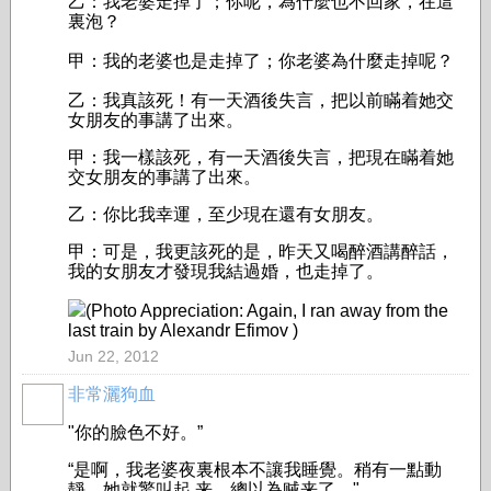
乙：我老婆走掉了；你呢，為什麼也不回家，在這
裏泡？
甲：我的老婆也是走掉了；你老婆為什麼走掉呢？
乙：我真該死！有一天酒後失言，把以前瞞着她交
女朋友的事講了出來。
甲：我一樣該死，有一天酒後失言，把現在瞞着她
交女朋友的事講了出來。
乙：你比我幸運，至少現在還有女朋友。
甲：可是，我更該死的是，昨天又喝醉酒講醉話，
我的女朋友才發現我結過婚，也走掉了。
(Photo Appreciation: Again, I ran away from the
last train by Alexandr Efimov )
Jun 22, 2012
非常灑狗血
"你的臉色不好。”
“是啊，我老婆夜裏根本不讓我睡覺。稍有一點動
靜，她就驚叫起 来，總以為贼来了。"