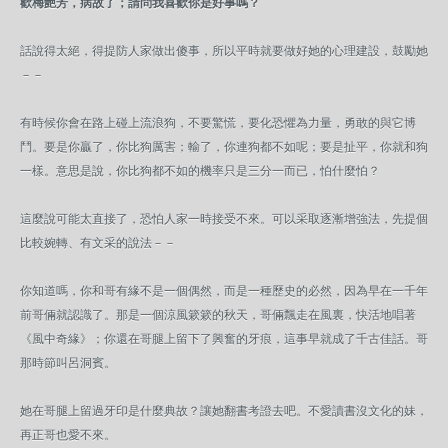
歡梅艷芳，病故了；請問我喜歡你是好事嗎？
話說得太絕，得提防人家做出傻事，所以平時就要做好她的心理建設，鼓勵她
－－
有時候你會在路上碰上流浪狗，不要驚慌，要化恐懼為力量，勇敢的與它博
鬥。要是你贏了，你比狗厲害；輸了，你連狗都不如呢；要是扯平，你就和狗
一樣。意思是說，你比狗都不如的機率只是三分一而已，怕什麼怕？
這麼說可能太直接了，恐怕人家一時接受不來。可以采取逐漸增強法，先提個
比較婉轉、有文采的說法－－
你知道嗎，你和哥有緣不是一個偶然，而是一種歷史的必然，因為早在一千年
前哥倆就認識了。那是一個涼風簌簌的秋天，哥倆飄走在風裏，快活地唱著
《風中奇緣》；你還在哥腿上留下了興奮的牙痕，這事早就成了千古佳話。哥
那時節叫呂洞賓。
她在哥腿上留過牙印是什麼典故？讓她翻書考證去吧。不愛讀書沒文化的妹，
再正哥也愛不來。