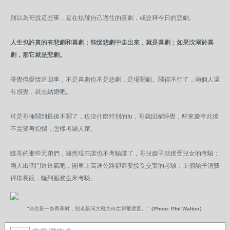
別以為哥說這些事，是在炫耀自己過往的喜劇，或詮釋今日的悲劇。
人生也許真的有悲劇和喜劇：能從悲劇中走出來，就是喜劇；如果沈溺於喜
劇，那它就是悲劇。
哥覺得愛情這回事，不是喜劇也不是悲劇，是場鬧劇。鬧得不行了，兩個人還
有感覺，就去結婚吧。
可是哥倆鬧到最後不鬧了，也沒什麼特別的fu，哥就回家睡覺，醒來慶幸此後
不需要再煩惱，怎樣考驗人家。
瞧哥的那些兄弟們，雖然現在誰也不考驗誰了，哥兒嫂子就接受兒女的考驗；
兩人出個門透透氣吧，開車上高速公路卻還要接受交警的考驗；上個館子消費
得排長龍，輪到服務生來考驗。
“当你是一条香蕉时，别老是问大橙为何生得那麽圆。”
（Photo: Phil Walton）