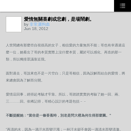
愛情無關喜劇或悲劇，是場鬧劇。
by
非常灑狗血
Jun 18, 2012
人世間總有那麼些自視很高的女子，相信愛的力量無所不能；哥也有幸遇過這
麼一位，她看出了哥的本質實際上沒什麼本質，屬於可以感化、再造的那一
類，所以獨排眾議靠近我。
面對過去，哥說來也不是一片空白；只是哥相信，因為誤解而結合的愛情，將
來總會因為了解而分開。
愛情這回事，經得起考驗才牢靠。所以，哥踏踏實實的考驗了她一回、兩、
三………回。依稀記得，哥精心設計的考題包括－－
不斷提醒她：“當你是一條香蕉時，別老是問大橙為何生得那麼圓。”
“再清的水，因為一滴汙水而變汙濁；一杯汙水卻不會因一滴清水而變清澈。