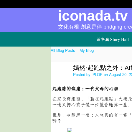
iconada.t
文化有根 創意是伴 bridging creat
故事廳 Story Hall
All Blog Posts
My Blog
嫣然·起跑點之外：A
Posted by
iPLOP
on August 20, 2
起跑線的焦慮：一代父母的心病
在家長群組裡，「贏在起跑點」大概
一邊又擔心孩子慢一步就會輸掉一生
但是，冷靜想一想：人生真的有一條「
嗎？