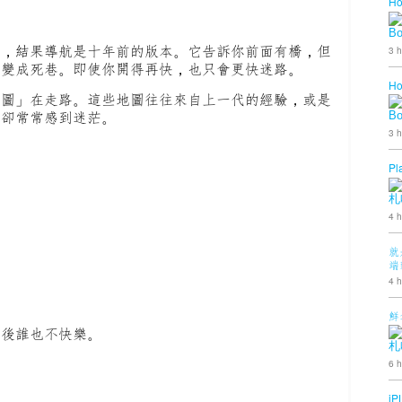
Ho
B
市，結果導航是十年前的版本。它告訴你前面有橋，但
3 h
經變成死巷。即使你開得再快，也只會更快迷路。
Ho
地圖」在走路。這些地圖往往來自上一代的經驗，或是
但卻常常感到迷茫。
B
3 h
Pl
札
4 h
就
端
4 h
鮮
最後誰也不快樂。
札
6 h
iP