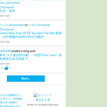
vie Lab's
photo
文化：我求
ours ago
子正绿
commented
on
私貨珍藏's
photo
inese New Year @ KK by Liew Foo Wui 劉富
：沙巴華團2026丙午馬年大團拜
ours ago
GENIUM
posted a blog post
來光·大人童話的日劇：《初戀 First Love》的
彩學與日本共同體 下
ours ago
0
7
More...
鬼王大士爷
Added by
engelbert@angku
導演BMW短片比