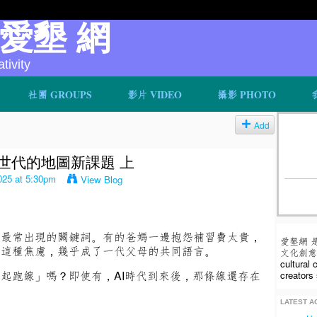
v 愛墾 網
ivity
社團 GROUPS
影片 VIDEO
攝影 PHOTO
Add
I世代的地圖新課題 上
025 at 5:30pm
View Blog
是最常出現的關鍵詞。有的爸媽一邊抱怨補習費太貴，
愛墾網 
。這種焦慮，幾乎成了一代父母的共同語言。
文化創意人
cultural
起跑線」嗎？即使有，AI時代到來後，那條線還存在
creators 
LATEST AC