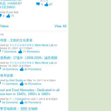
张文杰
作品《HAWA BY
0
87
N CE DING》
d by
O noc Sob
0
71
Videos
View All
STS
陳明發：文創的文化要素
sted by
馬來西亞微電影實驗室 Micro Movie Lab
on
bruary 21, 2021 at 11:00pm
7
Comments
71
Promotions
愛懇網》17週年（2009-2026）誠意禮贈
sted by
馬來西亞微電影實驗室 Micro Movie Lab
on
bruary 18, 2021 at 5:30pm
18
Comments
80
Promotions
柳敬亭說書
sted by
Host Studio
on May 14, 2017 at 4:30pm
11
Comments
56
Promotions
od and Fond Memories - Dedicated to all
ose born in 1940's, 1950's & 1960's
sted by
用心涼Coooool
on July 7, 2012 at 6:30pm
39
Comments
60
Promotions
墾雲端藝廊： 戀戀·文物館