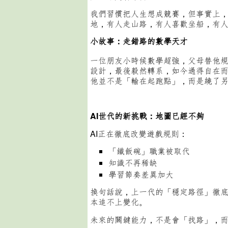
我們習慣把人生想成競賽，但事實上
地，有人走山路，有人喜歡坐船，有
小故事：走錯路的數學天才
一位朋友小時候數學超強，父母替他
設計，最後毅然轉系，如今過得自在
他並不是「輸在起跑點」，而是繞了
AI世代的新挑戰：地圖已經不夠
AI正在徹底改變遊戲規則：
「鐵飯碗」職業被取代
知識不再稀缺
學習節奏差異加大
換句話說，上一代的「穩定路徑」徹底
本追不上變化。
未來的關鍵能力，不是會「找路」，