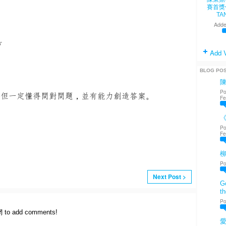
賽首獎
TA
Adde
方
Add 
BLOG PO
Po
，但一定懂得問對問題，並有能力創造答案。
Fe
《
Po
Fe
Po
Next Post >
Go
th
Po
網 to add comments!
愛