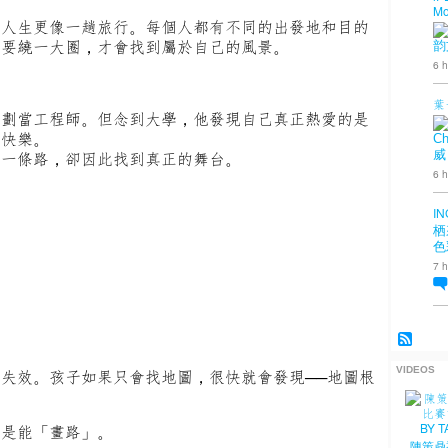
Mo
，人生更像一趟旅行。每個人都有不同的出發地和目的
人要繞一大圈，才會找到屬於自己的風景。
韵
6 h
葉
規劃當工程師。但念到大學，他發現自己真正熱愛的是
而快樂。
Ch
威
另一條路，卻因此找到真正的舞台。
6 h
IN
栖
色
7 h
VIDEOS
失效。孩子如果只會找地圖，很快就會發現──地圖根
而是能「畫路」。
陳策鼎