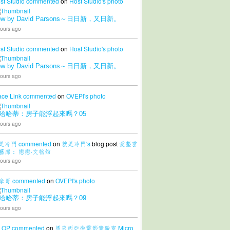
st Studio
commented
on
Host Studio's
photo
ow by David Parsons～日日新，又日新。
ours ago
st Studio
commented
on
Host Studio's
photo
ow by David Parsons～日日新，又日新。
ours ago
ace Link
commented
on
OVEPI's
photo
哈哈蒂：房子能浮起來嗎？05
ours ago
是冷門
commented
on
就是冷門's
blog post
愛墾雲
藝廊： 戀戀·文物館
ours ago
拿哥
commented
on
OVEPI's
photo
哈哈蒂：房子能浮起來嗎？09
ours ago
LOP
commented
on
馬來西亞微電影實驗室 Micro