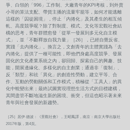
爭、白領的「996」工作制、大廠青年的KPI考核，到外賣
小哥的算法支配、帶貨主播的流量牢籠等，如何才能逃離
這樣的「囚徒困境」，停止「内捲化」及其產生的相互傾
軋、高度競爭呢？除了對制度、模式、文化等宏觀社會結
構的思考，青年群體愈發「從單一發展到多元化自主模
式」，並「不斷釋放自我力量」［26］，已經自覺反省、
實踐「去内捲化」。換言之，文創青年的主體實踐為「去
内捲化」提供了一種可能性，即他們身處高度競爭、發展
固化的文化產業系統之內，卻回歸、探索自己的興趣、技
能，開展邊緣化、多樣化的自主創業；通過非「復制」、
反「類型」和祛「異化」的創造性勞動，建立平等、合
作、互動的勞動關係和工作模式，積極從「工具人」的異
化中蛻變出來；最終試圖實現理想生活方式的目標建構，
其間盡管不斷地滋生新的困境、衝突，但這也昭示著未來
青年與社會發展的新趨勢。
［25］居伊·德波：《景觀社會》，王昭鳳譯，南京：南京大學出版社
2017年版，第4頁。