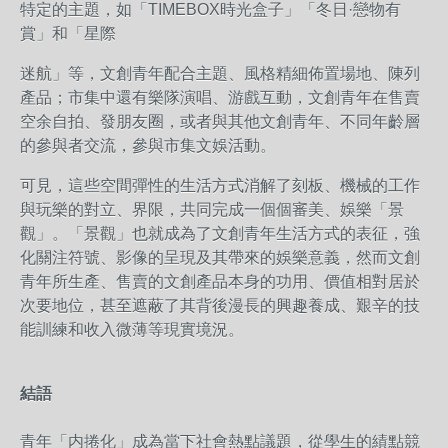
特定的主題，如「TIMEBOX時光盒子」「冬日·戀物有
賞」和「星際
迷航」等，文創青年配合主題、風格精細佈置場地、陳列
產品；市集中還有樂隊演唱、游戲互動，文創青年在售賣
空余自拍、發朋友圈，或者與其他文創青年、不同年齡層
的參與者交流，參與市集文娛活動。
可見，這些空間彈性的生活方式消解了刻板、機械的工作
與玩樂的對立、界限，共同完成一個個審美、娛樂「景
觀」。「景觀」也就成為了文創青年生活方式的表征，強
化關注符號、影像的呈現及其帶來的娛樂意義，然而文創
青年所生產、售賣的文創產品本身的功用、價值相對居於
次要地位，甚至遮蔽了其背後漫長的興趣養成、艱辛的技
能訓練和收入微薄等現實境況。
結語
青年「内捲化」成為當下社會熱點議題，從學生的績點競