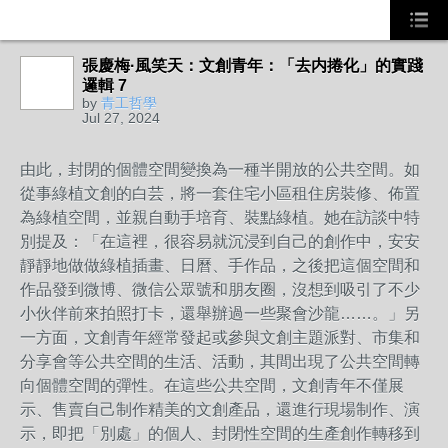
張慶梅·風笑天：文創青年：「去内捲化」的實踐
邏輯 7
by
青工哲學
Jul 27, 2024
由此，封閉的個體空間變換為一種半開放的公共空間。如
從事綠植文創的白芸，將一套住宅小區租住房裝修、佈置
為綠植空間，並親自動手培育、裝點綠植。她在訪談中特
別提及：「在這裡，很容易就沉浸到自己的創作中，安安
靜靜地做做綠植插畫、日曆、手作品，之後把這個空間和
作品發到微博、微信公眾號和朋友圈，沒想到吸引了不少
小伙伴前來拍照打卡，還舉辦過一些聚會沙龍……。」另
一方面，文創青年經常發起或參與文創主題派對、市集和
分享會等公共空間的生活、活動，其間出現了公共空間轉
向個體空間的彈性。在這些公共空間，文創青年不僅展
示、售賣自己制作精美的文創產品，還進行現場制作、演
示，即把「別處」的個人、封閉性空間的生產創作轉移到