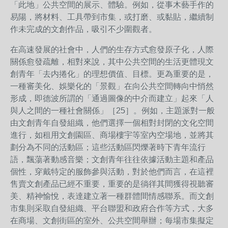
「此地」公共空間的展示、體驗。例如，從事木藝手作的
易陽，將材料、工具帶到市集，或打磨、或黏貼，繼續制
作未完成的文創作品，吸引不少圍觀者。
在高速發展的社會中，人們的生存方式愈發原子化，人際
關係愈發疏離，相對來說，其中公共空間的生活更體現文
創青年「去内捲化」的理想價值、目標。更為重要的是，
一種審美化、娛樂化的「景觀」在向公共空間轉向中悄然
形成，即德波所謂的「通過圖像的中介而建立」起來「人
與人之間的一種社會關係」［25］。例如，主題派對一般
由文創青年自發組織，他們選擇一個相對封閉的文化空間
進行，如租用文創園區、商場樓宇等室內空場地，並將其
劃分為不同的活動區；這些活動區閃爍著時下青年流行
語，飄蕩著動感音樂；文創青年往往依據活動主題和產品
個性，穿戴特定的服飾參與活動，對於他們而言，在這裡
售賣文創產品已經不重要，重要的是徜徉其間獲得視聽審
美、精神愉悅，表達建立著一種群體間情感聯系。而文創
市集則采取自發組織、平台聯盟和政府合作等方式，大多
在商場、文創街區的室外、公共空間舉辦；每場市集擬定