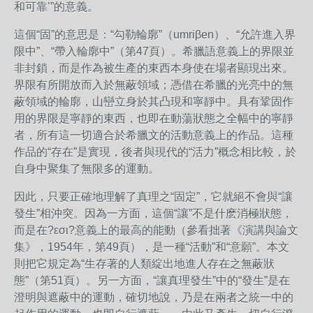
和可靠’”的意義。
這個“固”的意思是：“勾勒輪廓”（umriβen）、“允許進入界
限中”、“帶入輪廓中”（第47頁）。希臘語意義上的界限並
非封鎖，而是作為被生產的東西本身使在場者顯現出來。
界限有所開放而入於無蔽領域；憑借在希臘的光亮中的無
蔽領域的輪廓，山巒立身於其凸現和寧靜中。具有鞏固作
用的界限是寧靜的東西，也即在動蕩狀態之全幅中的寧靜
者，所有這一切適合於希臘文的活動意義上的作品。這種
作品的“存在”是實現，後者與現代的“活力”概念相比較，於
自身中聚集了無限多的運動。
因此，只要正確地理解了真理之“固定”，它就絕不會與“讓
發生”相沖突。因為一方面，這個“讓”不是什麽消極狀態，
而是在?εσι?意義上的最高的能動（參看拙著《演講與論文
集》，1954年，第49頁），是一種“活動”和“意願”。本文
則把它規定為“生存著的人類綻出地進人存在之無蔽狀
態”（第51頁）。另一方面，“讓真理發生”中的“發生”是在
澄明與遮蔽中的運動，確切地說，乃是在兩者之統一中的