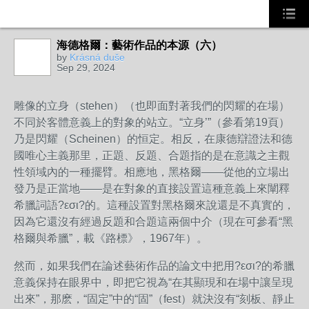
海德格爾：藝術作品的本源（六）
by
Krásná duše
Sep 29, 2024
雕像的立身（stehen）（也即面對著我們的閃耀的在場）
不同於客體意義上的對象的站立。“立身’”（參看第19頁）
乃是閃耀（Scheinen）的恒定。相反，在康德辯證法和德
國唯心主義那里，正題、反題、合題指的是在意識之主觀
性領域內的一種擺臂。相應地，黑格爾——從他的立場出
發乃是正當地——是在對象的直接設置這種意義上來闡釋
希臘詞語?εσι?的。這種設置對黑格爾來說還是不真實的，
因為它還沒有經過反題和合題這兩個中介（現在可參看“黑
格爾與希臘”，載《路標》，1967年）。
然而，如果我們在論述藝術作品的論文中把用?εσι?的希臘
意義保持在眼界中，即把它視為“在其顯現和在場中讓呈現
出來”，那麽，“固定”中的“固”（fest）就決沒有“刻板、靜止