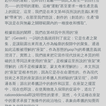
起作用的運動，也即自行遮蔽——由此又產生一切自行澄
亮——的澄明的運動。這種“運動”甚至要求一種生產意義
上的固定。這里，我們是在本文第46頁所說的意義L來理
解“帶來”的，在那里我們曾說，創作的（創造的）生產“毋
寧說是在與無蔽之關聯範圍內的一種接收和獲取”。
根據前面的闡釋，我們在第48頁中所用的“座
架”（Gestell）一詞的含義就得到了規定：它是生產之聚
集，是讓顯露出來而進入作為輪廓的裂隙中的聚集。通過
如此這般被理解的“座架”，作為形態的μορ?η的希臘意義就
澄清了。實際上，我們後來把它當作現代技術之本質的明
確的主導同語來使用的“座架”，是根據這里所說的“座架”來
理解的（而不是根據書架、蒙太奇來理解的）。本文所說
的“座架”是根本性的，因為它是存在命運性的。作為現代
技術之本質的座架源出於希臘人所經驗的“讓呈現”，亦即
邏各斯；源出於希臘語中的創作和設置。在座架之擺置
中，現在也即說，在使萬物進入保障的促逼中，道出了
ratioreddenda即說明理性的要求、當然，今天這種在座架
中的要求承接了無條件的統治地位，表象由希臘的知覺而