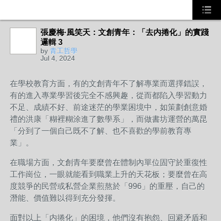
張慶梅·風笑天：文創青年：「去内捲化」的實踐
邏輯 3
by
青工哲學
Jul 4, 2024
在學校教育方面，有的文創青年不了解專業而選擇錯誤，
有的進入專業學習後完全不感興趣，從而都陷入學習動力
不足、成績不好、前途迷茫的學業困境中，如策劃創意婚
禮的洪康「糊裡糊涂進了數學系」，而做書坊運營的萬昆
「分到了一個自己既不了解、也不喜歡的學前教育專
業」。
在職場方面，文創青年要麼曾在體制內單位固守於重復性
工作崗位，一眼就能看到職業上升的天花板；要麼曾在高
度競爭的民營或私營企業煎熬於「996」的重壓，自己的
潛能、價值難以得到充分發揮。
面對以上「内捲化」的困境，他們沒有抱怨、回避矛盾和