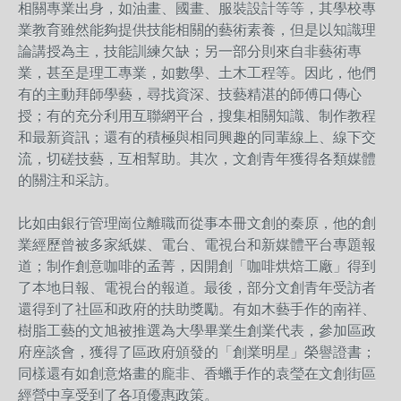
相關專業出身，如油畫、國畫、服裝設計等等，其學校專
業教育雖然能夠提供技能相關的藝術素養，但是以知識理
論講授為主，技能訓練欠缺；另一部分則來自非藝術專
業，甚至是理工專業，如數學、土木工程等。因此，他們
有的主動拜師學藝，尋找資深、技藝精湛的師傅口傳心
授；有的充分利用互聯網平台，搜集相關知識、制作教程
和最新資訊；還有的積極與相同興趣的同輩線上、線下交
流，切磋技藝，互相幫助。其次，文創青年獲得各類媒體
的關注和采訪。
比如由銀行管理崗位離職而從事本冊文創的秦原，他的創
業經歷曾被多家紙媒、電台、電視台和新媒體平台專題報
道；制作創意咖啡的孟菁，因開創「咖啡烘焙工廠」得到
了本地日報、電視台的報道。最後，部分文創青年受訪者
還得到了社區和政府的扶助獎勵。有如木藝手作的南祥、
樹脂工藝的文旭被推選為大學畢業生創業代表，參加區政
府座談會，獲得了區政府頒發的「創業明星」榮譽證書；
同樣還有如創意烙畫的龐非、香蠟手作的袁瑩在文創街區
經營中享受到了各項優惠政策。