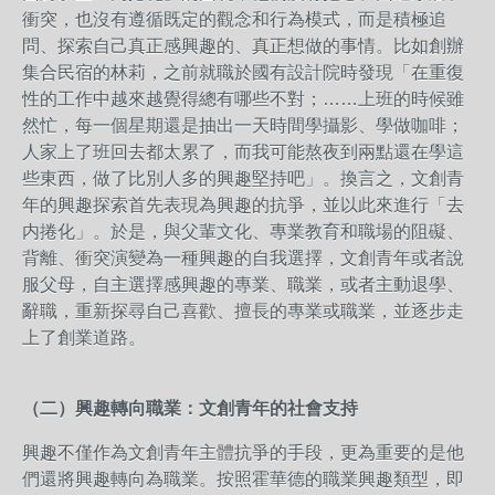
衝突，也沒有遵循既定的觀念和行為模式，而是積極追
問、探索自己真正感興趣的、真正想做的事情。比如創辦
集合民宿的林莉，之前就職於國有設計院時發現「在重復
性的工作中越來越覺得總有哪些不對；……上班的時候雖
然忙，每一個星期還是抽出一天時間學攝影、學做咖啡；
人家上了班回去都太累了，而我可能熬夜到兩點還在學這
些東西，做了比別人多的興趣堅持吧」。換言之，文創青
年的興趣探索首先表現為興趣的抗爭，並以此來進行「去
内捲化」。於是，與父輩文化、專業教育和職場的阻礙、
背離、衝突演變為一種興趣的自我選擇，文創青年或者說
服父母，自主選擇感興趣的專業、職業，或者主動退學、
辭職，重新探尋自己喜歡、擅長的專業或職業，並逐步走
上了創業道路。
（二）興趣轉向職業：文創青年的社會支持
興趣不僅作為文創青年主體抗爭的手段，更為重要的是他
們還將興趣轉向為職業。按照霍華德的職業興趣類型，即