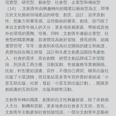
現實型、研究型、藝術型、社會型、企業型和傳統型
［14］，文創青年由興趣轉向的職業以藝術型為主，即專
注於文化藝術領域產品的研發、創意、設計，追求原創
性、想象力和審美感。這些藝術的審美、創造、技巧除了
來自文創青年個人的天分，更多地依賴家庭、學校或其他
外在環境的熏陶、培養。同時，文創青年兼顧企業型、社
會型的職業興趣，前者體現為敢於冒險、擅長經商、組織
運營管理，等等；後者則表現為社交關係的建立和維護，
具體包括在獨立研發、設計和生產文創產品階段考慮他
人、社會的需求，而在創辦、經營文創品牌或工作室階
段，則涉及工商注冊、活動策劃、售後服務等業務關係。
比如，軒彤愛好讀書、寫作，不僅自己撰寫、聯系出版社
出版了小眾讀物，而且集結眾多青年寫作愛好者組成「小
眾互助出版」社群，發起「小眾互助出版計劃」，開展原
創紙書的互助寫作、出版和銷售活動。
文創青年轉向職業、創業的自主性興趣探索，除了依賴個
人天分、動機和意願，更多地來自社會多方支持。首先，
文創青年主動參加社會技能培訓。一部分文創青年是藝術