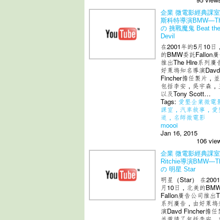
企業 微電影經典課室
斯科特導演BMW—The
の 挑戰魔鬼 Beat th
Devil
在2001年的5月10
的BMW委託Fallon
推出The Hire系列
好萊塢知名導演Davd
Fincher擔任製片，
包括李安，吳宇森，
以及Tony Scott…
Tags:
愛墾企業微電
課室，汽車敘事，愛
道，名師微電影
moooi
Jan 16, 2015
106 vie
企業 微電影經典課室·
Ritchie導演BMW—Th
の 明星 Star
明星（Star） 在200
月10日，北美的BM
Fallon廣告公司推出Th
系列廣告，由好萊塢
演Davd Fincher擔
並邀請了包括李安，