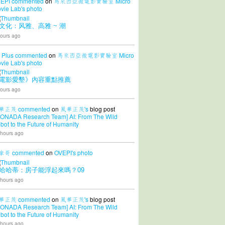
EPI
commented
on
馬來西亞微電影實驗室 Micro
vie Lab's
photo
文化：风雅、高雅 ~ 潮
ours ago
 Plus
commented
on
馬來西亞微電影實驗室 Micro
vie Lab's
photo
電影愛墾》內容重點推薦
ours ago
華正茂
commented
on
風華正茂's
blog post
CONADA Research Team] AI: From The Wild
bot to the Future of Humanity
 hours ago
拿哥
commented
on
OVEPI's
photo
哈哈蒂：房子能浮起來嗎？09
 hours ago
華正茂
commented
on
風華正茂's
blog post
CONADA Research Team] AI: From The Wild
bot to the Future of Humanity
 hours ago