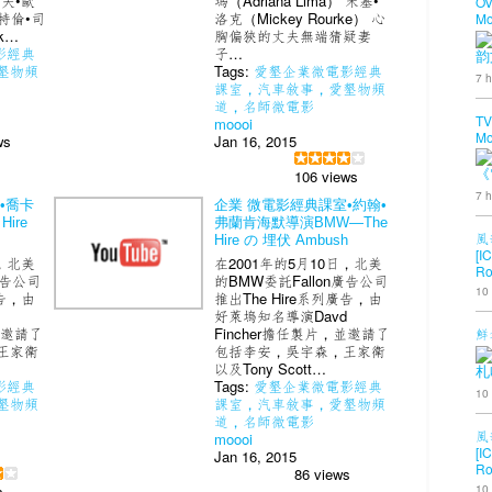
裏夫•歐
瑪（Adrlana Lima） 米基•
OV
斯特倫•司
洛克（Mickey Rourke） 心
Mo
k…
胸偏狹的丈夫無端猜疑妻
影經典
子…
韵
墾物頻
Tags:
愛墾企業微電影經典
7 h
課室，汽車敘事，愛墾物頻
道，名師微電影
TV
moooi
Mo
ws
Jan 16, 2015
106 views
《
7 h
•喬卡
企業 微電影經典課室•約翰•
ire
弗蘭肯海默導演BMW—The
風
Hire の 埋伏 Ambush
[I
日，北美
在2001年的5月10日，北美
Ro
廣告公司
的BMW委託Fallon廣告公司
10
廣告，由
推出The Hire系列廣告，由
好萊塢知名導演Davd
並邀請了
Fincher擔任製片，並邀請了
鮮
王家衛
包括李安，吳宇森，王家衛
以及Tony Scott…
札
影經典
Tags:
愛墾企業微電影經典
10
墾物頻
課室，汽車敘事，愛墾物頻
道，名師微電影
風
moooi
[I
Jan 16, 2015
Ro
86 views
10
s