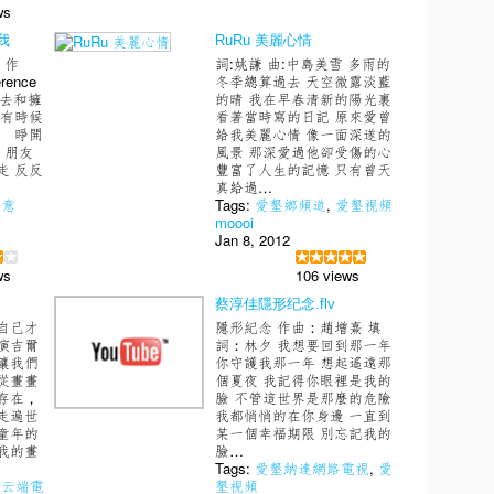
ws
我
RuRu 美麗心情
 作
詞:姚謙 曲:中島美雪 多雨的
ence
冬季總算過去 天空微露淡藍
失去和擁
的晴 我在早春清新的陽光裏
生有時候
看著當時寫的日記 原來愛曾
候 睜開
給我美麗心情 像一面深遂的
 朋友
風景 那深愛過他卻受傷的心
走 反反
豐富了人生的記憶 只有曾天
真給過…
創意
Tags:
愛墾鄉頻道
,
愛墾視頻
moooi
Jan 8, 2012
ws
106 views
蔡淳佳隱形纪念.flv
自己才
隱形紀念 作曲：趙增熹 填
演吉爾
詞：林夕 我想要回到那一年
讓我們
你守護我那一年 想起遙遠那
從畫畫
個夏夜 我記得你眼裡是我的
存在，
臉 不管這世界是那麼的危險
走遍世
我都悄悄的在你身邊 一直到
童年的
某一個幸福期限 別忘記我的
我的畫
臉…
Tags:
愛墾納達網路電視
,
愛
墾云端電
墾視頻