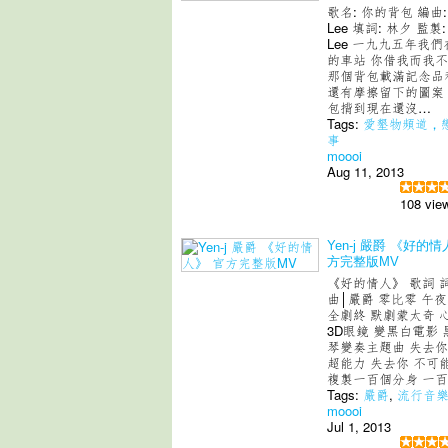
歌名: 你的背包 編曲: 
Lee 填詞: 林夕 監製: 
Lee 一九九五年我
的車站 你借我而我
那個背包載滿記念品
還有摩擦留下的圖案
包揹到現在還沒…
Tags:
愛墾物頻道，
事
moooi
Aug 11, 2013
108 vie
Yen-j 嚴爵 《好的情
方完整版MV
《好的情人》 歌詞 
曲│嚴爵 零比零 午
全劇終 默劇蒙太奇 
3D眼鏡 變黑白電影 
琴變奏主題曲 失去你
超能力 失去你 不可
複製一百個分身 一
Tags:
嚴爵
,
流行音
moooi
Jul 1, 2013