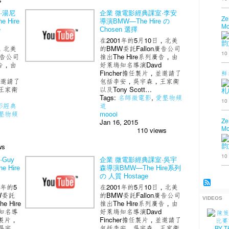
·湯尼
企業 微電影經典課室·李安
Ze
 Hire
導演BMW—The Hire の
Mo
e
Chosen 選擇
在2001年的5月10日，北美
韵
日，北美
的BMW委託Fallon廣告公司
10
廣告公司
推出The Hire系列廣告，由
廣告，由
好萊塢知名導演Davd
Fincher擔任製片，並邀請了
鮮
並邀請了
包括李安，吳宇森，王家衛
王家衛
以及Tony Scott…
札
Tags:
名師微電影
,
愛墾物頻
10
影經典
道
墾物頻
moooi
Ze
Jan 16, 2015
Mo
110 views
ws
韵
10
Guy
企業 微電影經典課室·吳宇
e Hire
森導演BMW—The Hire系列
の 人質 Hostage
1年的5
在2001年的5月10日，北美
W委託
的BMW委託Fallon廣告公司
VIDEOS
e Hire
推出The Hire系列廣告，由
知名導
好萊塢知名導演Davd
任製片，
Fincher擔任製片，並邀請了
吳宇
包括李安，吳宇森，王家衛