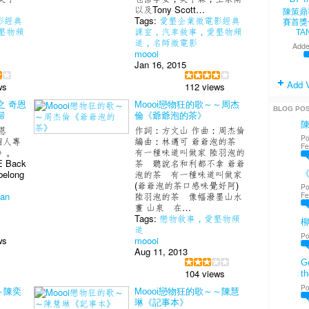
以及Tony Scott…
陳策鼎
影經典
Tags:
愛墾企業微電影經典
賽首獎
墾物頻
課室，汽車敘事，愛墾物頻
TA
道，名師微電影
Adde
moooi
Jan 16, 2015
Add 
ws
112 views
 之 奇恩
Moooi戀物狂的歌～～周杰
BLOG PO
歸
倫《爺爺泡的茶》
恩
作詞：方文山 作曲：周杰倫
Po
張個人專
編曲：林邁可 爺爺泡的茶
Fe
》。
有一種味道叫做家 陸羽泡的
E Back
茶 聽說名和利都不拿 爺爺
 belong
泡的茶 有一種味道叫做家
《
(爺爺泡的茶口感味覺好阿)
Po
Fe
ian
陸羽泡的茶 像幅潑墨山水
畫 山泉 在…
Tags:
戀物敘事，愛墾物頻
道
Po
ws
moooi
Aug 11, 2013
Go
104 views
th
Po
～陳奕
Moooi戀物狂的歌～～陳慧
琳《記事本》