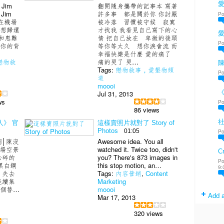
愛
Jim
翻開隨身攜帶的記事本 寫著
Jim
許多事 都是關於你 你討厭
Po
們在機場
被冷落 習慣被守候 寂寞
不想歸還
才找我 我看見自己寫下的心
和患難
情 把自己放在 卑微的後頭
Po
 你的背
等你等太久 想你淚會流 而
幸福快樂是什麼 愛的痛了
戀物敘
痛的哭了 哭…
陳
Tags:
戀物敘事，愛墾物頻
Po
道
moooi
Jul 31, 2013
ws
Po
86 views
人》 官
這樣賣照片就對了 Story of
Photos
01:05
Po
詞│陳沒
Awesome idea. You all
夜場空景
watched it. Twice too, didn't
Cr
心碎的
you? There's 873 images in
Po
黑白鋼
this stop motion, an…
9:
 失去
Tags:
內容營銷
,
Content
能續集
Marketing
百個替…
moooi
Add a
樂
Mar 17, 2013
320 views