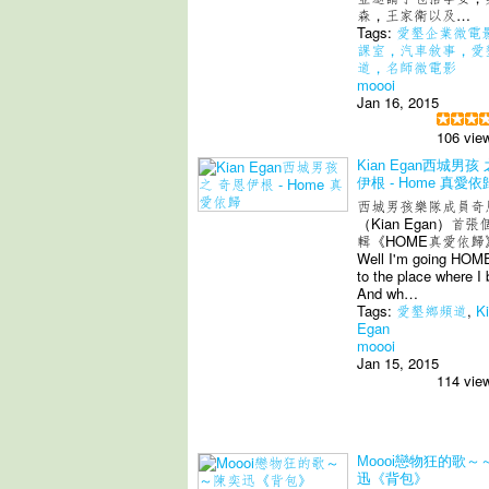
森，王家衛以及…
Tags:
愛墾企業微電
課室，汽車敘事，愛
道，名師微電影
moooi
Jan 16, 2015
106 vie
Kian Egan西城男孩
伊根 - Home 真愛依
西城男孩樂隊成員奇
（Kian Egan）首
輯《HOME真愛依歸
Well I'm going HOM
to the place where I
And wh…
Tags:
愛墾鄉頻道
,
K
Egan
moooi
Jan 15, 2015
114 vie
Moooi戀物狂的歌～
迅《背包》