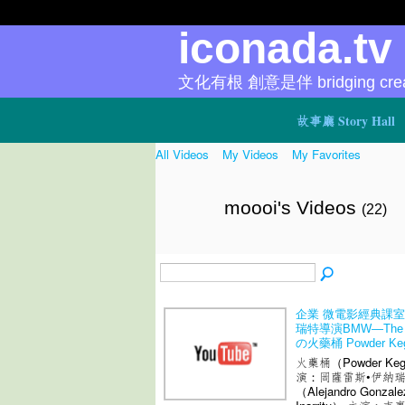
iconada.t
文化有根 創意是伴 bridging creat
故事廳 Story Hall
All Videos
My Videos
My Favorites
moooi's Videos
(22)
企業 微電影經典課室
瑞特導演BMW—The H
の火藥桶 Powder Ke
火藥桶（Powder Ke
演：岡薩雷斯•伊納
（Alejandro Gonzale