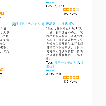
moooi
Sep 27, 2011
100 views
ws
陳潔儀：天冷就回來
梁文福
“我的心靈故鄉在那里？”我
中，風箏
不懂；我只懂得那鄉土一定
在我面
和我的親人有關，是我偶爾
放風箏握
回頭時，看見爺爺奶奶，或
的秋
年輕時的父母親站在那里對
雨裡面，
我微笑揮手的地方。你問我
， 那是
為何做人那麼的自信，因為
…
我知道就算我摔倒了，摔得
亂…
Tags:
愛墾納達網路電視
,
愛
墾視頻
moooi
ws
Jul 27, 2011
136 views