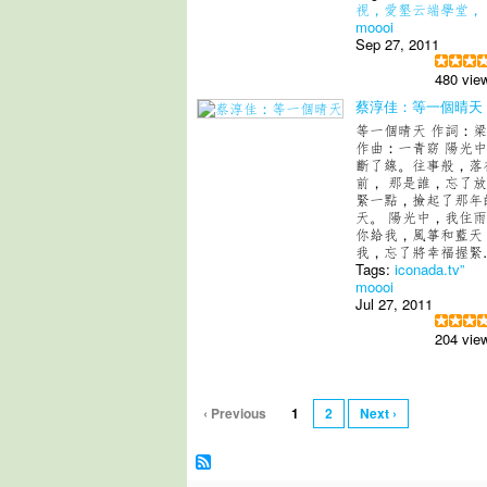
視，愛墾云端學堂，
moooi
Sep 27, 2011
480 vie
蔡淳佳：等一個晴天
等一個晴天 作詞：
作曲：一青窈 陽光
斷了線。往事般，落
前， 那是誰，忘了
緊一點，撿起了那年
天。 陽光中，我住
你給我，風箏和藍天
我，忘了將幸福握緊
Tags:
iconada.tv”
moooi
Jul 27, 2011
204 vie
‹ Previous
1
2
Next ›