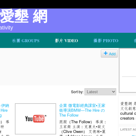
v 愛墾 網
ivity
社團 GROUPS
影片 VIDEO
攝影 PHOTO
Add
Sort by:
愛墾網 
·伊納
企業 微電影經典課室•王家
文化創意人
ire
衛導演BMW—The Hire の
cultural
g
The Follow
creators 
g） 導
跟蹤（The Follow） 導演：
瑞特
王家衛 主演：克裏夫•歐文
LATEST AC
z
（Clive Owen） 艾德琳•麗