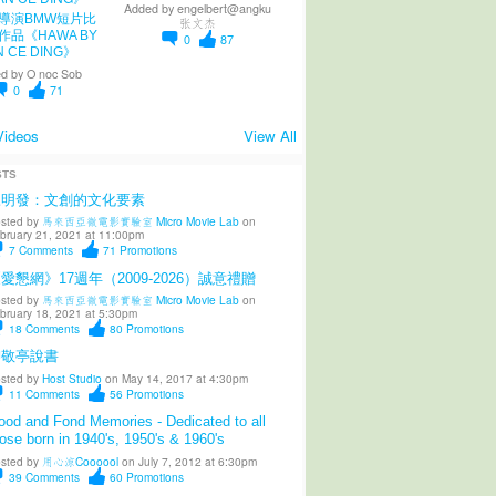
Added by
engelbert@angku
導演BMW短片比
张文杰
作品《HAWA BY
0
87
N CE DING》
d by
O noc Sob
0
71
Videos
View All
STS
陳明發：文創的文化要素
sted by
馬來西亞微電影實驗室 Micro Movie Lab
on
bruary 21, 2021 at 11:00pm
7
Comments
71
Promotions
愛懇網》17週年（2009-2026）誠意禮贈
sted by
馬來西亞微電影實驗室 Micro Movie Lab
on
bruary 18, 2021 at 5:30pm
18
Comments
80
Promotions
柳敬亭說書
sted by
Host Studio
on May 14, 2017 at 4:30pm
11
Comments
56
Promotions
od and Fond Memories - Dedicated to all
ose born in 1940's, 1950's & 1960's
sted by
用心涼Coooool
on July 7, 2012 at 6:30pm
39
Comments
60
Promotions