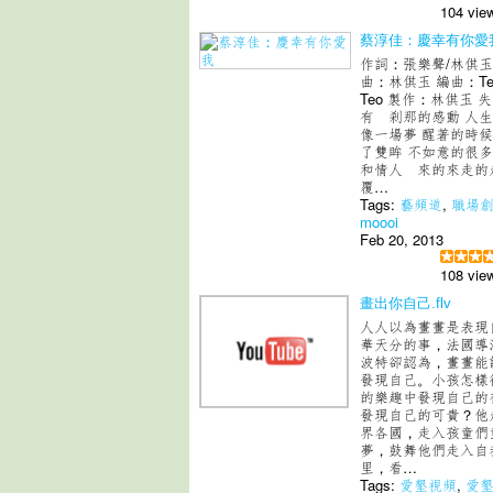
104 vie
蔡淳佳：慶幸有你愛
作詞：張樂聲/林倛玉
曲：林倛玉 編曲：Ter
Teo 製作：林倛玉 
有 剎那的感動 人
像一場夢 醒著的時
了雙眸 不如意的很多
和情人 來的來走的
覆…
Tags:
藝頻道
,
職場
moooi
Feb 20, 2013
108 vie
畫出你自己.flv
人人以為畫畫是表現
華天分的事，法國導
波特卻認為，畫畫能
發現自己。小孩怎樣
的樂趣中發現自己的
發現自己的可貴？他
界各國，走入孩童們
夢，鼓舞他們走入自
里，看…
Tags:
愛墾視頻
,
愛