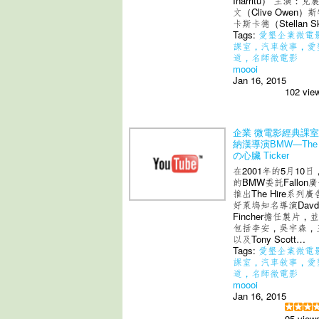
Inarritu） 主演：克
文（Clive Owen）
卡斯卡德（Stellan S
Tags:
愛墾企業微電
課室，汽車敘事，愛
道，名師微電影
moooi
Jan 16, 2015
102 vie
企業 微電影經典課室
納漢導演BMW—The H
の心臟 Ticker
在2001年的5月10
的BMW委託Fallon
推出The Hire系列
好萊塢知名導演Davd
Fincher擔任製片，
包括李安，吳宇森，
以及Tony Scott…
Tags:
愛墾企業微電
課室，汽車敘事，愛
道，名師微電影
moooi
Jan 16, 2015
95 view