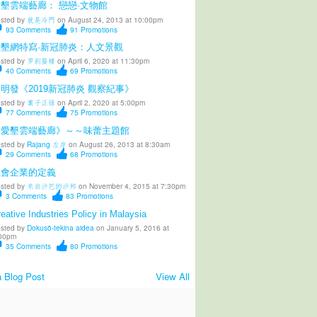
墾雲端藝廊： 戀戀·文物館
sted by
就是冷門
on August 24, 2013 at 10:00pm
93
Comments
91
Promotions
愛墾網特寫·新冠肺炎：人文景觀
sted by
罗刹蜃楼
on April 6, 2020 at 11:30pm
40
Comments
69
Promotions
明發《2019新冠肺炎 觀察紀事》
sted by
葉子正绿
on April 2, 2020 at 5:00pm
77
Comments
75
Promotions
《愛墾雲端藝廊》～～味蕾主題館
sted by
Rajang 左岸
on August 26, 2013 at 8:30am
29
Comments
68
Promotions
社會企業的定義
sted by
來自沙巴的沙邦
on November 4, 2015 at 7:30pm
3
Comments
83
Promotions
eative Industries Policy in Malaysia
sted by
Dokusō-tekina aidea
on January 5, 2016 at
00pm
35
Comments
80
Promotions
 Blog Post
View All