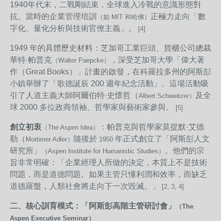
1940年代末，二戰剛結束，全球進入冷戰的意識形態對
抗。當時的企業管理培訓
正極力走向「數
（如 MIT 和哈佛）
字化、量化分析與技術官僚主義」。
[4]
1949 年的具體歷史材料：芝加哥工業巨頭、貨櫃公司總裁
華特·帕普克
，深受芝加哥大學「偉大著
（Walter Paepcke）
作（Great Books）」計畫的啟發，在科羅拉多州的阿斯彭
小鎮舉辦了「歌德誕辰 200 週年紀念活動」。這場活動吸
引了人道主義大師阿爾伯特·史懷哲（
及全
Albert Schweitzer）
球 2000 多位政商領袖、哲學家與藝術家參與。
[5]
創立初衷
：帕普克與哲學家莫提默·艾德
（The Aspen Idea）
勒（
隨後於
年正式創立了「阿斯彭人文
Mortimer Adler）
1950
研究所」
。他們的宗
（Aspen Institute for Humanistic Studies）
旨非常明確：「企業經理人所做的決定，本質上不是技術
問題，而是道德問題。如果主管只懂利潤和效率，而缺乏
道德羅盤，人類社會將走向下一次毀滅。」
[2, 3, 4]
二、核心訓育模式：「阿斯彭高階主管研討會」
（The
Aspen Executive Seminar）