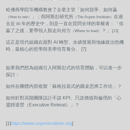
哈佛商學院等機構教會了企業主管「如何競爭、如何贏
」；而阿斯彭研究所
在過
（How to win）
（The Aspen Institute）
去近
年的歷史中，則是一直在質問全球的掌權者：「你
80
贏了之後，要帶領人類走向何方
？」
（Where to lead）
[13]
這正是現代組織在面對 AI 轉型、永續發展與地緣政治危機
時，最核心的哲學與美學培育養分。
[7]
如果我們想為組織引入阿斯彭式的培育體驗，可以進一步
探討：
如何在團體內部複製「蘇格拉底式的圓桌思辨工作坊」？
如何針對高階團隊設計不談 KPI、只談價值與倫理的「心
靈靜退營（Executive Retreat）」？
[1]
https://www.aspeninstitute.org
]