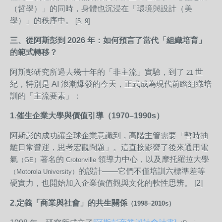
（哲學）」的同時，身體也沉浸在「環境與設計（美
學）」的秩序中。
[5, 9]
三、從阿斯彭到 2026 年：如何預言了當代「組織培育」
的範式轉移？
阿斯彭研究所過去幾十年的「非主流」實驗，到了
世
21
紀，特別是 AI 浪潮爆發的今天，正式成為現代前瞻組織培
訓的「主流要素」：
1.催生企業大學與價值引導（1970–1990s）
阿斯彭的成功讓全球企業意識到，高階主管需要「暫時抽
離日常營運，思考宏觀問題」。這直接影響了後來通用電
氣
著名的
領導力中心，以及摩托羅拉大學
（GE）
Crotonville
的設計——它們不僅培訓六標準差等
（Motorola University）
硬實力，也開始加入企業價值觀與文化的軟性思辨。 [2]
2.定義「商業與社會」的共生關係
（1998–2010s）