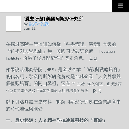
[愛墾研創] 美國阿斯彭研究所
by
說好不准跳
Jun 11
在探討高階主管培訓如何從「科學管理」演變到今天的
「哲學與美學思維」時，美國阿斯彭研究所
（The Aspen
扮演了極具關鍵性的歷史角色。
Institute）
[1, 2]
如果說哈佛商學院
是全球企業「商戰與戰略培育」
（HBS）
的代名詞，那麼阿斯彭研究所就是全球企業「人文哲學與
價值觀培育」的開山鼻祖。它在
20 世紀中葉的創立，直接預言
並啟發了當今科技巨頭將哲學融入組織培育的浪潮。 [2, 3]
以下引述具體歷史材料，拆解阿斯彭研究所在企業訓育中
的時代地位與演變：
一、歷史起源：人文精神對抗冷戰科技的「實驗」