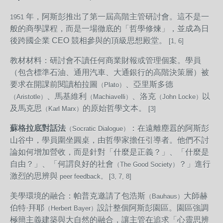
年，阿斯彭推出了第一屆高階主管研討會。這不是一
1951
般的商學課程，而是一場徹底的「哲學修煉」，並成為日
後跨國企業 CEO 競相參與的頂級思想殿堂。
[1, 6]
教材材料：研討會不讀任何商業財報或管理個案。學員
（包含標準石油、通用汽車、大通銀行的高階決策層）被
要求在開課前閱讀柏拉圖
、亞里斯多德
（Plato）
、馬基維利
、洛克
以
（Aristotle）
（Machiavelli）
（John Locke）
及馬克思
的原始哲學文本。
（Karl Marx）
[3]
蘇格拉底對話法
：在遠離塵囂的阿斯彭
（Socratic Dialogue）
山谷中，學員圍坐圓桌，由哲學家擔任引導者。他們不討
論如何增加營收，而是針對「什麼是正義？」、「什麼是
自由？」、「何謂良好的社會
？」進行
（The Good Society）
激烈的思辨與
peer feedback。 [3, 7, 8]
美學環境的融合：帕普克邀請了包浩斯
大師赫
（Bauhaus）
伯特·拜耶
設計整個阿斯彭園區。園區強調
（Herbert Bayer）
極簡主義建築與大自然的融合，讓主管在追求「心靈思辨