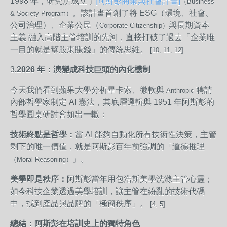
1998 年，研究所成立了
[阿斯彭商業與社會計畫]
（Business
。該計畫首創了將 ESG（環境、社會、
& Society Program）
公司治理）、企業公民（
與長期資本
Corporate Citizenship）
主義 融入高階主管培訓的先河，直接打破了過去「企業唯
一目的就是幫股東賺錢」的傳統思維。
[10, 11, 12]
3
.2026 年：演變成科技巨頭的內化機制
今天我們看到蘋果大學分析畢卡索、微軟與
聘請
Anthropic
內部哲學家制定 AI 憲法，其底層邏輯與 1951 年阿斯彭的
哲學圓桌研討會如出一轍：
技術終點是哲學：
當 AI 能夠自動化所有技術性決策，主管
剩下的唯一價值，就是阿斯彭百年前強調的「道德推理
」。
（Moral Reasoning）
美學即是秩序：
阿斯彭當年用包浩斯美學洗滌主管心靈；
如今科技企業透過美學培訓，讓主管在紛亂的技術代碼
中，找到產品與品牌的「極簡秩序」。
[4, 5]
總結：阿斯彭在培訓史上的獨特角色