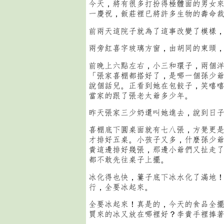
今天，將有很多打扮得極體面的男女
一慶祝，飯莊裡已將許多生物的壽命
前兩天這院子就為了這事改變了模樣
兩旁紅喜字玻璃方窗，由胡同的東頭
前晚上六點左右，小三和環子，兩個
「張家喜棚都搭好了，是哪一個孫少
說個話兒。正看到她在包餃子，笑嘻
當家的跟了張老太爺多少年。
昨天張家三少奶還叫她進去，說到日
喜棚底下圓桌面就有七八張，方凳更
才排好五桌。小孩子又多，什麼孫少
貴這邊排好幾張，那邊小爺們又扯走
都不敢先往桌子上擺。
冰化得也快，簍子底下冰水化了滿地
行，全要冰起來。
全要冰起來！真是的，今天的食品全
買來的冰又放在哪裡好？李貴手裡捧