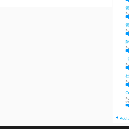
愛
Po
Po
陳
Po
Po
Po
Cr
Po
9:
Add a