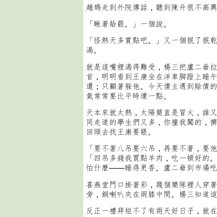
趙媽走到外院傳話，聽到陳升很不高
「瞅著給罷。」一個說。
「怪熱天多賞點吧。」又一個抿了抿
渴。
就是這嘴裡渴得難受，楊三把盧二爺
首，明明看到王康坐在洋車腳蹬上睡
還；只顧著躲他。今天債主遇到賒債
氣常常要比平時壞一點。
天本來就太熱，太陽簡直是冒火，誰
同走道的學生們又多，你撞我闖的，
回頭去找王康要賬。
「要不著八吊要六吊，再要不著，要他
「四吊多錢我買點羊肉，吃一頓好的
怕什麼——睡得更香。盧二爺到市場
喜燕堂門口掛著彩，幾個樂隊裡人穿
旁，銅喇叭夾在兩膝中間。楊三知道
反正一禮拜短不了有兩天好日子，就