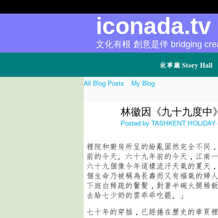
iconada.t
文化有根 創意是伴 bridging creat
故事廳 Story Hall
All Blog Posts
My Blog
林徽因《九十九度中
Posted by
TASHKENT HOLIDAY
裡院和廚房所呈的紛亂固然完全不同
前的今天。六十九年前的今天，江南
六十九個像今年這樣流汗天氣的夏天
個生命乃被稱為長壽而又有福氣的婦
下斑白稀疏的鬢髮，對著半碗火腿稀
去給七少奶的雲乖乖吃罷。」
七十年的穿插，已經捲在歷史的章頁