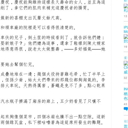
鮮
來慶祝，慶祝能夠維持這樣長久壽命的女人，並且為這
裁削了，拿它們的肌肉來補充這慶祝者的腸胃。
札
13
，簇新的喜棚支出瓦簷丈餘尺高。
，和順車廠的院裡是可以看得很清楚的。
iP
Mo
洋車伕的兒子，倒土筐的時候看到了，就告訴他們嬤：
韵
爺娶新娘子？」他們嬤為這事，還拿了鞋樣到陳大嫂家
19
嘻地得意得很，說老太太做整壽，——多好福氣——她
葉
子要她去幫個忙兒。
Ch
威
是成疊地堆在一邊；幾個夫役持著雞毛帚，忙了半早上
32
爺，侄孫少爺，姑太太們帶來的那幾位都夠淘氣的。李
了排火車玩。天熱得厲害，蒼蠅是免不了多，點心乾果
IN
栖
色
！汽水瓶子擠滿了廂房的廊上，五少奶看見了只嚷不
43
擺起來夠像個菜市，四個冰箱也騰不出一點空隙。這新
柏
著兩個綠瓦盆，私下裡咕嚕著為這筵席所發生的難題。
普