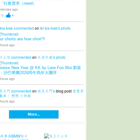
「社會需求（need）
 minutes ago
0
4
 kia kiak
commented
on
iki kia kiak's
photo
ur shorts are how short?!
 hours ago
子正绿
commented
on
私貨珍藏's
photo
inese New Year @ KK by Liew Foo Wui 劉富
：沙巴華團2026丙午馬年大團拜
 hours ago
是冷門
commented
on
就是冷門's
blog post
愛墾雲
藝廊： 戀戀·文物館
 hours ago
More...