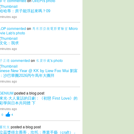
拿哥
commented
on
OVEPI's
photo
哈哈蒂：房子能浮起來嗎？09
 minutes ago
LOP
commented
on
馬來西亞微電影實驗室 Micro
vie Lab's
photo
文化：我求
 minutes ago
子正绿
commented
on
私貨珍藏's
photo
inese New Year @ KK by Liew Foo Wui 劉富
：沙巴華團2026丙午馬年大團拜
 minutes ago
GENIUM
posted a blog post
來光·大人童話的日劇：《初戀 First Love》的
彩學與日本共同體 下
 minutes ago
0
4
圖校友
posted a blog post
立茲獎得主喬蒂．坎托：專業手藝（craft）」