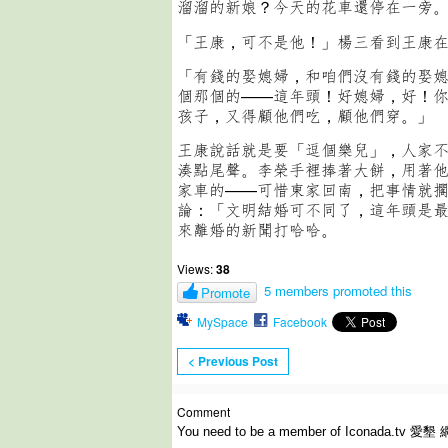
溜溜的新娘？今天的花車還停在一旁
「王康，可不是他！」楊三看到王康
「有錢的娶媳婦，和咱們沒有錢的娶
個那個的——這年頭！好媳婦，好！
孩子，又得顧他們吃，顧他們穿。」
王康說話就是要「逗個樂兒」，人家
湊點尾聲。李榮手裡捧著大餅，用著
家車的——可惜東家回南，把事情就
論：「文明結婚可不同了，這年頭是
來離婚的新聞打哈哈。
Views:
38
5 members promoted this
Promote
MySpace
Facebook
< Previous Post
Comment
You need to be a member of Iconada.tv 愛墾 