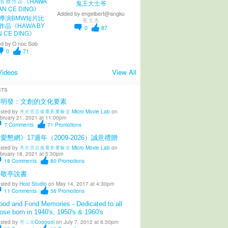
鬼王大士爷
Added by
engelbert@angku
導演BMW短片比
张文杰
作品《HAWA BY
0
87
N CE DING》
d by
O noc Sob
0
71
Videos
View All
STS
陳明發：文創的文化要素
sted by
馬來西亞微電影實驗室 Micro Movie Lab
on
bruary 21, 2021 at 11:00pm
7
Comments
71
Promotions
愛懇網》17週年（2009-2026）誠意禮贈
sted by
馬來西亞微電影實驗室 Micro Movie Lab
on
bruary 18, 2021 at 5:30pm
18
Comments
80
Promotions
柳敬亭說書
sted by
Host Studio
on May 14, 2017 at 4:30pm
11
Comments
56
Promotions
od and Fond Memories - Dedicated to all
ose born in 1940's, 1950's & 1960's
sted by
用心涼Coooool
on July 7, 2012 at 6:30pm