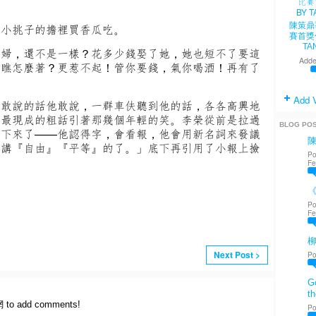
。
陳策鼎
在小挑子的擔裡買香瓜吃。
賽首獎
TA
媳婦，還不是一樣？花多少錢娶了她，她也短不了要這
Adde
你瞧怎麼著？更惹不起！管你要錢，氣你喝酒！再有了
Add 
不敢說的話他敢說，一群車伕聽到他的話，各各高興地
他最現成的粗話引著那幾個年輕的笑。李榮從前是拉過
BLOG PO
擱下來了——他認得字，會看報，他會用新名詞來發議
最講『自由』『平等』的了。」底下再引用了小報上撿
Po
Fe
《
Po
Fe
Next Post >
Po
Go
th
網 to add comments!
Po