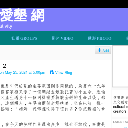
v 愛墾 網
ivity
社團 GROUPS
影片 VIDEO
攝影 PHOTO
Add
》2
on May 25, 2024 at 5:00pm
View Blog
，但是它們紛亂的主要原因則是同樣的，為著六十九年
一個富家裡又添了一個綢緞金銀裹托著的小生命。經過
，又產生過另十一個同樣需要綢緞金銀的生命以後，那
愛墾網 
文化創意人
人。這個婦人，今早由兩個老媽扶著，坐在床前，攏一
cultural
飯搖頭：「趙媽，我哪裡吃得下這許多？你把鍋裡的拿
creators 
LATEST AC
裡，在今天的院裡能呈露出多少，誰也不敢說，事實是