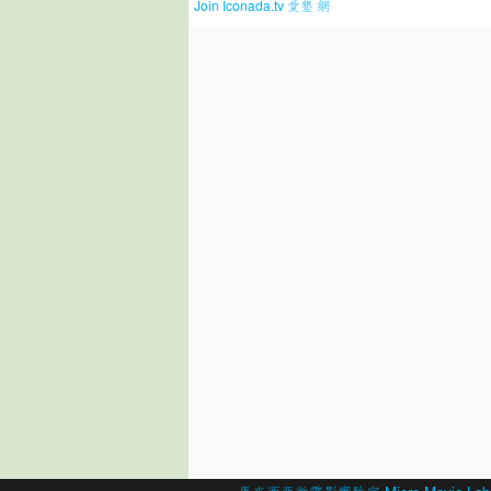
Join Iconada.tv 愛墾 網