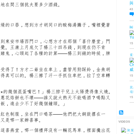
興地在問三個挑夫要多少酒錢。
與
43
乾燥的口唇，想到方才胡同口的酸梅湯攤子，嘴裡覺著
iki
Yo
拉到東安市場西門口，心想方才在那個「喜什麼堂」門
15
午覺。王康上月底欠了楊三十四吊錢，到現在仍不肯
的賭鬼，心頭起了各種的計算——楊三到餓的時候，脾
葉
Ch
又受得了！方才二爺坐在車上，盡管用勁踩鈴，金魚胡
威
擠得真可以的。楊三擦了汗一手抓住車把，拉了空車轉
15
就
×的幾個混蛋嘴巴！」楊三脖干兒上太陽燙得像火燒。
端
。蔥花烙餅也不壞——誰又說大熱天不能喝酒？喝點又
15
吃飯，進去少不了好幾個鐘頭。」
著紅色制服，坐在門口喝茶——他們把大銅鼓撂在一
這又是哪一家辦喜事。
VIDEOS
在這喜燕堂，哪一個禮拜沒有一輛花馬車，裡面攙出花