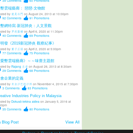
39
Comments
60
Promotions
墾雲端藝廊： 戀戀·文物館
sted by
就是冷門
on August 24, 2013 at 10:00pm
92
Comments
91
Promotions
愛墾網特寫·新冠肺炎：人文景觀
sted by
罗刹蜃楼
on April 6, 2020 at 11:30pm
40
Comments
69
Promotions
明發《2019新冠肺炎 觀察紀事》
sted by
葉子正绿
on April 2, 2020 at 5:00pm
77
Comments
75
Promotions
《愛墾雲端藝廊》～～味蕾主題館
sted by
Rajang 左岸
on August 26, 2013 at 8:30am
29
Comments
68
Promotions
社會企業的定義
sted by
來自沙巴的沙邦
on November 4, 2015 at 7:30pm
3
Comments
83
Promotions
eative Industries Policy in Malaysia
sted by
Dokusō-tekina aidea
on January 5, 2016 at
00pm
35
Comments
80
Promotions
 Blog Post
View All