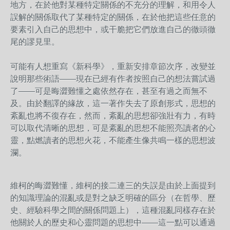
地方，在於他對某種特定關係的不充分的理解，和用令人
誤解的關係取代了某種特定的關係，在於他把這些任意的
要素引入自己的思想中，或干脆把它們放進自己的徹頭徹
尾的謬見里。
可能有人想重寫《新科學》，重新安排章節次序，改變並
說明那些術語——現在已經有作者按照自己的想法嘗試過
了——可是晦澀難懂之處依然存在，甚至有過之而無不
及。由於翻譯的緣故，這一著作失去了原創形式，思想的
紊亂也將不復存在，然而，紊亂的思想卻強壯有力，有時
可以取代清晰的思想，可是紊亂的思想不能照亮讀者的心
靈，點燃讀者的思想火花，不能產生像共鳴一樣的思想波
瀾。
維柯的晦澀難懂，維柯的接二連三的失誤是由於上面提到
的知識理論的混亂或是對之缺乏明確的區分（在哲學、歷
史、經驗科學之間的關係問題上），這種混亂同樣存在於
他關於人的歷史和心靈問題的思想中——這一點可以通過