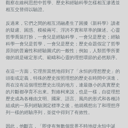
觀察在維柯思想中哲學、歷史和經驗科學怎樣相互滲透並
相互交替得以驗證。
反過來，它們之間的相互消融產生了困擾《新科學》讀者
的疑慮、困惑、模棱兩可、浮誇不實和草率的陳述。心靈
哲學喬裝打扮，一會兒是經驗科學，一會兒是歷史；經驗
科學一會兒是哲學，一會兒是歷史；歷史命題假定了哲學
原則的普遍性和經驗圖式的一般性；例如，人類哲學所要
做的就是確定形式、範疇和心靈的理想環節的必然順序。
在這一方面，它理所當然地得到了「永恒的理想歷史」的
頭銜或定義，特殊的歷史按照理想的歷史在時間中演進，
而在沒有這個理想歷史出現的地方，連最微小的真實歷史
的片斷都孕育不出來。對維柯來說，也是一樣，自從理想
歷史成為各種由文明、國家、語言、風尚的形式和各種詩
組成的一系列經驗測定標準之後，他就構想出了和理想序
列一樣的經驗序列，並從中得到了有效性。
因此，他斷言，「即使有無數個世界不時地從永恒中誕