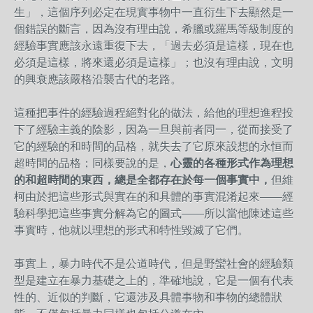
生」，這個序列必定在現實事物中一直衍生下去顯然是一
個錯誤的斷言，因為沒有理由說，希臘或羅馬等級制度的
經驗事實應該永遠重復下去，「過去必須是這樣，現在也
必須是這樣，將來還必須是這樣」；也沒有理由說，文明
的興衰應該嚴格沿襲古代的老路。
這種把事件的經驗過程絕對化的做法，給他的理想進程投
下了經驗主義的陰影，因為一旦與前者同一，從而接受了
它的經驗的和時間的品格，就失去了它原來設想的永恒而
超時間的品格；同樣要說的是，
心靈的各種形式作為理想
的和超時間的東西，總是全都存在於每一個事實中，
但維
柯由於把這些形式與實在的和具體的事實混淆起來——經
驗科學把這些事實分解為它的圖式——所以當他陳述這些
事實時，他就以理想的形式和特性毀滅了它們。
事實上，暴力時代不是公道時代，但是野蠻社會的經驗類
型是建立在暴力基礎之上的，準確地說，它是一個有代表
性的、近似的判斷，它還涉及具體事物和事物的總體狀