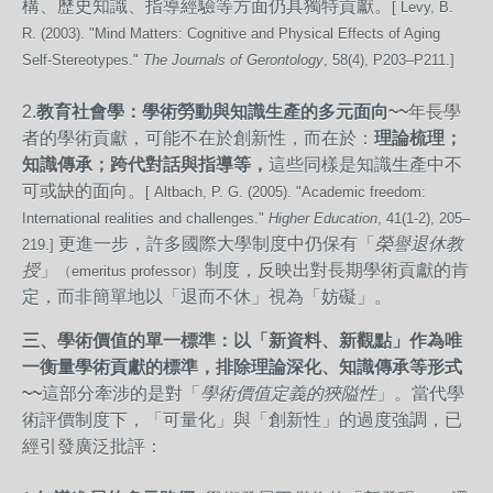
構、歷史知識、指導經驗等方面仍具獨特貢獻。
[ Levy, B.
R. (2003). "Mind Matters: Cognitive and Physical Effects of Aging
Self-Stereotypes."
The Journals of Gerontology
, 58(4), P203–P211.]
2.
教育社會學：學術勞動與知識生產的多元面向~~
年長學
者的學術貢獻，可能不在於創新性，而在於：
理論梳理；
知識傳承；跨代對話與指導等，
這些同樣是知識生產中不
可或缺的面向。
[ Altbach, P. G. (2005). "Academic freedom:
International realities and challenges."
Higher Education
, 41(1-2), 205–
更進一步，許多國際大學制度中仍保有「
榮譽退休教
219.]
授
」
制度，反映出對長期學術貢獻的肯
（emeritus professor）
定，而非簡單地以「退而不休」視為「妨礙」。
三、學術價值的單一標準：以「新資料、新觀點」作為唯
一衡量學術貢獻的標準，排除理論深化、知識傳承等形式
~~
這部分牽涉的是對「
學術價值定義的狹隘性
」。當代學
術評價制度下，「可量化」與「創新性」的過度強調，已
經引發廣泛批評：