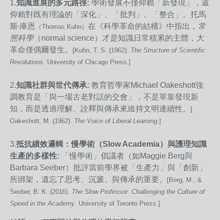
1.
知識進展的多元路徑:
學術發展不僅仰賴「新發現」，還
仰賴對既有理論的「深化」、「批判」、「整合」。托馬
斯‧庫恩
在《科學革命的結構》中指出，
常
（Thomas Kuhn）
態科學
（normal science）才是知識日常積累的主體，大
革命僅偶爾發生。
[Kuhn, T. S. (1962).
The Structure of Scientific
Revolutions
. University of Chicago Press.]
2.
知識社群與世代傳承:
教育哲學家Michael Oakeshott強
調教育是「與一場古老對話的交會」，不是單靠發現新
知，而是透過理解、詮釋與傳承來維持文明連續性。
[
Oakeshott, M. (1962).
The Voice of Liberal Learning
.]
3.
抵抗績效邏輯：慢學術（Slow Academia
）與護理知識
生產的多樣性:
「慢學術」倡議者（如Maggie Berg與
Barbara Seeber）批評當前學界被「生產力」與「創新」
所綁架，遺忘了思考、沉澱、與傳承的重要。
[Berg, M., &
Seeber, B. K. (2016).
The Slow Professor: Challenging the Culture of
Speed in the Academy
. University of Toronto Press.]