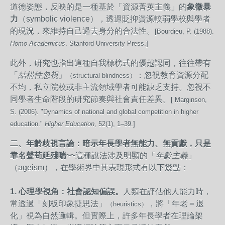
道德姿態，反映的是一種基於「資源菁英主義」的
象徵暴
力
（symbolic violence），透過貶抑資源較弱學校與學者
的現況，來維持自己過去身分的合法性。
[Bourdieu, P. (1988).
Homo Academicus
. Stanford University Press.]
此外，研究也指出這種自我標榜式的優越認同，往往帶有
「
結構性忽視
」
：忽視教育資源分配
（structural blindness）
不均，私立院校或非主流領域學者可能缺乏支持。忽視不
同學者生命階段的研究節奏與社會責任差異。
[ Marginson,
S. (2006). "Dynamics of national and global competition in higher
education."
Higher Education
, 52(1), 1–39.]
二、年齡歧視言論：暗示年長學者無能力、無貢獻，只是
靠名聲苟延殘喘~~
這種說法涉及明顯的「
年齡主義
」
（ageism），在學術界中其表現形式有以下幾點：
1.
心理學視角：社會認知偏誤。
人類在評估他人能力時，
常透過「刻板印象捷思法」
，將「年老＝退
（heuristics）
化」視為自然邏輯。但實際上，許多年長學者在理論架