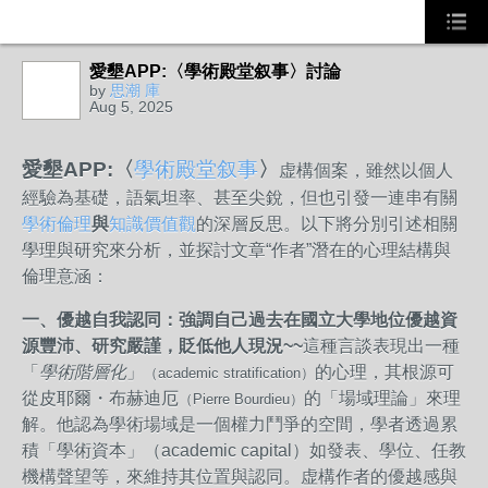
愛墾APP:〈學術殿堂叙事〉討論
by
思潮 庫
Aug 5, 2025
愛墾APP:〈
學術殿堂叙事
〉
虚構個案，雖然以個人
經驗為基礎，語氣坦率、甚至尖銳，但也引發一連串有關
學術倫理
與
知識價值觀
的深層反思。以下將分別引述相關
學理與研究來分析，並探討文章“作者”潛在的心理結構與
倫理意涵：
一、優越自我認同：強調自己過去在國立大學地位優越資
源豐沛、研究嚴謹，貶低他人現況~~
這種言談表現出一種
「
學術階層化
」
的心理，其根源可
（academic stratification）
從皮耶爾・布赫迪厄
的「場域理論」來理
（Pierre Bourdieu）
解。他認為學術場域是一個權力鬥爭的空間，學者透過累
積「學術資本」（academic capital）如發表、學位、任教
機構聲望等，來維持其位置與認同。虚構作者的優越感與