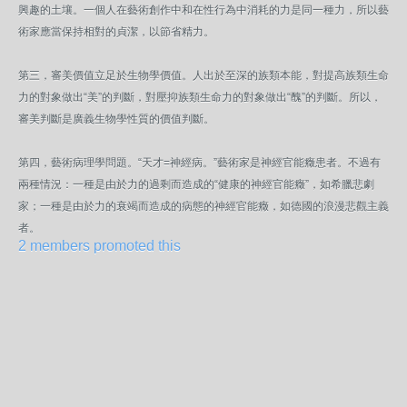
興趣的土壤。一個人在藝術創作中和在性行為中消耗的力是同一種力，所以藝
術家應當保持相對的貞潔，以節省精力。
第三，審美價值立足於生物學價值。人出於至深的族類本能，對提高族類生命
力的對象做出“美”的判斷，對壓抑族類生命力的對象做出“醜”的判斷。所以，
審美判斷是廣義生物學性質的價值判斷。
第四，藝術病理學問題。“天才=神經病。”藝術家是神經官能癥患者。不過有
兩種情況：一種是由於力的過剩而造成的“健康的神經官能癥”，如希臘悲劇
家；一種是由於力的衰竭而造成的病態的神經官能癥，如德國的浪漫悲觀主義
者。
2 members promoted this