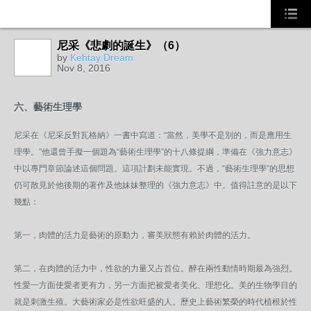
尼采《悲劇的誕生》（6）
by
Kehtay Dream
Nov 8, 2016
六、藝術生理學
尼采在《尼采反對瓦格納》一書中寫道：“當然，美學不是別的，而是應用生
理學。”他還曾手擬一個題為“藝術生理學”的十八條提綱，準備在《強力意志》
中以專門章節論述這個問題。這項計劃未能實現。不過，“藝術生理學”的思想
仍可散見於他後期的著作及他妹妹整理的《強力意志》中。值得註意的是以下
幾點：
第一，肉體的活力是藝術的原動力，審美狀態有賴於肉體的活力。
第二，在肉體的活力中，性欲的力量又占首位。醉在兩性動情時期最為強烈。
性愛一方面使愛者更有力，另一方面把被愛者美化、理想化。美的生物學目的
就是刺激生殖。大藝術家必是性欲旺盛的人。歷史上藝術繁榮的時代植根於性