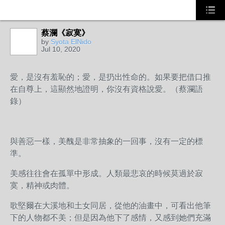
蔡瀾《寂寞》
by
Syota ElNido
Jul 10, 2020
愛，是沒有羞恥的；愛，是扔出性命的。如果要把借口推
在自尊上，這顯然地證明，你沒有資格說愛。（蔡瀾語
錄）
與善惡一樣，美醜是非常抽象的一回事，沒有一定的標
準。
美感往往會在孤單中形成。人類最悲哀的時候莫過於寂
寞，精神或肉體。
歌堅爾在大溪地和土女同居，從他的油畫中，可看出他筆
下的人物都不美；但是因為他下了感情，又感到她們充滿