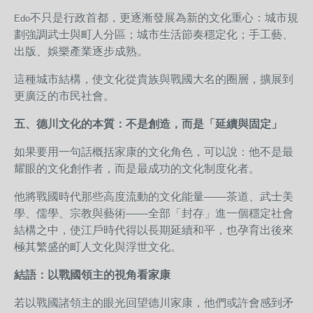
不只是行政首都，更逐漸發展為新的文化重心：
城市規
Edo
劃強調武士與町人分區；
城市生活節奏穩定化；
手工藝、
出版、娛樂產業逐步成熟。
這種城市結構，使文化從貴族與戰國大名的圈層，擴展到
更廣泛的市民社會。
五、德川文化的本質：不是創造，而是「延續與固定」
如果要用一句話概括家康的文化角色，可以說：他不是最
耀眼的文化創作者，而是最成功的文化制度化者。
他將戰國時代那些高度流動的文化能量——茶道、武士美
學、儒學、宗教與藝術——全部「封存」進一個穩定社會
結構之中，使江戶時代得以長期延續和平，也孕育出後來
極其繁盛的町人文化與浮世文化。
結語：以戰國領主的視角看家康
若以戰國諸領主的眼光回望德川家康，他們或許會感到矛