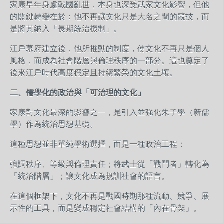
家康早年身處戰國亂世，本身也深受武家文化影響，但他
的關鍵轉變在於：他不再讓文化只是大名之間的競技，而
是將其納入「長期統治機制」。
江戶幕府建立後，他所推動的制度，使文化不再只是個人
風格，而成為社會階層與倫理秩序的一部分。這也奠定了
後來江戶時代高度穩定且持續繁榮的文化土壤。
二、儒學化的政治與「可治理的文化」
家康對文化最深的影響之一，是引入並強化朱子學（新儒
學）作為統治思想基礎。
這種思想並非單純學術選擇，而是一種政治工程：
強調秩序、等級與倫理責任；
將武士從「戰鬥者」轉化為
「統治階層」；
讓文化成為規訓社會的語言。
在這個框架下，文化不再是戰國時期那種流動、競爭、展
示性的工具，而是變成穩定社會結構的「內在骨架」。