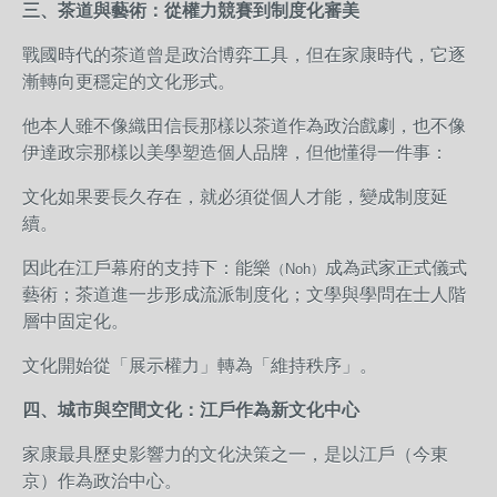
三、茶道與藝術：從權力競賽到制度化審美
戰國時代的茶道曾是政治博弈工具，但在家康時代，它逐
漸轉向更穩定的文化形式。
他本人雖不像織田信長那樣以茶道作為政治戲劇，也不像
伊達政宗那樣以美學塑造個人品牌，但他懂得一件事：
文化如果要長久存在，就必須從個人才能，變成制度延
續。
因此在江戶幕府的支持下：
能樂
成為武家正式儀式
（Noh）
藝術；
茶道進一步形成流派制度化；
文學與學問在士人階
層中固定化。
文化開始從「展示權力」轉為「維持秩序」。
四、城市與空間文化：江戶作為新文化中心
家康最具歷史影響力的文化決策之一，是以江戶（今東
京）作為政治中心。