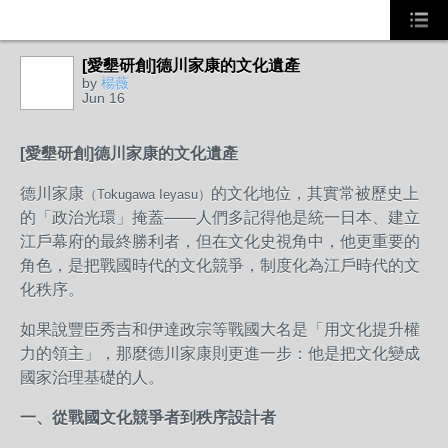
[愛墾研創]德川家康的文化遺產
by
楊薇
Jun 16
[愛墾研創]德川家康的文化遺產
德川家康
的文化地位，其實常被歷史上
（Tokugawa Ieyasu）
的「政治光環」掩蓋——人們多記得他是統一日本、建立
江戶幕府的最終勝利者，但在文化史視角中，他更重要的
角色，是把戰國時代的文化競爭，制度化為江戶時代的文
化秩序。
如果說豐臣秀吉和伊達政宗等戰國大名是「用文化提升權
力的領主」，那麼德川家康則更進一步：他是把文化變成
國家治理基礎的人。
一、從戰國文化競爭者到秩序設計者