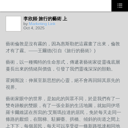
李欣頻·旅行的藝術 上
by
Marketing Link
Oct 4, 2025
藝術倫敦是沒有霧的，因為惠斯勒把這霧畫了出來，倫敦
才有了霧。——王爾德(引自《旅行的藝術》)
藝術，以一種獨特的生命形式，傳遞著藝術家從靈魂底層
蔓長出來的情緒與價值，引發了我們靈魂深深的顫動。
霍姆斯說：伸展至新思想的心靈，絕不會再回歸其原先的
視界。
藝術家眼中的世界，是如此的與眾不同，於是我們有了一
雙奇跡般的雙眼，有了一張全新的生活地圖，就如同伊塔
羅卡爾維諾在所寫的:艾斯瑪拉達的居民，免於每天走同一
條路的厭煩，在階梯、駐腳臺、拱橋、傾斜的街道之間上
上下下，每個居民，每天可以享受從一條新路抵達相同地