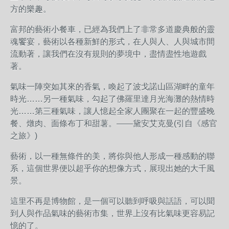
方的樂趣。
富邦的藝術小餐車，已經為我們上了非常多道慶典般的靈
魂饗宴，藝術以各種新鮮的形式，在人與人、人與城市間
流動著，讓我們在沒有規則的夢境中，盡情盡性地遊戲
著。
氣味一陣突如其來的香氣，喚起了波戈諾山區湖畔的童年
時光……另一種氣味，勾起了佛羅里達月光海灘的熱情時
光……第三種氣味，讓人憶起全家人團聚在一起的豐盛晚
餐、燉肉、面條布丁和甜薯。——黛安艾克曼(引自《感官
之旅》)
藝術，以一種無條件的美，將你與他人形成一種感動的聯
系，這個世界便以超乎你的想像方式，展現出她的大千風
景。
這里不再是博物館，是一個可以聽到呼吸與話語，可以聞
到人與作品氣味的藝術市集，世界上沒有比氣味更容易記
憶的了。