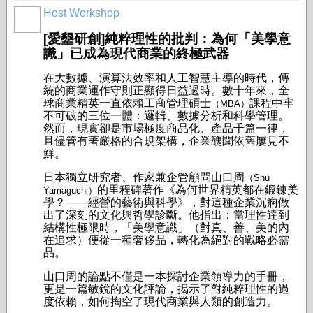
Host Workshop
[愛墾研創]純粹理性的批判：為何「美學意
識」已成為現代商業的終極武器
在大數據、演算法效率和人工智慧主導的時代，傳
統的商業運作守則正顯得日益過時。數十年來，全
球商業精英一直依賴工商管理碩士
課程中牢
（MBA）
不可破的三位一體：邏輯、數據分析和科學管理。
然而，現實卻是市場極度商品化、產品千篇一律，
且儘管有著嚴格的合規架構，企業醜聞依舊屢見不
鮮。
日本獨立研究者、作家兼企管顧問山口周
（Shu
的里程碑著作《為何世界精英都在鍛鍊美
Yamaguchi）
學？——經營的藝術與科學》，對這種企業沉痾做
出了深刻的文化與哲學診斷。他指出：當理性達到
結構性極限時，「美學意識」（對真、善、美的內
在追求）便從一種奢侈品，轉化為絕對的戰略必需
品。
山口周的論點不僅是一本探討企業領導力的手冊，
更是一篇敏銳的文化評論，揭示了對純粹理性的過
度依賴，如何掏空了現代商業與人類的創造力。