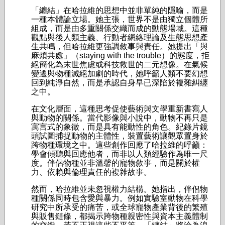
「纏結」在哈拉維的思想中並非單純的隱喻，而是
一種本體論立場。她主張，世界不是由獨立個體所
組成，而是由多重關係交織而成的動態場域。這種
觀點與後人類主義、行動者網絡理論及生態思想產
生共鳴，但哈拉維更強調敘事與責任。她提出「與
麻煩共處」（staying with the trouble）的態度，拒
絕簡化為末世焦慮或科技救世的二元想像。在氣候
變遷與物種滅絕加劇的時代，她呼籲人類不要幻想
回到純淨自然，而是承認自身早已深陷於複雜糾纏
之中。
在文化層面，這種思考促使藝術與文學重新書寫人
與動物的關係。當代影像與小說中，動物不再只是
寓言式的象徵，而是具有能動性的角色。紀錄片鏡
頭試圖捕捉動物的主體性，裝置藝術讓觀眾置身於
跨物種環境之中。這些創作回應了哈拉維的呼籲：
學會傾聽與回應他者，而非以人類經驗作為唯一尺
度。伴侶物種並非溫馨的寵物敘事，而是關於權
力、依賴與倫理責任的複雜故事。
然而，哈拉維並未忽視權力結構。她指出，伴侶物
種關係同時包含愛與暴力。例如實驗室動物在科學
研究中所承受的痛苦，或全球寵物產業背後的繁殖
與販售鏈條，都揭示跨物種親密性與資本主義體制