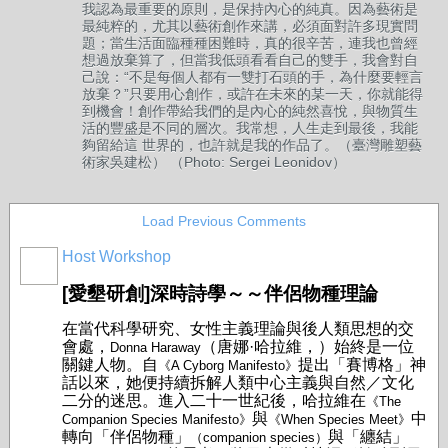
我認為最重要的原則，是保持內心的純真。因為藝術是
最純粹的，尤其以藝術創作來講，必須面對許多現實問
題；當生活面臨種種困難時，真的很辛苦，連我也曾經
想過放棄算了，但當我低頭看看自己的雙手，我會對自
己說：“不是每個人都有一雙打石頭的手，為什麼要輕言
放棄？”只要用心創作，或許在未來的某一天，你就能得
到機會！創作帶給我們的是內心的純然喜悅，與物質生
活的豐盛是不同的層次。我常想，人生走到最後，我能
夠留給這 世界的，也許就是我的作品了。（臺灣雕塑藝
術家吳建松） （Photo: Sergei Leonidov）
Load Previous Comments
Host Workshop
[愛墾研創]深時詩學～～伴侶物種理論
在當代科學研究、女性主義理論與後人類思想的交
會處，
（唐娜·哈拉維，）始終是一位
Donna Haraway
關鍵人物。自
提出「賽博格」神
《A Cyborg Manifesto》
話以來，她便持續拆解人類中心主義與自然／文化
二分的迷思。進入二十一世紀後，哈拉維在
《The
與
中
Companion Species Manifesto》
《When Species Meet》
轉向「伴侶物種」
與「纏結」
（companion species）