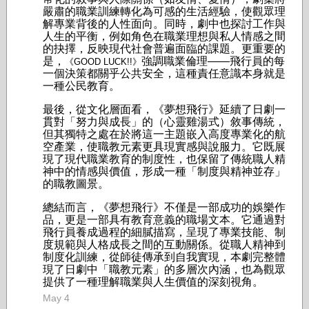
嚴肅的職業訓練轉化為可感的生活經驗，使觀眾理
解專業背後的人性面向。同時，劇中也探討工作與
人生的平衡，例如角色在職業理想與私人情感之間
的抉擇，反映現代社會普遍面臨的課題。更重要的
是，
強調職業倫理——飛行員的每
《GOOD LUCK!!》
一個決策都關乎公共安全，這種責任意識本身就是
一種公民教育。
最後，從文化層面看，《夢想飛行》延續了日劇一
貫對「努力與成長」的（心靈雞湯式）敘事傳統，
但其獨特之處在於將這一主題嵌入高度專業化的航
空產業，使職教元素更具現實感與說服力。它既展
現了現代職業教育的制度性，也保留了傳統職人精
神中的情感與價值，形成一種「制度與精神並存」
的職教圖景。
總結而言，《夢想飛行》不僅是一部成功的娛樂作
品，更是一部具有教育意義的職場文本。它通過對
飛行員養成過程的細膩描寫，呈現了專業技能、制
度規範與人格成長之間的互動關係。從職人精神到
制度化訓練，從師徒傳承到自我實現，本劇完整體
現了日劇中「職教元素」的多層次內涵，也為觀眾
提供了一種理解職業與人生價值的深刻視角。
May 4