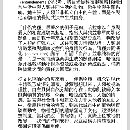
的思考，將目光從科技混種轉移到日
（entanglement）
常生活中與人類共同生活的動物、微生物與生態系
統。她主張，人類並非孤立自主的主體，而是在與
他者物種的長期共演中生成自身。
「伴侶物種」最著名的例子是狗。哈拉維以自身與
愛犬的相處經驗為起點，指出人與狗並非單向馴化
關係，而是數千年來互相塑造的歷史過程。狗改變
了人類的狩獵方式、居住形態與情感結構；人類則
透過繁殖與訓練改變狗的身體與行為。這種共同演
化
顯示，所謂「自然」並非純粹的背
（co-evolution）
景，而是一種持續協商與生成的關係網絡。哈拉維
藉此挑戰將動物視為資源或象徵的傳統觀點，強調
跨物種之間的責任與回應能力。
從文化評論的角度來看，「伴侶物種」概念對現代
主體觀形成深刻顛覆。啟蒙思想以來，人類被視為
理性、自主且與自然分離的存在；動物則被歸入本
能與物質的領域。然而，哈拉維指出，人類的情
感、語言與社會性本就建立在與非人他者的互動之
中。從農耕社會的牲畜，到當代城市中的寵物與實
驗室動物，物種之間的纏結塑造了文化、經濟與科
技制度。當我們說「養寵物」時，實際上也被牠們
改變——我們的時間安排、家庭結構與情感投射，
都因這段關係而重組。