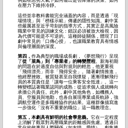
例如在惡劣天氣下如何做出是否降落的決策、如何
在壓力下維持冷靜。
這些並非教科書能完全涵蓋的內容，而是透過「現
場情境」與「榜樣示範」傳遞的隱性知識。劇中某
些嚴厲甚至近乎苛刻的指導方式，其實正是高風險
職業中常見的訓練文化：錯誤必須被放大檢視，因
為代價可能是不可逆的。這種師徒關係，體現了日
劇中常見的「口傳心授」，也讓職業教育具有情感
與倫理層面的深度。
第四，
作為典型的職場成長劇，《夢想飛行》呈現
了
從「菜鳥」到「專業者」的轉變歷程
。新海初期
的問題在於過度自信與對規則的輕忽，他更重視
「飛得漂亮」而非「飛得安全」。隨著劇情推進，
他經歷挫敗、被質疑甚至自我懷疑，逐漸理解飛行
員的本質責任是「讓每一位乘客安全抵達」。這一
轉變標誌著職業認同的成熟：從追求個人成就轉向
承擔公共責任。此外，劇中其他角色，如機務人
員、空服員與地勤，也各自展現專業成長軌跡，強
調航空運作是多職種協作的結果。這種群像描寫進
一步強化「沒有不重要的職位」這一職教理念。
第五，本劇具有鮮明的社會學意義。
它在一定程度
上消解了觀眾對高壓職業的距離感與焦慮。透過日
常化的敘事與人際關係（如友情、愛情），劇集將