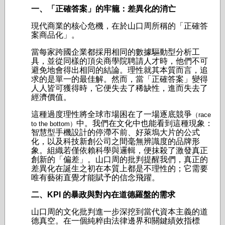
一、「正確答案」的牢籠：差異化的消亡
現代商業的核心危機，在於山口周所稱的「正確答
案商品化」。
當每家跨國企業都採用相同的數據驅動型分析工
具，並從同樣的頂尖商學院聘請人才時，他們不可
避免地會得出相同的結論。理性就其本質而言，追
求的是單一的最佳解。然而，當「正確答案」變得
人人皆可獲得時，它便失去了稀缺性，進而失去了
經濟價值。
這種過度理性將全球市場困在了一場逐底競爭
（race
中。我們在文化中也能看到這種現象：
to the bottom）
智慧型手機設計的停滯不前、好萊塢大片的公式
化，以及科技新創公司之間毫無辨識度的品牌形
象。組織若僅依賴科學與邏輯，便抹殺了激發真正
創新的「偏差」。山口周的批判提醒我們，真正的
差異化在誕生之初在本質上都是不理性的；它需要
唯有藝術直覺才能賦予的信念飛躍。
二、KPI 的暴政與對內在道德羅盤的需求
山口周的文化批判進一步深挖到當代資本主義的道
德真空。在一個純粹由法律邊界和關鍵績效指標