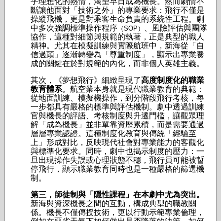
乎理想化的熱情，渴望早日成為機長。然而劇情不
斷讓他面對「技術之外」的專業要求：飛行不僅是
操縱飛機，更是對乘客生命負責的系統性工程。劇
中多次強調標準操作程序
、風險評估與團隊
（SOP）
協作，這種對細節與規範的執著，正是典型的職人
精神。尤其在模擬訓練與實際航班中，新海從「自
信過頭」逐漸轉變為「尊重制度」，顯示出專業養
成的關鍵在於對規範的內化，而非個人英雄主義。
其次，《夢想飛行》細緻呈現了
高度制度化的職業
教育體系
。航空業本身就是現代職業教育的典範：
從地面訓練、模擬機操作，到分階段飛行考核，每
一步都具有嚴格的標準與評估機制。劇中透過訓練
官與機長的評語、考核制度與升遷門檻，讓觀眾理
解「成為機長」並非單靠資歷累積，而是需要通過
層層專業認證。這種制度化教育與傳統「經驗至
上」形成對比，反映現代社會對專業能力的客觀化
與標準化要求。同時，劇中也揭示制度的壓力：一
旦出現操作失誤或心理狀態不穩，飛行員可能被暫
停飛行，顯示職業教育同時也是一種嚴格的篩選機
制。
第三，師徒制與「隱性課程」在本劇中尤為突出。
新海與資深機長之間的互動，構成典型的職教關
係。機長不僅傳授技術，更以行動示範專業倫理，