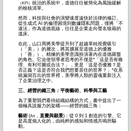
統治的系統中，道德往往被簡化為風險緩解
（KPI）
的檢核清單。
然而，科技與社會的演變速度遠快於法律的修訂。
從生成式 AI 的倫理困境到數據隱私問題，僅將「不
違法」作為道德底線，往往是企業走向聲名狼藉的
溫床。
在此，山口周將美學提升到了超越單純視覺吸引
（「美」）的層次，將其擴展至道德上的優雅
（「善」）。精煉的美學意識扮演著內在道德羅盤
的角色。它迫使領導者思考的不僅是*「這是否有條
理、有利可圖或合法？」，更是「這是否優雅？是
否正義？這是否符合我們想要居住的世界？」*在系
統漏洞百出的世界裡，美學將人類的靈魂重新注入
了企業治理之中。
三、經營的鐵三角：平衡藝術、科學與工藝
為了重塑我們看待組織結構的方式，書中提出了一
個極具說服力的架構——經營的鐵三角：
藝術
(
，
直覺與願景
)：從 0 到 1 創造的引擎。它
Art
是高度個人化的，由純粹的感知和情感共鳴所驅
動。