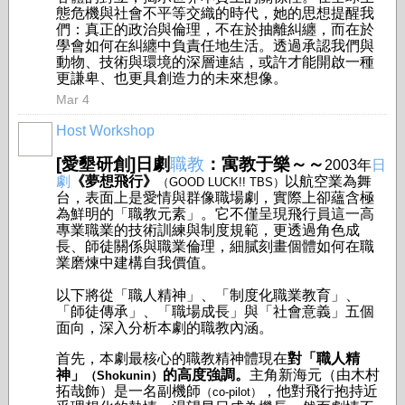
態危機與社會不平等交織的時代，她的思想提醒我
們：真正的政治與倫理，不在於抽離糾纏，而在於
學會如何在糾纏中負責任地生活。透過承認我們與
動物、技術與環境的深層連結，或許才能開啟一種
更謙卑、也更具創造力的未來想像。
Mar 4
Host Workshop
[愛墾研創]日劇
職教
：寓教于樂～～
2003年
日
劇
《夢想飛行》
以航空業為舞
（GOOD LUCK!! TBS）
台，表面上是愛情與群像職場劇，實際上卻蘊含極
為鮮明的「職教元素」。它不僅呈現飛行員這一高
專業職業的技術訓練與制度規範，更透過角色成
長、師徒關係與職業倫理，細膩刻畫個體如何在職
業磨煉中建構自我價值。
以下將從「職人精神」、「制度化職業教育」、
「師徒傳承」、「職場成長」與「社會意義」五個
面向，深入分析本劇的職教內涵。
首先，本劇最核心的職教精神體現在
對「職人精
神」
的高度強調。
主角新海元（由木村
（Shokunin）
拓哉飾）是一名副機師
，他對飛行抱持近
（co-pilot）