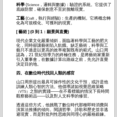
科學
(
，邏輯與數據)：驗證的系統。它提供了
Science
底線防禦，確保創意不至於脫離現實。
工藝
(
，執行與經驗)：生產的機制。它將概念轉
Craft
化為可規模化、可獲利的現實。
[ 藝術 ] (0 到 1：願景與直覺)
現代企業文化嚴重傾斜，面臨著科學與工藝的肥大
化，同時卻讓藝術陷入飢餓。缺乏藝術，科學與工
藝只不過是以更高的效率複製既有的範式。山口周
認為，21 世紀領導力的終極任務，是將藝術家重新
引入董事會，在數據計算出路線之前，先允許直覺
決定目的地。
四、在數位時代找回人類的感官
山口周所提出最具可操作性的文化干預，或許是他
訓練人類心智的方法。他倡導諸如視覺思維策略
之類的實踐——在不看標籤的情況下長時間
（VTS）
觀察藝術品——以及對人文科學的修習。
透過這些方式，他挑戰了數位時代那種即時消費與
演算法推播的傾向。閱讀哲學、詩歌和歷史並非逃
避現實，而是對批判性思維與同理心的嚴格鍛鍊。