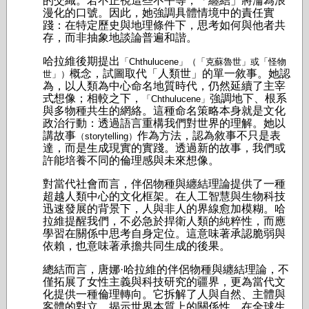
的交織。若不正視這些不平等，「纏結」將淪為浪
漫化的口號。因此，她強調具體情境中的責任實
踐：在特定歷史與地理條件下，思考如何與他者共
存，而非抽象地談論普遍和諧。
哈拉維後期提出
「Chthulucene」（「克蘇魯世」或「怪物
概念，試圖取代「人類世」的單一敘事。她認
世」）
為，以人類為中心命名地質時代，仍然延續了主宰
式想像；相較之下，
強調地下、根系
「Chthulucene」
與多物種共生的網絡。這種命名策略本身就是文化
政治行動：透過語言重構我們對世界的理解。她以
講故事
作為方法，認為敘事不只是表
（storytelling）
達，而是生成現實的實踐。透過新的故事，我們或
許能培養不同的倫理感與未來想像。
對當代社會而言，伴侶物種與纏結理論提供了一種
超越人類中心的文化框架。在人工智慧與生物科技
迅速發展的背景下，人與非人的界線愈加模糊。哈
拉維提醒我們，不必急於捍衛人類的純粹性，而應
學習在關係中思考自身定位。這意味著承認脆弱與
依賴，也意味著承擔共同生成的後果。
總結而言，唐娜·哈拉維的伴侶物種與纏結理論，不
僅拓展了女性主義與科技研究的疆界，更為當代文
化提供一種倫理轉向。它拆解了人與自然、主體與
客體的對立，揭示世界本質上的關係性。在全球生