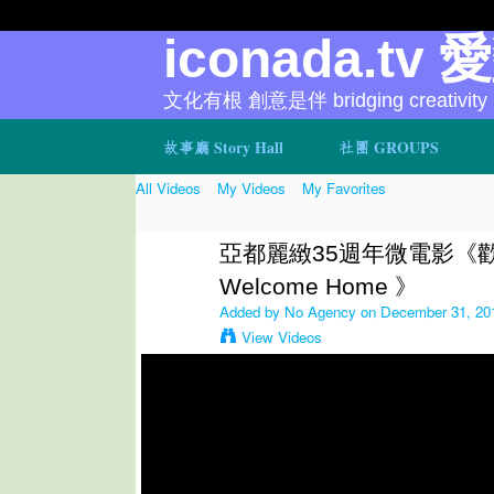
iconada.tv 
文化有根 創意是伴 bridging creativity
故事廳 Story Hall
社團 GROUPS
All Videos
My Videos
My Favorites
亞都麗緻35週年微電影《
Welcome Home 》
Added by
No Agency
on December 31, 20
View Videos