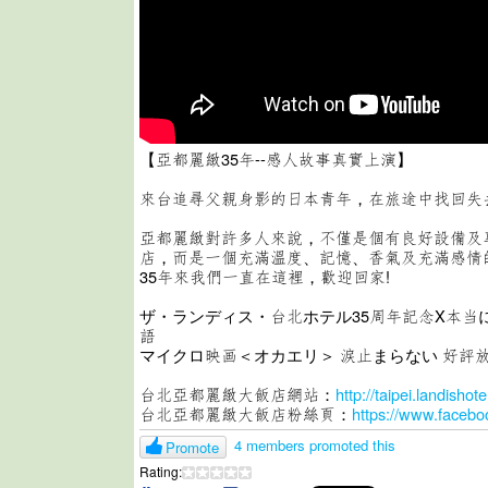
【亞都麗緻35年--感人故事真實上演】
來台追尋父親身影的日本青年，在旅途中找回失去的
亞都麗緻對許多人來說，不僅是個有良好設備及
店，而是一個充滿溫度、­記憶、香氣及充滿感情
35年來我們一直在這裡，歡迎回家!
ザ・ランディス・台北ホテル35周年記念X本当
語
マイクロ映画＜オカエリ＞ 涙止まらない 好評
台北亞都麗緻大飯店網站：
http://taipei.landishot
台北亞都麗緻大飯店粉絲頁：
https://www.faceboo
4 members promoted this
Promote
Rating: