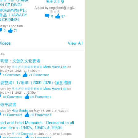
鬼王大士爷
Added by
engelbert@angku
導演BMW短片比
张文杰
作品《HAWA BY
0
87
N CE DING》
d by
O noc Sob
0
71
Videos
View All
STS
陳明發：文創的文化要素
sted by
馬來西亞微電影實驗室 Micro Movie Lab
on
bruary 21, 2021 at 11:00pm
7
Comments
71
Promotions
愛懇網》17週年（2009-2026）誠意禮贈
sted by
馬來西亞微電影實驗室 Micro Movie Lab
on
bruary 18, 2021 at 5:30pm
18
Comments
80
Promotions
柳敬亭說書
sted by
Host Studio
on May 14, 2017 at 4:30pm
11
Comments
56
Promotions
od and Fond Memories - Dedicated to all
ose born in 1940's, 1950's & 1960's
sted by
用心涼Coooool
on July 7, 2012 at 6:30pm
39
Comments
60
Promotions