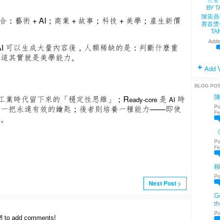
陳策鼎
：藝術 + AI；商業 + 故事；
科技 + 美學；產生新價
賽首獎
TA
Adde
AI 可以生成大量內容後，人類稀缺的是：判斷什麼重
。這其實就是美學能力。
Add 
BLOG PO
工業時代留下來的「穩定性思維」；R
是
時
eady-core
AI
Po
到一把永遠有效的鑰匙；後者則培養一種能力——即使
Fe
口。
《
Po
Fe
Po
Next Post >
Go
th
Po
網 to add comments!