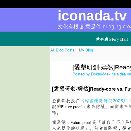
iconada.t
文化有根 創意是伴 bridging creat
故事廳 Story Hall
All Blog Posts
My Blog
[愛墾研創·嫣然]Ready-co
Posted by
Dokusō-tekina aidea
on
[愛墾研創·嫣然]
Ready-core vs. Fu
金蘭都教授在
《韓國趨勢研究2026》
說的
（未來防護、面向未來
Future-proof
樣。
簡單說：
是「讓自己不容易
Future-proof
未來變化的狀態」。前者偏防禦，後