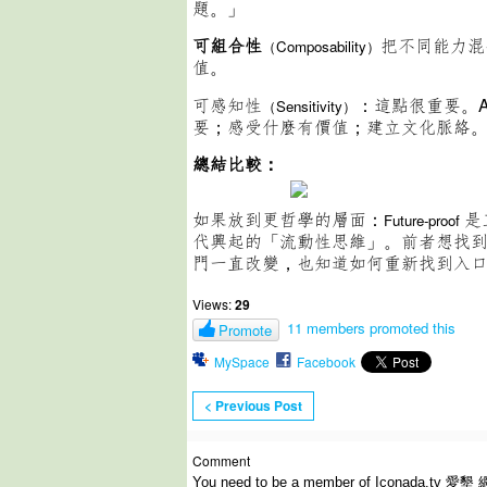
題。」
可組合性
把不同能力混合
（Composability）
值。
可感知性
：這點很重要。
（Sensitivity）
要；感受什麼有價值；建立文化脈絡
總結比較：
如果放到更哲學的層面：
是
Future-proof
代興起的「流動性思維」。前者想找
門一直改變，也知道如何重新找到入
Views:
29
11 members promoted this
Promote
MySpace
Facebook
< Previous Post
Comment
You need to be a member of Iconada.tv 愛墾 