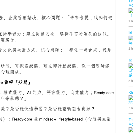
TV
Mo
《
涯、企業管理語境。核心問題：「未來會變，我如何避
2 h
iki
；保持學習力；建立財務安全；選擇不容易消失的技能。
防震房子。
玩
2 h
費文化與生活方式。核心問題：「變化一定會來，我是
葉
換狀態、可探索狀態、可立即行動狀態、像一個隨時能
Ch
、心理開放。
威
5 h
重視「狀態」
re
：程式能力、
能力、語言能力、商業能力；
Kh
AI
Ready-core
的生命狀態？」
地
審美？是否能快速學習？是否能重新組合資源？
5 h
向）；
是
（心態與生活
Ready-core
mindset + lifestyle-based
Ze
Mo