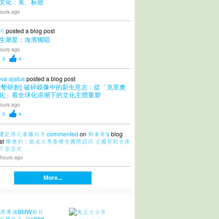
文化：美、标致
ours ago
 河
posted a blog post
生犀星：海濱獨唱
ours ago
0
4
ova ajatus
posted a blog post
愛墾研創] 破碎鏡像中的新生意志：從「克里奧
化」看全球化浪潮下的文化主體重塑
ours ago
0
4
還記得北婆羅州？
commented
on
鮮拿哥's
blog
st
楊德利：組成大馬基礎受國際認同 立國契約廿條
不容否定
 hours ago
More...