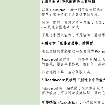
3.兩者對 AI 時代的差異尤其明顯
以前
f：學一門不會被取代
Future-proo
變？」很多技能本身會被重新定義。
例如：以前：會寫文章 = 價值；現在
更適合描述 AI 時代：
core
不是追求固定能力，而是培養：重新
4.兩者和「創作者思維」的關係
這也連接到愛墾網近年在追問的
Prompt
創作者：「我要學會 AI 
Future-proof
的審美、語言與世界觀，讓任何工具
前者適應工具；後者駕馭工具。
5.Ready-core更接近「創造未來的能
有一點被動：未來像暴風雨，我
Future-proof
保持敏捷，可以隨時改變路線。
因此
可轉換性
：不是固定身份
（Adaptability）