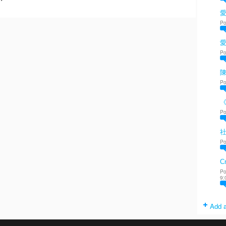
愛
Po
Po
陳
Po
Po
Po
Cr
Po
9:
Add a
. Powered by