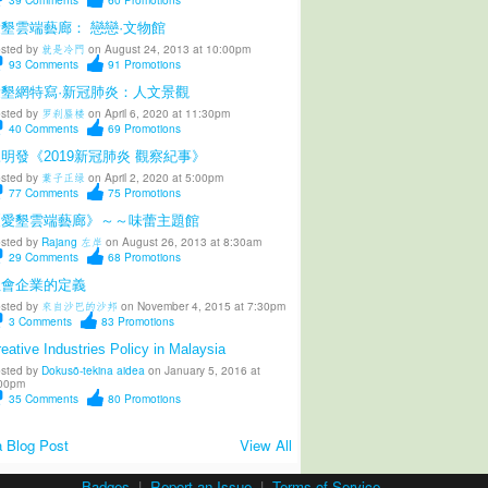
墾雲端藝廊： 戀戀·文物館
sted by
就是冷門
on August 24, 2013 at 10:00pm
93
Comments
91
Promotions
愛墾網特寫·新冠肺炎：人文景觀
sted by
罗刹蜃楼
on April 6, 2020 at 11:30pm
40
Comments
69
Promotions
明發《2019新冠肺炎 觀察紀事》
sted by
葉子正绿
on April 2, 2020 at 5:00pm
77
Comments
75
Promotions
《愛墾雲端藝廊》～～味蕾主題館
sted by
Rajang 左岸
on August 26, 2013 at 8:30am
29
Comments
68
Promotions
社會企業的定義
sted by
來自沙巴的沙邦
on November 4, 2015 at 7:30pm
3
Comments
83
Promotions
eative Industries Policy in Malaysia
sted by
Dokusō-tekina aidea
on January 5, 2016 at
00pm
35
Comments
80
Promotions
 Blog Post
View All
Badges
|
Report an Issue
|
Terms of Service