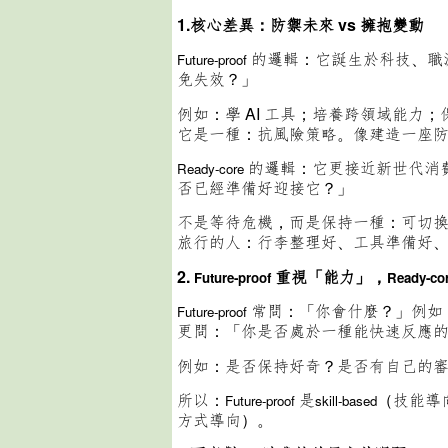
1.核心差異：防禦未來 vs 擁抱變動
的邏輯：它誕生於科技、職
Future-proof
免失效？」
例如：學 AI 工具；培養跨領域能力
它是一種：抗風險策略。像建造一座
的邏輯：它更接近新世代消
Ready-core
否已經準備好迎接它？」
不是等待危機，而是保持一種：可切
旅行的人：行李整理好、工具準備好
2.
重視「能力」，
Future-proof
Ready-co
常問：「你會什麼？」例如
Future-proof
更問：「你是否處於一種能快速反應
例如：是否保持好奇？是否有自己的
所以：
是
（技能導
Future-proof
skill-based
方式導向）。