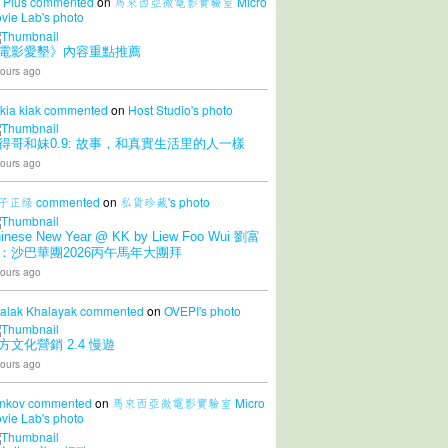
 Plus
commented
on
馬來西亞微電影實驗室 Micro
vie Lab's
photo
電影愛墾》內容重點推薦
ours ago
 kia kiak
commented
on
Host Studio's
photo
得哥和妹0.9: 故事，和真實生活里的人一樣
ours ago
子正绿
commented
on
私貨珍藏's
photo
inese New Year @ KK by Liew Foo Wui 劉富
：沙巴華團2026丙午馬年大團拜
ours ago
alak Khalayak
commented
on
OVEPI's
photo
方文化營銷 2.4 慢遊
ours ago
nkov
commented
on
馬來西亞微電影實驗室 Micro
vie Lab's
photo