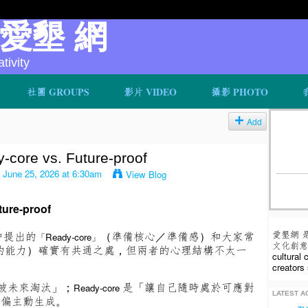
v 愛墾 網
ivity
社團 GROUPS
影片 VIDEO
攝影 PHOTO
Add
re vs. Future-proof
 June 25, 2026 at 6:30am
View Blog
ture-proof
愛墾網 
中提出的
（準備核心／準備感）和大家常
「Ready-core」
文化創意人
的能力）確實有共通之處，但兩者的心理結構不太一
cultural
creators 
被未來淘汰」；
是「讓自己隨時處於可應對
Ready-core
LATEST AC
者偏主動生成。