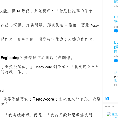
韵
5 h
的技能。但
時代，問題變成：
「什麼技能真的不會
AI
ili
室
：能提出洞見、定義問題、形成風格 = 價值。因此
Ready-
9 h
學習能力；審美判斷；問題設定能力
；人機協作能力。
lu
[
爾
9 h
和美學創作之間的文創關係。
 Engineering
工具，避免被淘汰。」
創作者：「我要建立自己
Ready-core
都能為我工作。」
誰
po
款
21
力」
要準備雨衣；Ready-core：未來像未知地形。我要
它包含：
VIDEOS
：「我是設計師」而是：「我能用設計思考解決問