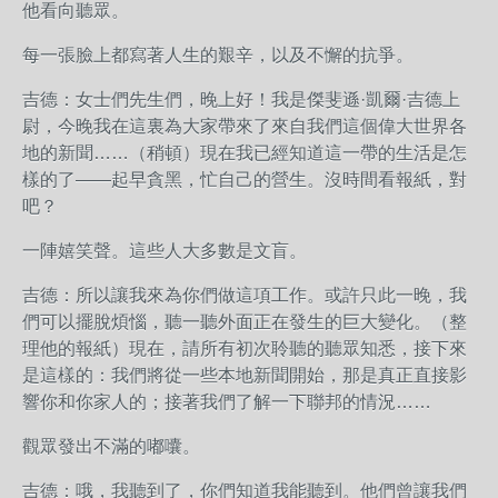
他看向聽眾。
每一張臉上都寫著人生的艱辛，以及不懈的抗爭。
吉德：女士們先生們，晚上好！我是傑斐遜·凱爾·吉德上
尉，今晚我在這裏為大家帶來了來自我們這個偉大世界各
地的新聞……（稍頓）現在我已經知道這一帶的生活是怎
樣的了——起早貪黑，忙自己的營生。沒時間看報紙，對
吧？
一陣嬉笑聲。這些人大多數是文盲。
吉德：所以讓我來為你們做這項工作。或許只此一晚，我
們可以擺脫煩惱，聽一聽外面正在發生的巨大變化。（整
理他的報紙）現在，請所有初次聆聽的聽眾知悉，接下來
是這樣的：我們將從一些本地新聞開始，那是真正直接影
響你和你家人的；接著我們了解一下聯邦的情況……
觀眾發出不滿的嘟囔。
吉德：哦，我聽到了，你們知道我能聽到。他們曾讓我們