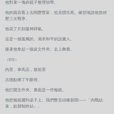
他對著一塊碎鏡子整理領帶。
他的面容看上去閱歷豐富，也見慣生死。確切地說他曾經
歷三次戰爭。
他花了片刻凝神靜氣。
這是一個孤獨的、渴求和平的說書人。
接著他拿起一個皮文件夾。走上舞臺。
（切至）
內景，車馬店，接前景
吉德點燃了牛眼燈。
他打開文件夾。裏面是一些報紙。
他把報紙擺到桌子上。我們瞥見頭條新聞——「內戰結
束，奴隸制終結」。