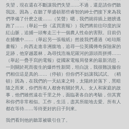
失望，現在還在不斷讓我們失望……不過，還是請你們聽
我說。因為，在聽了華盛頓那些睿智的紳士們接下來為我
們準備了什麽之後……（笑聲）嗯，我們就得插上翅膀逃
跑了……（舉起一份《孟買憲報》）我們將前往印度的深
紅山脈，追捕一頭奪走三十一個農人性命的害獸。目前仍
在捕獵中……（舉起另一張報紙）然後我們通過《哈珀斯
畫報》，向西走進非洲腹地，追尋一位英國傳奇探險家的
足跡，他穿越叢林，為尋找浩瀚尼羅河的源頭而拼搏……
（舉起一疊手寫的電報）從國家電報局發來的最新消息，
一則關於死而復生的爆炸性新聞，坦白說，我很難說服你
們相信這是真的……（停頓）但你們不妨讓我試試。（稍
頓）因為，在我們的一天結束之時，太陽終於落下，黑暗
隨之而來，你們所有人都會有關於男人、女人和家庭的故
事，他們雖然遠在千里之外，面臨著各自的考驗，但其實
和你們非常相似。工作，生活，盡其所能地去愛。所有人
都在等待……等待更好的日子到來。
我們看到他的聽眾被吸引住了。