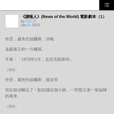
《讀報人》(News of the World) 電影劇本（1）
by
微影庫
Jan 3, 2023
外景，威奇托福爾斯，傍晚
遠處孤立的一片棚屋。
字幕：「1870年2月，北得克薩斯州」
（切至）
外景，威奇托福爾斯，接前景
現在鏡頭離近了一點拍攝這個小鎮。一旁聳立著一架旋轉
的風車。
（切至）