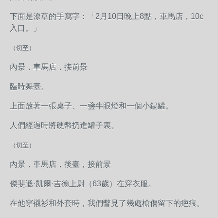
下面是潦草的手寫字：「2月10日晚上8點，車馬店，10c
入口。」
（切至）
內景，車馬店，接前景
臨時舞臺。
上面放著一張桌子、一盞牛眼燈和一個小錫罐。
人們經過時將硬幣扔進罐子裏。
（切至）
內景，車馬店，後臺，接前景
傑斐遜·凱爾·吉德上尉（63歲）在穿衣服。
在他穿襯衫和外套時，我們瞥見了幾處槍傷留下的疤痕。