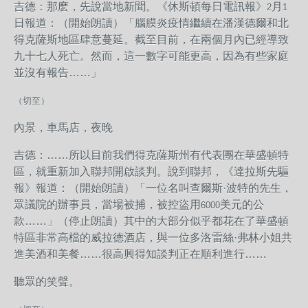
吉德：那麽，先說當地新聞。《休斯頓每日電訊報》
月
2
1
日報道：（開始朗讀）「腦膜炎疫情繼續在潘漢德爾和北
得克薩斯地區肆意蔓延。截至目前，在兩個月內已經導致
九十七人死亡。然而，這一數字可能更高，因為有些家庭
並沒有報告……」
（切至）
內景，車馬店，夜晚
吉德：……所以目前我們得克薩斯州有代表團在華盛頓特
區，就重新加入聯邦開啟談判。說到聯邦，《達拉斯先驅
報》報道：（開始朗讀）「一位名叫查爾斯·波特的先生，
眾議院的辦事員，當場被捕，被控盜用
美元的公
6000
款……」（停止朗讀）其中的大部分似乎都花在了華盛頓
特區非常高檔的威拉德酒店，與一位多洛雷絲·弗林小姐共
進美酒和美餐……很高興得知談判正在順利進行……
聽眾的笑聲。