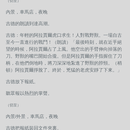
（切至）
內景，車馬店，夜晚
吉德的朗讀到達高潮。
吉德：年輕的阿拉賈爾虎口求生！人對戰野獸。一場自古
至今一直進行的戰鬥！（朗讀）「最後時刻，就在近乎絕
望的時候，阿拉賈爾占了上風。他空出的手臂伸向掉落的
刀。野獸的嘴巴開始合攏。但是阿拉賈爾的手指握住了刀
柄，在他們倒地時，將刀深深地紮進了野獸的脖頸。（稍
頓）阿拉賈爾掙脫了。終於，兇猛的老虎安靜了下來。」
吉德放下報紙。
聽眾報以熱烈的掌聲。
（切至）
內景/外景，車馬店，夜晚
吉德把報紙裝回文件夾裏。