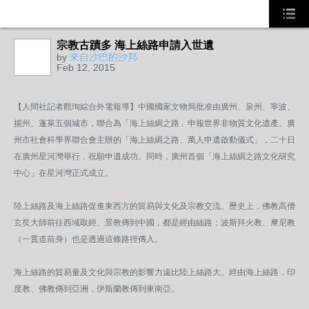
宗教古蹟多 海上絲路申請入世遺
by
來自沙巴的沙邦
Feb 12, 2015
【人間社記者觀珣綜合外電報導】中國國家文物局批准由廣州、泉州、寧波、
揚州、蓬萊五個城市，聯合為「海上絲綢之路」申報世界非物質文化遺產。廣
州市社會科學界聯合會主辦的「海上絲綢之路、萬人申遺啟動儀式」，二十日
在廣州星河灣舉行，祝願申遺成功。同時，廣州首個「海上絲綢之路文化研究
中心」在星河灣正式成立。
陸上絲路及海上絲路促進東西方的貿易與文化及宗教交流。歷史上，佛教高僧
玄奘大師前往西域取經、景教傳到中國，都是經由絲路；波斯拜火教、摩尼教
（一貫道前身）也是透過這條路徑傳入。
海上絲路的貿易量及文化與宗教的影響力遠比陸上絲路大。經由海上絲路，印
度教、佛教傳到亞洲，伊斯蘭教傳到東南亞。