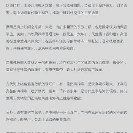
隋唐時期，由於西域戰火頻繁，陸上絲路被阻斷，造成海上絲路興起。到了唐
宋，海上絲路取代陸上絲路，成為中國對外交往的主要通道。
廣州是海上絲綢之路第一大港，有許多相關的宗教古蹟，也是國家級文物保護
單位。例如，南朝梁武帝普通七年（西元五二六年），天竺國（古印度）高僧
菩提達摩渡海來到廣州，在當時珠江河岸的華林寺一帶登陸，登岸後建西來
庵，傳播佛教文化，成為中國佛教禪宗祖師。
廣州佛教四大叢林之一的西來庵，現存有康熙年間建造的五百羅漢。據介紹，
這些神態殊異的羅漢中，有康熙皇帝、義大利旅行家馬可波羅。
古代海上絲路船隻啟航的珠江口，有一座南海神廟，是現存規模最大、保存最
完整的海神廟，建於隋代，距今一千四百多年，是古代皇帝祭海的場所。目前
廣州市文物部門正積極籌建南海海上絲路博物館。
另外，還有懷聖寺光塔，是中國第一座清真寺，寺內有始建於唐代的阿拉伯式
呼禮塔，即光塔，是海上絲路的重要實證。