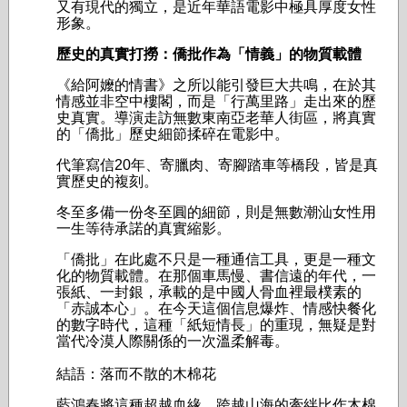
又有現代的獨立，是近年華語電影中極具厚度女性
形象。
歷史的真實打撈：僑批作為「情義」的物質載體
《給阿嬤的情書》之所以能引發巨大共鳴，在於其
情感並非空中樓閣，而是「行萬里路」走出來的歷
史真實。導演走訪無數東南亞老華人街區，將真實
的「僑批」歷史細節揉碎在電影中。
代筆寫信20年、寄臘肉、寄腳踏車等橋段，皆是真
實歷史的複刻。
冬至多備一份冬至圓的細節，則是無數潮汕女性用
一生等待承諾的真實縮影。
「僑批」在此處不只是一種通信工具，更是一種文
化的物質載體。在那個車馬慢、書信遠的年代，一
張紙、一封銀，承載的是中國人骨血裡最樸素的
「赤誠本心」。在今天這個信息爆炸、情感快餐化
的數字時代，這種「紙短情長」的重現，無疑是對
當代冷漠人際關係的一次溫柔解毒。
結語：落而不散的木棉花
藍鴻春將這種超越血緣、跨越山海的牽絆比作木棉