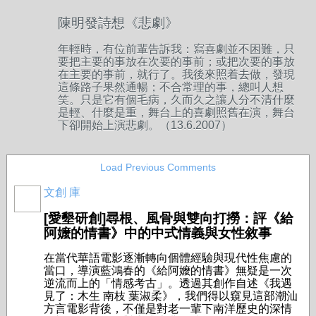
陳明發詩想《悲劇》
年輕時，有位前輩告訴我：寫喜劇並不困難，只
要把主要的事放在次要的事前；或把次要的事放
在主要的事前，就行了。我後來照着去做，發現
這條路子果然通暢；不合常理的事，總叫人想
笑。只是它有個毛病，久而久之讓人分不清什麼
是輕、什麼是重，舞台上的喜劇照舊在演，舞台
下卻開始上演悲劇。
（13.6.2007）
Load Previous Comments
文創 庫
[愛墾研創]尋根、風骨與雙向打撈：評《給
阿嬤的情書》中的中式情義與女性敘事
在當代華語電影逐漸轉向個體經驗與現代性焦慮的
當口，導演藍鴻春的《給阿嬤的情書》無疑是一次
逆流而上的「情感考古」。透過其創作自述《我遇
見了：木生 南枝 葉淑柔》，我們得以窺見這部潮汕
方言電影背後，不僅是對老一輩下南洋歷史的深情