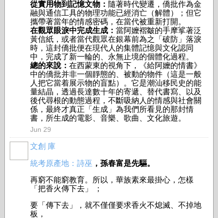
從實用物到記憶文物：
隨著時代變遷，僑批作為金
融與通信工具的物理功能已經消亡（解體）；但它
攜帶著當年的情感密碼，在當代被重新打開。
在觀眾眼淚中完成生成：
當阿嬤褶皺的手摩挲著泛
黃信紙，或者當代觀眾在銀幕前為之「破防」落淚
時，這封僑批便在現代人的集體記憶與文化認同
中，完成了新一輪的、永無止境的個體化過程。
總的來說：
在西蒙東的視角下，《給阿嬤的情書》
中的僑批并非一個靜態的、被動的物件（這是一般
人把它當着展示物的盲點）。它是潮汕移民史的能
量結晶，透過長達數十年的寄遞、替代書寫、以及
後代尋根的動態過程，不斷吸納人的情感與社會關
係，最終才真正「生成」為我們所看見的那封情
書，所生成的電影、音樂、歌曲、文化旅遊。
Jun 29
文創 庫
統考原產地：詩巫
，孫春富是先驅。
再窮不能窮教育。所以，華族素來最掛心，怎樣
「把香火傳下去」 ；
要「傳下去」，就不僅僅要求香火不熄滅、不掉地
板，