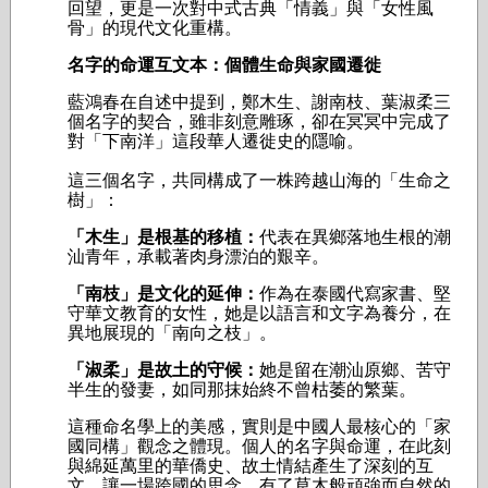
回望，更是一次對中式古典「情義」與「女性風
骨」的現代文化重構。
名字的命運互文本：個體生命與家國遷徙
藍鴻春在自述中提到，鄭木生、謝南枝、葉淑柔三
個名字的契合，雖非刻意雕琢，卻在冥冥中完成了
對「下南洋」這段華人遷徙史的隱喻。
這三個名字，共同構成了一株跨越山海的「生命之
樹」：
「木生」是根基的移植：
代表在異鄉落地生根的潮
汕青年，承載著肉身漂泊的艱辛。
「南枝」是文化的延伸：
作為在泰國代寫家書、堅
守華文教育的女性，她是以語言和文字為養分，在
異地展現的「南向之枝」。
「淑柔」是故土的守候：
她是留在潮汕原鄉、苦守
半生的發妻，如同那抹始終不曾枯萎的繁葉。
這種命名學上的美感，實則是中國人最核心的「家
國同構」觀念之體現。個人的名字與命運，在此刻
與綿延萬里的華僑史、故土情結產生了深刻的互
文，讓一場跨國的思念，有了草木般頑強而自然的