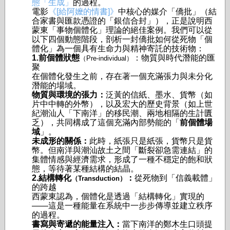
態「生成」
的過程。
電影
《[給阿嬤的情書]》
中核心的媒介「僑批」（結
合家書與匯款憑證的「銀信合封」），正是說明西
蒙東「事物個體化」理論的絕佳案例。我們可以從
以下四個動態階段，剖析一封僑批如何從死物「個
體化」為一個具有生命力與精神寄託的技術物：
1.前個體狀態
：物質與時代潛能的匯
（Pre-individual）
聚
在個體化發生之前，存在著一個充滿張力與未分化
潛能的場域。
物質與環境的張力：
泛黃的信紙、墨水、貨幣（如
片中中轉的外幣），以及宏大的歷史背景（如上世
紀潮汕人「下南洋」的移民潮、兩地相隔的生計匱
乏），共同構成了這個充滿內部勢能的「
前個體場
域
」。
未成形的關係：
此時，紙張只是紙張，貨幣只是貨
幣。但南洋與潮汕故土之間「斷裂卻急需連結」的
集體情感與經濟需求，形成了一種不穩定的飽和狀
態，等待著某種結構的結晶。
2.結構轉化
：
從死物到「信義載體」
（Transduction）
的跨越
西蒙東認為，個體化是透過「結構轉化」實現的
——這是一種能量在系統中一步步傳導並建立秩序
的過程。
書寫與寄遞的能量注入：
當下南洋的鄭木生口頭提