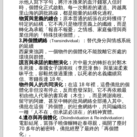
示他人寫下字句，將汗水換來的血汗錢塞入信封
時，個體化正式啟動。每一次郵差的遞送、跨越萬
里山海的調批路線，都是能量的結構化過程。
物質與意義的縫合：
原本普通的紙張在此時獲得了
特定的結構，它不再只是物理意義上的纖維，而是
轉化為承載「報喜不報憂」之情感、家庭倫理與商
業信用的「特殊技術個體」。
3.跨個體網絡
：替代身分與情感系統
（Transindividual）
的延續
西蒙東強調，一個物件的個體化不能脫離它所處的
環境與群體。
謊言與承諾的動態演化：
片中最大的轉折在於鄭木
生死後，泰國女子謝南枝（李思潼 飾）與葉淑柔素
昧平生，卻毅然接過重擔，以死者的名義繼續寫
信、寄錢長達 18 年。
物件與人的共同演化：
在這 18 年裡，這疊僑批的個
體化非但沒有停止，反而愈發深刻。它不再依賴最
初由他人代筆的書寫者（木生），而是將謝南枝、
留守的阿嬤、甚至中轉的批局網絡全部捲入其中。
僑批在這個「跨個體」的社會網絡中，共同編織出
一種「人不在，但承諾必須在」的精神實體。
4.遺存與再個體化
（Disindividuation & Re-individuation）
電影結尾，當孫子曉偉輾轉赴泰尋親，揭開了塵封
70 多年的祕密時，僑批經歷了最終的「再個體
化」。