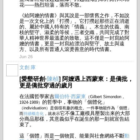
花——熱烈坦蕩，落而不散。
《給阿嬤的情書》與其說是一部懷舊之作，不如說
是一次文化上的「打撈」。它打撈起那些正在消逝
的、屬於中國人特有的「情義」。木生的仗義、南
枝的堅守、淑柔的等候，三者交織，共同完成了對
華人精神世界最溫柔的致敬。這不僅是一封寫給阿
嬤的情書，更是一封寫給漂泊與堅守、故土與遠
方、以及所有普通人滾燙善意的時代情書。
Jun 26
文創 庫
[愛墾研創·
陳楨
] 阿嬤遇上西蒙東：是僑批，
更是僑批穿過的歲月
在法國哲學家吉
爾伯特·西蒙東
（Gilbert Simondon，
的哲學中，事物的「個體化」
1924-1989）
（individuation）是個很有趣的概念。一件事物能作為「個體」
它不像工廠模具壓製出来的大部
而
持續概念化
，就表示
分商品那樣，其意義似乎在誕生的那一刻就宣告結
束了。
這「個體」而是一個物質、能量與社會網絡不斷
動