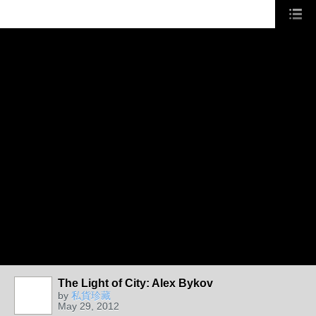
The Light of City: Alex Bykov
by
私貨珍藏
May 29, 2012