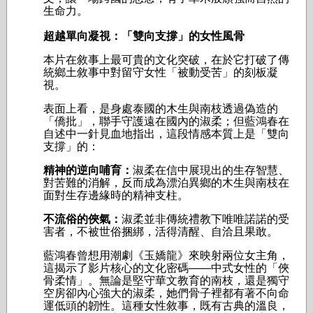
生命力。
超越單向凝視：「雙向支撐」的女性風骨
本片在敘事上最可貴的文化突破，在於它打破了傳
統鄉土敘事中對留守女性「被動受苦」的刻板凝
視。
表面上看，是身處泰國的木生與南枝透過偽造的
「僑批」，聯手守護遠在國內的淑柔；但藍鴻春在
自述中一針見血地指出，這段情感本質上是「雙向
支撐」的：
精神的逆向哺育：
淑柔在信中展現出的生存智慧、
對苦難的消解，反而成為漂泊異鄉的木生與南枝在
面對生存邊緣時的精神支柱。
不流俗的俠氣：
淑柔並非傳統禮教下唯唯諾諾的受
害者，不被世俗捆綁，活得清醒、自洽且果敢。
藍鴻春曾想用潮劇《玉嬌龍》來映射兩位女主角，
這揭示了影片核心的文化密碼——中式女性的「俠
骨柔情」。無論是堅守華文教育的南枝，還是獨守
空房卻內心強大的淑柔，她們骨子裡都有著不向命
運低頭的韌性。這種女性敘事，既有古典的溫良，