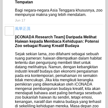
Tempatan
Bagi negara-negara Asia Tenggara khususnya, zoo
mempunyai makna yang lebih mendalam.
Jun 17
風華正茂
[iCONADA Research Team] Daripada Melihat
Haiwan kepada Membaca Kehidupan: Potensi
Zoo sebagai Ruang Kreatif Budaya
Sejak sekian lama, zoo difahami sebagai sebuah
ruang pameran: haiwan ditempatkan dalam habitat
tertentu dan pengunjung membeli tiket untuk
datang melihatnya. Namun, dengan kebangkitan
industri kreatif budaya dan ekonomi pengalaman
pada era kontemporari, pemahaman ini semakin
tidak mencukupi. Jika kita mengikuti kerangka
pemikiran yang dikemukakan oleh iCONADA
mengenai pembangunan budaya kreatif, kita akan
mendapati bahawa aset paling berharga sesebuah
zoo bukanlah haiwan itu sendiri, tetapi emosi,
kenangan, naratif dan makna budaya yang terhasil
di sekeliling kehidupan mereka. Masa depan zoo