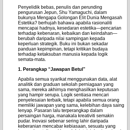
Penyelidik bebas, penulis dan perunding
pengurusan Jepun, Shu Yamaguchi, dalam
bukunya Mengapa Golongan Elit Dunia Mengasah
Estetika? berhujah bahawa apabila rasionaliti
mencapai hadnya, kesedaran estetika—pencarian
terhadap kebenaran, kebaikan dan keindahan—
berubah daripada nilai sampingan kepada
keperluan strategik. Buku ini bukan sekadar
panduan kepimpinan, tetapi kritikan budaya
terhadap ketaksuban manusia kepada logik
semata-mata.
1. Perangkap “Jawapan Betul”
Apabila semua syarikat menggunakan data, alat
analitik dan graduan sekolah perniagaan yang
sama, mereka akhirnya menghasilkan keputusan
yang hampir serupa. Logik sentiasa mencari
penyelesaian terbaik, tetapi apabila semua orang
memiliki jawapan yang sama, kelebihan daya saing
lenyap. Pasaran lalu terperangkap dalam
persaingan harga, manakala kreativiti semakin
pudar. Inovasi sebenar sering lahir daripada
keberanian mencabar kebiasaan, sesuatu yang