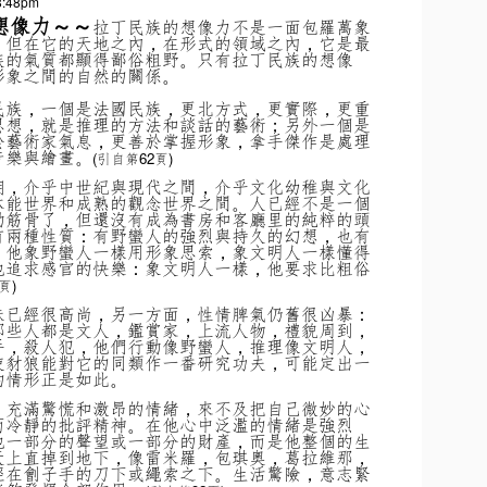
8:48pm
想像力～～
拉丁民族的想像力不是一面包羅萬象
。但在它的天地之內，在形式的領域之內，它是最
族的氣質都顯得鄙俗粗野。只有拉丁民族的想像
形象之間的自然的關係。
民族，一個是法國民族，更北方式，更實際，更重
思想，就是推理的方法和談話的藝術；另外一個是
於藝術家氣息，更善於掌握形象，拿手傑作是處理
音樂與繪畫。
(
引自第62頁)
期，介乎中世紀與現代之間，介乎文化幼稚與文化
本能世界和成熟的觀念世界之間。人已經不是一個
動筋骨了，但還沒有成為書房和客廳里的純粹的頭
有兩種性質：有野蠻人的強烈與持久的幻想，也有
。他象野蠻人一樣用形象思索，象文明人一樣懂得
他追求感官的快樂：象文明人一樣，他要求比粗俗
頁)
味已經很高尚，另一方面，性情脾氣仍舊很凶暴：
那些人都是文人，鑑賞家，上流人物，禮貌周到，
手，殺人犯，他們行動像野蠻人，推理像文明人，
使豺狼能對它的同類作一番研究功夫，可能定出一
的情形正是如此。
，充滿驚慌和激昂的情緒，來不及把自己微妙的心
而冷靜的批評精神。在他心中泛濫的情緒是強烈
他一部分的聲望或一部分的財產，而是他整個的生
天上直掉到地下，像雷米羅，包琪奧，葛拉維那，
經在劊子手的刀下或繩索之下。生活驚險，意志緊