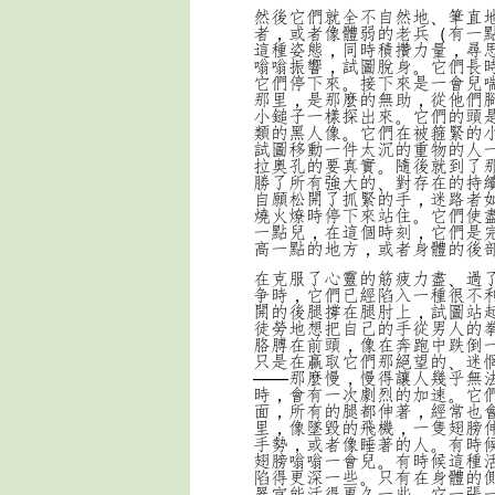
然後它們就全不自然地、筆直
者，或者像體弱的老兵（有一
這種姿態，同時積攢力量，尋
嗡嗡振響，試圖脫身。它們長
它們停下來。接下來是一會兒
那里，是那麼的無助，從他們
小鎚子一樣探出來。它們的頭
類的黑人像。它們在被箍緊的
試圖移動一件太沉的重物的人
拉奧孔的要真實。隨後就到了
勝了所有強大的、對存在的持
自願松開了抓緊的手，迷路者
燒火燎時停下來站住。它們使
一點兒，在這個時刻，它們是
高一點的地方，或者身體的後
在克服了心靈的筋疲力盡、過
争時，它們已經陷入一種很不
開的後腿撐在腿肘上，試圖站
徒勞地想把自己的手從男人的
胳膊在前頭，像在奔跑中跌倒
只是在贏取它們那絕望的、迷
——那麼慢，慢得讓人幾乎無
時，會有一次劇烈的加速。它
面，所有的腿都伸著，經常也
里，像墜毀的飛機，一隻翅膀
手勢，或者像睡著的人。有時
翅膀嗡嗡一會兒。有時候這種
陷得更深一些。只有在身體的
器官能活得更久一些。它一張