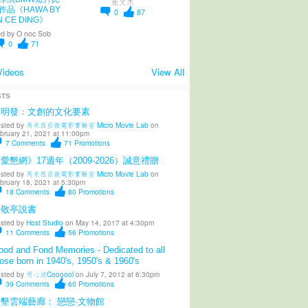
张文杰
作品《HAWA BY
0
87
N CE DING》
d by
O noc Sob
0
71
Videos
View All
STS
陳明發：文創的文化要素
sted by
馬來西亞微電影實驗室 Micro Movie Lab
on
bruary 21, 2021 at 11:00pm
7
Comments
71
Promotions
愛懇網》17週年（2009-2026）誠意禮贈
sted by
馬來西亞微電影實驗室 Micro Movie Lab
on
bruary 18, 2021 at 5:30pm
18
Comments
80
Promotions
柳敬亭說書
sted by
Host Studio
on May 14, 2017 at 4:30pm
11
Comments
56
Promotions
od and Fond Memories - Dedicated to all
ose born in 1940's, 1950's & 1960's
sted by
用心涼Coooool
on July 7, 2012 at 6:30pm
39
Comments
60
Promotions
墾雲端藝廊： 戀戀·文物館