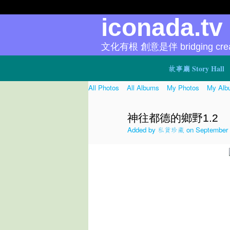
iconada.t
文化有根 創意是伴 bridging creat
故事廳 Story Hall
All Photos
All Albums
My Photos
My Alb
神往都德的鄉野1.2
Added by
私貨珍藏
on September 