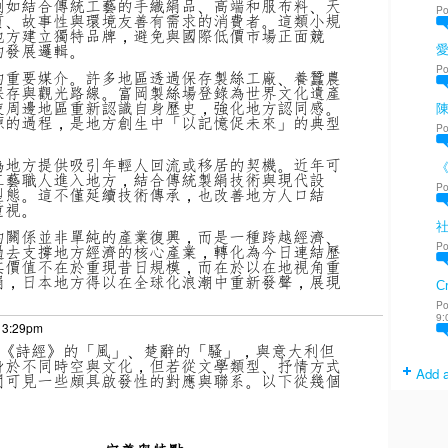
例如結合傳統工藝的手織絹品、高端和服布料、天
Po
質、故事性與環境友善有需求的消費者。這類小規
地方建立獨特品牌，避免與國際低價市場正面競
的發展邏輯。
Po
的重要媒介。許多地區透過保存製絲工廠、養蠶農
保存與觀光路線。富岡製絲場登錄為世界文化遺產
使周邊地區重新認識自身歷史，強化地方認同感。
陳
源的過程，是地方創生中「以記憶促未來」的典型
Po
為地方提供吸引年輕人回流或移居的契機。近年可
工藝職人進入地方，結合傳統製絹技術與現代設
Po
型態。這不僅延續技術傳承，也改善地方人口結
重視。
的關係並非單純的產業復興，而是一種跨越經濟、
Po
過去支撐地方經濟的核心產業，轉化為今日連結歷
其價值不在於重現昔日規模，而在於以在地視角重
絹，日本地方得以在全球化浪潮中重新發聲，展現
Cr
Po
9:
t 3:29pm
《詩經》的「風」、楚辭的「騷」，與意大利但
身於不同時空與文化，但若從文學類型、抒情方式
Add a
間可見一些頗具啟發性的對應與聯系。以下從幾個