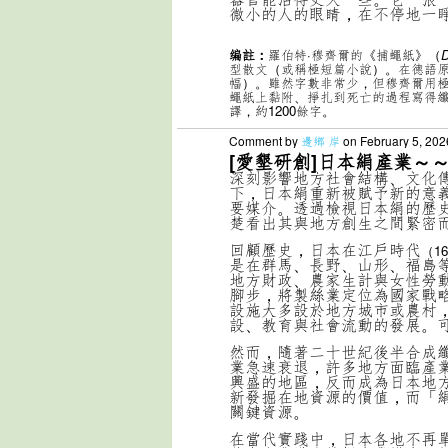
微小的人的眼睛，在不停地一
编註：
羅伯特·穆齊爾的《捕蠅紙》（
D
型散文（或稱極短篇小說）。在德語
幅）。雖然字數非常少，但穆齊爾用
蠅紙上黏附、掙扎到死亡的過程寫得
譯，約1200餘字。
Comment by
邊鄉 岸
on February 5, 202
[愛墾研創]日本絹產業～
深刻影響地方社會結構、文化
下，日本絹重新被賦予新的意
要媒介。透過檢視日本絹的歷
楚看出其與地方創生之間緊密
回顧歷史，日本在江戶時代
（16
是在群馬、長野、山形、福島
地方財政、農家生計與女性勞
腳步，將製絲業定位為國家戰
設施大多設於地方城市或農村
設、教育與社會流動的發展。
然而，隨著二十世紀後半合成
業急速衰退，許多地方面臨產
興盛的地區，反而成為日本地
新發掘在地資源的價值，而「
關鍵資源。
在當代實踐中，日本各地不再