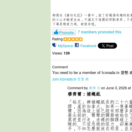
都德在《磨坊札記》一書中，說了好幾個有趣的故
的小山羊酷爱自由，不滿足于後園的那點青草，于
下場是精疲力竭、被狼吞噬。
7 members promoted this
Promote
Rating:
MySpace
Facebook
Views:
139
Comment
You need to be a member of Iconada.tv 愛墾 
Join Iconada.tv 愛墾 網
Comment by
邊鄉 岸
on June 3, 2026 at
穆齊爾：捕蠅紙
「粘足」牌捕蠅紙長約三十六
膠，產於加拿大。如果一隻蒼
慣，因為這上面已經有那麼多
最尖部的、彎彎的關節被粘住
黑夜里行走，赤裸的腳踝碰上
暖的、不容忽視的阻力，卻漸
手，不知怎麼就放在那里，並