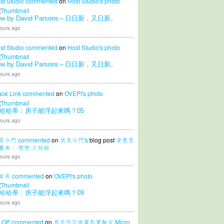
st Studio
commented
on
Host Studio's
photo
ow by David Parsons～日日新，又日新。
ours ago
st Studio
commented
on
Host Studio's
photo
ow by David Parsons～日日新，又日新。
ours ago
ace Link
commented
on
OVEPI's
photo
哈哈蒂：房子能浮起來嗎？05
ours ago
是冷門
commented
on
就是冷門's
blog post
愛墾雲
藝廊： 戀戀·文物館
ours ago
拿哥
commented
on
OVEPI's
photo
哈哈蒂：房子能浮起來嗎？09
ours ago
LOP
commented
on
馬來西亞微電影實驗室 Micro