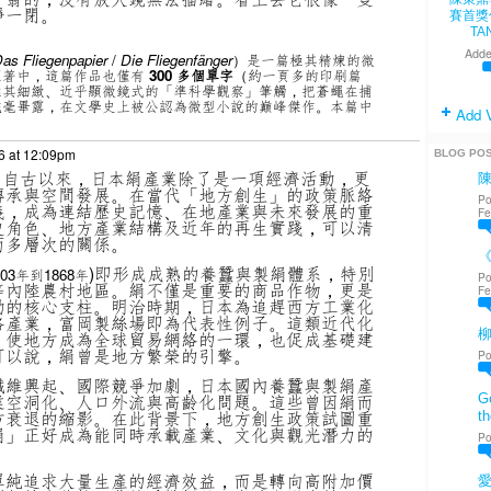
睜一閉。
賽首獎
TA
Adde
as Fliegenpapier
/
Die Fliegenfänger
）是一篇極其精煉的微
原著中，這篇作品也僅有
300
多個單字
（約一頁多的印刷篇
極其細緻、近乎顯微鏡式的「準科學觀察」筆觸，把蒼蠅在捕
纖毫畢露，在文學史上被公認為微型小說的巔峰傑作。本篇中
Add 
6 at 12:09pm
BLOG PO
～
自古以來，
日本絹產業除了是一項經濟活動，更
傳承與空間發展。在當代「地方創生」的政策脈絡
Po
義，成為連結歷史記憶、在地產業與未來發展的重
Fe
史角色、地方產業結構及近年的再生實踐，可以清
而多層次的關係。
《
)即形成成熟的養蠶與製絹體系，特別
03年到1868年
Po
等內陸農村地區。絹不僅是重要的商品作物，更是
Fe
動的核心支柱。明治時期，日本為追趕西方工業化
略產業，富岡製絲場即為代表性例子。這類近代化
，使地方成為全球貿易網絡的一環，也促成基礎建
可以說，絹曾是地方繁榮的引擎。
Po
纖維興起、國際競爭加劇，日本國內養蠶與製絹產
業空洞化、人口外流與高齡化問題。這些曾因絹而
Go
方衰退的縮影。在此背景下，地方創生政策試圖重
th
絹」正好成為能同時承載產業、文化與觀光潛力的
Po
單純追求大量生產的經濟效益，而是轉向高附加價
愛