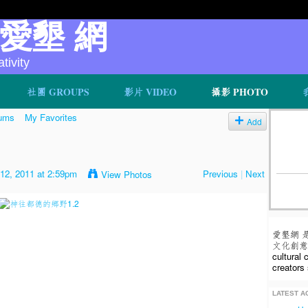
v 愛墾 網
ivity
社團 GROUPS
影片 VIDEO
攝影 PHOTO
ums
My Favorites
Add
12, 2011 at 2:59pm
Previous
|
Next
View Photos
愛墾網 
文化創意人
cultural
creators 
LATEST AC