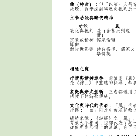
曲（神曲）：
但丁以第一人稱
救贖、哲學探討與歷史批判於
文學功能與時代精神
功能
風
教化與批判
是（含蓄批判現
實）
宗教或精神
儒家倫理
導向
對後世影響
詩詞格律、儒家文
學傳統
相通之處
抒情與精神追尋
：
無論是《風
是《神曲》中靈魂的探尋，都
象徵與形式創新
：
三者都運用
語境下的詩歌傳統。
文化與時代的代表
：
「風」代
抒懷；
「曲」則是中古基督教
總結來說，《詩經》之「風」
背景大不相同，但都代表了某
從倫理到形而上的演進。它們