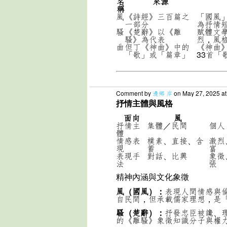
名
來源
稱
風
《詩經》三百篇之
「國風
一部分
為抒情
騷
《楚辭》以《離
賦體文
騷》為代表
烈，風
曲
但丁《神曲》中的
《神曲
「歌」或「篇章」
33首「
Comment by
邊鄉 岸
on May 27, 2025 a
抒情主體與風格
面向
風
抒情主
集體／民間
個人
體
情感表
樸素、直接、含
激烈
現
蓄
富
表現手
對話、比興
象徵
法
張
精神內涵與文化象徵
風（國風）：
表現人間情感與
自民間，但承載儒家理想，是
騷（楚辭）：
抒發忠臣被讒、
的《離騷》象徵知識分子與權