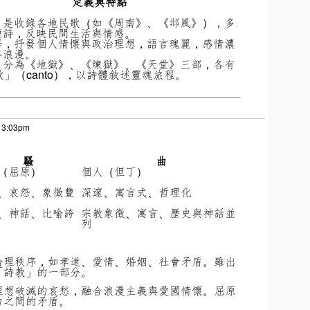
定義與特點
」是收錄各地民歌（如《周南》、《邶風》），多
短詩，反映民間生活與情感。
學，抒發個人情懷與政治理想，語言瑰麗，感情濃
格浪漫。
》分為《地獄》、《煉獄》、《天堂》三部，各有
歌」（canto），以詩體敘述靈魂旅程。
t 3:03pm
騷
曲
（屈原）
個人（但丁）
、哀怨、象徵豐
深邃、寓言式、哲理化
、神話、比喻誇
宗教象徵、寓言、歷史與神話並
列
倫理秩序，如孝道、愛情、婚姻、社會矛盾。雖出
「詩教」的一部分。
理想破滅的哀愁，融合浪漫主義與愛國情懷。屈原
力之間的矛盾。