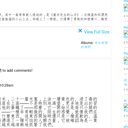
Ho
B
事。其中一篇常常被人提起的，是《塞甘先生的山羊》：这頭温和而漂亮
2 h
是偷偷溜到小山上去，却碰上了一頭狼。它選擇了勇敢的和狼搏斗，雖然
Ho
View Full Size
B
Albums:
神往都德
2 h
的鄉野
Pl
札
3 h
網 to add comments!
就
端
 10:29am
3 h
釐米，二十一釐米寬，上涂一層黃色的、浸了毒的
鮮
蠅落在上面——不是特別地渴望，更多地是出於習
其他的蒼蠅了——那麼，它一開始只是每只小腿的
札
了——一種非常輕微的、陌生的感覺，就像我們在
了什麼東西。這東西開始時還只是一種柔軟的、溫
5 h
漸湧進了一種可怕的人類力量，它被確認為是一隻
且越來越清晰地抓緊了我們。
iP