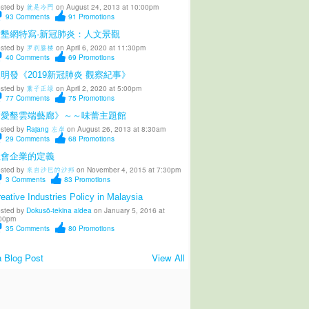
sted by
就是冷門
on August 24, 2013 at 10:00pm
93
Comments
91
Promotions
愛墾網特寫·新冠肺炎：人文景觀
sted by
罗刹蜃楼
on April 6, 2020 at 11:30pm
40
Comments
69
Promotions
明發《2019新冠肺炎 觀察紀事》
sted by
葉子正绿
on April 2, 2020 at 5:00pm
77
Comments
75
Promotions
《愛墾雲端藝廊》～～味蕾主題館
sted by
Rajang 左岸
on August 26, 2013 at 8:30am
29
Comments
68
Promotions
社會企業的定義
sted by
來自沙巴的沙邦
on November 4, 2015 at 7:30pm
3
Comments
83
Promotions
eative Industries Policy in Malaysia
sted by
Dokusō-tekina aidea
on January 5, 2016 at
00pm
35
Comments
80
Promotions
 Blog Post
View All