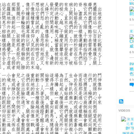
Mo
地站在那里，像不想被人發覺的有病的脊椎癆患
點兒羅圈腿，好像站在鋒利的棱角上）。它們擺出
思計謀。幾秒鐘後它們下定決心，開始盡其所能地
韵
時間地進行著這種憤怒的行動，直到筋疲力盡迫使
5 h
喘息和新一輪的嘗試，但間歇越來越長。它們站在
腳下升起一股讓人迷亂的臭味。它們的舌頭像一把
是棕色的、毛茸茸的，像用椰子做的一樣，酷似人
葉
小細腿上前傾後仰，屈膝，又繃直，就像千方百計
一樣，但做的比人要悲壯，極度用力的運動表情比
Ch
那個總是那麼罕見的時刻，當前的一秒鐘的需要戰
威
續感覺。是那樣的時刻，就像攀登者因手指疼痛而
6 h
如孩子一般躺倒在雪地里，被追殺者在馬的脅腹火
盡全力也不能把自己從下邊拔出來。它們陷下去了
完全虛弱的。立刻，又有新的地方被粘住了，腿上
IN
部，或者翅膀的末端。
栖
色
了一小會兒之後重新開始這場為了生命而進行的鬥
利的境地，它們的動作變得不自然。於是它們用伸
6 h
起來，或者坐在地上，上身騰起，伸長胳膊，就像
拳頭中掙脫出來的女人一樣，或者趴在那里，頭和
一樣，只是臉還高昂著。但敵人始終只是消極的，
惘的分分秒秒。一種空洞，一種虛無劃進它們心中
法跟蹤，但通常在最後，當最後一次內心崩潰到來
們突然間倒下，臉越過腿向前撲地，或者倒向側
會仰面朝天，腿向後蹬劃著。它們就這樣躺在那
VIDEOS
伸向空中，或者像死了的馬，或者像無數個絕望的
候第二天還會有一隻醒過來，用腿摸索一會兒或用
活動遍佈在整個戰場上，隨後所有的蒼蠅都向死亡
側面，在腿跟處，還會有某個十分微小的、顫動的
一翕的，沒有放大鏡無法描繪。看上去它很像一隻
陳策鼎