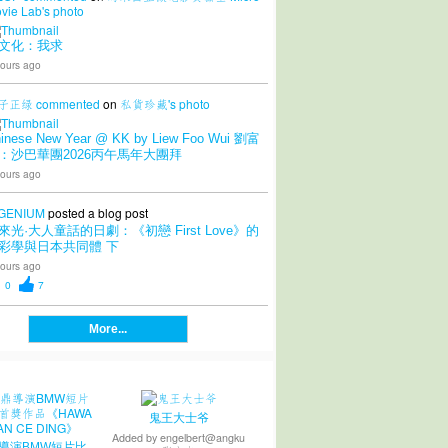
vie Lab's
photo
文化：我求
ours ago
子正绿
commented
on
私貨珍藏's
photo
inese New Year @ KK by Liew Foo Wui 劉富
：沙巴華團2026丙午馬年大團拜
ours ago
GENIUM
posted a blog post
來光·大人童話的日劇：《初戀 First Love》的
彩學與日本共同體 下
ours ago
0
7
More...
鬼王大士爷
Added by
engelbert@angku
導演BMW短片比