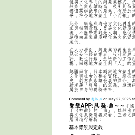
值與文化導向的絹產業模式。
然染色與永續時尚，吸引對品
模但高辨識度的產業，有助於
爭，符合地方創生「小而強」
此外，絹也成為地方文化再生
家與相關景觀，發展文化資產
後，不僅帶動觀光人潮，也促
這種由產業遺產轉化為文化資
案例。
在人力層面，絹產業的再生也
見部分年輕創業者、設計師與
計、數位行銷，創造新的工作
構，回應地方創生對「人」的
總體而言，日本絹與地方創生
文化與社會的整合實踐。絹從
史、創意與永續發展的媒介。
新定義「發展」的意義。透過
屬於自身的獨特未來。
Comment by
邊鄉 岸
on May 27, 2025 a
愛墾APP:風·骚·曲～～
中國
丁《神曲》的「曲」，雖然出
與文化象徵意義來看，三者之
層面進行解析：
基本背景與定義