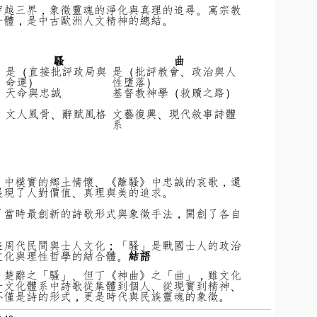
穿越三界，象徵靈魂的淨化與真理的追尋。寓宗教
一體，是中古歐洲人文精神的總結。
騷
曲
是（直接批評政局與
是（批評教會、政治與人
命運）
性墮落）
天命與忠誠
基督教神學（救贖之路）
文人風骨、辭賦風格
文藝復興、現代敘事詩體
系
》中樸實的鄉土情懷、《離騷》中忠誠的哀歌，還
展現了人對價值、真理與美的追求。
了當時最創新的詩歌形式與象徵手法，開創了各自
表周代民間與士人文化；
「騷」是戰國士人的政治
文化與理性哲學的結合體。
結語
、楚辭之「騷」、但丁《神曲》之「曲」，雖文化
一文化體系中詩歌從集體到個人、從現實到精神、
不僅是詩的形式，更是時代與民族靈魂的象徵。