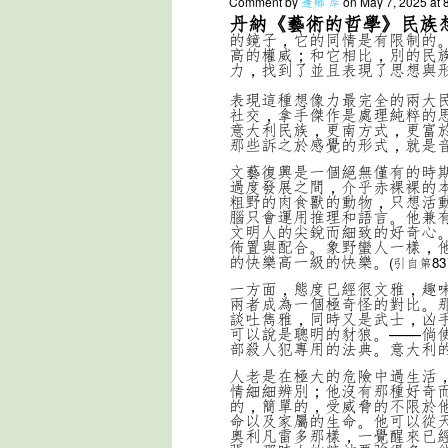
Comment by
邊鄉 岸
on May 7, 2025 at 
丹納《藝術的哲學》民族
的鏡子，它的同情是有限制的
高的權威；和它相比，別的民
力，找到了並且表現了思想與
表現這種想像力最完全的兩大
社交，拿手傑作是處理純粹的
意大利民族，更南方式，更富
那些訴之於感覺的形式，就是
文藝復興是一個絕無僅有的時
過度發展之間，介乎赤裸裸的
粗野的肉食獸的動物，只想活
腦只會運用推理和語言。他兼
文明人的尖銳而細致的好奇心
佈置與配合。象野蠻人一樣，
的快樂高一級的快樂。
(
引自第83
一方面，態度已經很文雅，趣
兩者成為一個極奇怪的對比。
談吐雋雅，同時又是武士，凶
可以說是聰明的豺狼。——倘
部殺人犯專用的法典。意大利
人老是在極大的危險中過生活
情細細辨別；他沒有那種好奇
的，簡單的，受威脅的不限於
命以及家屬的生命。他可以從
奧利凡雷多那樣，一覺醒來已