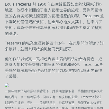
Louis Trezerras 於 1958 年出生於風景如畫的法國佩裡格
地區。他從小就開始了進入藝術世界的旅程，受到周圍地
區的古典美景和法國豐富的藝術遺產的影響。Trezerras 並
不滿足於僅僅觀察藝術，他全身心地投入其中。他學習了
美術，這為他未來作為藝術家和攝影師的努力奠定了堅實
的基礎。
Trezerras 的職業生涯跨越四十多年，在此期間他舉辦了許
多展覽，並因其獨特的風格而受到認可。
他的作品以現實主義和超現實主義的精致融合為特色，經
常讓人想起文藝復興時期藝術的優雅和優雅。Trezerras 對
手藝的執著和捕捉作品精髓的能力為他在當代藝術界贏得
了榮譽。
一位年輕女子站在黑暗的背景下，她的頭微微低著，手指輕輕地觸摸著
她的乳房。有一種脆弱感，同時又有一種安靜的力量。Trezerras 設法
捕捉到了這種二元性——脆弱與穩定，純真與智慧。他筆下的人物經常
沉浸在內省中，仿佛沉浸在他們自己的世界中，邀請我們停下來與他們