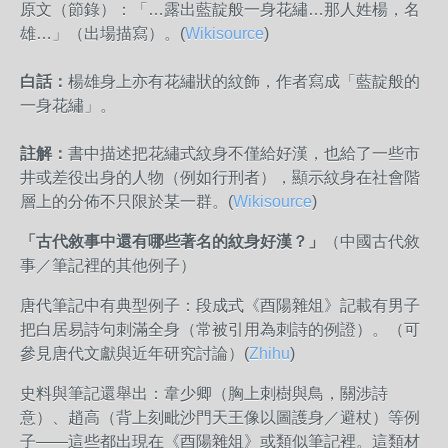
原文（節錄）：「…露出藍靛般一身花繡…那人姓楊，名
雄…」（出場描寫）。
(
Wikisource
)
白話：
楊雄身上亦有花繡狀的紋飾，作者寫成「藍靛般的
一身花繡」。
註解：
書中描述把花繡式紋身不僅給好漢，也給了一些市
井或差役出身的人物（例如行刑者），顯示紋身在社會階
層上的分佈不只限於某一群。
(
Wikisource
)
「古代敘事中還有哪些著名的紋身好漢？」
（中國古代敘
事／筆記裡的其他例子）
唐代筆記中有典型例子：段成式《酉陽雜俎》記載有男子
把白居易詩句刺滿全身（常被引用為刺詩的例證）。（可
參見唐代文獻與近年研究討論
）(
Zhihu
)
史料與筆記還舉出：韋少卿（胸上刺樹與鳥，關涉詩
意）、趙高（背上刻毗沙門天王像以圖護身／避杖）等例
子——這些都出現在《酉陽雜俎》或類似筆記裡。這類材