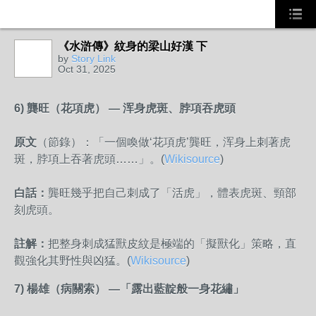
《水滸傳》紋身的梁山好漢 下
by
Story Link
Oct 31, 2025
6)
龔旺（花項虎） —
浑身虎斑、脖項吞虎頭
原文
（節錄）：「一個喚做‘花項虎’龔旺，浑身上刺著虎
斑，脖項上吞著虎頭……」。
(
Wikisource
)
白話：
龔旺幾乎把自己刺成了「活虎」，體表虎斑、頸部
刻虎頭。
註解：
把整身刺成猛獸皮紋是極端的「擬獸化」策略，直
觀強化其野性與凶猛。
(
Wikisource
)
7)
楊雄（病關索） —
「露出藍靛般一身花繡」