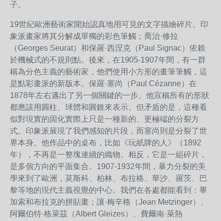
子。
19世紀歐洲藝術家開始認真地用可見的文字描繪碎片。印
象派畫家將其分解成單獨的彩色筆觸；喬治·修拉
（Georges Seurat）和保羅·西涅克（Paul Signac）依賴
於機械式的不規則點。後來，在1905-1907年間，有一群
稱為分色主義的藝術家，他們使用小方形的畫筆筆觸，這
是點彩畫派的新版本。保羅·塞尚（Paul Cézanne）在
1878年左右邁出了另一個關鍵的一步。他宣稱所有的形狀
都應該用圓柱、球體和圓錐來表示。但矛盾的是，這種看
似對現實的固化實際上只是一種新的、更極端的分裂方
式。印象派展現了我們感知的片段，而塞尚則是分裂了世
界本身。他作品中的桌布，比如《玩紙牌的人》（1892
年），不再是一整塊連續的織物。相反，它是一組碎片，
是多個方向的平面集合。1907-1932年間，暴力分裂的美
學來到了歐洲，莫斯科、柏林、布拉格、華沙、羅茨、巴
黎等地的現代主義視覺的中心。我們在各處都能看到：畢
加索和布拉克的拼貼畫；讓·梅辛格（Jean Metzinger）、
阿爾伯特·格萊茲（Albert Gleizes）、費爾南·萊熱