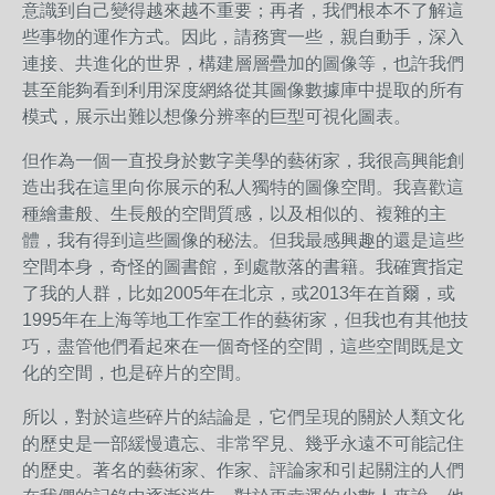
意識到自己變得越來越不重要；再者，我們根本不了解這
些事物的運作方式。因此，請務實一些，親自動手，深入
連接、共進化的世界，構建層層疊加的圖像等，也許我們
甚至能夠看到利用深度網絡從其圖像數據庫中提取的所有
模式，展示出難以想像分辨率的巨型可視化圖表。
但作為一個一直投身於數字美學的藝術家，我很高興能創
造出我在這里向你展示的私人獨特的圖像空間。我喜歡這
種繪畫般、生長般的空間質感，以及相似的、複雜的主
體，我有得到這些圖像的秘法。但我最感興趣的還是這些
空間本身，奇怪的圖書館，到處散落的書籍。我確實指定
了我的人群，比如2005年在北京，或2013年在首爾，或
1995年在上海等地工作室工作的藝術家，但我也有其他技
巧，盡管他們看起來在一個奇怪的空間，這些空間既是文
化的空間，也是碎片的空間。
所以，對於這些碎片的結論是，它們呈現的關於人類文化
的歷史是一部緩慢遺忘、非常罕見、幾乎永遠不可能記住
的歷史。著名的藝術家、作家、評論家和引起關注的人們