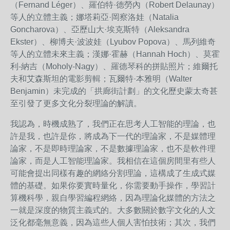
（Fernand Léger）、羅伯特·德勞內（Robert Delaunay）
等人的立體主義；娜塔莉亞·岡察洛娃（Natalia
Goncharova）、亞歷山大·埃克斯特（Aleksandra
Ekster）、柳博夫·波波娃（Lyubov Popova）、馬列維奇
等人的立體未來主義；漢娜·霍赫（Hannah Hoch）、莫霍
利-納吉（Moholy-Nagy）、羅德琴科的拼貼照片；維爾托
夫和艾森斯坦的電影剪輯；瓦爾特·本雅明（Walter
Benjamin）未完成的「拱廊街計劃」的文化歷史蒙太奇甚
至引發了更多文化分裂理論的解讀。
我認為，時機成熟了，我們正在思考人工智能的理論，也
許是我，也許是你，將成為下一代的理論家，不是媒體理
論家，不是即時理論家，不是數據理論家，也不是軟件理
論家，而是人工智能理論家。我相信在這個房間里有些人
可能會提出同樣有趣的網絡分割理論，這構成了生成式媒
體的基礎。如果你要實時量化，你需要動手操作，學習計
算機科學，親自學習編程網絡，因為理論化媒體的方法之
一就是深度的物質主義式的。大多數關於數字文化的人文
泛化都毫無意義，因為這些人個人害怕技術；其次，我們