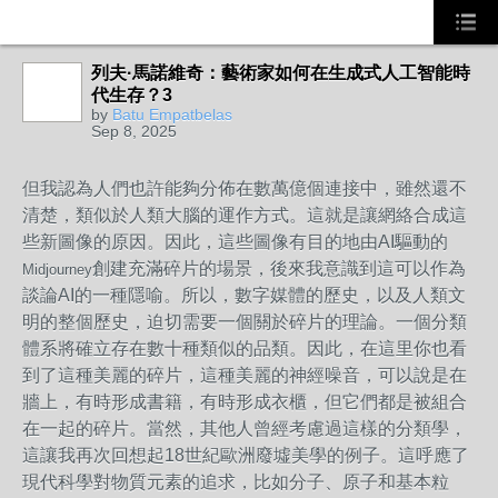
列夫·馬諾維奇：藝術家如何在生成式人工智能時
代生存？3
by
Batu Empatbelas
Sep 8, 2025
但我認為人們也許能夠分佈在數萬億個連接中，雖然還不
清楚，類似於人類大腦的運作方式。這就是讓網絡合成這
些新圖像的原因。因此，這些圖像有目的地由AI驅動的
創建充滿碎片的場景，後來我意識到這可以作為
Midjourney
談論AI的一種隱喻。所以，數字媒體的歷史，以及人類文
明的整個歷史，迫切需要一個關於碎片的理論。一個分類
體系將確立存在數十種類似的品類。因此，在這里你也看
到了這種美麗的碎片，這種美麗的神經噪音，可以說是在
牆上，有時形成書籍，有時形成衣櫃，但它們都是被組合
在一起的碎片。當然，其他人曾經考慮過這樣的分類學，
這讓我再次回想起18世紀歐洲廢墟美學的例子。這呼應了
現代科學對物質元素的追求，比如分子、原子和基本粒