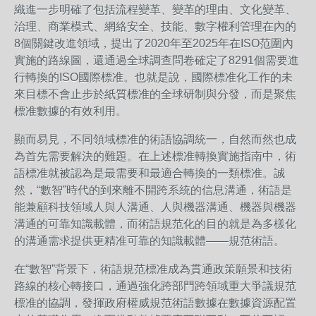
織進一步明確了包括流程變革、變革的理由、文化變革、
治理、商業模式、網絡安全、技能、數字權利管理在內的
8個關鍵改進領域，提出了2020年至2025年在ISO范圍內
實施的路線圖，還通過全球調查問卷確定了8291個需要進
行轉換的ISO國際標准。也就是說，國際標准化工作的未
來目標不會止步於紙質標准的全球研制與分發，而是聚焦
標准數據的有效利用。
顯而易見，不同領域標准的術語協調統一，自然而然也成
為首先需要解決的難題。在上述標准轉換實施指南中，術
語標准就被認為是最需要和最適合轉換的一類標准。誠
然，“數智”時代的到來離不開跨系統的信息溝通，術語是
能兼顧科技領域人與人溝通、人與機器溝通、機器與機器
溝通的可靠知識載體，而術語規范化的目的就是為多樣化
的溝通需求提供更精准可靠的知識載體——規范術語。
在“數智”背景下，術語規范標准成為貫通政策願景和技術
路線的核心轉接口，通過強化跨部門跨領域重大爭議規范
標准的協調，發揮政府權威規范術語數據在數據資源配置