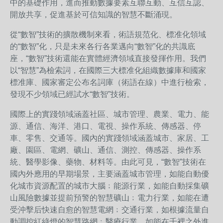
中的基礎作用，進而推動數據要素互聯互動、互信互認、
開放共享，促進基於可信知識的智慧不斷涌現。
從“數智”技術的擴散機制來看，術語規范化、標准化領域
的“數智”化，只是未來各行各業邁向“數智”化的共識底
座，“數智”技術還能在實體經濟領域直接發揮作用。我們
以“智慧”為檢索詞，在國際三大標准化組織數據庫和國家
標准庫、國家審定公布名詞庫（術語在線）中進行檢索，
發現不少領域已經試水“數智”技術。
國際上的實踐領域涵蓋社區、城市管理、農業、電力、能
源、通信、海洋、港口、電視、操作系統、傳感器、停
車、零售、交通等。國內的實踐領域涵蓋城市、家居、工
廠、園區、電網、礦山、通信、測控、傳感器、操作系
統、醫學影像、藥物、材料等。由此可見，“數智”技術在
國內外應用的早期場景，主要涵蓋城市管理，如能自動優
化城市資源配置的城市大腦﹔能源行業，如能自動採集礦
山風險數據並提前預警的智慧礦山﹔電力行業，如能在遭
受沖擊后快速自愈的智慧電網﹔交通行業，如根據流量自
動調控紅綠燈的智慧路網﹔醫療行業，如能在千裡之外進