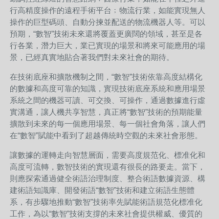
行高精度操作的遠程手術平台﹔物流行業，如能實現無人
操作的巨型碼頭、自動分揀並配送的物流機器人等。可以
預期，“數智”技術未來還將覆蓋更廣闊的領域，甚至是各
行各業，潛力巨大，業已實現的場景和將來可能應用的場
景，已經真實地貼合著我們對未來社會的期待。
在技術底座和擴散機制之間，“數智”技術依靠高度結構化
的數據和高度可靠的知識，實現技術底座系統和應用場景
系統之間的機器可讀、可交換、可操作，通過數據進行虛
實溝通，讓人機共享智慧，真正將“數智”技術的預期能量
擴散到未來的每一個應用場景、每一個社會角落，讓人們
在“數智”賦能中看到了超越傳統時空觀的未來社會形態。
讓數據的運轉走向智慧層面，需要高度規范化、標准化和
高度可流轉，數智技術的實現還有很長的路要走。當下，
則應探索通過健全術語治理制度、整合術語數據資源、構
建術語知識庫、開發術語“數智”技術和建立術語生態體
系，有步驟地推動“數智”技術率先賦能術語規范化標准化
工作，為以“數智”技術支撐的未來社會提供權威、優質的