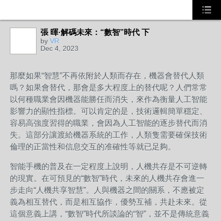
張 暉·解碼未來：“數智”時代 下
by
VR
Dec 4, 2023
那麼如果“智慧”不再依附於人類而存在，機器會替代人類
嗎？如果會替代，那會是多大程度上的替代呢？人們常常
以何種職業會因機器能勝任而消失，來作為衡量人工智能
影響力的顯性指標。可以肯定的是，技術邏輯簡單穩定、
容易高強度習得的職業，會因為人工智能的逐步替代而消
失。這部分讓渡給機器系統的工作，人類隻需要確保技術
倫理的正當性和信息交互的准確性等就已足夠。
智能手機的普及在一定程度上說明，人機共存是不可逆轉
的現實。在可預見的“數智”時代，未來的人機共存會進一
步走向“人機共享智慧”。人與機器之間的關系，不應被定
義為相互替代，而是相互協作，優勢互補，共赴未來。從
這個意義上講，“數智”時代所談論的“智”，並不是傳統意義