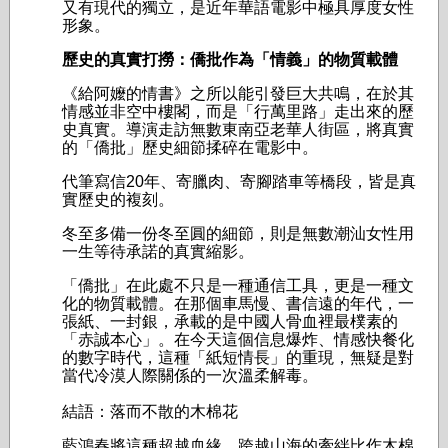
又有現代的獨立，是近年華語電影中極具厚度女性
形象。
歷史的真實打撈：僑批作為「情義」的物質載體
《給阿嬤的情書》之所以能引發巨大共鳴，在於其
情感並非空中樓閣，而是「行萬里路」走出來的歷
史真實。導演走訪無數東南亞老華人街區，將真實
的「僑批」歷史細節揉碎在電影中。
代筆寫信20年、寄臘肉、寄腳踏車等橋段，皆是真
實歷史的複刻。
冬至多備一份冬至圓的細節，則是無數潮汕女性用
一生等待承諾的真實縮影。
「僑批」在此處不只是一種通信工具，更是一種文
化的物質載體。在那個車馬慢、書信遠的年代，一
張紙、一封銀，承載的是中國人骨血裡最樸素的
「赤誠本心」。在今天這個信息爆炸、情感快餐化
的數字時代，這種「紙短情長」的重現，無疑是對
當代冷漠人際關係的一次溫柔解毒。
結語：落而不散的木棉花
藍鴻春將這種超越血緣、跨越山海的牽絆比作木棉