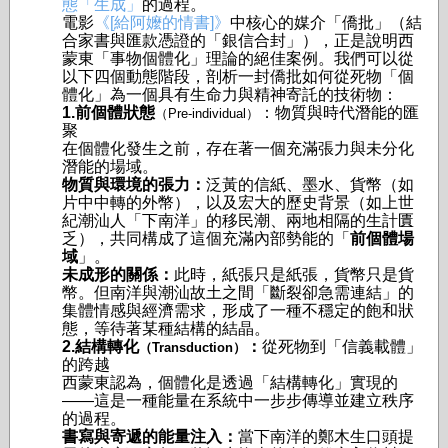
態「生成」
的過程。
電影
《[給阿嬤的情書]》
中核心的媒介「僑批」（結
合家書與匯款憑證的「銀信合封」），正是說明西
蒙東「事物個體化」理論的絕佳案例。我們可以從
以下四個動態階段，剖析一封僑批如何從死物「個
體化」為一個具有生命力與精神寄託的技術物：
1.前個體狀態
：物質與時代潛能的匯
（Pre-individual）
聚
在個體化發生之前，存在著一個充滿張力與未分化
潛能的場域。
物質與環境的張力：
泛黃的信紙、墨水、貨幣（如
片中中轉的外幣），以及宏大的歷史背景（如上世
紀潮汕人「下南洋」的移民潮、兩地相隔的生計匱
乏），共同構成了這個充滿內部勢能的「
前個體場
域
」。
未成形的關係：
此時，紙張只是紙張，貨幣只是貨
幣。但南洋與潮汕故土之間「斷裂卻急需連結」的
集體情感與經濟需求，形成了一種不穩定的飽和狀
態，等待著某種結構的結晶。
2.結構轉化
：
從死物到「信義載體」
（Transduction）
的跨越
西蒙東認為，個體化是透過「結構轉化」實現的
——這是一種能量在系統中一步步傳導並建立秩序
的過程。
書寫與寄遞的能量注入：
當下南洋的鄭木生口頭提