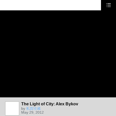
The Light of City: Alex Bykov
by
私貨珍藏
May 29, 2012