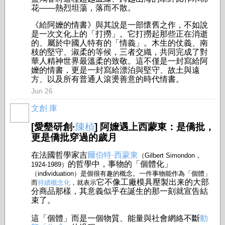
花——熱烈坦蕩，落而不散。
《給阿嬤的情書》與其說是一部懷舊之作，不如說
是一次文化上的「打撈」。它打撈起那些正在消逝
的、屬於中國人特有的「情義」。木生的仗義、南
枝的堅守、淑柔的等候，三者交織，共同完成了對
華人精神世界最溫柔的致敬。這不僅是一封寫給阿
嬤的情書，更是一封寫給漂泊與堅守、故土與遠
方、以及所有普通人滾燙善意的時代情書。
Jun 26
文創 庫
[愛墾研創·
陳楨
] 阿嬤遇上西蒙東：是僑批，
更是僑批穿過的歲月
在法國哲學家吉
爾伯特·西蒙東
（Gilbert Simondon，
的哲學中，事物的「個體化」
1924-1989）
（individuation）是個很有趣的概念。一件事物能作為「個體」
它不像工廠模具壓製出来的大部
而
持續概念化
，就表示
分商品那樣，其意義似乎在誕生的那一刻就宣告結
束了。
這「個體」而是一個物質、能量與社會網絡不斷
動