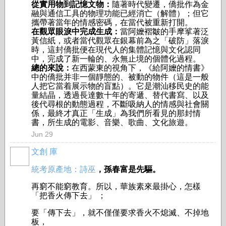
從實用物到記憶文物：
隨著時代變遷，僑批作為金
融與通信工具的物理功能已經消亡（解體）；但它
攜帶著當年的情感密碼，在當代被重新打開。
在觀眾眼淚中完成生成：
當阿嬤褶皺的手摩挲著泛
黃信紙，或者當代觀眾在銀幕前為之「破防」落淚
時，這封僑批便在現代人的集體記憶與文化認同
中，完成了新一輪的、永無止境的個體化過程。
總的來說：
在西蒙東的視角下，《給阿嬤的情書》
中的僑批并非一個靜態的、被動的物件（這是一般
人把它當着展示物的盲點）。它是潮汕移民史的能
量結晶，透過長達數十年的寄遞、替代書寫、以及
後代尋根的動態過程，不斷吸納人的情感與社會關
係，最終才真正「生成」為我們所看見的那封情
書，所生成的電影、音樂、歌曲、文化旅遊。
Jun 29
文創 庫
統考原產地：詩巫
，孫春富是先驅。
再窮不能窮教育。所以，華族素來最掛心，怎樣
「把香火傳下去」 ；
要「傳下去」，就不僅僅要求香火不熄滅、不掉地
板，