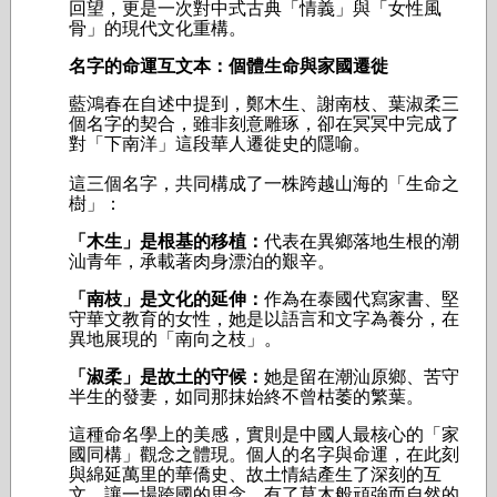
回望，更是一次對中式古典「情義」與「女性風
骨」的現代文化重構。
名字的命運互文本：個體生命與家國遷徙
藍鴻春在自述中提到，鄭木生、謝南枝、葉淑柔三
個名字的契合，雖非刻意雕琢，卻在冥冥中完成了
對「下南洋」這段華人遷徙史的隱喻。
這三個名字，共同構成了一株跨越山海的「生命之
樹」：
「木生」是根基的移植：
代表在異鄉落地生根的潮
汕青年，承載著肉身漂泊的艱辛。
「南枝」是文化的延伸：
作為在泰國代寫家書、堅
守華文教育的女性，她是以語言和文字為養分，在
異地展現的「南向之枝」。
「淑柔」是故土的守候：
她是留在潮汕原鄉、苦守
半生的發妻，如同那抹始終不曾枯萎的繁葉。
這種命名學上的美感，實則是中國人最核心的「家
國同構」觀念之體現。個人的名字與命運，在此刻
與綿延萬里的華僑史、故土情結產生了深刻的互
文，讓一場跨國的思念，有了草木般頑強而自然的