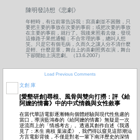
陳明發詩想《悲劇》
年輕時，有位前輩告訴我：寫喜劇並不困難，只
要把主要的事放在次要的事前；或把次要的事放
在主要的事前，就行了。我後來照着去做，發現
這條路子果然通暢；不合常理的事，總叫人想
笑。只是它有個毛病，久而久之讓人分不清什麼
是輕、什麼是重，舞台上的喜劇照舊在演，舞台
下卻開始上演悲劇。
（13.6.2007）
Load Previous Comments
文創 庫
[愛墾研創]尋根、風骨與雙向打撈：評《給
阿嬤的情書》中的中式情義與女性敘事
在當代華語電影逐漸轉向個體經驗與現代性焦慮的
當口，導演藍鴻春的《給阿嬤的情書》無疑是一次
逆流而上的「情感考古」。透過其創作自述《我遇
見了：木生 南枝 葉淑柔》，我們得以窺見這部潮汕
方言電影背後，不僅是對老一輩下南洋歷史的深情