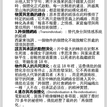
示他人寫下字句，將汗水換來的血汗錢塞入信封
時，個體化正式啟動。每一次郵差的遞送、跨越萬
里山海的調批路線，都是能量的結構化過程。
物質與意義的縫合：
原本普通的紙張在此時獲得了
特定的結構，它不再只是物理意義上的纖維，而是
轉化為承載「報喜不報憂」之情感、家庭倫理與商
業信用的「特殊技術個體」。
3.跨個體網絡
：替代身分與情感系統
（Transindividual）
的延續
西蒙東強調，一個物件的個體化不能脫離它所處的
環境與群體。
謊言與承諾的動態演化：
片中最大的轉折在於鄭木
生死後，泰國女子謝南枝（李思潼 飾）與葉淑柔素
昧平生，卻毅然接過重擔，以死者的名義繼續寫
信、寄錢長達 18 年。
物件與人的共同演化：
在這 18 年裡，這疊僑批的個
體化非但沒有停止，反而愈發深刻。它不再依賴最
初由他人代筆的書寫者（木生），而是將謝南枝、
留守的阿嬤、甚至中轉的批局網絡全部捲入其中。
僑批在這個「跨個體」的社會網絡中，共同編織出
一種「人不在，但承諾必須在」的精神實體。
4.遺存與再個體化
（Disindividuation & Re-individuation）
電影結尾，當孫子曉偉輾轉赴泰尋親，揭開了塵封
70 多年的祕密時，僑批經歷了最終的「再個體
化」。