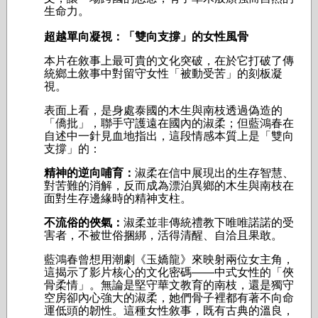
生命力。
超越單向凝視：「雙向支撐」的女性風骨
本片在敘事上最可貴的文化突破，在於它打破了傳
統鄉土敘事中對留守女性「被動受苦」的刻板凝
視。
表面上看，是身處泰國的木生與南枝透過偽造的
「僑批」，聯手守護遠在國內的淑柔；但藍鴻春在
自述中一針見血地指出，這段情感本質上是「雙向
支撐」的：
精神的逆向哺育：
淑柔在信中展現出的生存智慧、
對苦難的消解，反而成為漂泊異鄉的木生與南枝在
面對生存邊緣時的精神支柱。
不流俗的俠氣：
淑柔並非傳統禮教下唯唯諾諾的受
害者，不被世俗捆綁，活得清醒、自洽且果敢。
藍鴻春曾想用潮劇《玉嬌龍》來映射兩位女主角，
這揭示了影片核心的文化密碼——中式女性的「俠
骨柔情」。無論是堅守華文教育的南枝，還是獨守
空房卻內心強大的淑柔，她們骨子裡都有著不向命
運低頭的韌性。這種女性敘事，既有古典的溫良，