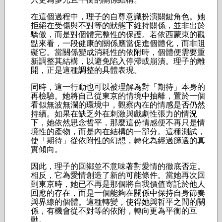
在這個過程中，理子的自尊意識扮演關鍵角色。她
拒絕在受傷與不對等的狀態下維持關係，並非出於
驕傲，而是對個體完整性的保護。若依西蒙東的觀
點來看，一段健康的關係應當促進個體化，而非阻
礙它。當關係變成消耗性的依附時，個體便需要重
新調整其結構，以避免陷入停滯或崩潰。理子的離
開，正是這種調整的具體表現。
同時，這一行動也可以被理解為對「期待」本身的
再檢驗。她將自己從東京的情境中抽離，置於一個
看似無波無瀾的環境中，觀察內在的情感是否仍然
持續。如果在缺乏外在刺激與戲劇性張力的情況
下，她依然思念哲平，那麼這份情感便不再只是情
境性的產物，而是內在結構的一部分。這種測試，
使「期待」從依附性的幻想，轉化為經過篩選的真
實傾向。
因此，理子的回鄉並不意味著對愛情的徹底否定。
相反，它為愛情創造了新的可能條件。當她再次回
到東京時，她已不再是那個將自我價值寄託於他人
回應的存在，而是一個能夠在關係中保持自身節奏
與界線的個體。這種轉變，使得她與哲平之間的關
係，有機會從不對等的依附，轉向更為平衡的互
動。