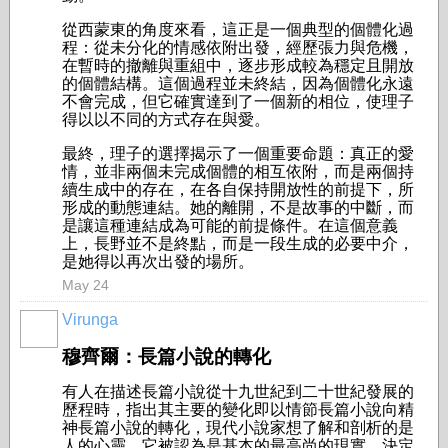
從西蒙東的角度來看，這正是一個典型的個體化過
程：從未分化的情感依附出發，經歷張力與危機，
在暫時的撤離與重組中，逐步形成較為穩定且開放
的個體結構。這個過程並未終結，因為個體化永遠
不會完成，但它確實達到了一個新的相位，使理子
得以以不同的方式存在與愛。
最終，理子的選擇揭示了一個重要命題：真正的愛
情，並非兩個未完成個體的相互依附，而是兩個持
續生成中的存在，在各自保持開放性的前提下，所
形成的動態連結。她的離開，不是故事的中斷，而
是讓這種連結成為可能的前提條件。在這個意義
上，長野並不是終點，而是一段生成的必要中介，
是她得以再次出發的場所。
May 24
Virunga
穆齊爾：長篇小說的轉化
有人在描述長篇小說從十九世紀到二十世紀發展的
歷程時，指出其主要的變化即以情節長篇小說向精
神長篇小說的轉化，現代小說家想了解和剖析的是
人的心靈，它被認為是基本的最高尚的現實，決定