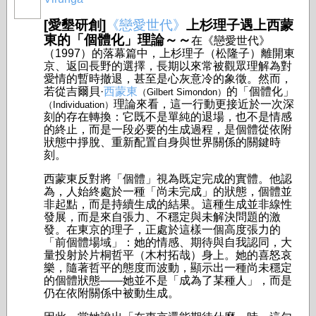
[愛墾研創]
《戀愛世代》
上杉理子遇上西蒙
東的「個體化」理論～～
在《戀愛世代》
（1997）的落幕篇中，上杉理子（松隆子）離開東
京、返回長野的選擇，長期以來常被觀眾理解為對
愛情的暫時撤退，甚至是心灰意冷的象徵。然而，
若從吉爾貝·
西蒙東
的「個體化」
（Gilbert Simondon）
理論來看，這一行動更接近於一次深
（Individuation）
刻的存在轉換：它既不是單純的退場，也不是情感
的終止，而是一段必要的生成過程，是個體從依附
狀態中掙脫、重新配置自身與世界關係的關鍵時
刻。
西蒙東反對將「個體」視為既定完成的實體。他認
為，人始終處於一種「尚未完成」的狀態，個體並
非起點，而是持續生成的結果。這種生成並非線性
發展，而是來自張力、不穩定與未解決問題的激
發。在東京的理子，正處於這樣一個高度張力的
「前個體場域」：她的情感、期待與自我認同，大
量投射於片桐哲平（木村拓哉）身上。她的喜怒哀
樂，隨著哲平的態度而波動，顯示出一種尚未穩定
的個體狀態——她並不是「成為了某種人」，而是
仍在依附關係中被動生成。