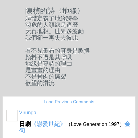
陳楨的詩〈地緣〉
軀體定義了地緣詩學
瀕危的人類總是這麼
天真地想。世界多波動
我們卻一再失去彼此
看不見畫布的真身是脈搏
顏料不過是其呼吸
地緣是寫詩的理由
是畫畫的理由
不是骨肉的撕裂
欲望的潛流
Load Previous Comments
Virunga
日劇
《戀愛世紀》
金
（Love Generation 1997）
句