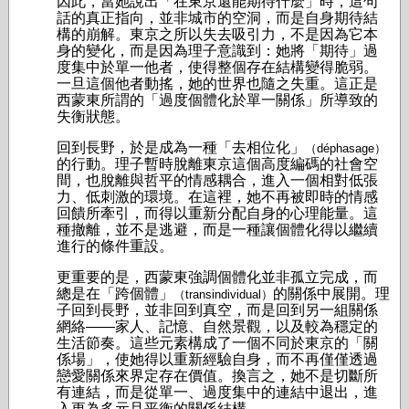
因此，當她說出「在東京還能期待什麼」時，這句
話的真正指向，並非城市的空洞，而是自身期待結
構的崩解。東京之所以失去吸引力，不是因為它本
身的變化，而是因為理子意識到：她將「期待」過
度集中於單一他者，使得整個存在結構變得脆弱。
一旦這個他者動搖，她的世界也隨之失重。這正是
西蒙東所謂的「過度個體化於單一關係」所導致的
失衡狀態。
回到長野，於是成為一種「去相位化」
（déphasage）
的行動。理子暫時脫離東京這個高度編碼的社會空
間，也脫離與哲平的情感耦合，進入一個相對低張
力、低刺激的環境。在這裡，她不再被即時的情感
回饋所牽引，而得以重新分配自身的心理能量。這
種撤離，並不是逃避，而是一種讓個體化得以繼續
進行的條件重設。
更重要的是，西蒙東強調個體化並非孤立完成，而
總是在「跨個體」
的關係中展開。理
（transindividual）
子回到長野，並非回到真空，而是回到另一組關係
網絡——家人、記憶、自然景觀，以及較為穩定的
生活節奏。這些元素構成了一個不同於東京的「關
係場」，使她得以重新經驗自身，而不再僅僅透過
戀愛關係來界定存在價值。換言之，她不是切斷所
有連結，而是從單一、過度集中的連結中退出，進
入更為多元且平衡的關係結構。