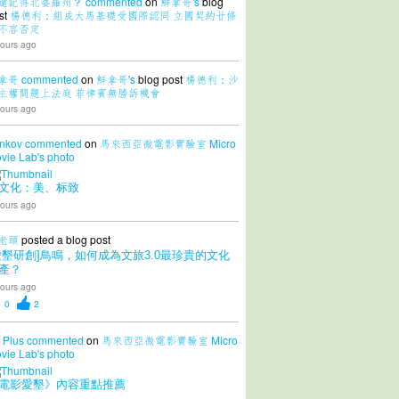
還記得北婆羅州？
commented
on
鮮拿哥's
blog
st
楊德利：組成大馬基礎受國際認同 立國契約廿條
不容否定
ours ago
拿哥
commented
on
鮮拿哥's
blog post
楊德利：沙
主權問題上法庭 菲律賓無勝訴機會
ours ago
nkov
commented
on
馬來西亞微電影實驗室 Micro
vie Lab's
photo
文化：美、标致
ours ago
老頭
posted a blog post
愛墾研創]鳥鳴，如何成為文旅3.0最珍貴的文化
產？
ours ago
0
2
 Plus
commented
on
馬來西亞微電影實驗室 Micro
vie Lab's
photo
電影愛墾》內容重點推薦