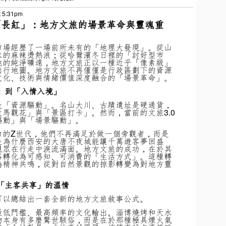
t 5:31pm
「長紅」：地方文旅的場景革命與靈魂重
市場經歷了一場前所未有的「地理大發現」。從山
水的麻辣燙熱浪；從哈爾濱冬日裡的「討好型市
地的純淨曠遠，地方文旅正以一種近乎「像素級」
出行地圖。地方文旅不再僅僅是行政區劃下的資源
文化、技術與情緒價值深度融合的「場景革命」。
」到「入情入境」
是「資源驅動」。名山大川、古蹟遺址是硬通貨，
馬觀花」與「景區打卡」。然而，當前的文旅3.0
驅動」與「場景驅動」。
力的Z世代，他們不再滿足於做一個旁觀者，而是
是為什麼西安的大唐不夜城能讓千萬遊客夢回盛
觀眾在行走中淚流滿面。地方文旅的成功，在於其
俗轉化為可感知、可消費的「生活方式」。這種轉
為精神共鳴，從對自然景觀的掠影轉變為對地方靈
「主客共享」的溫情
可以總結出一套全新的地方文旅敘事公式。
最低門檻、最高頻率的文化輸出。淄博燒烤和天水
物本身有多麼驚世駭俗，而是在於那種極具煙火氣