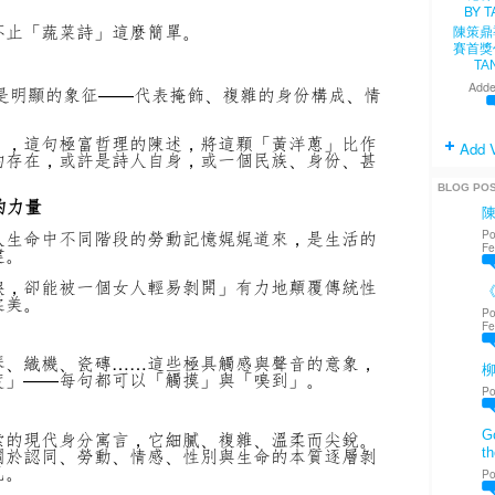
不止「蔬菜詩」這麼簡單。
陳策鼎
賽首獎
TA
Adde
 是明顯的象征——代表掩飾、複雜的身份構成、情
」，這句極富哲理的陳述，將這顆「黃洋蔥」比作
Add 
的存在，或許是詩人自身，或一個民族、身份、甚
BLOG PO
的力量
人生命中不同階段的勞動記憶娓娓道來，是生活的
Po
Fe
建。
淚，卻能被一個女人輕易剝開」有力地顛覆傳統性
《
柔美。
Po
Fe
琴、織機、瓷磚……這些極具觸感與聲音的意象，
度」——每句都可以「觸摸」與「嗅到」。
Po
Go
索的現代身分寓言，它細膩、複雜、溫柔而尖銳。
關於認同、勞動、情感、性別與生命的本質逐層剝
th
己。
Po