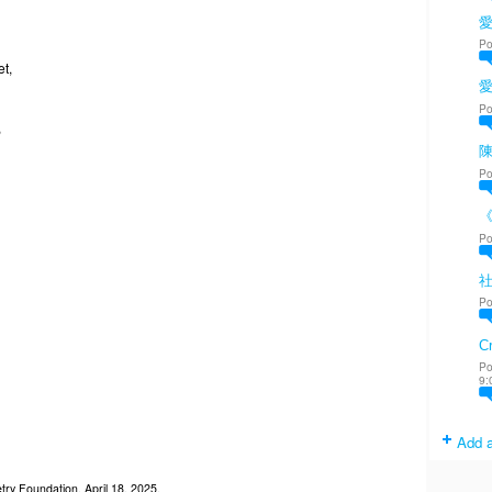
愛
Po
et,
Po
,
陳
Po
Po
Po
Cr
Po
9:
Add a
ry Foundation, April 18, 2025.