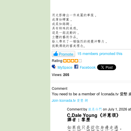
用光影繪出一件美麗的華服，
或薄如蟬翼，
或柔如絲綢，
具有特殊的美感。
這是一組流動的，
立體的藝術作品。
給人帶來了一種強烈的視覺沖擊力，
挑戰傳統的審美理念。
15 members promoted this
Promote
Rating:
MySpace
Facebook
Views:
205
Comment
You need to be a member of Iconada.tv 愛墾 
Join Iconada.tv 愛墾 網
Comment by
就是冷門
on July 1, 2026 a
C.Dale Young《洋蔥頌》
譯者：黎歷
如果我只是從你身邊走過，