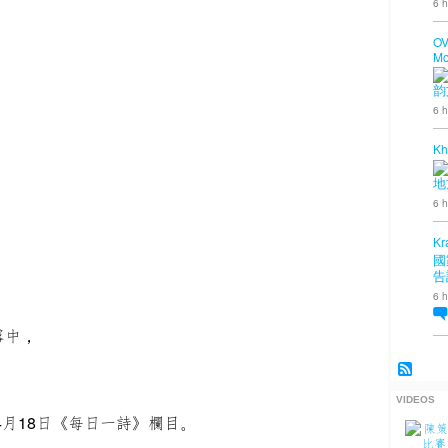
6 h
OV
Mo
，
韵
6 h
Kh
地
6 h
Kr
國
告
6 h
霧中，
VIDEOS
4月18日《每日一詩》欄目。