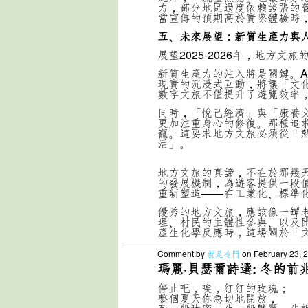
力，部分地區過度依賴誇張的
當宣傳的預期高於實際體驗時
五、未來展望：新質生產力與
展望2025-2026年，地方
新質生產力的注入將是關鍵。A
現實的沉浸式互動，將讓「文
數字文旅不僅提升了遊覽效率
同時，「悅己經濟」與「康養
更加注重身心的修復。那種追
寵。這要求地方文旅必須從「
活」。
地方文旅的真諦，不在於那幾
的發展機制，為遊客提供一段
重新塑造——在工業化、標準
優秀的地方文旅，應該像一罈
理、村民的主體性參與、以及
產生化學反應時，這場關於「
Comment by
就是冷門
on February 23, 
瑪麗·貝瑟爾詩選: 冬的前
停止吧，唉，紅紅的玫瑰；
整個夏天你急切地開放，