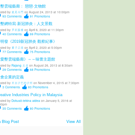
墾雲端藝廊： 戀戀·文物館
sted by
就是冷門
on August 24, 2013 at 10:00pm
93
Comments
91
Promotions
愛墾網特寫·新冠肺炎：人文景觀
sted by
罗刹蜃楼
on April 6, 2020 at 11:30pm
40
Comments
69
Promotions
明發《2019新冠肺炎 觀察紀事》
sted by
葉子正绿
on April 2, 2020 at 5:00pm
77
Comments
75
Promotions
《愛墾雲端藝廊》～～味蕾主題館
sted by
Rajang 左岸
on August 26, 2013 at 8:30am
29
Comments
68
Promotions
社會企業的定義
sted by
來自沙巴的沙邦
on November 4, 2015 at 7:30pm
3
Comments
83
Promotions
eative Industries Policy in Malaysia
sted by
Dokusō-tekina aidea
on January 5, 2016 at
00pm
35
Comments
80
Promotions
 Blog Post
View All