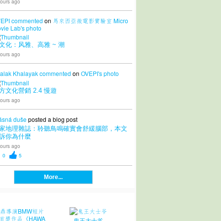
ours ago
EPI
commented
on
馬來西亞微電影實驗室 Micro
vie Lab's
photo
文化：风雅、高雅 ~ 潮
ours ago
alak Khalayak
commented
on
OVEPI's
photo
方文化營銷 2.4 慢遊
ours ago
ásná duše
posted a blog post
家地理雜誌：聆聽鳥鳴確實會舒緩腦部，本文
訴你為什麼
ours ago
0
5
More...
鬼王大士爷