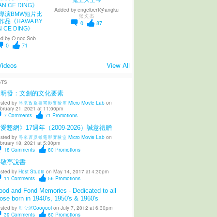
Added by
engelbert@angku
導演BMW短片比
张文杰
作品《HAWA BY
0
87
N CE DING》
d by
O noc Sob
0
71
Videos
View All
STS
陳明發：文創的文化要素
sted by
馬來西亞微電影實驗室 Micro Movie Lab
on
bruary 21, 2021 at 11:00pm
7
Comments
71
Promotions
愛懇網》17週年（2009-2026）誠意禮贈
sted by
馬來西亞微電影實驗室 Micro Movie Lab
on
bruary 18, 2021 at 5:30pm
18
Comments
80
Promotions
柳敬亭說書
sted by
Host Studio
on May 14, 2017 at 4:30pm
11
Comments
56
Promotions
od and Fond Memories - Dedicated to all
ose born in 1940's, 1950's & 1960's
sted by
用心涼Coooool
on July 7, 2012 at 6:30pm
39
Comments
60
Promotions