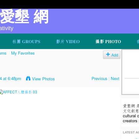
v 愛墾 網
ivity
社團 GROUPS
影片 VIDEO
攝影 PHOTO
ums
My Favorites
Add
14 at 6:48pm
Previous
|
Next
View Photos
愛墾網 
文化創意人
cultural
creators 
LATEST AC