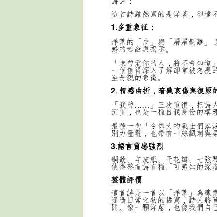
詩評：
這首詩雖然寫的是洋蔥，卻遠
1.多重象征：
洋蔥的「皮」與「層層剝離」
感的遮蔽與揭示。
「未曾愛你的人，將不會知道
一個值得深入了解卻常被忽視
至母親的象徵。
2. 情感曲折，暗藏哀傷與復原
「我曾……」三次重復，把詩
沉重，也是一種自我身份的構
最後一句「令偉大的戰士們落
別力量觀，也帶有一絲諷刺與
3.語言質感強烈
銅殼、羊皮紙、干花瓣、七弦
使得整首詩有種「可感知的深
整體評價
這首詩是一首以「洋蔥」為線
通過日常之物的描寫，詩人將
開。像一顆洋蔥，也像我們自