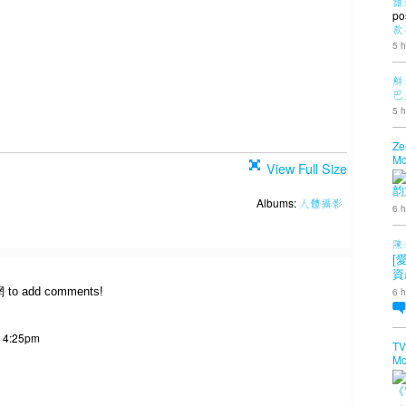
誰
po
款
5 h
鮮
巴
5 h
Ze
Mo
View Full Size
韵
Albums:
人體攝影
6 h
陳
[
資
網 to add comments!
6 h
t 4:25pm
TV
Mo
《