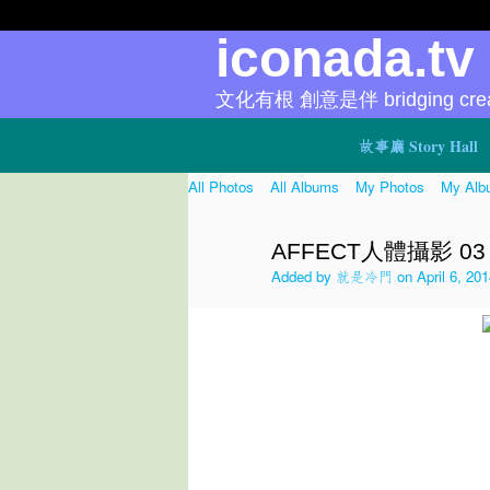
iconada.t
文化有根 創意是伴 bridging creat
故事廳 Story Hall
All Photos
All Albums
My Photos
My Alb
AFFECT人體攝影 03
Added by
就是冷門
on April 6, 20