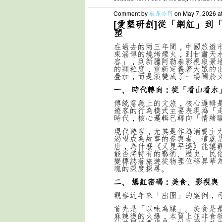
Comment by
就是冷門
on May 7, 2026 a
[愛墾研創]從「網紅」到
塑
在過去的兩三年間，中國旅遊
東淄博的燒烤煙火，到甘肅天
容」，到新疆阿勒泰影視取景
的顆粒度，重新定義著大眾的
疊加，而是演變成了一場關於
一、
時代轉向：從「看山看水
傳統意義上的文旅，核心邏輯
遊客的行為模式主要表現為「走
時代，核心邏輯已轉向「情緒
現代遊客，尤其是作為消費主
渴望成為故事的參與者。這就
唐，為什麼《又見平遙》能讓
能否將特有的藝術、歷史、民
變標誌著旅遊從物理位移昇華
魂的深度探尋。
二、 爆紅密碼：美食、影視與
觀察近年來「出圈」的案例，
首先是「以味為媒」。美食是
麻辣燙的火爆，本質上並非食