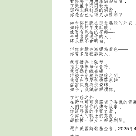
看你那一層層虛偽的皮膚，
在提籃中閃閃發光，
那些未經打磨的銅殼，
你是否已活得更加精彩？
如今你已脫去那金屬般的外衣
如碎裂的羊皮紙殼，
像百合乾枯的花瓣—-
未曾喜愛過你的人，
將永遠不會明白。
但你由綠色漸褪為黃色——
你曾多麼狡詐欺人。
我曾撥弄七弦琴，
指尖摩擦每個音符。
我曾操作織布機，
將梭子穿梭於經線之間。
我曾在亞歷杭德羅家的
浴缸深處刷洗瓷磚。
如今，我試著解讀你。
在村莊之外，
在野生可可與羅望子香氣的雲
人們吟誦你的傳奇故事，
你這尋常的生靈之最，
令偉大的戰士們落淚，
卻能被一個女人輕易剝開。
選自美國詩歌基金會，2025年