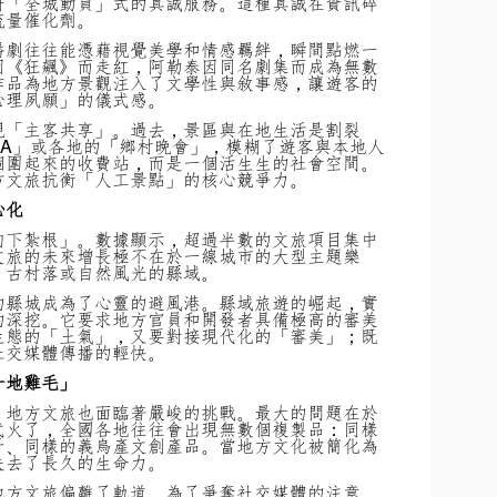
府「全城動員」式的真誠服務。這種真誠在資訊碎
流量催化劑。
播劇往往能憑藉視覺美學和情感羈絆，瞬間點燃一
因《狂飆》而走紅，阿勒泰因同名劇集而成為無數
作品為地方景觀注入了文學性與敘事感，讓遊客的
心理夙願」的儀式感。
現「主客共享」。過去，景區與在地生活是割裂
BA」或各地的「鄉村晚會」，模糊了遊客與本地人
個圍起來的收費站，而是一個活生生的社會空間。
方文旅抗衡「人工景點」的核心競爭力。
心化
向下紮根」。數據顯示，超過半數的文旅項目集中
文旅的未來增長極不在於一線城市的大型主題樂
、古村落或自然風光的縣域。
的縣城成為了心靈的避風港。縣域旅遊的崛起，實
的深挖。它要求地方官員和開發者具備極高的審美
生態的「土氣」，又要對接現代化的「審美」；既
社交媒體傳播的輕快。
一地雞毛」
，地方文旅也面臨著嚴峻的挑戰。最大的問題在於
式火了，全國各地往往會出現無數個複製品：同樣
千、同樣的義烏產文創產品。當地方文化被簡化為
失去了長久的生命力。
地方文旅偏離了軌道。為了爭奪社交媒體的注意