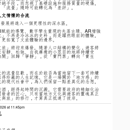
營銷手段，而忽視了基礎設施和服務質量的硬傷。
，「流量」隨時可能轉化為「差評」。
人文情懷的合流
文旅的發展將進入一個更理性的深水區。
I賦能的導覽、數字孿生重現的失落古蹟、AR增強
化」不再是冷冰冰的史料，而是躍然眼前的體驗。
，更拓寬了文旅體驗的邊界。
文旅」將迎來爆發。隨著人口結構的變化，遊客將
求安靜、松弛、自我療癒的小眾目的地將持續受
熱鬧」回歸「寧靜」，從「賣門票」轉向「賣生
天的流量狂歡，而在於能否為當地留下一套可持續
值得珍藏的人生記憶。它是一場關於「地方感」的
化的現代社會中，為人們保留一點差異化的念想。
老酒，經得起時間的沉澱。它需要政府的精細化治
開發者的匠心。只有當地方文化與遊客的靈魂真正
文與旅」的修行，才算真正抵達了彼岸。
2026 at 11:45pm
兆