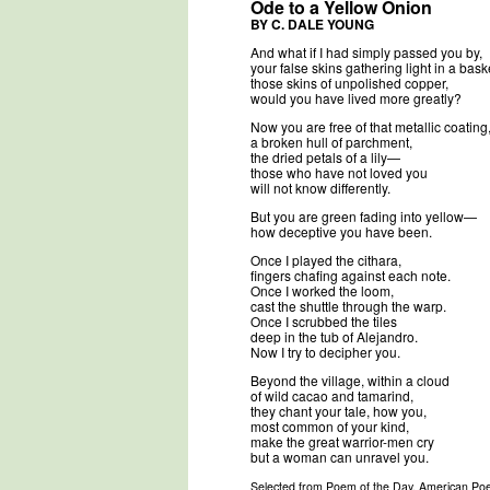
Ode to a Yellow Onion
BY C. DALE YOUNG
And what if I had simply passed you by,
your false skins gathering light in a bask
those skins of unpolished copper,
would you have lived more greatly?
Now you are free of that metallic coating
a broken hull of parchment,
the dried petals of a lily—
those who have not loved you
will not know differently.
But you are green fading into yellow—
how deceptive you have been.
Once I played the cithara,
fingers chafing against each note.
Once I worked the loom,
cast the shuttle through the warp.
Once I scrubbed the tiles
deep in the tub of Alejandro.
Now I try to decipher you.
Beyond the village, within a cloud
of wild cacao and tamarind,
they chant your tale, how you,
most common of your kind,
make the great warrior-men cry
but a woman can unravel you.
Selected from Poem of the Day, American Poet