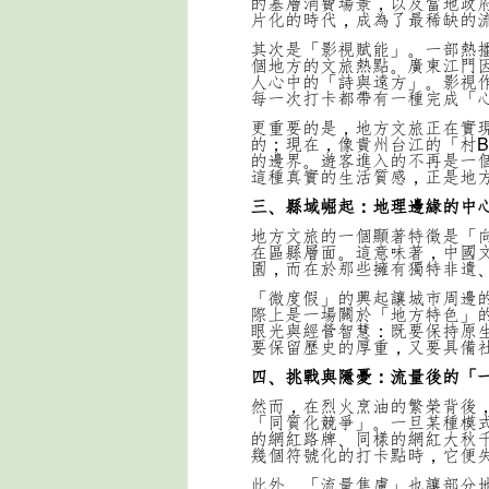
的基層消費場景，以及當地政
片化的時代，成為了最稀缺的
其次是「影視賦能」。一部熱
個地方的文旅熱點。廣東江門
人心中的「詩與遠方」。影視
每一次打卡都帶有一種完成「
更重要的是，地方文旅正在實
的；現在，像貴州台江的「村
的邊界。遊客進入的不再是一
這種真實的生活質感，正是地
三、縣域崛起：地理邊緣的中
地方文旅的一個顯著特徵是「
在區縣層面。這意味著，中國
園，而在於那些擁有獨特非遺
「微度假」的興起讓城市周邊
際上是一場關於「地方特色」
眼光與經營智慧：既要保持原
要保留歷史的厚重，又要具備
四、挑戰與隱憂：流量後的「
然而，在烈火烹油的繁榮背後
「同質化競爭」。一旦某種模
的網紅路牌、同樣的網紅大秋
幾個符號化的打卡點時，它便
此外，「流量焦慮」也讓部分