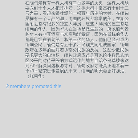
在缅甸景栋有一棵大树有二百多年的历史，这棵大树须
要六到十个人才把扦抱着，这棵大树非常高有十到十二
层之高，看起来很壮观的一棵百年历史的大树。在缅甸
景栋有一个天然的湖，周围的环境都非常的美，在湖公
园附近都有很多的独立大洋房，这些大洋房的屋主都是
缅甸的华人，因为华人在当地是做生意的，所以缅甸景
栋华人有些开酒店与米店和洋货店，因为在景栋的华人
都是已经在缅甸第二和第三代的华人，他们已经都成为
缅甸公民，缅甸是有五十多种民族共同组成国家，缅甸
政府在多年的面对着少部分民族的反抗，这些少数民族
要求更大的自治权，缅甸政府应该是可以给少数民族地
区公平的对待平等的方式运作的地方自治条例草桉来达
到和平解决问题根源才对，缅甸政府才能真正地看着一
个和平繁荣进步发展的未来，缅甸的明天会更好加油。
（张荣华）
2 members promoted this