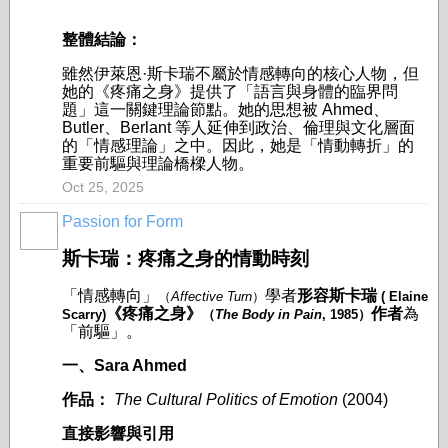
整體結論：
雖然伊萊恩·斯卡瑞不屬於情感轉向的核心人物，但
她的《疼痛之身》提供了「語言與身體的臨界問
題」這一關鍵理論節點。她的思想被 Ahmed、
Butler、Berlant 等人延伸到政治、倫理與文化層面
的「情感理論」之中。因此，她是「情動轉折」的
重要前驅與理論橋樑人物。
Oct 25, 2025
Passion for Form
斯卡瑞：疼痛之身的情動時刻
「情感轉向」
學者
形容斯卡瑞
（
Affective Turn
）
( Elaine
《疼痛之身》
作者
為
Scarry)
（
The Body in Pain
, 1985
）
「前驅」。
一、Sara Ahmed
作品：
The Cultural Politics of Emotion
(2004)
直接影響與引用