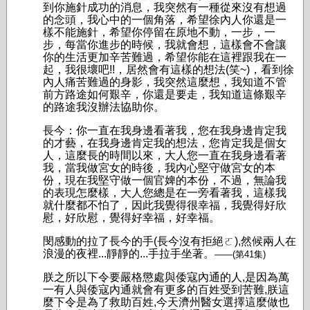
到你施針成功的消息，我突然有一種從來沒有想過
的念頭，我心中的一個角落，希望徐內人你還是一
樣不能施針，希望你停留在原地不動，一步，一
步，每當你進步的時候，我就會想，這樣會不會讓
你的生活更加辛苦難過，希望你能在這裡跟我在一
起，我很壞吧!!，居然會有這樣的想法(笑~)，看到徐
內人痛苦難過的身影，我突然這麼想，我知道不管
前方路途如何艱辛，你還是要走，我知道這條艱辛
的路途我沒辦法協助你。
長今：你一直在我身邊看著我，您在我身邊肯定我
的才藝，在我身邊肯定我的想法，您肯定我是個女
人，這麼長的時間以來，大人您一直在我身邊看著
我，當我做宮女的時後，我內心堅守做宮女的本
份，現在我堅守做一個官婢的本份，不過，無論我
的表現怎麼樣，大人您總是在一旁看著我，這樣我
就什麼都不怕了，因此我覺得很幸福，我覺得好欣
慰，好欣慰，覺得好幸福，好幸福。
閔感動的拉了長今的手(長今沒有拒絕ㄛ),然候兩人在
浪漫的夜裡...靜靜的...手拉手坐著。
——(第41集)
朕之所以下令要嚴格懲處與倭寇內通的人,是因為萬
一有人與倭寇內通就會有更多的百姓受到苦難,朕這
麼下令是為了救助百姓,今天濟州醫女選擇這麼做也