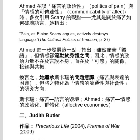
Ahmed 在談「痛苦的政治性」（politics of pain）與
「情感的可傳達性」（communicability of affect）
時，多次引用 Scarry 的觀點——尤其是關於痛苦如
何破壞語言。她指出：
“Pain, as Elaine Scarry argues, actively destroys
language·”(
The Cultural Politics of Emotion
, p· 27)
Ahmed 進一步發展這一點，指出：雖然痛苦「毀
語」，但情感卻
流動於身體之間
；因此，情感的政
治力量不在於言說本身，而在於「可感」的關係、
接觸與共振。
換言之，
她繼承
斯卡瑞
的問題意識
（痛苦與表達的
困難），但將之轉化為「情感的流通性與社會性」
的研究方向。
斯卡瑞：痛苦—語言的毀壞；Ahmed：痛苦—情感
的政治化、群體化（affective economies）
二、Judith Butler
作品：
Precarious Life
(2004),
Frames of War
(2009)