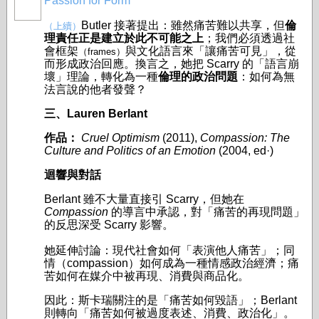
Passion for Form
Butler 接著提出：雖然痛苦難以共享，但
倫
（上續）
理責任正是建立於此不可能之上
；我們必須透過社
會框架
與文化語言來「讓痛苦可見」，從
（frames）
而形成政治回應。換言之，她把 Scarry 的「語言崩
壞」理論，轉化為一種
倫理的政治問題
：
如何為無
法言說的他者發聲？
三、Lauren Berlant
作品：
Cruel Optimism
(2011),
Compassion: The
Culture and Politics of an Emotion
(2004, ed·)
迴響與對話
Berlant 雖不大量直接引 Scarry，但她在
Compassion
的導言中承認，對「痛苦的再現問題」
的反思深受 Scarry 影響。
她延伸討論：現代社會如何「表演他人痛苦」；同
情（compassion）如何成為一種情感政治經濟；痛
苦如何在媒介中被再現、消費與商品化。
因此：斯卡瑞
關注的是「痛苦如何毀語」；Berlant
則轉向「痛苦如何被過度表述、消費、政治化」。