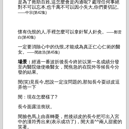
是為了救助百姓,這怎麼會是內通呢? 處理任何事絕
對不可以忘本,也千萬不可以因小失大,你們要切記。
——中宗(第42集)
懷有仇恨的人,手裡怎麼可以拿針幫人針灸。
——鄭雲
白(第40集)
一定要消除心中的仇恨,才能成為真正仁心仁術的醫
女。
——閔政浩(第45集)
場景：
經過一番波折後長今終於以第一名成績分發
至內醫院做使喚醫女，閔焦急的在院外
等候長今分
發的結果。
閔(笑)見長今,想說一定沒問題的,那知長今耍頑皮逗
弄他一下
閔：現在怎麼樣了?
長今面露沮喪狀。
閔臉色馬上由喜轉憂，然後頑皮的長今把可出入宮
中的漢符秀出來(表示成功了)，閔大喜^^兩人甜蜜的
笑著。