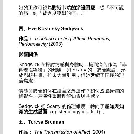
她的工作可視為
對
斯卡瑞
的辯證回應
：從「不可說
的痛」到「被過度說出的痛」。
四、Eve Kosofsky Sedgwick
作品：
Touching Feeling: Affect, Pedagogy,
Performativity
(2003)
影響關係
Sedgwick 在探討情感與身體時，提到痛苦作為「非
再現性經驗」的難題，與 Scarry 的「痛苦毀語」形
成思想共鳴。雖未大量引用，但她延續了同樣的理
論焦慮：
情感與痛苦如何在語言之外運作？如何透過身體的
觸覺性、表演性重新理解知覺與共感？
Sedgwick 把 Scarry 的倫理維度，轉向了
感知與知
識的生成層面
（epistemology of affect）。
五、Teresa Brennan
作品：
The Transmission of Affect
(2004)