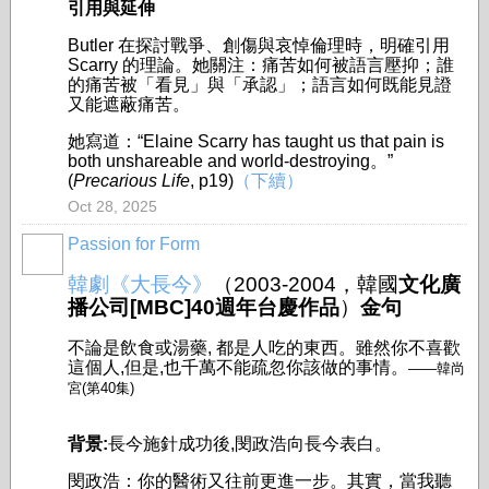
引用與延伸
Butler 在探討戰爭、創傷與哀悼倫理時，明確引用
Scarry 的理論。她關注：痛苦如何被語言壓抑；誰
的痛苦被「看見」與「承認」；語言如何既能見證
又能遮蔽痛苦。
她寫道：
“Elaine Scarry has taught us that pain is
both unshareable and world-destroying。”
(
Precarious Life
, p19)
（下續）
Oct 28, 2025
Passion for Form
韓劇《大長今》
（2003-2004，
韓國
文化廣
播公司[MBC]40週年台慶作品
）
金句
不論是飲食或湯藥, 都是人吃的東西。雖然你不喜歡
這個人,但是,也千萬不能疏忽你該做的事情。
——韓尚
宮(第40集)
背景:
長今施針成功後,閔政浩向長今表白。
閔政浩：你的醫術又往前更進一步。其實，當我聽