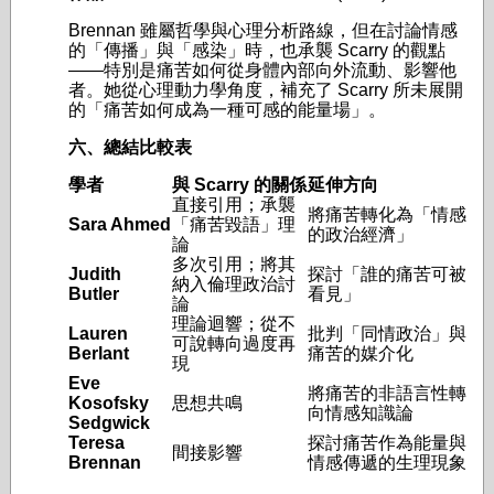
Brennan 雖屬哲學與心理分析路線，但在討論情感
的「傳播」與「感染」時，也承襲 Scarry 的觀點
——特別是痛苦如何從身體內部向外流動、影響他
者。她從心理動力學角度，補充了 Scarry 所未展開
的「痛苦如何成為一種可感的能量場」。
六、總結比較表
學者
與 Scarry
的關係
延伸方向
直接引用；承襲
將痛苦轉化為「情感
Sara Ahmed
「痛苦毀語」理
的政治經濟」
論
多次引用；將其
Judith
探討「誰的痛苦可被
納入倫理政治討
Butler
看見」
論
理論迴響；從不
Lauren
批判「同情政治」與
可說轉向過度再
Berlant
痛苦的媒介化
現
Eve
將痛苦的非語言性轉
Kosofsky
思想共鳴
向情感知識論
Sedgwick
Teresa
探討痛苦作為能量與
間接影響
Brennan
情感傳遞的生理現象