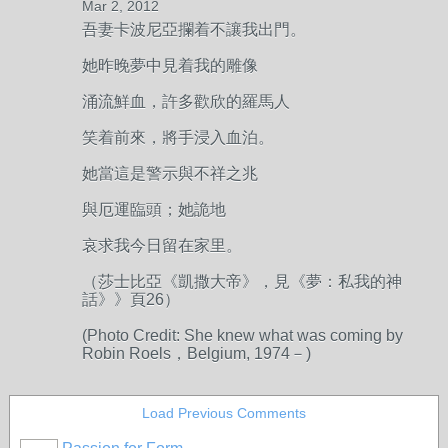
Mar 2, 2012
吾妻卡波尼亞攔着不讓我出門。
她昨晚夢中見着我的雕像
涌流鮮血，許多歡欣的羅馬人
笑着前來，將手浸入血泊。
她當這是警示與不祥之兆
與厄運臨頭；她詭地
哀求我今日留在家里。
（
莎士比亞《凱撒大帝》
，見《夢：私我的神
話》》頁26）
(Photo Credit: She knew what was coming by
Robin Roels，Belgium, 1974－)
Load Previous Comments