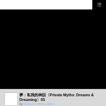
夢：私我的神話〈Private Myths: Dreams &
Dreaming〉05
by
Dokusō-tekina aidea