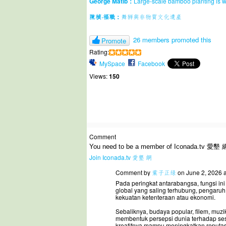
George Matib：
Large-scale bamboo planting is 
陳楨·福職：
舞狮與非物質文化遺產
26 members promoted this
Promote
Rating:
MySpace
Facebook
Views:
150
Comment
You need to be a member of Iconada.tv 愛墾 
Join Iconada.tv 愛墾 網
Comment by
葉子正绿
on June 2, 2026 
Pada peringkat antarabangsa, fungsi in
global yang saling terhubung, pengaru
kekuatan ketenteraan atau ekonomi.
Sebaliknya, budaya popular, filem, muzi
membentuk persepsi dunia terhadap se
kreatifnya mampu meningkatkan reputas