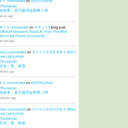
拿哥
commented
on
OVEPI's
photo
哈哈蒂：房子能浮起來嗎？09
inute ago
華正茂
commented
on
風華正茂's
blog post
CONADA Research Team] AI: From The Wild
bot to the Future of Humanity
inutes ago
nkov
commented
on
馬來西亞微電影實驗室 Micro
vie Lab's
photo
文化：美、标致
inutes ago
拿哥
commented
on
OVEPI's
photo
哈哈蒂：房子能浮起來嗎？09
 minutes ago
nkov
commented
on
馬來西亞微電影實驗室 Micro
vie Lab's
photo
文化：美、标致