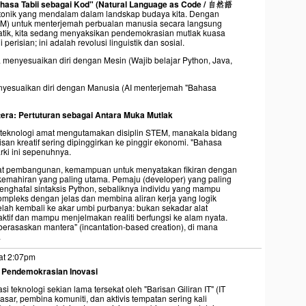
hasa Tabii sebagai Kod" (Natural Language as Code /
自然語
onik yang mendalam dalam landskap budaya kita. Dengan
M) untuk menterjemah perbualan manusia secara langsung
matik, kita sedang menyaksikan pendemokrasian mutlak kuasa
perisian; ini adalah revolusi linguistik dan sosial.
a menyesuaikan diri dengan Mesin (Wajib belajar Python, Java,
esuaikan diri dengan Manusia (AI menterjemah "Bahasa
era: Pertuturan sebagai Antara Muka Mutlak
u teknologi amat mengutamakan disiplin STEM, manakala bidang
ulisan kreatif sering dipinggirkan ke pinggir ekonomi. "Bahasa
rki ini sepenuhnya.
lat pembangunan, kemampuan untuk menyatakan fikiran dengan
di kemahiran yang paling utama. Pemaju (developer) yang paling
enghafal sintaksis Python, sebaliknya individu yang mampu
pleks dengan jelas dan membina aliran kerja yang logik
ah kembali ke akar umbi purbanya: bukan sekadar alat
g aktif dan mampu menjelmakan realiti berfungsi ke alam nyata.
erasaskan mantera" (incantation-based creation), di mana
.
at 2:07pm
 Pendemokrasian Inovasi
 teknologi sekian lama tersekat oleh "Barisan Giliran IT" (IT
ar, pembina komuniti, dan aktivis tempatan sering kali