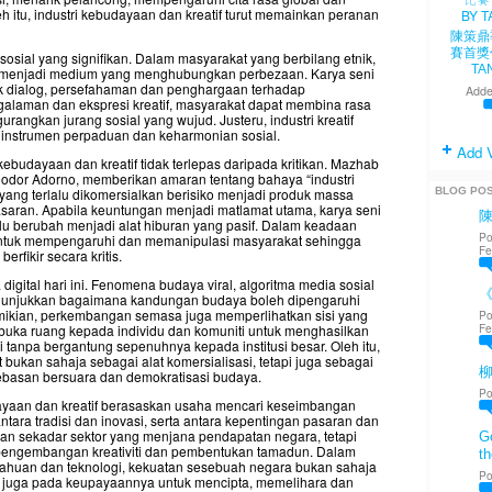
itu, industri kebudayaan dan kreatif turut memainkan peranan
陳策鼎
賽首獎
i sosial yang signifikan. Dalam masyarakat yang berbilang etnik,
TA
h menjadi medium yang menghubungkan perbezaan. Karya seni
k dialog, persefahaman dan penghargaan terhadap
Adde
galaman dan ekspresi kreatif, masyarakat dapat membina rasa
rangkan jurang sosial yang wujud. Justeru, industri kreatif
a instrumen perpaduan dan keharmonian sosial.
Add 
ebudayaan dan kreatif tidak terlepas daripada kritikan. Mazhab
heodor Adorno, memberikan amaran tentang bahaya “industri
BLOG PO
 yang terlalu dikomersialkan berisiko menjadi produk massa
asaran. Apabila keuntungan menjadi matlamat utama, karya seni
alu berubah menjadi alat hiburan yang pasif. Dalam keadaan
Po
untuk mempengaruhi dan memanipulasi masyarakat sehingga
Fe
fikir secara kritis.
 digital hari ini. Fenomena budaya viral, algoritma media sosial
《
enunjukkan bagaimana kandungan budaya boleh dipengaruhi
mikian, perkembangan semasa juga memperlihatkan sisi yang
Po
Fe
membuka ruang kepada individu dan komuniti untuk menghasilkan
 tanpa bergantung sepenuhnya kepada institusi besar. Oleh itu,
at bukan sahaja sebagai alat komersialisasi, tetapi juga sebagai
ebasan bersuara dan demokratisasi budaya.
Po
dayaan dan kreatif berasaskan usaha mencari keseimbangan
antara tradisi dan inovasi, serta antara kepentingan pasaran dan
ukan sekadar sektor yang menjana pendapatan negara, tetapi
Go
pengembangan kreativiti dan pembentukan tamadun. Dalam
th
ahuan dan teknologi, kekuatan sesebuah negara bukan sahaja
Po
pi juga pada keupayaannya untuk mencipta, memelihara dan