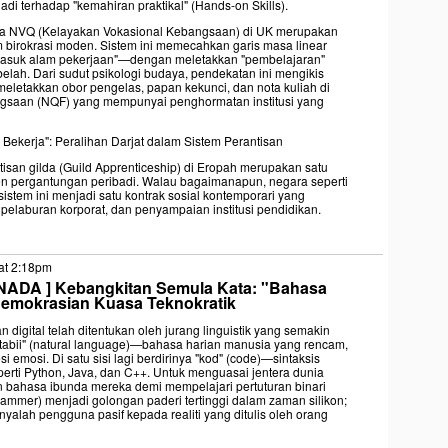
i terhadap "kemahiran praktikal" (Hands-on Skills).
erja NVQ (Kelayakan Vokasional Kebangsaan) di UK merupakan
em birokrasi moden. Sistem ini memecahkan garis masa linear
u masuk alam pekerjaan"—dengan meletakkan "pembelajaran"
lah. Dari sudut psikologi budaya, pendekatan ini mengikis
meletakkan obor pengelas, papan kekunci, dan nota kuliah di
gsaan (NQF) yang mempunyai penghormatan institusi yang
 Bekerja": Peralihan Darjat dalam Sistem Perantisan
tisan gilda (Guild Apprenticeship) di Eropah merupakan satu
n pergantungan peribadi. Walau bagaimanapun, negara seperti
stem ini menjadi satu kontrak sosial kontemporari yang
 pelaburan korporat, dan penyampaian institusi pendidikan.
at 2:18pm
NADA ] Kebangkitan Semula Kata: "Bahasa
demokrasian Kuasa Teknokratik
 digital telah ditentukan oleh jurang linguistik yang semakin
a tabii" (natural language)—bahasa harian manusia yang rencam,
emosi. Di satu sisi lagi berdirinya "kod" (code)—sintaksis
perti Python, Java, dan C++. Untuk menguasai jentera dunia
 bahasa ibunda mereka demi mempelajari pertuturan binari
rammer) menjadi golongan paderi tertinggi dalam zaman silikon;
yalah pengguna pasif kepada realiti yang ditulis oleh orang