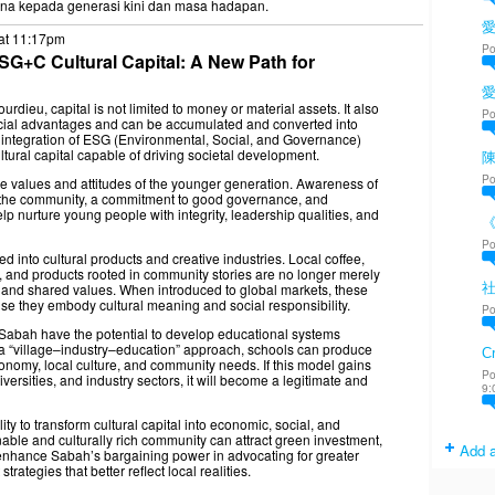
na kepada generasi kini dan masa hadapan.
愛
at 11:17pm
Po
+C Cultural Capital: A New Path for
rdieu, capital is not limited to money or material assets. It also
Po
cial advantages and can be accumulated and converted into
the integration of ESG (Environmental, Social, and Governance)
ltural capital capable of driving societal development.
陳
Po
he values and attitudes of the younger generation. Awareness of
 the community, a commitment to good governance, and
elp nurture young people with integrity, leadership qualities, and
Po
d into cultural products and creative industries. Local coffee,
, and products rooted in community stories are no longer merely
y, and shared values. When introduced to global markets, these
e they embody cultural meaning and social responsibility.
Po
 in Sabah have the potential to develop educational systems
a “village–industry–education” approach, schools can produce
Cr
omy, local culture, and community needs. If this model gains
Po
iversities, and industry sectors, it will become a legitimate and
9:
lity to transform cultural capital into economic, social, and
ainable and culturally rich community can attract green investment,
Add a
d enhance Sabah’s bargaining power in advocating for greater
tegies that better reflect local realities.