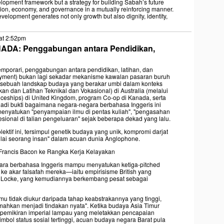
opment framework but a strategy for building Sabah’s future
ation, economy, and governance in a mutually reinforcing manner.
evelopment generates not only growth but also dignity, identity,
at 2:52pm
NADA: Penggabungan antara Pendidikan,
porari, penggabungan antara pendidikan, latihan, dan
loyment) bukan lagi sekadar mekanisme kawalan pasaran buruh
 sebuah landskap budaya yang berakar umbi dalam konteks
an dan Latihan Teknikal dan Vokasional) di Australia (melalui
ceships) di United Kingdom, program Co-op di Kanada, serta
njadi bukti bagaimana negara-negara berbahasa Inggeris ini
enyatukan "penyampaian ilmu di pentas kuliah", "pengasahan
fesional di talian pengeluaran" sejak beberapa dekad yang lalu.
lektif ini, tersimpul genetik budaya yang unik, kompromi darjat
"nilai seorang insan" dalam acuan dunia Anglophone.
Francis Bacon ke Rangka Kerja Kelayakan
a berbahasa Inggeris mampu menyatukan ketiga-pitched
li ke akar falsafah mereka—iaitu empirisisme British yang
hn Locke, yang kemudiannya berkembang pesat sebagai
ilmu tidak diukur daripada tahap keabstrakannya yang tinggi,
mahkan menjadi tindakan nyata". Ketika budaya Asia Timur
a pemikiran imperial lampau yang meletakkan pencapaian
bol status sosial tertinggi, acuan budaya negara Barat pula