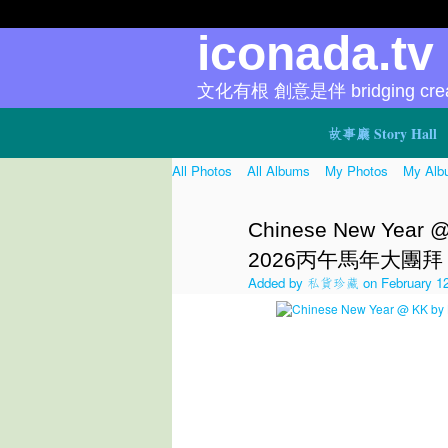
iconada.t
文化有根 創意是伴 bridging creat
故事廳 Story Hall
All Photos
All Albums
My Photos
My Alb
Chinese New Yea
2026丙午馬年大團拜
Added by
私貨珍藏
on February 12