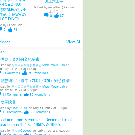
鬼王大士爷
Added by
engelbert@angku
導演BMW短片比
张文杰
作品《HAWA BY
0
87
N CE DING》
d by
O noc Sob
0
71
Videos
View All
STS
陳明發：文創的文化要素
sted by
馬來西亞微電影實驗室 Micro Movie Lab
on
bruary 21, 2021 at 11:00pm
7
Comments
71
Promotions
愛懇網》17週年（2009-2026）誠意禮贈
sted by
馬來西亞微電影實驗室 Micro Movie Lab
on
bruary 18, 2021 at 5:30pm
18
Comments
80
Promotions
柳敬亭說書
sted by
Host Studio
on May 14, 2017 at 4:30pm
11
Comments
56
Promotions
od and Fond Memories - Dedicated to all
ose born in 1940's, 1950's & 1960's
sted by
用心涼Coooool
on July 7, 2012 at 6:30pm
39
Comments
60
Promotions