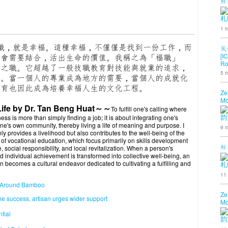
鮮
札
1 m
職，就是幸福。這種幸福，不僅僅是找到一份工作，而
風
[I
社會需要結合，活出生命的價值。我稱之為「福職」
Ro
群之職。它超越了一般技職教育對技能與就業的追求，
5 m
生。當一個人的專業成為地方的需要，當個人的成就化
教育也因此成為培養幸福人生的文化工程。
Ze
Mo
f Life by Dr. Tan Beng Huat～～
To fulfill one's calling where
ss is more than simply finding a job; it is about integrating one's
韵
 one's own community, thereby living a life of meaning and purpose. I
9 m
ly provides a livelihood but also contributes to the well-being of the
of vocational education, which focus primarily on skills development
鮮
social responsibility, and local revitalization. When a person's
individual achievement is transformed into collective well-being, an
n becomes a cultural endeavor dedicated to cultivating a fulfilling and
札
11
s Around Bamboo
Ze
 success, artisan urges wider support
Mo
tial
韵