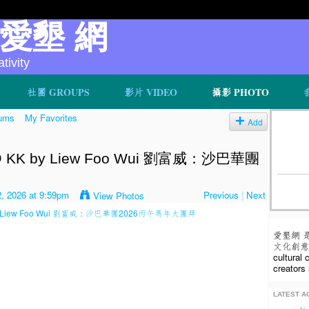
v 愛墾 網
ivity
社團 GROUPS
影片 VIDEO
攝影 PHOTO
ums
My Favorites
Add
r @ KK by Liew Foo Wui 劉富威：沙巴華團
, 2026 at 9:59pm
Previous
|
Next
View Photos
愛墾網 
文化創意人
cultural
creators 
LATEST AC