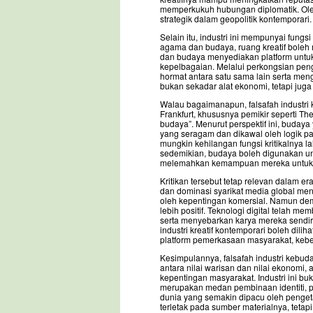
memperkukuh hubungan diplomatik. Oleh 
strategik dalam geopolitik kontemporari.
Selain itu, industri ini mempunyai fungs
agama dan budaya, ruang kreatif bole
dan budaya menyediakan platform untu
kepelbagaian. Melalui perkongsian pen
hormat antara satu sama lain serta mengu
bukan sekadar alat ekonomi, tetapi jug
Walau bagaimanapun, falsafah industri k
Frankfurt, khususnya pemikir seperti T
budaya”. Menurut perspektif ini, budaya
yang seragam dan dikawal oleh logik p
mungkin kehilangan fungsi kritikalnya l
sedemikian, budaya boleh digunakan 
melemahkan kemampuan mereka untuk ber
Kritikan tersebut tetap relevan dalam era
dan dominasi syarikat media global m
oleh kepentingan komersial. Namun de
lebih positif. Teknologi digital telah 
serta menyebarkan karya mereka sendiri
industri kreatif kontemporari boleh dilih
platform pemerkasaan masyarakat, keb
Kesimpulannya, falsafah industri kebu
antara nilai warisan dan nilai ekonomi, 
kepentingan masyarakat. Industri ini b
merupakan medan pembinaan identiti, 
dunia yang semakin dipacu oleh penget
terletak pada sumber materialnya, teta