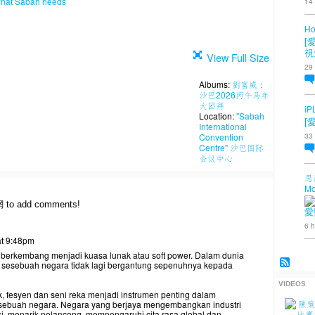
what Sabah needs
14
Ho
[
視
View Full Size
29
Albums:
劉富威：
沙巴2026丙午马年
大团拜
iP
Location:
"Sabah
[
International
33
Convention
Centre" 沙巴国际
会议中心
思
Mo
網 to add comments!
愛
6 h
at 9:48pm
i berkembang menjadi kuasa lunak atau soft power. Dalam dunia
h sesebuah negara tidak lagi bergantung sepenuhnya kepada
VIDEOS
k, fesyen dan seni reka menjadi instrumen penting dalam
sebuah negara. Negara yang berjaya mengembangkan industri
i, menarik pelancong, mempengaruhi cita rasa global dan