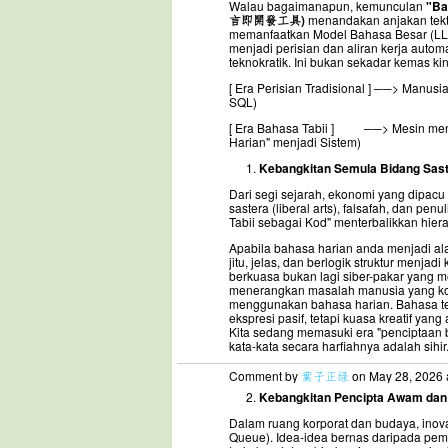
Walau bagaimanapun, kemunculan
"Ba
言即開發工具)
menandakan anjakan tekt
memanfaatkan Model Bahasa Besar (LL
menjadi perisian dan aliran kerja auto
teknokratik. Ini bukan sekadar kemas kini 
[ Era Perisian Tradisional ] ──> Manusi
SQL)
[ Era Bahasa Tabii ] ──> Mesin meny
Harian" menjadi Sistem)
Kebangkitan Semula Bidang Sast
Dari segi sejarah, ekonomi yang dipac
sastera (liberal arts), falsafah, dan pen
Tabii sebagai Kod" menterbalikkan hiera
Apabila bahasa harian anda menjadi a
jitu, jelas, dan berlogik struktur menja
berkuasa bukan lagi siber-pakar yang m
menerangkan masalah manusia yang kom
menggunakan bahasa harian. Bahasa tel
ekspresi pasif, tetapi kuasa kreatif yan
Kita sedang memasuki era "penciptaan b
kata-kata secara harfiahnya adalah sihir
Comment by
葉子正绿
on May 28, 2026 
Kebangkitan Pencipta Awam dan
Dalam ruang korporat dan budaya, inovasi
Queue). Idea-idea bernas daripada pemas