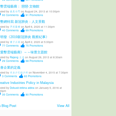
墾雲端藝廊： 戀戀·文物館
sted by
就是冷門
on August 24, 2013 at 10:00pm
93
Comments
91
Promotions
愛墾網特寫·新冠肺炎：人文景觀
sted by
罗刹蜃楼
on April 6, 2020 at 11:30pm
40
Comments
69
Promotions
明發《2019新冠肺炎 觀察紀事》
sted by
葉子正绿
on April 2, 2020 at 5:00pm
77
Comments
75
Promotions
《愛墾雲端藝廊》～～味蕾主題館
sted by
Rajang 左岸
on August 26, 2013 at 8:30am
29
Comments
68
Promotions
社會企業的定義
sted by
來自沙巴的沙邦
on November 4, 2015 at 7:30pm
3
Comments
83
Promotions
eative Industries Policy in Malaysia
sted by
Dokusō-tekina aidea
on January 5, 2016 at
00pm
35
Comments
80
Promotions
 Blog Post
View All