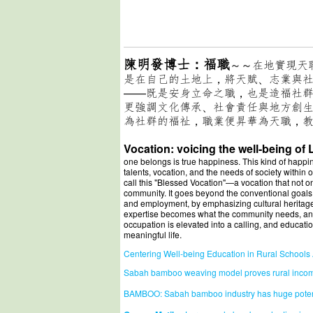
陳明發博士：福職
～～在地實現天
是在自己的土地上，將天賦、志業與
——既是安身立命之職，也是造福社
更強調文化傳承、社會責任與地方創
為社群的福祉，職業便昇華為天職，
Vocation: voicing the well-being o
one belongs is true happiness. This kind of happine
talents, vocation, and the needs of society within
call this "Blessed Vocation"—a vocation that not on
community. It goes beyond the conventional goals 
and employment, by emphasizing cultural heritage, 
expertise becomes what the community needs, and 
occupation is elevated into a calling, and educatio
meaningful life.
Centering Well-being Education in Rural School
Sabah bamboo weaving model proves rural income
BAMBOO: Sabah bamboo industry has huge poten