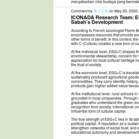
menyebarkan nilai budaya yang bermak
Comment by
葉子正绿
on May 30, 2026 
ICONADA Research Team: ESG
Sabah’s Development
According to French sociologist Pierre Bou
encompasses resources that provide so
other forms of benefit. In this context, 
with C (Culture) creates a new form of cu
At the individual level, ESG+C shapes t
environmental stewardship, concern for
appreciation for local cultural heritage h
the trust of society.
At the economic level, ESG+C is translate
sustainably produced agricultural goods
commodities. They carry identity, histor
products gain higher added value becaus
At the institutional level, rural schools
grounded in local uniqueness. Through 
graduates who understand the green econ
recognition from society, international un
influential form of cultural capital.
The true strength of ESG+C lies in its abi
political capital. A reputation as a sust
strengthen networks of social trust, an
educational autonomy and development stra