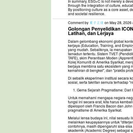
In summary, ESG+C is not merely a devel
through the integration of culture, educ
By positioning culture as a core asset, d
and societal resilience.
Comment by
葉子正绿
on May 28, 2026 
Golongan Penyelidikan ICO
Latihan, dan Lerjaya
Dalam gelombang ekonomi global kontem
kerjaya (Education, Training, and Emp
yang mudah. Sebaliknya, ia merupakan
tamadun tertentu. Sistem TVET (Pendidik
TAFE), skim Perantisan Moden (Apprenti
Kolej Komuniti di Amerika Syarikat, me
berjaya membina satu ekosistem yang m
kemahiran di bengkel", dan "praktis pro
Di sebalik eksperimen institusi secara ko
sosial, serta takrifan semula terhadap 
Gema Sejarah Pragmatisme: Dari 
Untuk memahami mengapa negara-negar
fungsi ini secara erat, kita harus kemba
dipelopori oleh Francis Bacon dan Jo
pragmatisme di Amerika Syarikat.
Melalui lensa budaya ini, nilai sesuatu 
melainkan keupayaannya untuk "diterje
contohnya, masih dipengaruhi sisa-sis
akademik (Academic Degree) sebagai sim