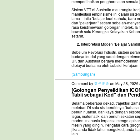
memperlihatkan penghormatan semula jad
Sistem VET di Australia atau rangka k
manifestasi empirisisme ini dalam sist
lama—iaitu "belajar teori dahulu, bar
dan "pekerjaan" secara sebelah-menyebe
rasa keistimewaan golongan intelek. Ia 
bawah satu Kerangka Kelayakan Keban
setaraf.
Interpretasi Moden "Belajar Sambil
Sebelum Revolusi Industri, sistem peran
budaya feudal yang sarat dengan eleme
UK dan Australia berjaya memodenkan si
dibiayai bersama oleh subsidi kerajaan,
(Sambungan)
Comment by
葉子正绿
on May 28, 2026 
[Golongan Penyelidikan iCO
Tabii sebagai Kod" dan Pen
Selama beberapa dekad, trajektori zaman
melebar. Di satu sisi berdirinya "bahas
penuh nuansa, dan kaya dengan ekspresi 
tegar, matematik, dan penuh sekatan se
moden, manusia terpaksa mengetepikan
mesin yang dingin. Pengatur cara (prog
jika anda tidak tahu mengekod, anda han
lain.