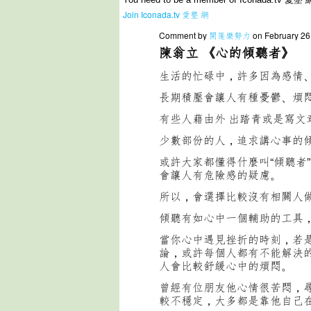
Join Iconada.tv 愛墾 網
Comment by
開篷樂勢力
on February 26
陳翁立 《心的傾聽者》
生活的忙碌中，許多因為感情
長期積壓會讓人有種憂鬱、煩
有些人藉由外 出踏青或是寫
少數部份的人，追求講心事的
或許大家都懂得什麼叫“傾聽者
會讓人有危險感的疑慮。
所以，會選擇比較沒有相關人
傾聽有如心中一個輔助的工具
當你心中遇見挫折的時刻，若
論，或許每個人都有不能解決
人會比較舒緩心中的煩悶。
曾經有位朋友他心情很苦悶，
較不穩定，大多都是靠他自己