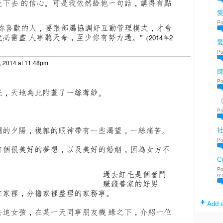
走下去 的信心。可是我依然給他一句話，講得有點
愛
Po
對妳喜歡的人，要跟部屬協調好互動管理模式，才會
必需盡 人事聽天命，至少你有努力過。”
（
2014年2
Po
, 2014 at 11:48pm
陳
Po
光，天地為此附蓋了一絲薄紗。
Po
爛的夕陽，複雜的眼神帶有一些渴望，一絲痛苦。
Po
有個很美好的夢想，以及美好的婚姻，因為女方不
Cr
Po
過去紅毛是個奮鬥
9:
賺錢養家的好男
在家裡，分擔家裡整理的家務事。
Add a
去追女孩，在某一天同事朋友機 緣之下，介紹一位