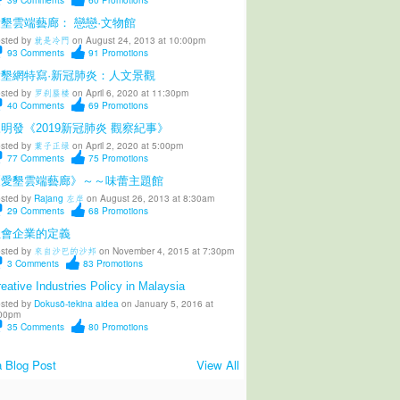
墾雲端藝廊： 戀戀·文物館
sted by
就是冷門
on August 24, 2013 at 10:00pm
93
Comments
91
Promotions
愛墾網特寫·新冠肺炎：人文景觀
sted by
罗刹蜃楼
on April 6, 2020 at 11:30pm
40
Comments
69
Promotions
明發《2019新冠肺炎 觀察紀事》
sted by
葉子正绿
on April 2, 2020 at 5:00pm
77
Comments
75
Promotions
《愛墾雲端藝廊》～～味蕾主題館
sted by
Rajang 左岸
on August 26, 2013 at 8:30am
29
Comments
68
Promotions
社會企業的定義
sted by
來自沙巴的沙邦
on November 4, 2015 at 7:30pm
3
Comments
83
Promotions
eative Industries Policy in Malaysia
sted by
Dokusō-tekina aidea
on January 5, 2016 at
00pm
35
Comments
80
Promotions
 Blog Post
View All