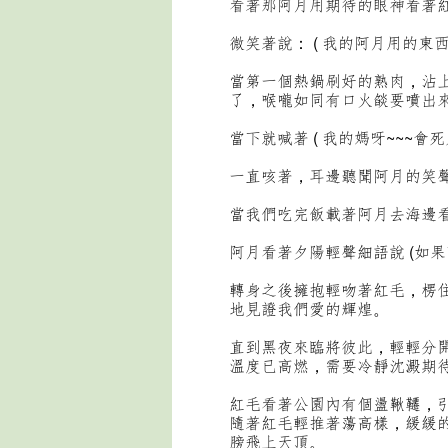
看著那阿月用期待的眼神看著
微笑著說： ( 我的阿月用的東
當第一個熱鍋刷好的熟肉，沾
了，喉嚨如同有口火燄要噴出
當下就喊著 ( 我的媽呀~~~會死
一直咳著，耳邊聽聞阿月的笑聲說
當我們吃完飯載著阿月去海邊看著
阿月看著夕陽輕聲細語說 (如
轉身之後擁抱輕吻著紅毛，楞
地見證我們愛的輝煌。
直到黑夜來臨將彼此，輕輕分
溫度已高燃，需要冷靜沈澱期
紅毛看著公園內有個盪鞦韆，
隨著紅毛輕推著蕩高樣，緩緩
膀飛上天頂。