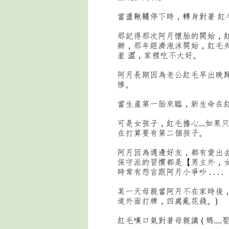
當盪鞦韆停下時，轉身對著 紅毛
那記得那次阿月懷胎的開始，
辦，那年經濟泡沫開始，紅毛
羞 澀，家裡吃不大好。
阿月長期因為老公紅毛早出晚
慘。
當生產第一胎來臨，新生命在
可是女孩子，紅毛擔心...如
在打算要有第二個孩子。
阿月因為週邊好友，都有愛出
保守派的習慣都是【男主外，
時常有怨言跟阿月小爭吵 . . . .
某一天母親當阿月不在家時後，
道外面打牌，四處亂花錢。)
紅毛嘆口氣對著母親講 ( 媽..