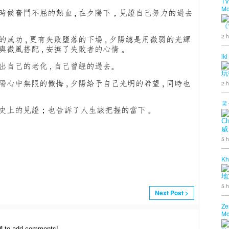
TV
Mo
那時候奮鬥不屈的熱血 , 在夕陽下，見證自己努力的過去
《
2 h
的成功 , 更有失敗墮落的下場 , 夕陽總是用微弱的光輝
與微風搭配 , 安撫了失敗者的心情 。
iki
出自己的老化 , 自己曾經的過去。
玩
陽心中無限的懺悔 , 夕陽給予自己光明的希望 , 同時也
2 h
葉
歷史上的見證；也告訴了人生該把握的當下 。
Ch
威
5 h
Kh
地
5 h
Next Post >
Ze
Mo
網 to add comments!