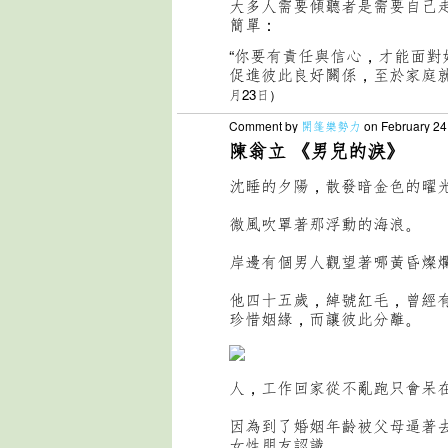
大多人需要傾聽者是需要自己
簡單：
“你要有責任與信心，才能面
促進彼此良好關係，至於家庭就
月23日
）
Comment by
開篷樂勢力
on February 24
陳翁立 《男兒的淚》
沈睡的夕陽，散發暗金色的曜
微風吹罩著那浮動的海浪。
岸邊有個男人觀望著哪黃昏燦
他四十五歲，綽號紅毛，曾經
珍惜姻緣，而讓彼此分離。
人，工作回家從不亂跑只會呆
因為到了婚姻年齡被父母逼著
女性朋友認識。