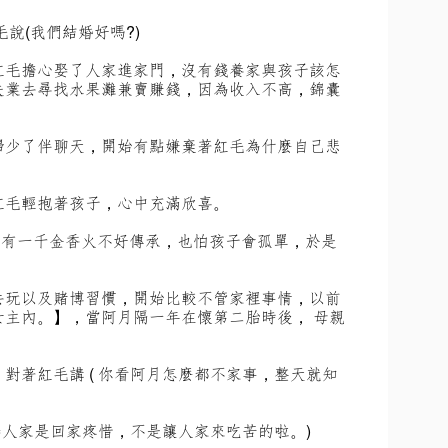
說(我們結婚好嗎?)
紅毛擔心娶了人家進家門，沒有錢養家與孩子該怎
失業去尋找水果灘兼賣賺錢，因為收入不高，錦囊
歸少了伴聊天，開始有點嫌棄著紅毛為什麼自己悲
紅毛輕抱著孩子，心中充滿欣喜。
果只有一千金香火不好傳承，也怕孩子會孤單，於是
去玩以及賭博習慣，開始比較不管家裡事情，以前
女主內。】，當阿月隔一年在懷第二胎時後， 母親
對著紅毛講 ( 你看阿月怎麼都不家事，整天就知
..娶人家是回家疼惜，不是讓人家來吃苦的啦。)