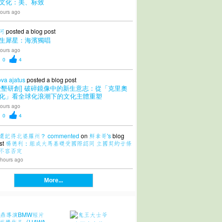
文化：美、标致
ours ago
 河
posted a blog post
生犀星：海濱獨唱
ours ago
0
4
ova ajatus
posted a blog post
愛墾研創] 破碎鏡像中的新生意志：從「克里奧
化」看全球化浪潮下的文化主體重塑
ours ago
0
4
還記得北婆羅州？
commented
on
鮮拿哥's
blog
st
楊德利：組成大馬基礎受國際認同 立國契約廿條
不容否定
 hours ago
More...