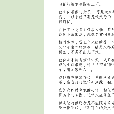
而目前讓他煩惱有三項。
他有位喜歡的女孩， 可是大家
庭，一般來說只要是做父母的
何對待。
在他工作是個主管級人物，時
這份金濟來源，誰想要當個黑
據同事說，當工作來臨時後，
又知道主管的無奈，總是來得
積差，不得不出此下策。
他自身家庭是個保守派，或許
來的比較嚴厲，特別是需要“傳
子，增加家裡人丁。
從他講完事蹟時後，雙眼落寞
遇，在自我心裡重新演練一翻
或許我能體會他的心情，相似
得其中的苦惱，這條人生路並
但是做為傾聽者是不能隨意給
淵一振不起，相對可以的是支