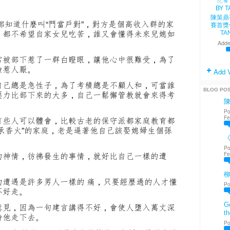
陳策鼎
都知道什麼叫“門當戶對”，對方是個高收入群的家
賽首獎
，都不希望自家女兒吃苦，誰又會懂得未來兒媳如
TA
Adde
常被部下惹了一群白瞪眼，讓他心中很難受，為了
臉惹人厭。
Add 
自己總是急性子，為了考積總是不顧人和，可當誰
BLOG PO
壓力比部下來的大多，自己一鬆懈管教就會來得考
Po
Fe
有些人可以體會，比較古老的保守派都家庭教育都
承香火”的家庭，老是逼著他自己該娶媳婦生個孫
《
Po
的神情，彷彿發生的事情，就好比自己一樣的遭
Fe
。
的遭遇是許多男人一樣的 痛，只要經歷過的人才懂
Po
不好走。
Go
意見，因為一句建言講得不好，會使人墮入萬丈深
th
持他走下去。
Po