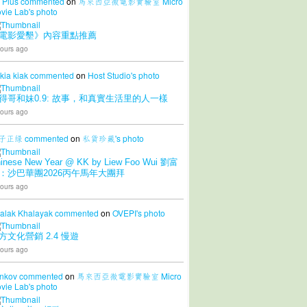
 Plus
commented
on
馬來西亞微電影實驗室 Micro
vie Lab's
photo
電影愛墾》內容重點推薦
ours ago
 kia kiak
commented
on
Host Studio's
photo
得哥和妹0.9: 故事，和真實生活里的人一樣
ours ago
子正绿
commented
on
私貨珍藏's
photo
inese New Year @ KK by Liew Foo Wui 劉富
：沙巴華團2026丙午馬年大團拜
ours ago
alak Khalayak
commented
on
OVEPI's
photo
方文化營銷 2.4 慢遊
ours ago
nkov
commented
on
馬來西亞微電影實驗室 Micro
vie Lab's
photo