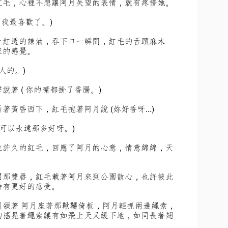
紅毛，心裡不想讓阿月失望的表情，就有疼惜她。
西我最喜歡了。)
上紅透的辣油，吞下口一瞬間，紅毛的舌頭麻木
來的感覺。
人的。)
著 ( 你的嘴都掛了香腸。)
黃昏西下，紅毛抱著阿月說 (妳好香呀...)
果可以永遠那多好呀。)
住許久的紅毛，回應了阿月的心意，情意綿綿，天
開那雙唇，紅毛載著阿月來到公園散心，也許彼此
待有更好的感受。
引領著 阿月座著那鞦韆倚板，阿月輕抓兩邊繩索，
的搖晃著繩索讓有如飛上天又緩下地，如同長著翅