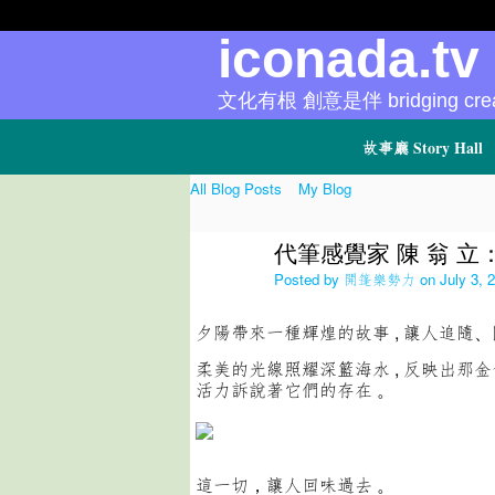
iconada.t
文化有根 創意是伴 bridging creat
故事廳 Story Hall
All Blog Posts
My Blog
代筆感覺家 陳 翁 立
Posted by
開篷樂勢力
on July 3, 
夕陽帶來一種輝煌的故事 , 讓人追隨
柔美的光線照耀深籃海水 , 反映出那金
活力訴說著它們的存在 。
這一切，讓人回味過去 。