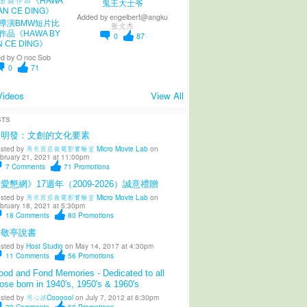
鬼王大士爷
Added by
engelbert@angku
導演BMW短片比
张文杰
作品《HAWA BY
0
87
N CE DING》
d by
O noc Sob
0
71
Videos
View All
STS
陳明發：文創的文化要素
sted by
馬來西亞微電影實驗室 Micro Movie Lab
on
bruary 21, 2021 at 11:00pm
7
Comments
71
Promotions
愛懇網》17週年（2009-2026）誠意禮贈
sted by
馬來西亞微電影實驗室 Micro Movie Lab
on
bruary 18, 2021 at 5:30pm
18
Comments
80
Promotions
柳敬亭說書
sted by
Host Studio
on May 14, 2017 at 4:30pm
11
Comments
56
Promotions
od and Fond Memories - Dedicated to all
ose born in 1940's, 1950's & 1960's
sted by
用心涼Coooool
on July 7, 2012 at 6:30pm
39
Comments
60
Promotions