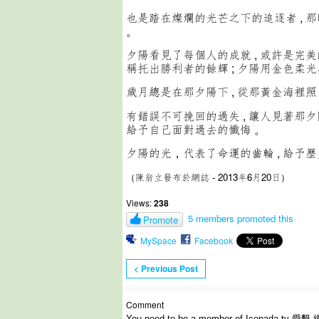
也是踏在燦爛的光芒之下的追逐者 , 
。
夕陽看見了每個人的成就 , 或許是完美
稱托出勝利者的餘輝 ; 夕陽用金色柔光
歲月總是在那夕陽下 , 從那黃金海裡照
有錯誤不可挽回的過失 , 讓人見著那夕
給予自己面對過去的懺悔 。
夕陽的光，代表了命運的齒輪 , 給予
（陳翁立發布於網誌 - 2013年6月20日）
Views:
238
5 members promoted this
Promote
MySpace
Facebook
< Previous Post
Comment
You need to be a member of Iconada.tv 愛墾 