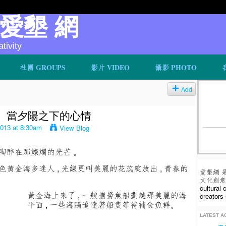
v 愛墾 網
ivity
社團 GROUPS
影片 VIDEO
攝影 PHOTO
Add
： 當夕陽之下的心情
2013 at 8:30am
View Blog
、陶醉在那燦爛的光芒 。
色黃金海多迷人 , 光線更叫美麗的花蕊綻放出 , 青春的
愛墾網 
文化創意人
cultural
黃金海上來了 , 一艘捕撈魚船劃越那美麗的海
creators 
平面 , 一些海鷗追隨著船隻等待補食魚群。
LATEST AC