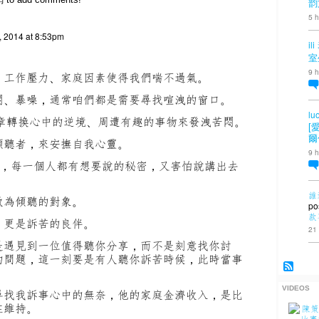
韵
5 h
, 2014 at 8:53pm
ili
室
9 h
、工作壓力、家庭因素使得我們喘不過氣。
悶、暴噪，通常咱們都是需要尋找喧洩的窗口。
lu
文章轉換心中的逆境、周遭有趣的事物來發洩苦悶。
[
爾
傾聽者，來安撫自我心靈。
9 h
”，每一個人都有想要說的秘密，又害怕說講出去
誰
做為傾聽的對象。
po
款
，更是訴苦的良伴。
21
是遇見到一位值得聽你分享，而不是刻意找你討
的問題，這一刻要是有人聽你訴苦時候，此時當事
VIDEOS
尋找我訴事心中的無奈，他的家庭金濟收入，是比
在維持。