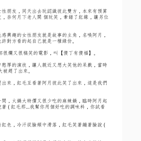
女性朋友，同天出去玩認識彼此雙方，本來有預算
友，奈何月下老人開 個玩笑，牽錯了紅線，讓另位
毛感興趣的女性朋友就是故事的主角，名喚阿月，
也許對方看的起自己就是一種緣份。
一部很爛又很稿笑的電影，叫【傻丁有傻福】。
著憨厚的演技，讓人親近又想大笑他的呆戲，當時
大被趕了出來。
趕出來，紅毛互看著阿月彼此笑了出來，這是我們
一間，火鍋大特價又很少吃的麻辣鍋，臨時阿月起
 ( 紅毛那...我幫你用個好吃的調味料，你試看
紅色，冷汗從臉頰中滑落，紅毛笑著繃著臉說 (