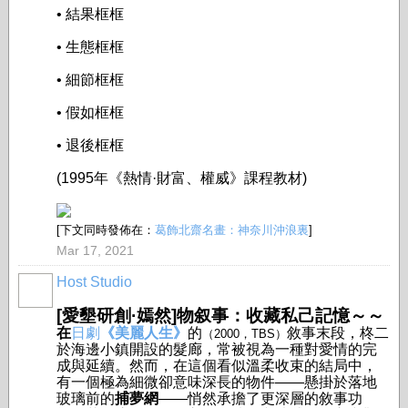
• 結果框框
• 生態框框
• 細節框框
• 假如框框
• 退後框框
(1995年《熱情·財富、權威》課程教材)
[下文同時發佈在：
葛飾北齋名畫：神奈川沖浪裏
]
Mar 17, 2021
Host Studio
[愛墾研創·嫣然]物叙事：收藏私己記憶～～
在
日劇
《美麗人生》
的
敘事末段，柊二
（2000，TBS）
於海邊小鎮開設的髮廊，常被視為一種對愛情的完
成與延續。然而，在這個看似溫柔收束的結局中，
有一個極為細微卻意味深長的物件——懸掛於落地
玻璃前的
捕夢網
——悄然承擔了更深層的敘事功