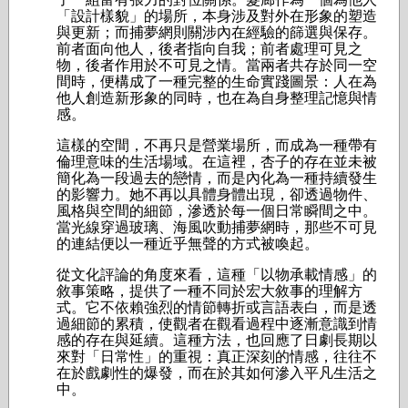
「設計樣貌」的場所，本身涉及對外在形象的塑造
與更新；而捕夢網則關涉內在經驗的篩選與保存。
前者面向他人，後者指向自我；前者處理可見之
物，後者作用於不可見之情。當兩者共存於同一空
間時，便構成了一種完整的生命實踐圖景：人在為
他人創造新形象的同時，也在為自身整理記憶與情
感。
這樣的空間，不再只是營業場所，而成為一種帶有
倫理意味的生活場域。在這裡，杏子的存在並未被
簡化為一段過去的戀情，而是內化為一種持續發生
的影響力。她不再以具體身體出現，卻透過物件、
風格與空間的細節，滲透於每一個日常瞬間之中。
當光線穿過玻璃、海風吹動捕夢網時，那些不可見
的連結便以一種近乎無聲的方式被喚起。
從文化評論的角度來看，這種「以物承載情感」的
敘事策略，提供了一種不同於宏大敘事的理解方
式。它不依賴強烈的情節轉折或言語表白，而是透
過細節的累積，使觀者在觀看過程中逐漸意識到情
感的存在與延續。這種方法，也回應了日劇長期以
來對「日常性」的重視：真正深刻的情感，往往不
在於戲劇性的爆發，而在於其如何滲入平凡生活之
中。