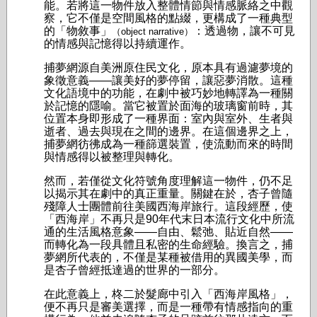
能。若將這一物件放入整體情節與情感脈絡之中觀
察，它不僅是空間風格的點綴，更構成了一種典型
的「物敘事」
：透過物，讓不可見
（object narrative）
的情感與記憶得以持續運作。
捕夢網源自美洲原住民文化，原本具有過濾夢境的
象徵意義——讓美好的夢停留，讓惡夢消散。這種
文化語境中的功能，在劇中被巧妙地轉譯為一種關
於記憶的隱喻。當它被置於面海的玻璃窗前時，其
位置本身即形成了一種界面：室內與室外、生者與
逝者、過去與現在之間的邊界。在這個邊界之上，
捕夢網彷彿成為一種篩選裝置，使流動而來的時間
與情感得以被整理與轉化。
然而，若僅從文化符號角度理解這一物件，仍不足
以揭示其在劇中的真正重量。關鍵在於，杏子曾隨
殘障人士團體前往美國西海岸旅行。這段經歷，使
「西海岸」不再只是90年代末日本流行文化中所流
通的生活風格意象——自由、鬆弛、貼近自然——
而轉化為一段具體且私密的生命經驗。換言之，捕
夢網所代表的，不僅是某種被借用的異國美學，而
是杏子曾經抵達過的世界的一部分。
在此意義上，柊二於髮廊中引入「西海岸風格」，
便不再只是審美選擇，而是一種帶有情感指向的重