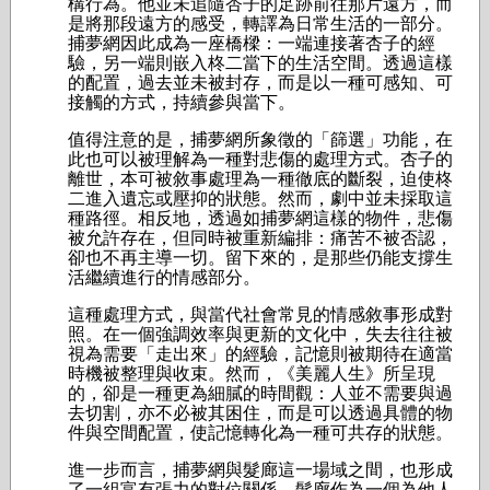
構行為。他並未追隨杏子的足跡前往那片遠方，而
是將那段遠方的感受，轉譯為日常生活的一部分。
捕夢網因此成為一座橋樑：一端連接著杏子的經
驗，另一端則嵌入柊二當下的生活空間。透過這樣
的配置，過去並未被封存，而是以一種可感知、可
接觸的方式，持續參與當下。
值得注意的是，捕夢網所象徵的「篩選」功能，在
此也可以被理解為一種對悲傷的處理方式。杏子的
離世，本可被敘事處理為一種徹底的斷裂，迫使柊
二進入遺忘或壓抑的狀態。然而，劇中並未採取這
種路徑。相反地，透過如捕夢網這樣的物件，悲傷
被允許存在，但同時被重新編排：痛苦不被否認，
卻也不再主導一切。留下來的，是那些仍能支撐生
活繼續進行的情感部分。
這種處理方式，與當代社會常見的情感敘事形成對
照。在一個強調效率與更新的文化中，失去往往被
視為需要「走出來」的經驗，記憶則被期待在適當
時機被整理與收束。然而，《美麗人生》所呈現
的，卻是一種更為細膩的時間觀：人並不需要與過
去切割，亦不必被其困住，而是可以透過具體的物
件與空間配置，使記憶轉化為一種可共存的狀態。
進一步而言，捕夢網與髮廊這一場域之間，也形成
了一組富有張力的對位關係。髮廊作為一個為他人