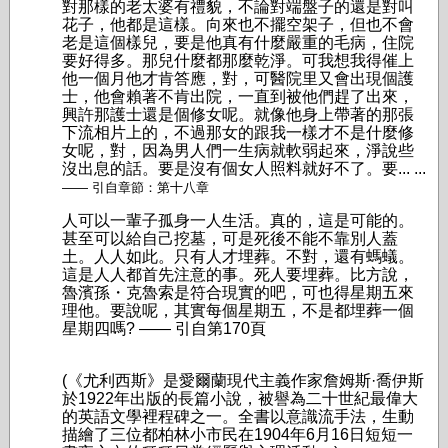
對那樣的老太婆有禮貌，不論對端盤子的還是對叫
花子，他都是這樣。向來也不擺空架子，但也不會
老是這個樣兒，要是他真有什麼嚴重的毛病，住院
要好得多。那兒什麼都那麼乾淨。可我想我得催上
他一個月他才肯答應，對，可醫院里又會出現個護
士，他會賴著不肯出院，一直到被他們趕了出來，
興許那護士還是個修女呢。就像他身上帶著的那張
下流相片上的，不過那女的跟我一樣才不是什麼修
女呢，對，因為男人們一生病就軟弱起來，淨說些
沒出息的話。要是沒有個女人照料就好不了。要... ...
—— 引自章節：第十八章
人可以一輩子孤身一人生活。真的，這是可能的。
甚至可以給自己挖墓，可是死後不能不靠別人蓋
土。人人如此。只有人才埋葬。不對，還有螞蟻。
這是人人都首先注意的事。死人要埋葬。比方說，
魯濱孫・克魯索是符合現實的吧，可也得星期五來
理他。要說呢，其實每個星期五，不是都埋葬一個
星期四嗎? ——
引自第170頁
(《尤利西斯》是愛爾蘭現代主義作家詹姆斯·喬伊斯
於1922年出版的長篇小說，被譽為二十世紀最偉大
的英語文學裡程碑之一。全書以意識流手法，生動
描繪了三位都柏林小市民在1904年6月16日短短一