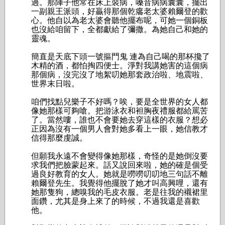
過。那陣子他常在床上裝病，嗓音病病囊囊，擺出
一副親王派頭，好贏得那個乾癟老太婆賴爾登的歡
心。他自以為老太婆會聽他擺布呢，可她一個銅板
也沒給咱留下，全都獻給了彌撒。為她自己和她的
靈魂。
簡直是天底下頭一號摳門鬼 連為自己喝的那杯攙了
木精的酒，都怕掏四便士。淨對我講她害的這個病
那個病，沒完沒了地絮叨她那套政治啦、地震啦、
世界末日啦。
咱們找點兒樂子不好嗎？唉，要是全世界的女人都
像她那樣可夠嗆。把游泳衣和袒胸夜禮服都給罵苦
了。當然嘍，誰也不會要她去穿這樣的衣服？想必
正因為沒有一個男人會對她多看上一眼，她信教才
信得那麼虔誠。
但願我永遠不會變得像她那樣，奇怪的是她倒沒要
求我們把臉蒙起來。話又說回來啦，她的確是個受
過良好教育的女人。她就是嘮嘮叨叨地三句話不離
賴爾登先生。我覺得他擺脫了她才叫高興哩，還有
她那隻狗，總嗅我的毛皮衣服。老是往我的襯裙里
面鑽，尤其是身上來了的時候，不過我還是喜歡
他。