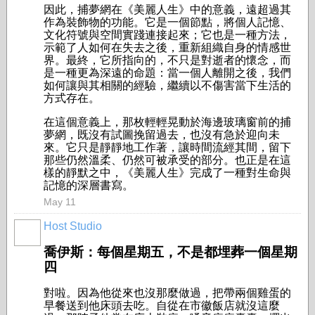
因此，捕夢網在《美麗人生》中的意義，遠超過其
作為裝飾物的功能。它是一個節點，將個人記憶、
文化符號與空間實踐連接起來；它也是一種方法，
示範了人如何在失去之後，重新組織自身的情感世
界。最終，它所指向的，不只是對逝者的懷念，而
是一種更為深遠的命題：當一個人離開之後，我們
如何讓與其相關的經驗，繼續以不傷害當下生活的
方式存在。
在這個意義上，那枚輕輕晃動於海邊玻璃窗前的捕
夢網，既沒有試圖挽留過去，也沒有急於迎向未
來。它只是靜靜地工作著，讓時間流經其間，留下
那些仍然溫柔、仍然可被承受的部分。也正是在這
樣的靜默之中，《美麗人生》完成了一種對生命與
記憶的深層書寫。
May 11
Host Studio
喬伊斯：每個星期五，不是都埋葬一個星期
四
對啦。因為他從來也沒那麼做過，把帶兩個雞蛋的
早餐送到他床頭去吃。自從在市徽飯店就沒這麼