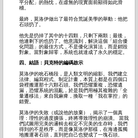
平分配」的熱忱，在虛無的現實面前顯得如此滑
稽。
最終，莫洛伊做出了最符合荒誕美學的舉動：他把
石頭扔了。
他先是扔掉了其中的十四顆，只剩下兩顆；最後，
他連剩下的也扔了。他意識到，解決這個「組合優
化問題」的最佳方式，不是優化演算法，而是銷毀
對象。當對象歸零，系統也就達成了永久的穩定。
四、結語：貝克特的編碼啟示
莫洛伊的吮石橋段，是人類文明的縮影。我們建立
法律、編寫程式、制定計畫，本質上都是在四個口
袋裡搬運那十六顆石頭。我們恐懼重複，恐懼遺
漏，恐懼系統的混亂，於是我們用極其複雜的「全
量遷移法」來自我麻痺，換取一種「我在掌控」的
錯覺。
莫洛伊的失敗（或說他的放棄），揭示了一個真
理：理性的過度擴張，終將導致理性的崩潰。 當我
們試圖用完美的邏輯去框定不完美的生存時，我們
得到的不是秩序，而是像莫洛伊那樣，在海邊孤獨
地搬運著石頭，直到把自己也變成了一塊石頭。