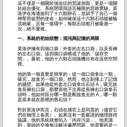
這不僅是一個關於強迫症的荒誕側面，更是一場關
於組合優化、系統閉環與語言極限的思維實驗。莫
洛伊在海邊撿到了十六顆卵石，並賦予了自己一個
神聖而徒勞的使命：如何確保這十六顆石頭能被輪
流吮吸，且每一循環中，每顆石頭都只被吸過一
次，絕不重複。
一、系統的初始狀態：混沌與記憶的局限
莫洛伊擁有四個口袋：外套的左右口袋，以及長褲
的左右口袋。這四個口袋構成了他的「儲存空
間」。最初，他的十六顆石頭隨機分布在這些空間
裡。
他的第一個直覺是簡單的：從一個口袋拿出一顆，
吸完，放進另一個口袋。然而，他立刻撞上了記憶
的牆壁。如果他從外套左口袋拿出石頭 A，吸完放
進長褲右口袋，那麼當他下次再從長褲右口袋拿石
頭時，他如何區分哪一顆是剛放進去的 A，哪一顆
是原本就在那裡的舊石頭？
對於莫洛伊而言，石頭在感官上是同質的（儘管它
們在物理上各異）。如果沒有一套嚴謹的物理路徑
協議，他的系統就會陷入「內存污染」。他意識
到，單純的交換無法解決遍歷問題，他需要的是一