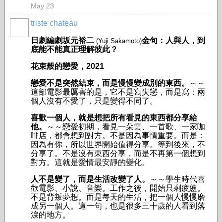
May 23
triste chateau
日劇編劇坂元裕二
金句：人與人，到
(Yuji Sakamoto)
底能不能真正理解彼此？
花束般的戀愛，2021
戀愛不是突然結束，而是慢慢變成別的東西。
～～
這部電影最厲害的是，它不是寫失戀，而是寫：兩
個人沒有不愛了，只是變得不同了。
喜歡一個人，就是想把所有看見的東西都分享給
他。
～～戀愛初期，看見一朵雲、一首歌、一家咖
啡店，都會想到對方。不是因為事情重要。而是：
因為有你，所以世界開始值得分享。等到後來，不
分享了。不是沒有東西分享，而是不再第一個想到
對方。這就是愛情最安靜的變化。
人不是變了，而是生活改變了人。
～～學生時代喜
歡電影、小說、音樂。工作之後，開始只剩疲憊。
不是背叛夢想。而是每天的生活，把一個人慢慢磨
成另一個人。這一句，也是很多三十歲的人看到落
淚的地方。