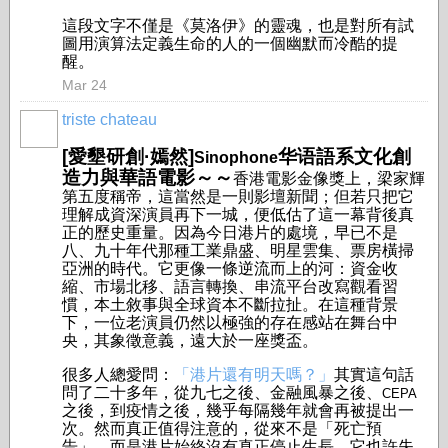
這段文字不僅是《莫洛伊》的靈魂，也是對所有試
圖用演算法定義生命的人的一個幽默而冷酷的提
醒。
Mar 24
triste chateau
[愛墾研創·嫣然]
华语語系文化創
Sinophone
造力與華語電影～～
香港電影金像獎上，梁家輝
第五度稱帝，這當然是一則影壇新聞；但若只把它
理解成資深演員再下一城，便低估了這一幕背後真
正的歷史重量。因為今日港片的處境，早已不是
八、九十年代那種工業鼎盛、明星雲集、票房橫掃
亞洲的時代。它更像一條逆流而上的河：資金收
縮、市場北移、語言轉換、串流平台改寫觀看習
慣，本土敘事與全球資本不斷拉扯。在這種背景
下，一位老演員仍然以極強的存在感站在舞台中
央，其象徵意義，遠大於一座獎盃。
很多人總愛問：
「港片還有明天嗎？」
其實這句話
問了二十多年，從九七之後、金融風暴之後、
CEPA
之後，到疫情之後，幾乎每隔幾年就會再被提出一
次。然而真正值得注意的，從來不是「死亡預
告」，而是港片始終沒有真正停止生長。它也許失