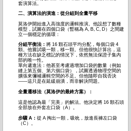
套演算法。
二、演算法的演進：從分組到全量平移
莫洛伊開始進入高強度的邏輯推演。他設想了數種
模型，試圖在四個口袋（暫稱為 A, B, C, D）之間建
立一個穩定的循環：
分組平衡法：
將 16 顆石頭平均分配，每個口袋 4
顆。他嘗試吸一顆，移一顆。但他很快計算出，這
種方法在缺乏標記的情況下，依然無法保證子集內
部的唯一性。
單向遞進法：他甚至考慮過增加口袋的數量（例如
縫上第五個、第六個口袋），試圖透過物理空間的
擴張來彌補邏輯空間的不足。但他隨即自我否決
——這只是在延緩崩潰，而非解決問題。
全量遷移法（莫洛伊的最終方案）：
這是他認為最「完美」的解法。他決定將 16 顆石頭
全部放在外套左口袋（A）。
步驟 A：
從 A 掏出一顆，吸吮，放進長褲左口袋
（C）。