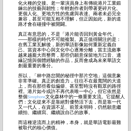
化火種的交接。老一輩演員身上有傳統港片工業鍛
鍊出的技藝與韌性；年輕創作者則帶著更碎片化、
更個人化、更地方性的焦慮與表達。兩者未必完全
兼容，甚至可能互相不理解，但正因如此，新的道
路才會在碰撞中被開闢。
真正有意思的，不是「港片能否回到黃金年代」
——那樣的時代不可能複製。真正值得關注的是：
在舊工業瓦解後，新的華語影像如何重新定義自
己。當資本中心與文化中心逐漸分離，當主流敘事
越來越龐大而整齊，那些仍願意保留地方口音、邊
緣記憶與個體經驗的作品，反而會成為未來華語文
創最重要的養分。
所以，「林中路岔開的秘徑中那片空地」這個意象
非常準確。真正的創造力，往往不在最寬闊的大道
上，而在那些看似偏僻、甚至暫時沒有觀眾的路徑
裡。港片如今或許不再代表唯一中心，但它依然是
整個
文化森林中的一條重要支流。它提醒人
Sinophone
們：文化從來不是靠絕對優勢活下去，而是靠一代
又一代人，在資源不足、前景未明時，仍然願意繼
續拍、繼續寫、繼續說自己的故事。
而這種逆流而上的精神，本身，就是華語電影最難
被取代的核心價值。