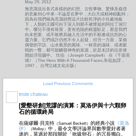
May 29, 2012
無意識送出各式各樣的的幻想、古怪事物、驚悚及蠱惑
的意象到心中來--不論是在夢中，大白天或精神錯亂時；
因為在我們稱為意識狀態這片比較乾淨的小住處地板
下，人類的王國可向下深入到那不被懷疑的阿拉丁洞穴
中。哪兒不僅有珠寶，更有危險的精靈駐足，那是我們
向未想要、或不敢將其融入生活中的不順遂或抗拒的心
靈力量。它們或許仍然不令人起疑，但另一方面，某個
偶發的字語、山水風景的風味、一杯茶的滋味、或者眼
睛的一瞥，都可能觸發神奇的泉源，於是未詳的信差便
開始浮現腦中。 坎伯 （Joseph Campbell） 在《千面英
雄》（The Hero With A Thousand Faces,朱侃如譯，
1997， 台灣立緒文化出版）
Load Previous Comments
triste chateau
[愛墾研創]荒謬的演算：莫洛伊與十六顆卵
石的循環終局
在薩繆爾·貝克特
的經典小說
《莫洛
（Samuel Beckett）
伊》
中，最令文學評論界與數學愛好者著
（Molloy）
迷的，莫過於那段關於「吮吸卵石」的冗長獨白。