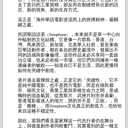
去了昔日的工業規模，卻反而在裂縫裡長出新的語
言、新的視角、新的生存方式。
這正是「海外華語電影逆流而上的拼搏精神」最關
鍵之處。
所謂華語語系
，本來就不是單一中心向
（Sinophone）
外輻射的文化結構。它更像一片群島：香港、台
灣、馬來西亞、新加坡、北美華人社群，甚至東南
亞華語創作者，都在各自的歷史處境中，發展出不
同的語感與影像倫理。這些作品未必共享同一套政
治立場，也未必有統一市場，但它們共同擁有一種
邊緣者的敏銳——知道自己不是主流，因此更懂得
如何在夾縫中創造。
港片過去最輝煌之處，正是它的「夾縫性」。它不
是純中國電影，也不是西方電影，而是在殖民都
市、移民文化、商業工業與草根生命力之間，形成
獨特的混血氣質。從黑幫片、武俠片到市井喜劇，
香港電影最迷人的地方，拼的并不是「正統」，而
是「雜種」。而
文化真正的創造力，也恰恰
Sinophone
來自這種不穩定性。
因此，當我們看見梁家輝這一代先行者仍在舞台
上，與後進創作者同框奮鬥，其實看到的是一種文