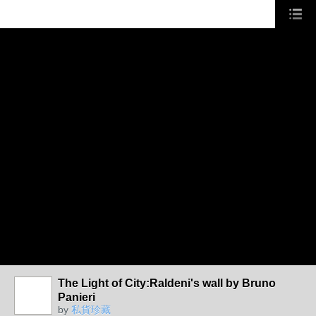
The Light of City:Raldeni's wall by Bruno
Panieri
by
私貨珍藏