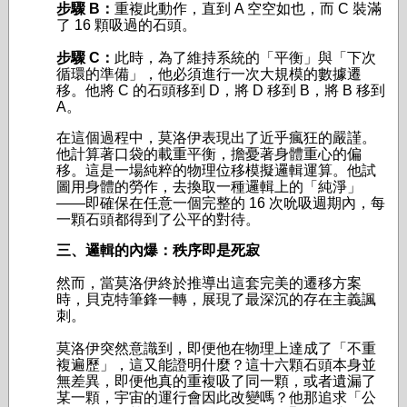
步驟 B：
重複此動作，直到 A 空空如也，而 C 裝滿
了 16 顆吸過的石頭。
步驟 C：
此時，為了維持系統的「平衡」與「下次
循環的準備」，他必須進行一次大規模的數據遷
移。他將 C 的石頭移到 D，將 D 移到 B，將 B 移到
A。
在這個過程中，莫洛伊表現出了近乎瘋狂的嚴謹。
他計算著口袋的載重平衡，擔憂著身體重心的偏
移。這是一場純粹的物理位移模擬邏輯運算。他試
圖用身體的勞作，去換取一種邏輯上的「純淨」
——即確保在任意一個完整的 16 次吮吸週期內，每
一顆石頭都得到了公平的對待。
三、邏輯的內爆：秩序即是死寂
然而，當莫洛伊終於推導出這套完美的遷移方案
時，貝克特筆鋒一轉，展現了最深沉的存在主義諷
刺。
莫洛伊突然意識到，即便他在物理上達成了「不重
複遍歷」，這又能證明什麼？這十六顆石頭本身並
無差異，即便他真的重複吸了同一顆，或者遺漏了
某一顆，宇宙的運行會因此改變嗎？他那追求「公