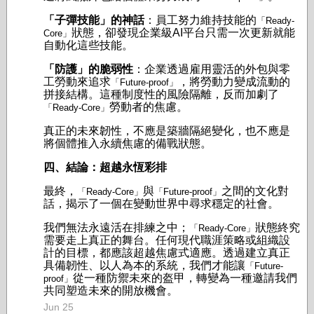
「子彈技能」的神話
：員工努力維持技能的
「Ready-
狀態，卻發現企業級AI平台只需一次更新就能
Core」
自動化這些技能。
「防護」的脆弱性
：企業透過雇用靈活的外包與零
工勞動來追求
，將勞動力變成流動的
「Future-proof」
拼接結構。這種制度性的風險隔離，反而加劇了
勞動者的焦慮。
「Ready-Core」
真正的未來韌性，不應是築牆隔絕變化，也不應是
將個體推入永續焦慮的備戰狀態。
四、結論：超越永恆彩排
最終，
與
之間的文化對
「Ready-Core」
「Future-proof」
話，揭示了一個在變動世界中尋求穩定的社會。
我們無法永遠活在排練之中；
狀態終究
「Ready-Core」
需要走上真正的舞台。任何現代職涯策略或組織設
計的目標，都應該超越焦慮式適應。透過建立真正
具備韌性、以人為本的系統，我們才能讓
「Future-
從一種防禦未來的盔甲，轉變為一種邀請我們
proof」
共同塑造未來的開放機會。
Jun 25