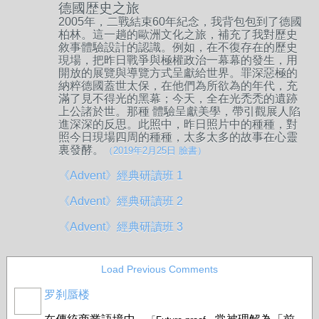
德國歴史之旅
2005年，二戰結束60年紀念，我背包包到了德國
柏林。這一趟的歐洲文化之旅，補充了我對歷史
敘事體驗設計的認識。例如，在不復存在的歷史
現場，把昨日戰爭與極權政治一幕幕的發生，用
開放的展覽與導覽方式呈獻給世界。罪深惡極的
納粹德國蓋世太保，在他們為所欲為的年代，充
滿了見不得光的黑幕；今天，全在光禿禿的遺跡
上公諸於世。那種 體驗呈獻美學，帶引觀展人陷
進深深的反思。此照中，昨日照片中的種種，對
照今日現場四周的種種，太多太多的故事在心靈
裏發酵。
（2019年2月25日 臉書）
《Advent》經典研讀班 1
《Advent》經典研讀班 2
《Advent》經典研讀班 3
Load Previous Comments
罗刹蜃楼