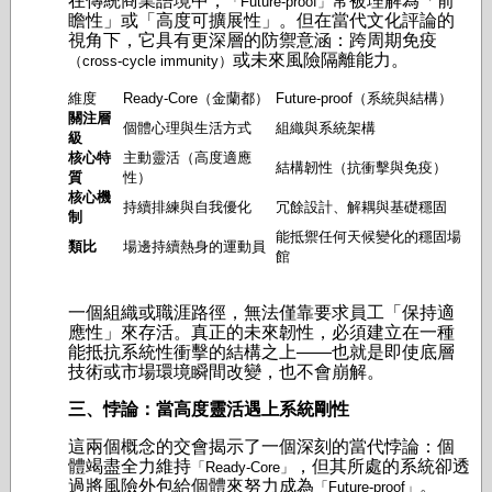
在傳統商業語境中，
常被理解為「前
「Future-proof」
瞻性」或「高度可擴展性」。但在當代文化評論的
視角下，它具有更深層的防禦意涵：跨周期免疫
或未來風險隔離能力。
（cross-cycle immunity）
維度
Ready-Core（金蘭都）
Future-proof（系統與結構）
關注層
個體心理與生活方式
組織與系統架構
級
核心特
主動靈活（高度適應
結構韌性（抗衝擊與免疫）
質
性）
核心機
持續排練與自我優化
冗餘設計、解耦與基礎穩固
制
能抵禦任何天候變化的穩固場
類比
場邊持續熱身的運動員
館
一個組織或職涯路徑，無法僅靠要求員工「保持適
應性」來存活。真正的未來韌性，必須建立在一種
能抵抗系統性衝擊的結構之上——也就是即使底層
技術或市場環境瞬間改變，也不會崩解。
三、悖論：當高度靈活遇上系統剛性
這兩個概念的交會揭示了一個深刻的當代悖論：個
體竭盡全力維持
，但其所處的系統卻透
「Ready-Core」
過將風險外包給個體來努力成為
。
「Future-proof」