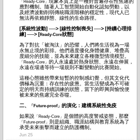
現象本質上是一種對普遍存在性焦慮的
「Ready-Core」
應對機制。隨著人工智慧開始自動化認知勞動，以
及經濟波動削弱傳統職涯階梯的穩定性，現代人已
無法再依賴靜態、線性的生命路徑。
[系統性波動] ──> [線性控制喪失] ──> [持續心理排
練] ──> [
狀態]
Ready-Core
為了對抗「被淘汰」的恐懼，人們將生活視為一場
永無止境的彩排。他們過度優化身體健康、堆疊高
度細分的技能，並為未來建立各種微型情境模型。
的人永遠處於熱身狀態、永遠在伸展，
「Ready-Core」
永遠在場邊等待一場規則不斷變動的比賽開始。
這種心態雖然帶來短暫的控制感幻覺，但其文化代
價極為沉重：存在性的疲憊。當生活變成為不可確
定的明天而持續訓練的狀態，當下的即興與愉悅便
被未來的焦慮完全吞噬。
二、
的演化：建構系統性免疫
「Future-proof」
如果說
是個體的高度警戒姿態，那麼
「Ready-Core」
則是組織、職涯結構與教育系統為了
「Future-proof」
承受未來衝擊而建立的防護機制。
Jun 25