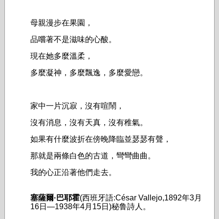
母親漫步在果園，
品嚐著不是滋味的心酸。
現在她多麼溫柔，
多麼凝神，多麼飄逸，多麼愛戀。
家中一片沉寂，沒有喧鬧，
沒有消息，沒有天真，沒有稚氣。
如果有什麼波折在傍晚降臨並瑟瑟有聲，
那就是兩條白色的古道，彎彎曲曲。
我的心正沿著他們走去。
塞薩爾·
巴耶霍
(西班牙語:César Vallejo,1892年3月
16日—1938年4月15日)秘鲁詩人。