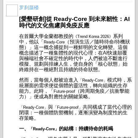
罗刹蜃楼
[愛墾研創]從 Ready-Core 到未來韌性：AI
時代的文化焦慮與免疫反應
在首爾大學金蘭都教授的
系列
《Trend Korea 2026》
中，他以「
（預演生活／隨時待命/待機狀
Ready-Core
態）」這一概念捕捉到一種鮮明的文化轉變。這個
概念描述了一種集體性的現代心理：在AI快速顛覆
與極端社會不確定性的時代中，人們被迫不斷進行
模擬、規劃與排練人生，使自身的「核心狀態」始
終維持在一種絕對且持續的待命狀態。
然而，當每個人都被迫進入
模式時，系
「Ready-Core」
統層面的需求便從個體的靈活性，轉向組織的生存
能力。此時，「
（跨周期免疫／抗衝擊能
Future-proof
力）」便成為對應性的關鍵策略。
與
共同構成了當代心理的
「Ready-Core」
「Future-proof」
閉環：一種個體防禦機制，逐漸演變為制度性的生
存策略。
一、
的結構：持續待命的耗竭
「Ready-Core」